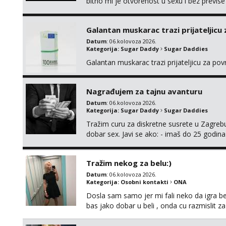
bitno mi je otvorenost u sexu i bez previse
moguce prvi mail sa slikom ili opisom i otku
Galantan muskarac trazi prijateljicu
Datum
: 06.kolovoza 2026.
Kategorija:
Sugar Daddy
Sugar Daddies
Galantan muskarac trazi prijateljicu za po
Nagrađujem za tajnu avanturu
Datum
: 06.kolovoza 2026.
Kategorija:
Sugar Daddy
Sugar Daddies
Tražim curu za diskretne susrete u Zagrebu
dobar sex. Javi se ako: - imaš do 25 godina
fleksibilna s vremenom (jer ga nemam previ
vodiš brigu o zdravlju i koristiš zaštitu Ne jav
Tražim nekog za belu:)
Datum
: 06.kolovoza 2026.
Kategorija:
Osobni kontakti
ONA
Dosla sam samo jer mi fali neko da igra be
bas jako dobar u beli , onda cu razmislit za