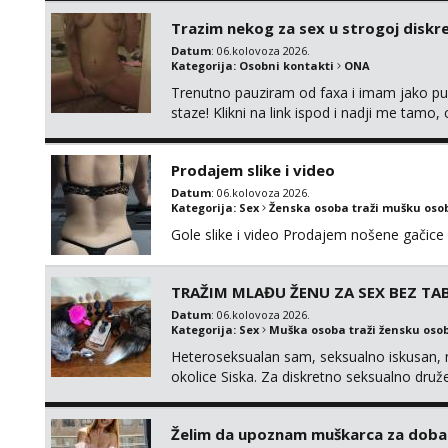
Trazim nekog za sex u strogoj diskrec
Datum
: 06.kolovoza 2026.
Kategorija:
Osobni kontakti
ONA
Trenutno pauziram od faxa i imam jako p
staze! Klikni na link ispod i nadji me tamo,
Prodajem slike i video
Datum
: 06.kolovoza 2026.
Kategorija:
Sex
Ženska osoba traži mušku oso
Gole slike i video Prodajem nošene gačice
TRAŽIM MLAĐU ŽENU ZA SEX BEZ TAB
Datum
: 06.kolovoza 2026.
Kategorija:
Sex
Muška osoba traži žensku oso
Heteroseksualan sam, seksualno iskusan, n
okolice Siska. Za diskretno seksualno 
ŽENU bez obzira na vjeru, nacionalnost, br
TABUA i KONDOMA upotpunjen SEKS IGRAČK
Želim da upoznam muškarca za doba
raznih vel...