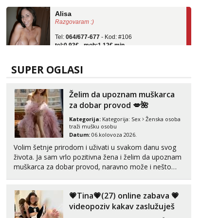
Alisa
Razgovaram :)
Tel:
064/677-677
- Kod: #106
tel:0,93€ - mob:1,12€ min
Obavijesti me kada se oslobodi
Zara
SUPER OGLASI
Čekam tvoj poziv!
Tel:
064/677-677
- Kod: #123
Želim da upoznam muškarca
tel:0,93€ - mob:1,12€ min
za dobar provod 💋🌺
Anđela
Kategorija:
Kategorija:
Sex
Ženska osoba
Čekam tvoj poziv!
traži mušku osobu
Datum:
06.kolovoza 2026.
Tel:
064/677-677
- Kod: #142
tel:0,93€ - mob:1,12€ min
Volim šetnje prirodom i uživati u svakom danu svog
života. Ja sam vrlo pozitivna žena i želim da upoznam
Mira
muškarca za dobar provod, naravno može i nešto
Čekam tvoj poziv!
više.💋🌺 Klikni na link ispod i nadji me tamo, cekam
te!
Tel:
064/677-677
- Kod: #72
💗Tina💗(27) online zabava 💗
tel:0,93€ - mob:1,12€ min
videopoziv kakav zaslužuješ
Liliana