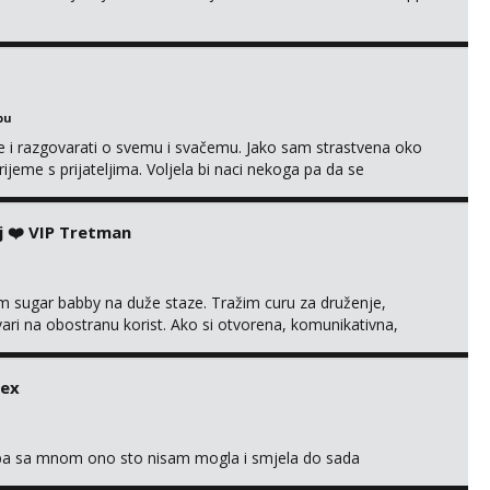
bu
se i razgovarati o svemu i svačemu. Jako sam strastvena oko
vrijeme s prijateljima. Voljela bi naci nekoga pa da se
kni na link ispod i nadji me tamo, cekam te!
j ❤️ VIP Tretman
im sugar babby na duže staze. Tražim curu za druženje,
tvari na obostranu korist. Ako si otvorena, komunikativna,
 markodalic37@gmail.com
sex
oba sa mnom ono sto nisam mogla i smjela do sada