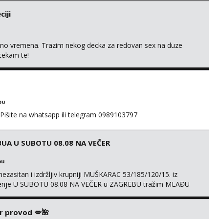
iji
uno vremena. Trazim nekog decka za redovan sex na duze
 cekam te!
bu
 Pišite na whatsapp ili telegram 0989103797
UA U SUBOTU 08.08 NA VEČER
bu
ezasitan i izdržljiv krupniji MUŠKARAC 53/185/120/15. iz
druženje U SUBOTU 08.08 NA VEČER u ZAGREBU tražim MLAĐU
ačni status i udaljenost konkretno zainteresiranu za SEKS bez
AMA od vibratora i umjetnih dilda do analnih čepova
r provod 💋🌺