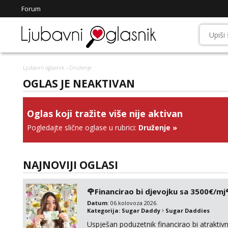
Forum
Ljubavni oglasnik
› Druženje
OGLAS JE NEAKTIVAN
Oglas koji tražite više nije aktivan
Pogledajte slične oglase u rubrici:
Druženje
»
NAJNOVIJI OGLASI
🌹Financirao bi djevojku sa 3500€/mj
Datum
: 06.kolovoza 2026.
Kategorija:
Sugar Daddy
Sugar Daddies
Uspješan poduzetnik financirao bi atrakt