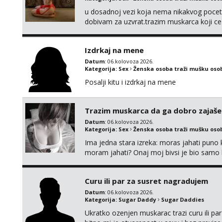
u dosadnoj vezi koja nema nikakvog pocetk
dobivam za uzvrat.trazim muskarca koji c
njeznosti i razumjevanja. volim njezan sek
muskarac preuzme kontrolu . javi se :) Klik
Izdrkaj na mene
Datum
: 06.kolovoza 2026.
Kategorija:
Sex
Ženska osoba traži mušku oso
Posalji kitu i izdrkaj na mene
Trazim muskarca da ga dobro zajaš
Datum
: 06.kolovoza 2026.
Kategorija:
Sex
Ženska osoba traži mušku oso
Ima jedna stara izreka: moras jahati puno ko
moram jahati? Onaj moj bivsi je bio samo ko
Curu ili par za susret nagradujem
Datum
: 06.kolovoza 2026.
Kategorija:
Sugar Daddy
Sugar Daddies
Ukratko ozenjen muskarac trazi curu ili par