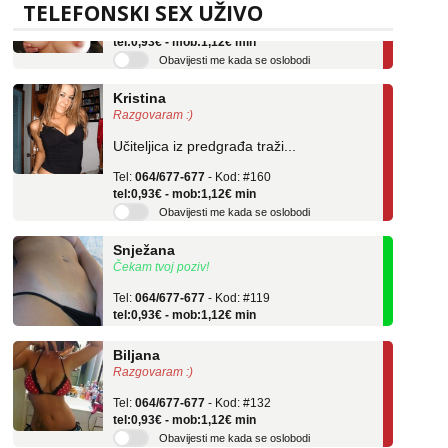
Tel:
064/677-677
- Kod: #69
TELEFONSKI SEX UŽIVO
tel:0,93€ - mob:1,12€ min
Obavijesti me kada se oslobodi
Kristina
Razgovaram :)
Učiteljica iz predgrađa traži...
Tel:
064/677-677
- Kod: #160
tel:0,93€ - mob:1,12€ min
Obavijesti me kada se oslobodi
Snježana
Čekam tvoj poziv!
Tel:
064/677-677
- Kod: #119
tel:0,93€ - mob:1,12€ min
Biljana
Razgovaram :)
Tel:
064/677-677
- Kod: #132
tel:0,93€ - mob:1,12€ min
Obavijesti me kada se oslobodi