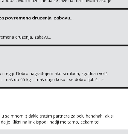
 tabooa . Molim ozbiljne da se jave na mail . Molim ako je
d ste . Javite se necete pozalit
 za povremena druzenja, zabavu...
vremena druzenja, zabavu...
 i regiji. Dobro nagrađujem ako si mlada, zgodna i voliš
 - imaš do 65 kg - imaš dugu kosu - se dobro ljubiš - si
še) i dostupna radnim danom (vikendi i noći su za obitelj) -
ljajte se: - debele - frajeri i paro...
lu sa mnom :) dakle trazim partnera za belu hahahah, ak si
 dalje Klikni na link ispod i nadji me tamo, cekam te!