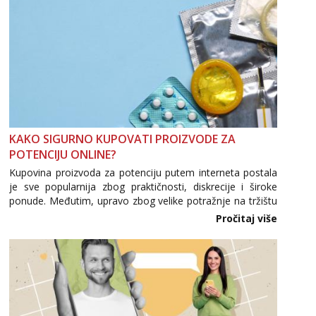
KAKO SIGURNO KUPOVATI PROIZVODE ZA
POTENCIJU ONLINE?
Kupovina proizvoda za potenciju putem interneta postala
je sve popularnija zbog praktičnosti, diskrecije i široke
ponude. Međutim, upravo zbog velike potražnje na tržištu
se pojavljuju i brojni krivotvoreni proizvodi, nepouzdane
Pročitaj više
internetske trgovine te proizvodi nepoznatog podrijetla. ...