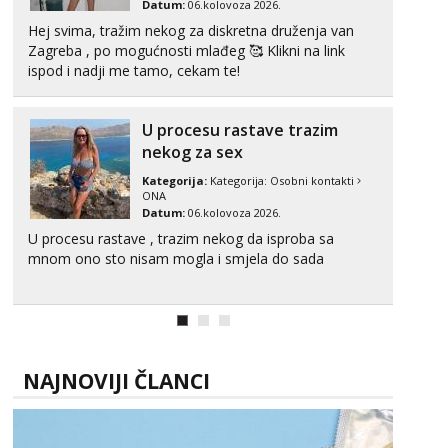
Datum:
06.kolovoza 2026.
Obavijesti me kada se oslobodi
Hej svima, tražim nekog za diskretna druženja van
Alisa
Zagreba , po mogućnosti mlađeg 🥰 Klikni na link
Razgovaram :)
ispod i nadji me tamo, cekam te!
Tel:
064/677-677
- Kod: #106
tel:0,93€ - mob:1,12€ min
U procesu rastave trazim
Obavijesti me kada se oslobodi
nekog za sex
Zara
Kategorija:
Kategorija:
Osobni kontakti
Čekam tvoj poziv!
ONA
Datum:
06.kolovoza 2026.
Tel:
064/677-677
- Kod: #123
tel:0,93€ - mob:1,12€ min
U procesu rastave , trazim nekog da isproba sa
mnom ono sto nisam mogla i smjela do sada
Anđela
Čekam tvoj poziv!
Tel:
064/677-677
- Kod: #142
tel:0,93€ - mob:1,12€ min
NAJNOVIJI ČLANCI
Mira
Čekam tvoj poziv!
Tel:
064/677-677
- Kod: #72
tel:0,93€ - mob:1,12€ min