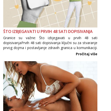
ŠTO IZBJEGAVATI U PRVIH 48 SATI DOPISIVANJA
Granice su važne: Što izbjegavati u prvih 48 sati
dopisivanjaPrvih 48 sati dopisivanja ključni su za stvaranje
prvog dojma i postavljanje zdravih granica u komunikaciji.
Važno je izbjeći prebrzo otkrivanje osobnih ili intimnih
Pročitaj više
informacija, jer nepoznata osoba još nije zaslužila to
povjerenje. Takođe...