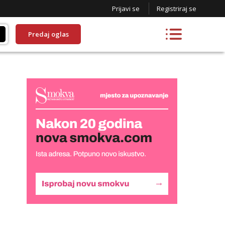
Prijavi se
Registriraj se
Predaj oglas
Liliana
Razgovaram :)