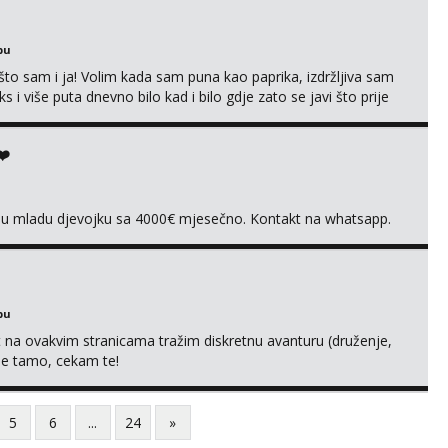
bu
što sam i ja! Volim kada sam puna kao paprika, izdržljiva sam
s i više puta dnevno bilo kad i bilo gdje zato se javi što prije
 me tamo, cekam te!
❤️
vnu mladu djevojku sa 4000€ mjesečno. Kontakt na whatsapp.
bu
 na ovakvim stranicama tražim diskretnu avanturu (druženje,
 me tamo, cekam te!
5
6
...
24
»