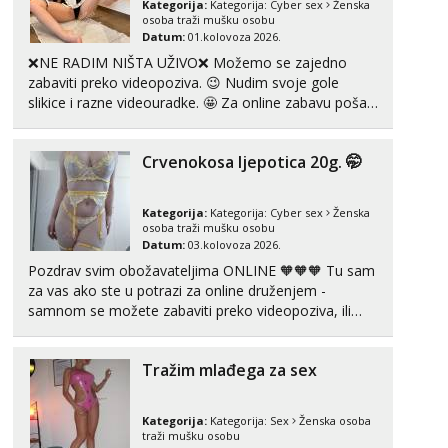
Kategorija:
Kategorija:
Cyber sex
Ženska
Razgovaram :)
osoba traži mušku osobu
Datum:
01.kolovoza 2026.
Tel:
064/677-677
- Kod: #69
❌NE RADIM NIŠTA UŽIVO❌ Možemo se zajedno
tel:0,93€ - mob:1,12€ min
Obavijesti me kada se oslobodi
zabaviti preko videopoziva. 😉 Nudim svoje gole
slikice i razne videouradke. 🤩 Za online zabavu pošalji
Kristina
poruku na Whatsapp, Telegram ili Viber. 😎 +385 91
Razgovaram :)
912 3322 Za provjeru moje autentičnosti možeš me
Crvenokosa ljepotica 20g. 🤭
vidjeti na videopozivu. 😉 S vama sam vec 5 ...
Učiteljica iz predgrađa traži...
Tel:
064/677-677
- Kod: #160
Kategorija:
Kategorija:
Cyber sex
Ženska
tel:0,93€ - mob:1,12€ min
osoba traži mušku osobu
Obavijesti me kada se oslobodi
Datum:
03.kolovoza 2026.
Snježana
Pozdrav svim obožavateljima ONLINE 🧡🧡🧡 Tu sam
Čekam tvoj poziv!
za vas ako ste u potrazi za online druženjem -
samnom se možete zabaviti preko videopoziva, ili
Tel:
064/677-677
- Kod: #119
ako vam nisam dovoljna radim i u paru i trojci s
tel:0,93€ - mob:1,12€ min
kolegicama, svaka je drugačija 😉 Radim i vruća
Tražim mlađega za sex
tipkanja uz slike i hot line pozive. Za vas sam
Biljana
pripremila ...
Razgovaram :)
Kategorija:
Kategorija:
Sex
Ženska osoba
Tel:
064/677-677
- Kod: #132
traži mušku osobu
tel:0,93€ - mob:1,12€ min