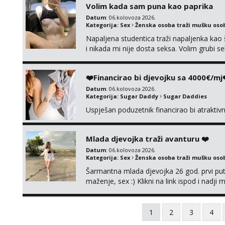
Volim kada sam puna kao paprika
Datum
: 06.kolovoza 2026.
Kategorija:
Sex
Ženska osoba traži mušku oso
Napaljena studentica traži napaljenka kao 
i nikada mi nije dosta seksa. Volim grubi sek
da me isprobaš Klikni na link ispod i nadji
❤️Financirao bi djevojku sa 4000€/mj
Datum
: 06.kolovoza 2026.
Kategorija:
Sugar Daddy
Sugar Daddies
Uspješan poduzetnik financirao bi atrakti
Mlada djevojka traži avanturu ❤️
Datum
: 06.kolovoza 2026.
Kategorija:
Sex
Ženska osoba traži mušku oso
Šarmantna mlada djevojka 26 god. prvi put
maženje, sex :) Klikni na link ispod i nadji
1
2
3
4