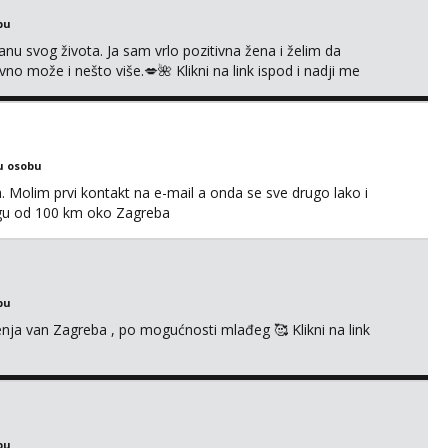
bu
nu svog života. Ja sam vrlo pozitivna žena i želim da
 može i nešto više.💋🌺 Klikni na link ispod i nadji me
u osobu
Molim prvi kontakt na e-mail a onda se sve drugo lako i
gu od 100 km oko Zagreba
bu
enja van Zagreba , po mogućnosti mlađeg 🥰 Klikni na link
bu