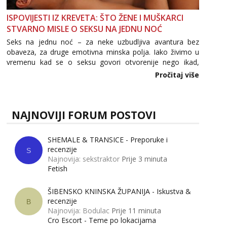
ISPOVIJESTI IZ KREVETA: ŠTO ŽENE I MUŠKARCI
STVARNO MISLE O SEKSU NA JEDNU NOĆ
Seks na jednu noć – za neke uzbudljiva avantura bez
obaveza, za druge emotivna minska polja. Iako živimo u
vremenu kad se o seksu govori otvorenije nego ikad,
tema „jedne noći strasti“ i dalje izaziva burne rasprave. Što
Pročitaj više
zapravo misle žene, a što muškarci? Jesu...
NAJNOVIJI FORUM POSTOVI
SHEMALE & TRANSICE - Preporuke i
recenzije
S
Najnovija: sekstraktor
Prije 3 minuta
Fetish
ŠIBENSKO KNINSKA ŽUPANIJA - Iskustva &
recenzije
B
Najnovija: Bodulac
Prije 11 minuta
Cro Escort - Teme po lokacijama