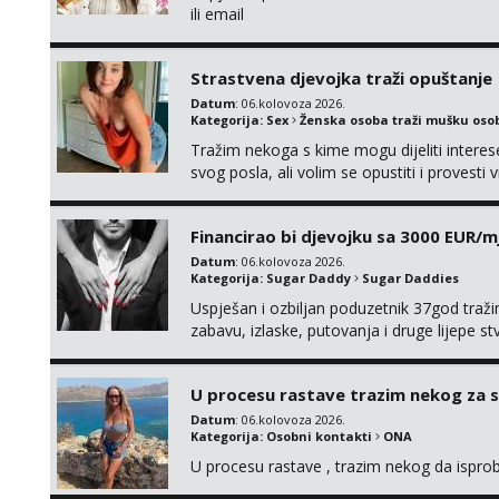
ili email
Strastvena djevojka traži opuštanje
Datum
: 06.kolovoza 2026.
Kategorija:
Sex
Ženska osoba traži mušku oso
Tražim nekoga s kime mogu dijeliti intere
svog posla, ali volim se opustiti i provesti 
nemoram samo s prijateljima opustati ;) Kli
Financirao bi djevojku sa 3000 EUR/m
Datum
: 06.kolovoza 2026.
Kategorija:
Sugar Daddy
Sugar Daddies
Uspješan i ozbiljan poduzetnik 37god traž
zabavu, izlaske, putovanja i druge lijepe s
zgodna i atraktivna javi se na moj email:
U procesu rastave trazim nekog za 
Datum
: 06.kolovoza 2026.
Kategorija:
Osobni kontakti
ONA
U procesu rastave , trazim nekog da ispr