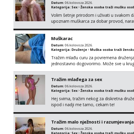
Datum
: 06.kolovoza 2026.
Kategorija:
Sex
Ženska osoba traži mušku oso
Volim šetnje prirodom i uživati u svakom da
upoznam muškarca za dobar provod, naravno
tamo, cekam te!
Muškarac
Datum
: 06.kolovoza 2026.
Kategorija:
Druženje
Muška osoba traži žensk
Tražim mlađu curu za povremena druženja. 
jednostavno dogovorimo. Može sve u kru
Tražim mlađega za sex
Datum
: 06.kolovoza 2026.
Kategorija:
Sex
Ženska osoba traži mušku oso
Hej svima, tražim nekog za diskretna druž
ispod i nadji me tamo, cekam te!
Tražim malo nježnosti i razumjevanja
Datum
: 06.kolovoza 2026.
Kategorija:
Sex
Ženska osoba traži mušku oso