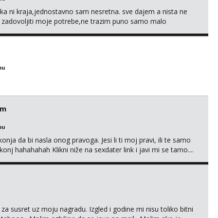
a ni kraja,jednostavno sam nesretna. sve dajem a nista ne
e zadovoljiti moje potrebe,ne trazim puno samo malo
s i njezne poljupce po tijelu koji me jako pale,obozavam kad
ni na link ispod i nadji me tamo, cekam te!
bu
em
bu
nja da bi nasla onog pravoga. Jesi li ti moj pravi, ili te samo
nj hahahahah Klikni niže na sexdater link i javi mi se tamo....
 za susret uz moju nagradu. Izgled i godine mi nisu toliko bitni