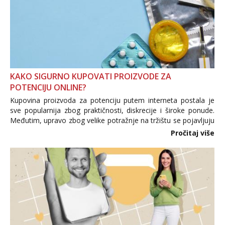
KAKO SIGURNO KUPOVATI PROIZVODE ZA
POTENCIJU ONLINE?
Kupovina proizvoda za potenciju putem interneta postala je
sve popularnija zbog praktičnosti, diskrecije i široke ponude.
Međutim, upravo zbog velike potražnje na tržištu se pojavljuju
i brojni krivotvoreni proizvodi, nepouzdane internetske
Pročitaj više
trgovine te proizvodi nepoznatog podrijetla. ...