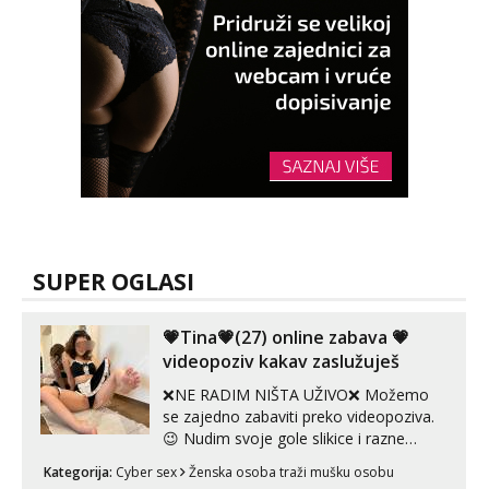
SUPER OGLASI
💗Tina💗(27) online zabava 💗
videopoziv kakav zaslužuješ
❌NE RADIM NIŠTA UŽIVO❌ Možemo
se zajedno zabaviti preko videopoziva.
😉 Nudim svoje gole slikice i razne
videouradke. 🤩 Za online zabavu pošalji
Kategorija:
Cyber sex
Ženska osoba traži mušku osobu
poruku na Whatsapp, Telegram ili Viber.