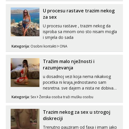
😎 +385 91 912 3322 Za provjeru moje
autentičnosti možeš me vidjeti na
U procesu rastave trazim nekog
videopozivu. 😉 S vama sam vec 5 ...
za sex
U procesu rastave , trazim nekog da
isproba sa mnom ono sto nisam mogla
i smjela do sada
Kategorija:
Osobni kontakti
ONA
Tražim malo nježnosti i
razumjevanja
u dosadnoj vezi koja nema nikakvog
pocetka ni kraja,jednostavno sam
nesretna. sve dajem a nista ne dobivam
za uzvrat.trazim muskarca koji ce
Kategorija:
Sex
Ženska osoba traži mušku osobu
zadovoljiti moje potrebe,ne trazim puno
samo malo njeznosti i razumjevanja.
volim njezan seks i njezne poljupce po
Trazim nekog za sex u strogoj
tijelu koji me jako pale,obozavam kad
diskreciji
muskar...
Trenutno pauziram od faxa i imam jako