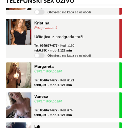
TELEFONSKI SEX UŽIVO
tel:0,93€ - mob:1,12€ min
Obavijesti me kada se oslobodi
Kristina
Razgovaram :)
Učiteljica iz predgrađa traži...
Tel:
064/677-677
- Kod: #160
tel:0,93€ - mob:1,12€ min
Obavijesti me kada se oslobodi
Margareta
Čekam tvoj poziv!
Tel:
064/677-677
- Kod: #121
tel:0,93€ - mob:1,12€ min
Vanesa
Čekam tvoj poziv!
Tel:
064/677-677
- Kod: #74
tel:0,93€ - mob:1,12€ min
Lili