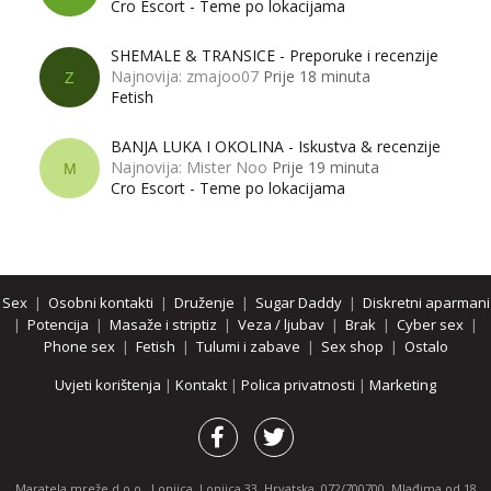
Cro Escort - Teme po lokacijama
SHEMALE & TRANSICE - Preporuke i recenzije
Najnovija: zmajoo07
Prije 18 minuta
Z
Fetish
BANJA LUKA I OKOLINA - Iskustva & recenzije
Najnovija: Mister Noo
Prije 19 minuta
M
Cro Escort - Teme po lokacijama
Sex
|
Osobni kontakti
|
Druženje
|
Sugar Daddy
|
Diskretni aparmani
|
Potencija
|
Masaže i striptiz
|
Veza / ljubav
|
Brak
|
Cyber sex
|
Phone sex
|
Fetish
|
Tulumi i zabave
|
Sex shop
|
Ostalo
Uvjeti korištenja
|
Kontakt
|
Polica privatnosti
|
Marketing
Maratela mreže d.o.o., Lonjica, Lonjica 33, Hrvatska, 072/700700, Mlađima od 18