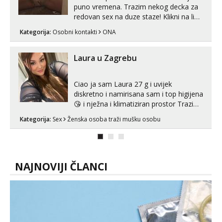
puno vremena. Trazim nekog decka za
redovan sex na duze staze! Klikni na link
ispod i nadji me tamo, cekam te!
Kategorija:
Osobni kontakti
ONA
Laura u Zagrebu
Ciao ja sam Laura 27 g i uvijek
diskretno i namirisana sam i top higijena
😘 i nježna i klimatiziran prostor Trazim
sex za nagradu Radim klasican sex
Kategorija:
Sex
Ženska osoba traži mušku osobu
Pusenje i gutanje sperme Erotsko rublje
imam uvijek Lizati me mozes i ljubiti po
tijelu Iskljucivo neradim analni !!! I
neljubim se Wha...
NAJNOVIJI ČLANCI