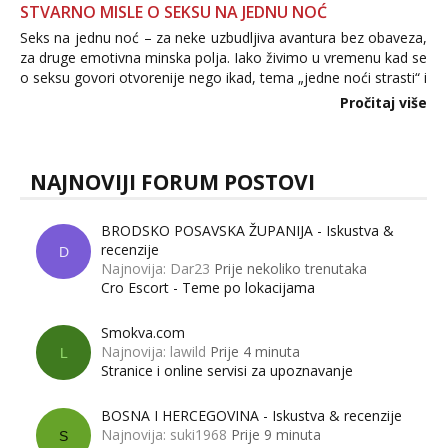
STVARNO MISLE O SEKSU NA JEDNU NOĆ
Seks na jednu noć – za neke uzbudljiva avantura bez obaveza,
za druge emotivna minska polja. Iako živimo u vremenu kad se
o seksu govori otvorenije nego ikad, tema „jedne noći strasti“ i
dalje izaziva burne rasprave. Što zapravo misle žene, a što
Pročitaj više
muškarci? Jesu...
NAJNOVIJI FORUM POSTOVI
BRODSKO POSAVSKA ŽUPANIJA - Iskustva &
recenzije
D
Najnovija: Dar23
Prije nekoliko trenutaka
Cro Escort - Teme po lokacijama
Smokva.com
Najnovija: lawild
Prije 4 minuta
L
Stranice i online servisi za upoznavanje
BOSNA I HERCEGOVINA - Iskustva & recenzije
Najnovija: suki1968
Prije 9 minuta
S