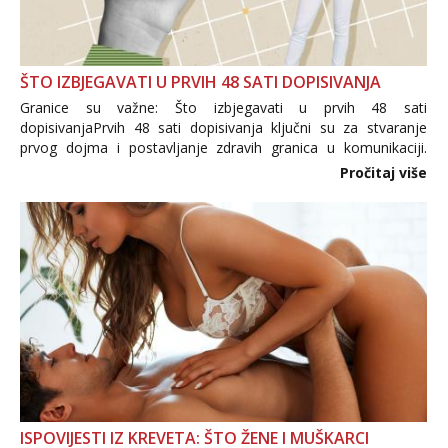
ŠTO IZBJEGAVATI U PRVIH 48 SATI DOPISIVANJA
Granice su važne: Što izbjegavati u prvih 48 sati
dopisivanjaPrvih 48 sati dopisivanja ključni su za stvaranje
prvog dojma i postavljanje zdravih granica u komunikaciji.
Važno je izbjeći prebrzo otkrivanje osobnih ili intimnih
Pročitaj više
informacija, jer nepoznata osoba još nije zaslužila to
povjerenje. Takođe...
ISPOVIJESTI IZ KREVETA: ŠTO ŽENE I MUŠKARCI