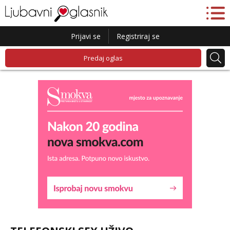
Prijavi se
Registriraj se
Predaj oglas
Liliana
Razgovaram :)
Tel:
064/677-677
- Kod: #69