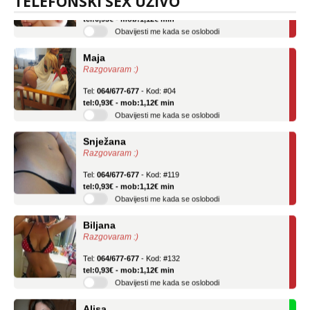
TELEFONSKI SEX UŽIVO
Tel:
064/677-677
- Kod: #69
tel:0,93€ - mob:1,12€ min
Obavijesti me kada se oslobodi
Maja
Razgovaram :)
Tel:
064/677-677
- Kod: #04
tel:0,93€ - mob:1,12€ min
Obavijesti me kada se oslobodi
Snježana
Razgovaram :)
Tel:
064/677-677
- Kod: #119
tel:0,93€ - mob:1,12€ min
Obavijesti me kada se oslobodi
Biljana
Razgovaram :)
Tel:
064/677-677
- Kod: #132
tel:0,93€ - mob:1,12€ min
Obavijesti me kada se oslobodi
Alisa