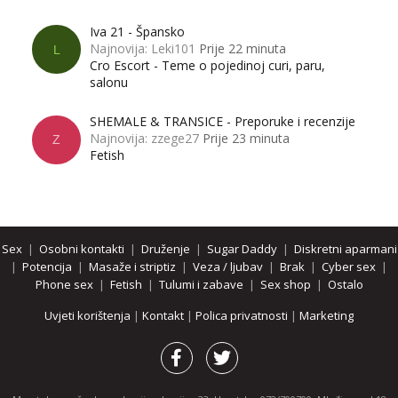
Iva 21 - Špansko
Najnovija: Leki101
Prije 22 minuta
L
Cro Escort - Teme o pojedinoj curi, paru,
salonu
SHEMALE & TRANSICE - Preporuke i recenzije
Najnovija: zzege27
Prije 23 minuta
Z
Fetish
Sex
|
Osobni kontakti
|
Druženje
|
Sugar Daddy
|
Diskretni aparmani
|
Potencija
|
Masaže i striptiz
|
Veza / ljubav
|
Brak
|
Cyber sex
|
Phone sex
|
Fetish
|
Tulumi i zabave
|
Sex shop
|
Ostalo
Uvjeti korištenja
|
Kontakt
|
Polica privatnosti
|
Marketing