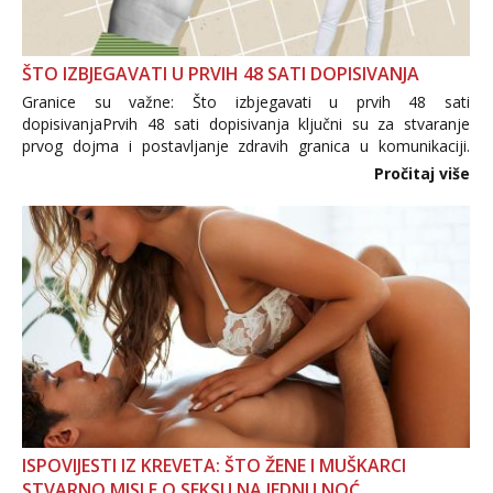
ŠTO IZBJEGAVATI U PRVIH 48 SATI DOPISIVANJA
Granice su važne: Što izbjegavati u prvih 48 sati
dopisivanjaPrvih 48 sati dopisivanja ključni su za stvaranje
prvog dojma i postavljanje zdravih granica u komunikaciji.
Važno je izbjeći prebrzo otkrivanje osobnih ili intimnih
Pročitaj više
informacija, jer nepoznata osoba još nije zaslužila to
povjerenje. Takođe...
ISPOVIJESTI IZ KREVETA: ŠTO ŽENE I MUŠKARCI
STVARNO MISLE O SEKSU NA JEDNU NOĆ