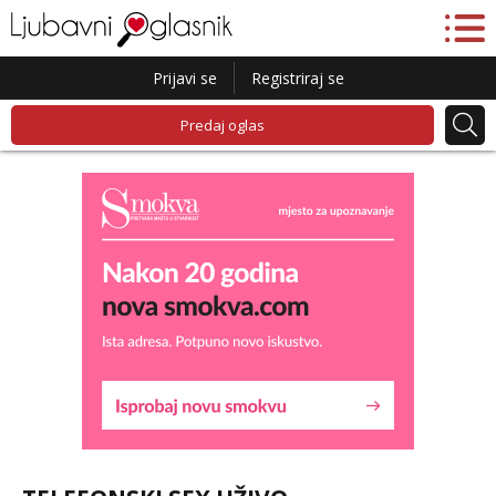
Prijavi se
Registriraj se
Predaj oglas
Liliana
Razgovaram :)