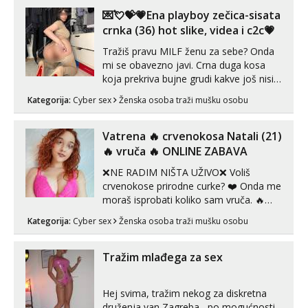
Biljana
💌💘💝💗Ena playboy zečica-sisata
Razgovaram :)
crnka (36) hot slike, videa i c2c💗
Tel:
064/677-677
- Kod: #132
Tražiš pravu MILF ženu za sebe? Onda
tel:0,93€ - mob:1,12€ min
mi se obavezno javi. Crna duga kosa
Obavijesti me kada se oslobodi
koja prekriva bujne grudi kakve još nisi
vidio, čista ŠESTICA! A usne? O usnama
Alisa
Kategorija:
Cyber sex
Ženska osoba traži mušku osobu
Čekam tvoj poziv!
bolje da ni ne pričam. Prave pune usne
koje će ti se urezati u pamćenje, jer
Tel:
064/677-677
- Kod: #106
vjeruj mi, takve još nisi vidio. Uvijek sam
Vatrena ‎️‍🔥 crvenokosa Natali (21)
tel:0,93€ - mob:1,12€ min
spremna za ONLOINE zabavu...
‎️‍🔥 vruča‎ ️‍🔥 ONLINE ZABAVA
Žana
❌NE RADIM NIŠTA UŽIVO❌ Voliš
Razgovaram :)
crvenokose prirodne curke? ❤️ Onda me
moraš isprobati koliko sam vruča.‎ ️‍🔥
Tel:
064/677-677
- Kod: #135
tel:0,93€ - mob:1,12€ min
MLADA vražica koja ima 100%
Kategorija:
Cyber sex
Ženska osoba traži mušku osobu
Obavijesti me kada se oslobodi
prorodne grudi, 💦 Misli su mi uvijek
prljave i u svemu vidim samo užitak. 💦
Lili
U mojoj raznolikoj ponudi možeš
Tražim mlađega za sex
Razgovaram :)
pranaći nešto po svojoj mjeri. Sexi videa
s kolegica...
Tel:
064/677-677
- Kod: #128
Hej svima, tražim nekog za diskretna
tel:0,93€ - mob:1,12€ min
druženja van Zagreba , po mogućnosti
Obavijesti me kada se oslobodi