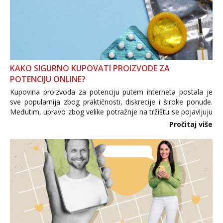
KAKO SIGURNO KUPOVATI PROIZVODE ZA
POTENCIJU ONLINE?
Kupovina proizvoda za potenciju putem interneta postala je
sve popularnija zbog praktičnosti, diskrecije i široke ponude.
Međutim, upravo zbog velike potražnje na tržištu se pojavljuju
i brojni krivotvoreni proizvodi, nepouzdane internetske
Pročitaj više
trgovine te proizvodi nepoznatog podrijetla. ...