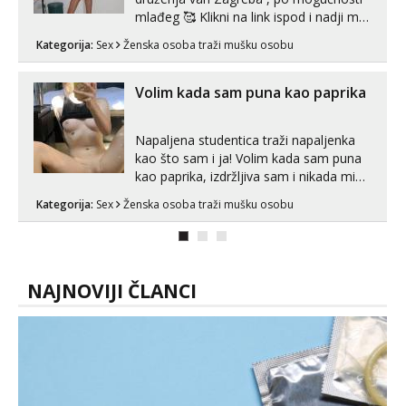
mlađeg 🥰 Klikni na link ispod i nadji me
Zara
tamo, cekam te!
Kategorija:
Sex
Ženska osoba traži mušku osobu
Čekam tvoj poziv!
Tel:
064/677-677
- Kod: #123
Volim kada sam puna kao paprika
tel:0,93€ - mob:1,12€ min
Anđela
Napaljena studentica traži napaljenka
Čekam tvoj poziv!
kao što sam i ja! Volim kada sam puna
Tel:
064/677-677
- Kod: #142
kao paprika, izdržljiva sam i nikada mi
tel:0,93€ - mob:1,12€ min
nije dosta seksa. Volim grubi seks i više
Kategorija:
Sex
Ženska osoba traži mušku osobu
puta dnevno bilo kad i bilo gdje zato se
javi što prije da me isprobaš Klikni na
link ispod i nadji me tamo, cekam te!
NAJNOVIJI ČLANCI