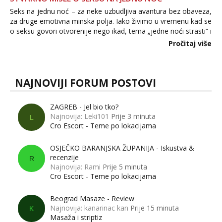
Seks na jednu noć – za neke uzbudljiva avantura bez obaveza,
za druge emotivna minska polja. Iako živimo u vremenu kad se
o seksu govori otvorenije nego ikad, tema „jedne noći strasti“ i
dalje izaziva burne rasprave. Što zapravo misle žene, a što
Pročitaj više
muškarci? Jesu...
NAJNOVIJI FORUM POSTOVI
ZAGREB - Jel bio tko?
Najnovija: Leki101
Prije 3 minuta
L
Cro Escort - Teme po lokacijama
OSJEČKO BARANJSKA ŽUPANIJA - Iskustva &
recenzije
R
Najnovija: Rami
Prije 5 minuta
Cro Escort - Teme po lokacijama
Beograd Masaze - Review
Najnovija: kanarinac kan
Prije 15 minuta
K
Masaža i striptiz