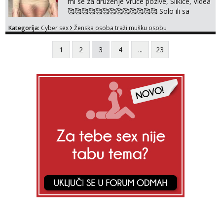
mi se za druženje Vruce pozive, Slikice, Videa
raznih mater...
🥰🥰🥰🥰🥰🥰🥰🥰🥰🥰🥰🥰🥰 Solo ili sa
partnerom ili kolegicama Javi mi se porukom
Kategorija:
Cyber sex
Ženska osoba traži mušku osobu
WhatsApp ili Telegram WhatsApp 👉
+385919977166 Telegram 👉
1
2
3
4
...
23
@enafriedrichkis 🤬NE RADIM SASTANKE I
DRUZENJA UZIVO🤬