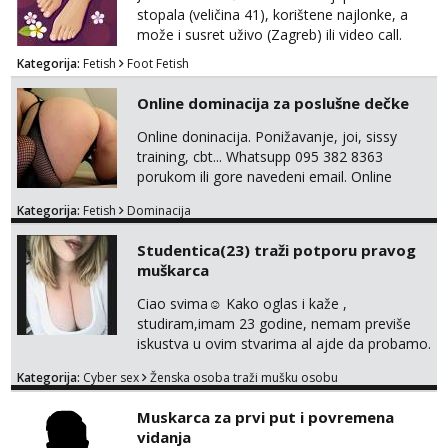
stopala (veličina 41), korištene najlonke, a
može i susret uživo (Zagreb) ili video call.
Mlada sam, lijepa i obrazovana te spremna za
Kategorija:
Fetish
Foot Fetish
dogovore i ispunjavanje želja. Molim samo
ozbiljni, spremni na dugoročnu suradnju i koji
Online dominacija za poslušne dečke
mogu adekvatno platiti ono što nudim. :)
Također me zanima i findom Javite se sa
Online doninacija. Ponižavanje, joi, sissy
svojim željama i ponudama.
training, cbt... Whatsupp 095 382 8363
porukom ili gore navedeni email. Online
sesije-40 Mjesečni paket-150. Moguć susret
Kategorija:
Fetish
Dominacija
uživo nakon mjesečnog druženja . Čekam te
poslušni psiću. --Pažnja!⁉️ Mnogi klijenti su mi
Studentica(23) traži potporu pravog
znali reći da im netko šalje moje fotke/videa
muškarca
ili ima slične oglase s mojim slikama. Moj
oglas za dominaciju je isključvo ov...
Ciao svima☺️ Kako oglas i kaže ,
studiram,imam 23 godine, nemam previše
iskustva u ovim stvarima al ajde da probamo.
🤗 Nudim fotkice,videa, dopisivanje može
Kategorija:
Cyber sex
Ženska osoba traži mušku osobu
poslije kada se bolje znamo i videopoziv i
tome slično u zamjenu za mjesečni đeparac.
Muskarca za prvi put i povremena
Idealno ne nešto jednokratno već
vidanja
dogovoreno i na dulje vrijeme. Malo jesam