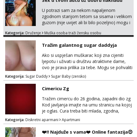
Sex u tvom autu uz dobru naknadu
U potrazi sam za nekom napaljenom
zgodnom starijom tetom sa sisama i velikom
guzom (nije uvijet ali bi bilo pozeljno) mogu i
mladje djevojke kojima nije bitan izgled vec
Kategorija:
Druženje
Muška osoba traži žensku osobu
dobra zabava uz naknadu, trazim neku koja
bi dosla po mene da se odemo seksat
Tražim galantnog sugar daddyja
negdje u mrak, prije seksa dobijes odmah na
ruke, molim samo ozbiljne da se javljaju one
Ako si uspješan muškarac koji zna cijeniti
koje se pale na seks po mracnim parkinzima,
ljepotu i uživati u društvu atraktivne dame,
sumarcima itd be...
ovo je prava prilika za tebe. Mogu se pohvaliti
prekrasnim licem, dugom, njegovanom
Kategorija:
Sugar Daddy
Sugar Baby (zensko)
kosom i fit figurom. Moje grudi su broj 4,a
guza je, bez lažne skromnosti, prava top
Cimericu Zg
forma. Diskretno i opušteno druženje je moj
stil, bez dugačkih dopisivanja, putovanja ili
Tražim cimercu do 26 godina, zapadni dio zg
javnih pojavljivanja. Što nudim: - atraktivno i
Kod javljanja imajte na umu stranicu na kojoj
ugo...
je oglas. Cura treba biti mlada, zgodna,
uredna, bez poroka.
Kategorija:
Diskretni aparmani
Apartmani
❤️‼️ Najduže s vama❤️ Online fantazija😍