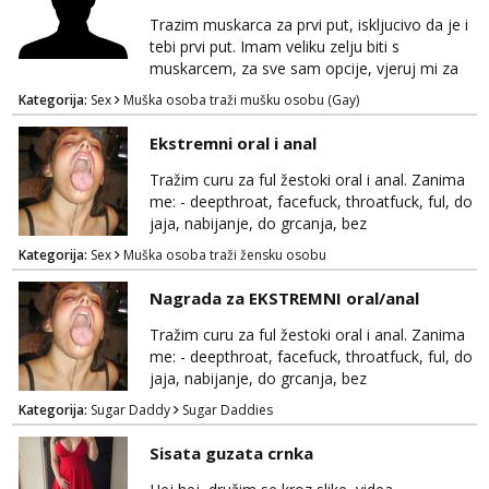
sramežljiva ali potrudit ću se da budeš
Trazim muskarca za prvi put, iskljucivo da je i
zadovoljan i da imaš nekog za svakodn...
tebi prvi put. Imam veliku zelju biti s
muskarcem, za sve sam opcije, vjeruj mi za
sve…pasiv/aktiv/pusenje/ najlonke…ako bude
Kategorija:
Sex
Muška osoba traži mušku osobu (Gay)
dobro mozemo nastaviti povremena vidanja
uz maksimalnu diskreciju,sto bude u sobi
Ekstremni oral i anal
tamo i ostaje. Jace sam grade 180cm 110kg.
Ozenjen, uz dogovor o lokaciji i vremenu ja
Tražim curu za ful žestoki oral i anal. Zanima
rjesavam apartman/hotel. Odgovara mi cijela
me: - deepthroat, facefuck, throatfuck, ful, do
kontinentalna...
jaja, nabijanje, do grcanja, bez
ograničavanja... - fisting (ili big insertions),
Kategorija:
Sex
Muška osoba traži žensku osobu
gaping, DAP/TAP, prolapse, sirenje... Ako
možeš nešto od toga i spremna si, javi se.
Nagrada za EKSTREMNI oral/anal
Tražim curu za ful žestoki oral i anal. Zanima
me: - deepthroat, facefuck, throatfuck, ful, do
jaja, nabijanje, do grcanja, bez
ograničavanja... - fisting (ili big insertions),
Kategorija:
Sugar Daddy
Sugar Daddies
gaping, DAP/TAP, prolapse, sirenje... Ako
možeš nešto od toga i spremna si, javi se.
Sisata guzata crnka
Nagrada po želji (od 500€ naviše, ovisi o
tome sto možeš)