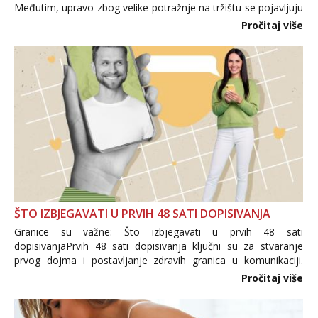
Međutim, upravo zbog velike potražnje na tržištu se pojavljuju
i brojni krivotvoreni proizvodi, nepouzdane internetske
Pročitaj više
trgovine te proizvodi nepoznatog podrijetla. ...
ŠTO IZBJEGAVATI U PRVIH 48 SATI DOPISIVANJA
Granice su važne: Što izbjegavati u prvih 48 sati
dopisivanjaPrvih 48 sati dopisivanja ključni su za stvaranje
prvog dojma i postavljanje zdravih granica u komunikaciji.
Važno je izbjeći prebrzo otkrivanje osobnih ili intimnih
Pročitaj više
informacija, jer nepoznata osoba još nije zaslužila to
povjerenje. Takođe...