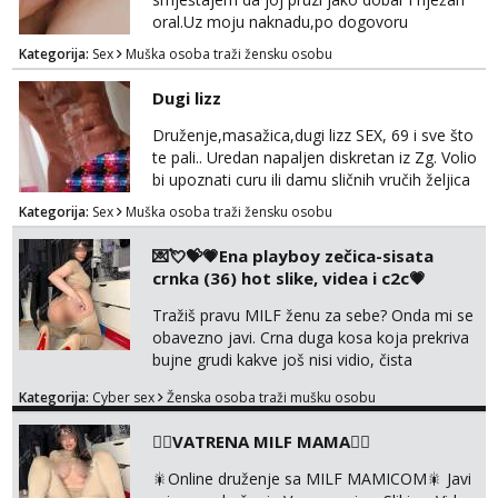
oral.Uz moju naknadu,po dogovoru
.Diskrecija osigurana.
Kategorija:
Sex
Muška osoba traži žensku osobu
Dugi lizz
Druženje,masažica,dugi lizz SEX, 69 i sve što
te pali.. Uredan napaljen diskretan iz Zg. Volio
bi upoznati curu ili damu sličnih vručih željica
za zajedničko ugodno i strastveno druženje.
Kategorija:
Sex
Muška osoba traži žensku osobu
Prostor imam, diskr max. A i mobilan 🚗 sam.
💌💘💝💗Ena playboy zečica-sisata
crnka (36) hot slike, videa i c2c💗
Tražiš pravu MILF ženu za sebe? Onda mi se
obavezno javi. Crna duga kosa koja prekriva
bujne grudi kakve još nisi vidio, čista
ŠESTICA! A usne? O usnama bolje da ni ne
Kategorija:
Cyber sex
Ženska osoba traži mušku osobu
pričam. Prave pune usne koje će ti se urezati
u pamćenje, jer vjeruj mi, takve još nisi vidio.
❤️‍🔥VATRENA MILF MAMA❤️‍🔥
Uvijek sam spremna za ONLOINE zabavu.
Volim vruće u porukama uz pokoju fotku.
🎇Online druženje sa MILF MAMICOM🎇 Javi
Radim slikice i videa po tvojoj želji te imam