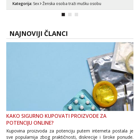
muškarca za dobar provod, naravno
Kategorija:
Sex
Ženska osoba traži mušku osobu
može i nešto više.💋🌺 Klikni na link
ispod i nadji me tamo, cekam te!
NAJNOVIJI ČLANCI
KAKO SIGURNO KUPOVATI PROIZVODE ZA
POTENCIJU ONLINE?
Kupovina proizvoda za potenciju putem interneta postala je
sve popularnija zbog praktičnosti, diskrecije i široke ponude.