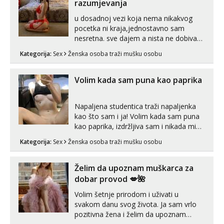
neljubim se Wha...
razumjevanja
u dosadnoj vezi koja nema nikakvog
pocetka ni kraja,jednostavno sam
nesretna. sve dajem a nista ne dobivam
za uzvrat.trazim muskarca koji ce
Kategorija:
Sex
Ženska osoba traži mušku osobu
zadovoljiti moje potrebe,ne trazim puno
samo malo njeznosti i razumjevanja.
volim njezan seks i njezne poljupce po
Volim kada sam puna kao paprika
tijelu koji me jako pale,obozavam kad
muskar...
Napaljena studentica traži napaljenka
kao što sam i ja! Volim kada sam puna
kao paprika, izdržljiva sam i nikada mi
nije dosta seksa. Volim grubi seks i više
Kategorija:
Sex
Ženska osoba traži mušku osobu
puta dnevno bilo kad i bilo gdje zato se
javi što prije da me isprobaš Klikni na
link ispod i nadji me tamo, cekam te!
Želim da upoznam muškarca za
dobar provod 💋🌺
Volim šetnje prirodom i uživati u
svakom danu svog života. Ja sam vrlo
pozitivna žena i želim da upoznam