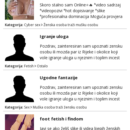
Skoro stalno sam Online⭐🔥 °video sadrzaj
°videopozivi °hot dopisivanje °slike
°profesionalna dominacija Moguća provjera
videopozivom, no ako se nakon toga ne
Kategorija:
Cyber sex
Ženska osoba traži mušku osobu
javite, vise vam ju ne radim 😉 100% prava i
diskretna. Probaj me jednom, nećeš moći bez
Igranje uloga
mene 😜😇 Nemojte me pitati za uzivo, jer to
ne radim. 0998785600 javljanje isključivo
Pozdrav, zainteresiran sam upoznati zensku
porukom na WhatsApp🩷
osobu ili mozda par iz Rijeke i okolice koji
vole igranje uloga u njeznim i toplim incest
pricama, izgled nebitan, bitno je da znas sto
Kategorija:
Fetish
Ostalo
zelis i da se volis zabavljati. Javitese na mail,
viber, wapp ili zovite. Samo ozbiljni, hvala
Ugodne fantazije
Pozdrav, zainteresiran sam upoznati zensku
osobu ili mozda par iz Rijeke i okolice koji
vole igranje uloga u njeznim i toplim incest
pricama, izgled nebitan, bitno je da znas sto
Kategorija:
Sex
Muška osoba traži žensku osobu
zelis i da se volis zabavljati. Javitese na mail,
viber, wapp ili zovite. Samo ozbiljni, hvala
foot fetish i findom
Javi se ako želiš slike ili videa lijepih ženskih