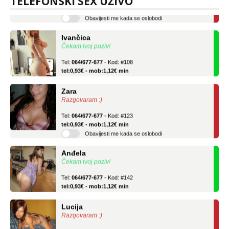
TELEFONSKI SEX UŽIVO
tel:0,93€ - mob:1,12€ min
Obavijesti me kada se oslobodi
Ivančica
Čekam tvoj poziv!
Tel:
064/677-677
- Kod: #108
tel:0,93€ - mob:1,12€ min
Zara
Razgovaram :)
Tel:
064/677-677
- Kod: #123
tel:0,93€ - mob:1,12€ min
Obavijesti me kada se oslobodi
Anđela
Čekam tvoj poziv!
Tel:
064/677-677
- Kod: #142
tel:0,93€ - mob:1,12€ min
Lucija
Razgovaram :)
Tel:
064/677-677
- Kod: #136