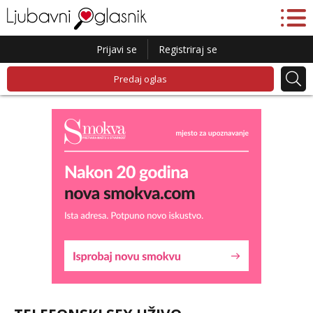
Prijavi se
Registriraj se
Predaj oglas
Lucija
Razgovaram :)
Tel:
064/677-677
- Kod: #136