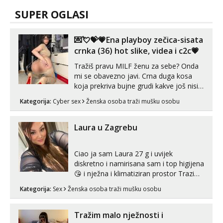
SUPER OGLASI
💌💘💝💗Ena playboy zečica-sisata
crnka (36) hot slike, videa i c2c💗
Tražiš pravu MILF ženu za sebe? Onda
mi se obavezno javi. Crna duga kosa
koja prekriva bujne grudi kakve još nisi
vidio, čista ŠESTICA! A usne? O usnama
Kategorija:
Cyber sex
Ženska osoba traži mušku osobu
bolje da ni ne pričam. Prave pune usne
koje će ti se urezati u pamćenje, jer
vjeruj mi, takve još nisi vidio. Uvijek sam
Laura u Zagrebu
spremna za ONLOINE zabavu...
Ciao ja sam Laura 27 g i uvijek
diskretno i namirisana sam i top higijena
😘 i nježna i klimatiziran prostor Trazim
sex za nagradu Radim klasican sex
Kategorija:
Sex
Ženska osoba traži mušku osobu
Pusenje i gutanje sperme Erotsko rublje
imam uvijek Lizati me mozes i ljubiti po
tijelu Iskljucivo neradim analni !!! I
Tražim malo nježnosti i