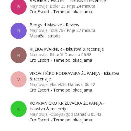
BEOGRAD ESCORT - Iskustva i recenzije
Najnovija: Bole123
Prije 24 minuta
B
Cro Escort - Teme po lokacijama
Beograd Masaze - Review
Najnovija: rizz6767
Prije 27 minuta
R
Masaža i striptiz
RIJEKA/KVARNER - Iskustva & recenzije
Najnovija: RibarRI
Danas u 06:38
R
Cro Escort - Teme po lokacijama
VIROVITIČKO PODRAVSKA ŽUPANIJA - Iskustva
& recenzije
V
Najnovija: Vladek36
Danas u 06:22
Cro Escort - Teme po lokacijama
KOPRIVNIČKO KRIŽEVAČKA ŽUPANIJA -
Iskustva & recenzije
K
Najnovija: kcboy37god
Danas u 05:43
Cro Escort - Teme po lokacijama