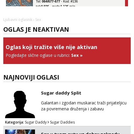
tel:0,93€ - mob:1,12€ min
Obavijesti me kada se oslobodi
Ivančica
Ljubavni oglasnik
› Sex
Čekam tvoj poziv!
OGLAS JE NEAKTIVAN
Tel:
064/677-677
- Kod: #108
tel:0,93€ - mob:1,12€ min
Oglas koji tražite više nije aktivan
Zara
Pogledajte slične oglase u rubrici:
Sex
»
Razgovaram :)
Tel:
064/677-677
- Kod: #123
tel:0,93€ - mob:1,12€ min
NAJNOVIJI OGLASI
Obavijesti me kada se oslobodi
Anđela
Čekam tvoj poziv!
Sugar daddy Split
Tel:
064/677-677
- Kod: #142
Galantan i zgodan muskarac traži prijateljicu
tel:0,93€ - mob:1,12€ min
za povremena druženja i zabavu
Kategorija:
Sugar Daddy
Sugar Daddies