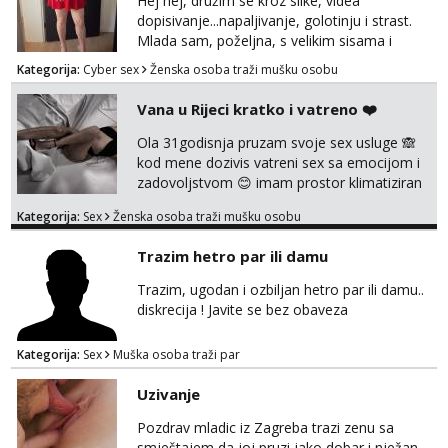
Hej hej, družim se kroz slike, videa
dopisivanje...napaljivanje, golotinju i strast.
Mlada sam, poželjna, s velikim sisama i
guzom. 😉 Kontakt: Telegram: nebojezuto
Kategorija:
Cyber sex
Ženska osoba traži mušku osobu
Google chat/Gmail smmaprivatni@gmail.com
Vana u Rijeci kratko i vatreno ❤️
Ola 31godisnja pruzam svoje sex usluge 🙈
kod mene dozivis vatreni sex sa emocijom i
zadovoljstvom 😊 imam prostor klimatiziran
pa nebrini da se oznojiš previse 😆 u cijeni
Kategorija:
Sex
Ženska osoba traži mušku osobu
nudim klasiku sa zastitom pusenje bez
dirkanje i lizanje sexy rublje uvijek imam
Trazim hetro par ili damu
neradim analno i pitanja ako radim bez odma
ignoriram radim samo sa svojim slikama
Trazim, ugodan i ozbiljan hetro par ili damu..
original ✌️😊ali neki vec me poznaju waccap...
diskrecija ! Javite se bez obaveza
Kategorija:
Sex
Muška osoba traži par
Uzivanje
Pozdrav mladic iz Zagreba trazi zenu sa
smještajem da joj pruzi jako dobar i nježan