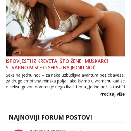
ISPOVIJESTI IZ KREVETA: ŠTO ŽENE I MUŠKARCI
STVARNO MISLE O SEKSU NA JEDNU NOĆ
Seks na jednu noć – za neke uzbudljiva avantura bez obaveza,
za druge emotivna minska polja. Iako živimo u vremenu kad se
o seksu govori otvorenije nego ikad, tema „jedne noći strasti“ i
dalje izaziva burne rasprave. Što zapravo misle žene, a što
Pročitaj više
muškarci? Jesu...
NAJNOVIJI FORUM POSTOVI