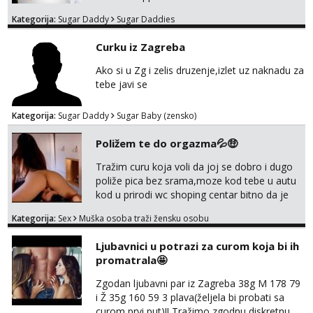
Kategorija:
Sugar Daddy
Sugar Daddies
Curku iz Zagreba
Ako si u Zg i zelis druzenje,izlet uz naknadu za
tebe javi se
Kategorija:
Sugar Daddy
Sugar Baby (zensko)
Poližem te do orgazma💦🤑
Tražim curu koja voli da joj se dobro i dugo
poliže pica bez srama,moze kod tebe u autu
kod u prirodi wc shoping centar bitno da je
uzbudljivo i da si full diskretna i napaljena💦
Kategorija:
Sex
Muška osoba traži žensku osobu
jer nisam solo. Zgodan sam i diskretan,sliku
šaljem na wapp telegram..178 78kg.,javi se
Ljubavnici u potrazi za curom koja bi ih
za brz dogovor Kontakt 0958759047
promatrala🤩
Zgodan ljubavni par iz Zagreba 38g M 178 79
i Ž 35g 160 59 3 plava(željela bi probati sa
curom prvi put)!! Tražimo zgodnu diskretnu