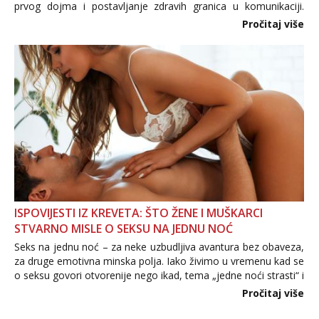
prvog dojma i postavljanje zdravih granica u komunikaciji.
Važno je izbjeći prebrzo otkrivanje osobnih ili intimnih
Pročitaj više
informacija, jer nepoznata osoba još nije zaslužila to
povjerenje. Takođe...
ISPOVIJESTI IZ KREVETA: ŠTO ŽENE I MUŠKARCI
STVARNO MISLE O SEKSU NA JEDNU NOĆ
Seks na jednu noć – za neke uzbudljiva avantura bez obaveza,
za druge emotivna minska polja. Iako živimo u vremenu kad se
o seksu govori otvorenije nego ikad, tema „jedne noći strasti“ i
dalje izaziva burne rasprave. Što zapravo misle žene, a što
Pročitaj više
muškarci? Jesu...