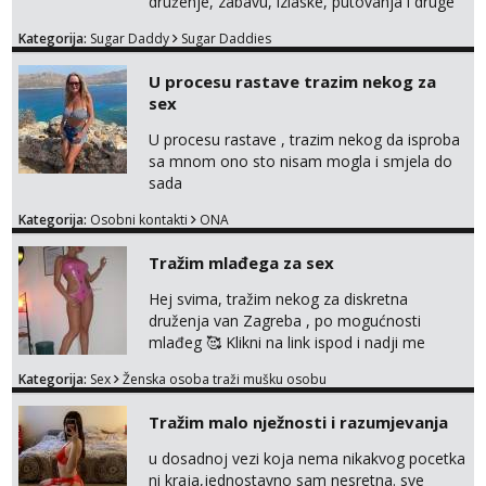
druženje, zabavu, izlaske, putovanja i druge
lijepe stvari na obostranu korist. Ako si
Kategorija:
Sugar Daddy
Sugar Daddies
otvorena, komunikativna, zgodna i atraktivna
javi se na moj email:
U procesu rastave trazim nekog za
markodalic37@gmail.com
sex
U procesu rastave , trazim nekog da isproba
sa mnom ono sto nisam mogla i smjela do
sada
Kategorija:
Osobni kontakti
ONA
Tražim mlađega za sex
Hej svima, tražim nekog za diskretna
druženja van Zagreba , po mogućnosti
mlađeg 🥰 Klikni na link ispod i nadji me
tamo, cekam te!
Kategorija:
Sex
Ženska osoba traži mušku osobu
Tražim malo nježnosti i razumjevanja
u dosadnoj vezi koja nema nikakvog pocetka
ni kraja,jednostavno sam nesretna. sve