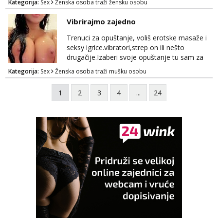
Kategorija:
Sex
Ženska osoba traži žensku osobu
Vibrirajmo zajedno
Trenuci za opuštanje, voliš erotske masaže i
seksy igrice.vibratori,strep on ili nešto
drugačije.Izaberi svoje opuštanje tu sam za
tebe.sve info na mob 095/762-8147
Kategorija:
Sex
Ženska osoba traži mušku osobu
1
2
3
4
...
24