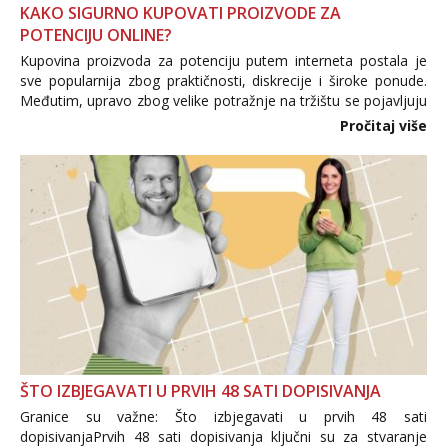
KAKO SIGURNO KUPOVATI PROIZVODE ZA
POTENCIJU ONLINE?
Kupovina proizvoda za potenciju putem interneta postala je
sve popularnija zbog praktičnosti, diskrecije i široke ponude.
Međutim, upravo zbog velike potražnje na tržištu se pojavljuju
i brojni krivotvoreni proizvodi, nepouzdane internetske
Pročitaj više
trgovine te proizvodi nepoznatog podrijetla. ...
ŠTO IZBJEGAVATI U PRVIH 48 SATI DOPISIVANJA
Granice su važne: Što izbjegavati u prvih 48 sati
dopisivanjaPrvih 48 sati dopisivanja ključni su za stvaranje