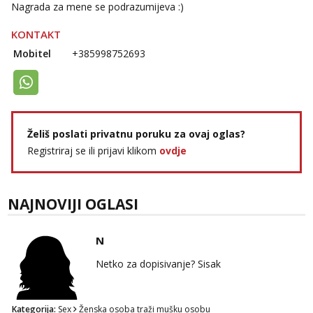
Nagrada za mene se podrazumijeva :)
Žana
Razgovaram :)
KONTAKT
Tel:
064/677-677
- Kod: #135
Mobitel
+385998752693
tel:0,93€ - mob:1,12€ min
Obavijesti me kada se oslobodi
Ivančica
Čekam tvoj poziv!
Želiš poslati privatnu poruku za ovaj oglas?
Tel:
064/677-677
- Kod: #108
tel:0,93€ - mob:1,12€ min
Registriraj se ili prijavi klikom
ovdje
Zara
Čekam tvoj poziv!
NAJNOVIJI OGLASI
Tel:
064/677-677
- Kod: #123
tel:0,93€ - mob:1,12€ min
N
Anđela
Čekam tvoj poziv!
Netko za dopisivanje? Sisak
Tel:
064/677-677
- Kod: #142
tel:0,93€ - mob:1,12€ min
Kategorija:
Sex
Ženska osoba traži mušku osobu