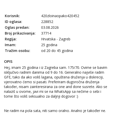
Tel:
064/677-677
- Kod: #69
tel:0,93€ - mob:1,12€ min
Obavijesti me kada se oslobodi
Korisnik:
420zloinaopako420452
ID oglasa:
228852
Kristina
Oglas predan:
03.08.2026
Razgovaram :)
Broj prikazivanja:
37714
Učiteljica iz predgrađa traži...
Regija:
Hrvatska - Zagreb
Tel:
064/677-677
- Kod: #160
Imam:
25 godina
tel:0,93€ - mob:1,12€ min
Tražim osobu:
od 20 do 45 godina
Obavijesti me kada se oslobodi
OPIS
Snježana
Čekam tvoj poziv!
Hej, imam 25 godina i iz Zagreba sam. 175/70. Ovime se bavim
isključivo radnim danima od 9 do 16. Generalno najviše radim
Tel:
064/677-677
- Kod: #119
GFE, tako da ako voliš lagana, opuštena druženja u diskreciji,
tel:0,93€ - mob:1,12€ min
vjerovatno ćemo si pasati. Preferiram dugoročna druženja
također, nisam zainteresirana za one and done susrete. Ako se
Alisa
nalaziš u ovome, javi mi se na WhatsApp sa nečime o sebi i
Razgovaram :)
tome što voliš seksualno za daljnji dogovor :)
Tel:
064/677-677
- Kod: #106
tel:0,93€ - mob:1,12€ min
Obavijesti me kada se oslobodi
Ne radim na pola sata, niti samo oralno. Analno je također ne.