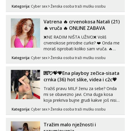
videouradke. 🤩 Za online zabavu pošalji
Kategorija:
Cyber sex
Ženska osoba traži mušku osobu
poruku na Whatsapp, Telegram ili Viber.
😎 +385 91 912 3322 Za provjeru moje
autentičnosti možeš me vidjeti na
Vatrena ‎️‍🔥 crvenokosa Natali (21)
videopozivu. 😉 S vama sam vec 5 ...
‎️‍🔥 vruča‎ ️‍🔥 ONLINE ZABAVA
❌NE RADIM NIŠTA UŽIVO❌ Voliš
crvenokose prirodne curke? ❤️ Onda me
moraš isprobati koliko sam vruča.‎ ️‍🔥
MLADA vražica koja ima 100%
Kategorija:
Cyber sex
Ženska osoba traži mušku osobu
prorodne grudi, 💦 Misli su mi uvijek
prljave i u svemu vidim samo užitak. 💦
U mojoj raznolikoj ponudi možeš
💌💘💝💗Ena playboy zečica-sisata
pranaći nešto po svojoj mjeri. Sexi videa
crnka (36) hot slike, videa i c2c💗
s kolegica...
Tražiš pravu MILF ženu za sebe? Onda
mi se obavezno javi. Crna duga kosa
koja prekriva bujne grudi kakve još nisi
vidio, čista ŠESTICA! A usne? O usnama
Kategorija:
Cyber sex
Ženska osoba traži mušku osobu
bolje da ni ne pričam. Prave pune usne
koje će ti se urezati u pamćenje, jer
vjeruj mi, takve još nisi vidio. Uvijek sam
Tražim malo nježnosti i
spremna za ONLOINE zabavu...