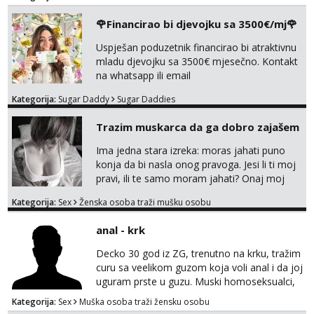
🌹Financirao bi djevojku sa 3500€/mj🌹
Uspješan poduzetnik financirao bi atraktivnu
mladu djevojku sa 3500€ mjesečno. Kontakt
na whatsapp ili email
Kategorija:
Sugar Daddy
Sugar Daddies
Trazim muskarca da ga dobro zajašem
Ima jedna stara izreka: moras jahati puno
konja da bi nasla onog pravoga. Jesi li ti moj
pravi, ili te samo moram jahati? Onaj moj
bivsi je bio samo konj hahahahah Klikni niže
Kategorija:
Sex
Ženska osoba traži mušku osobu
na sexdater link i javi mi se tamo....
anal - krk
Decko 30 god iz ZG, trenutno na krku, tražim
curu sa veelikom guzom koja voli anal i da joj
uguram prste u guzu. Muski homoseksualci,
parovi i transiči odjebite, ne zanimate me. Bilo
Kategorija:
Sex
Muška osoba traži žensku osobu
kakva placanja opcenito (gotovina) ili