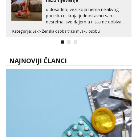
razumjevanja
u dosadnoj vezi koja nema nikakvog
pocetka ni kraja,jednostavno sam
nesretna. sve dajem a nista ne dobivam
za uzvrat.trazim muskarca koji ce
Kategorija:
Sex
Ženska osoba traži mušku osobu
zadovoljiti moje potrebe,ne trazim puno
samo malo njeznosti i razumjevanja.
volim njezan seks i njezne poljupce po
tijelu koji me jako pale,obozavam kad
muskar...
NAJNOVIJI ČLANCI