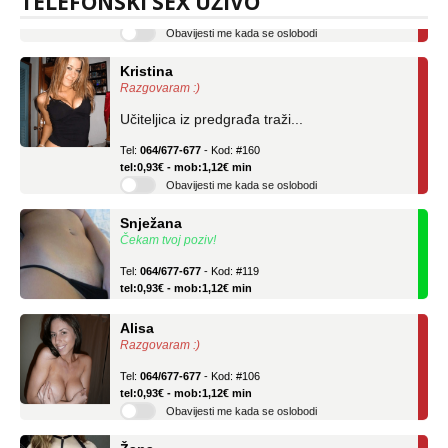
TELEFONSKI SEX UŽIVO
Obavijesti me kada se oslobodi
Kristina
Razgovaram :)
Učiteljica iz predgrađa traži...
Tel:
064/677-677
- Kod: #160
tel:0,93€ - mob:1,12€ min
Obavijesti me kada se oslobodi
Snježana
Čekam tvoj poziv!
Tel:
064/677-677
- Kod: #119
tel:0,93€ - mob:1,12€ min
Alisa
Razgovaram :)
Tel:
064/677-677
- Kod: #106
tel:0,93€ - mob:1,12€ min
Obavijesti me kada se oslobodi
Žana