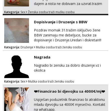
dajem a nista ne dobivam za uzvrat.trazim
muskarca koji ce zadovoljiti moje potrebe,ne
Kategorija:
Sex
Ženska osoba traži mušku osobu
trazim puno samo malo njeznosti i
razumjevanja. volim njezan seks i njezne
Dopisivanje i Druzenje s BBW
poljupce po tijelu koji me jako
pale,obozavam kad muskarac preuzme
Pozdrav momak 31.tražim isključivo žene
kontrolu . javi se :) Klikni na link ispod i nadji
BBW zanimaju me debeljuce, bucke za
me tamo, cekam te!
dopisivanje i Druzenje.Uredan i diskretan!!!
Kategorija:
Druženje
Muška osoba traži žensku osobu
Nagrada
Nagradio bi zensku za dobro druzenje.vz i
okolica
Kategorija:
Sex
Muška osoba traži žensku osobu
❤️Financirao bi djevojku sa 4000€/mj❤️
Uspješan poduzetnik financirao bi atraktivnu
mladu djevojku sa 4000€ mjesečno. Kontakt
na whatsapp.