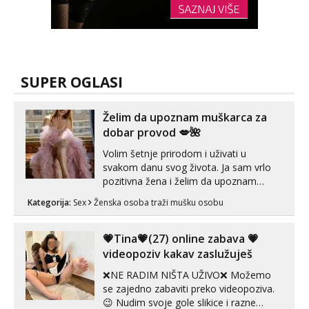
SUPER OGLASI
Želim da upoznam muškarca za
dobar provod 💋🌺
Volim šetnje prirodom i uživati u
svakom danu svog života. Ja sam vrlo
pozitivna žena i želim da upoznam
muškarca za dobar provod, naravno
Kategorija:
Sex
Ženska osoba traži mušku osobu
može i nešto više.💋🌺 Klikni na link
ispod i nadji me tamo, cekam te!
💗Tina💗(27) online zabava 💗
videopoziv kakav zaslužuješ
❌NE RADIM NIŠTA UŽIVO❌ Možemo
se zajedno zabaviti preko videopoziva.
😉 Nudim svoje gole slikice i razne