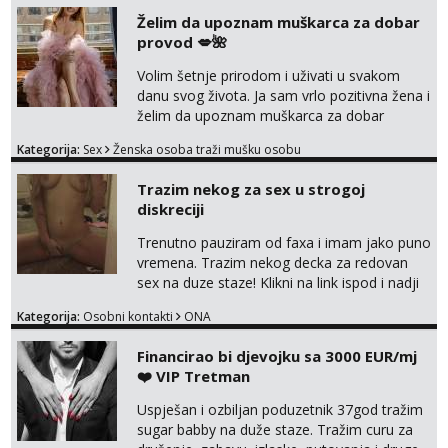
unaprijed (aircash, paysafecard, bonovi) ne
Želim da upoznam muškarca za dobar
dolaze u obzir. Javit se prvo porukom na
provod 💋🌺
whatsapp 0958048882.
Volim šetnje prirodom i uživati u svakom
danu svog života. Ja sam vrlo pozitivna žena i
želim da upoznam muškarca za dobar
provod, naravno može i nešto više.💋🌺 Klikni
Kategorija:
Sex
Ženska osoba traži mušku osobu
na link ispod i nadji me tamo, cekam te!
Trazim nekog za sex u strogoj
diskreciji
Trenutno pauziram od faxa i imam jako puno
vremena. Trazim nekog decka za redovan
sex na duze staze! Klikni na link ispod i nadji
me tamo, cekam te!
Kategorija:
Osobni kontakti
ONA
Financirao bi djevojku sa 3000 EUR/mj
❤️ VIP Tretman
Uspješan i ozbiljan poduzetnik 37god tražim
sugar babby na duže staze. Tražim curu za