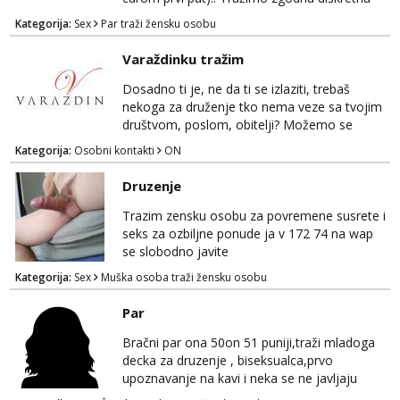
curu koja bi nas promatrala dok imamo
Kategorija:
Sex
Par traži žensku osobu
žestok odnos. Može se pridruziti ali i ne
mora.Bitno da uzivamo diskretno anonimno
Varaždinku tražim
bez upoznavanja puno.Sliku mozemo
razmjeniti,ali najbolje uzivo se upoznati. Na
Dosadno ti je, ne da ti se izlaziti, trebaš
goo smo do 15.8 poslije tog mozemo se
nekoga za druženje tko nema veze sa tvojim
druziti,javi se na mail il...
društvom, poslom, obitelji? Možemo se
podružiti i zabaviti na razne načine. Makni se
Kategorija:
Osobni kontakti
ON
od svakodnevice samnom. Javi se na
Whatsapp. Samo Varaždin i okolica.
Druzenje
Trazim zensku osobu za povremene susrete i
seks za ozbiljne ponude ja v 172 74 na wap
se slobodno javite
Kategorija:
Sex
Muška osoba traži žensku osobu
Par
Bračni par ona 50on 51 puniji,traži mladoga
decka za druzenje , biseksualca,prvo
upoznavanje na kavi i neka se ne javljaju
stariji od 30 godina