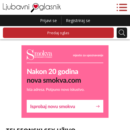
Prijavi se
Registriraj se
Predaj oglas
Liliana
Razgovaram :)
Tel:
064/677-677
- Kod: #69
tel:0,93€ - mob:1,12€ min