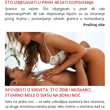
ŠTO IZBJEGAVATI U PRVIH 48 SATI DOPISIVANJA
Granice su važne: Što izbjegavati u prvih 48 sati
dopisivanjaPrvih 48 sati dopisivanja ključni su za stvaranje
prvog dojma i postavljanje zdravih granica u komunikaciji.
Važno je izbjeći prebrzo otkrivanje osobnih ili intimnih
Pročitaj više
informacija, jer nepoznata osoba još nije zaslužila to
povjerenje. Takođe...
ISPOVIJESTI IZ KREVETA: ŠTO ŽENE I MUŠKARCI
STVARNO MISLE O SEKSU NA JEDNU NOĆ
Seks na jednu noć – za neke uzbudljiva avantura bez obaveza,
za druge emotivna minska polja. Iako živimo u vremenu kad se