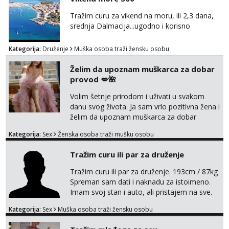
Tražim curu za vikend na moru, ili 2,3 dana,
srednja Dalmacija...ugodno i korisno
Kategorija:
Druženje
Muška osoba traži žensku osobu
Želim da upoznam muškarca za dobar
provod 💋🌺
Volim šetnje prirodom i uživati u svakom
danu svog života. Ja sam vrlo pozitivna žena i
želim da upoznam muškarca za dobar
provod, naravno može i nešto više.💋🌺 Klikni
Kategorija:
Sex
Ženska osoba traži mušku osobu
na link ispod i nadji me tamo, cekam te!
Tražim curu ili par za druženje
Tražim curu ili par za druženje. 193cm / 87kg
Spreman sam dati i naknadu za istoimeno.
Imam svoj stan i auto, ali pristajem na sve.
Javite se na mail ispod, pa izmijenimo
Kategorija:
Sex
Muška osoba traži žensku osobu
brojeve. Molim Vas bez ponuda istog spola.
mauli772@proton.me