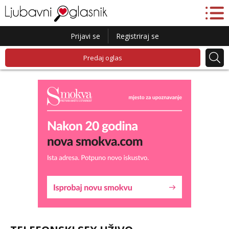
Prijavi se
Registriraj se
Predaj oglas
Alisa
Čekam tvoj poziv!
Tel:
064/677-677
- Kod: #106
tel:0,93€ - mob:1,12€ min