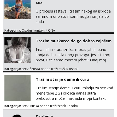
sex
U procesu rastave , trazim nekog da isproba
sa mnom ono sto nisam mogla i smjela do
sada
Kategorija:
Osobni kontakti
ONA
Trazim muskarca da ga dobro zajašem
Ima jedna stara izreka: moras jahati puno
konja da bi nasla onog pravoga. Jesi li ti moj
pravi, ili te samo moram jahati? Onaj moj
bivsi je bio samo konj hahahahah Klikni niže
Kategorija:
Sex
Ženska osoba traži mušku osobu
na sexdater link i javi mi se tamo....
Tražim starije dame ili curu
Tražim starije dame ili curu mladju za sex kod
mene tebe ZG i okolica danas sutra
prekosutra može i naknada moja kontakt
WhatsApp SMS poziv prednosti imaju starije
Kategorija:
Sex
Muška osoba traži žensku osobu
091 2504 794
Druženje