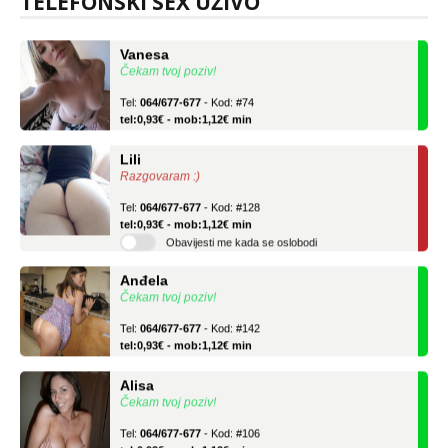
TELEFONSKI SEX UŽIVO
Vanesa
Čekam tvoj poziv!
Tel:
064/677-677
- Kod: #74
tel:0,93€ - mob:1,12€ min
Lili
Razgovaram :)
Tel:
064/677-677
- Kod: #128
tel:0,93€ - mob:1,12€ min
Obavijesti me kada se oslobodi
Anđela
Čekam tvoj poziv!
Tel:
064/677-677
- Kod: #142
tel:0,93€ - mob:1,12€ min
Alisa
Čekam tvoj poziv!
Tel:
064/677-677
- Kod: #106
tel:0,93€ - mob:1,12€ min