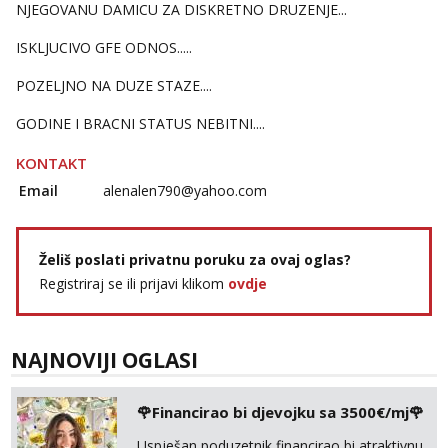
NJEGOVANU DAMICU ZA DISKRETNO DRUZENJE...
ISKLJUCIVO GFE ODNOS.....
POZELJNO NA DUZE STAZE....
GODINE I BRACNI STATUS NEBITNI....
KONTAKT
Email
alenalen790@yahoo.com
Želiš poslati privatnu poruku za ovaj oglas?
Registriraj se ili prijavi klikom
ovdje
NAJNOVIJI OGLASI
🌹Financirao bi djevojku sa 3500€/mj🌹
Uspješan poduzetnik financirao bi atraktivnu