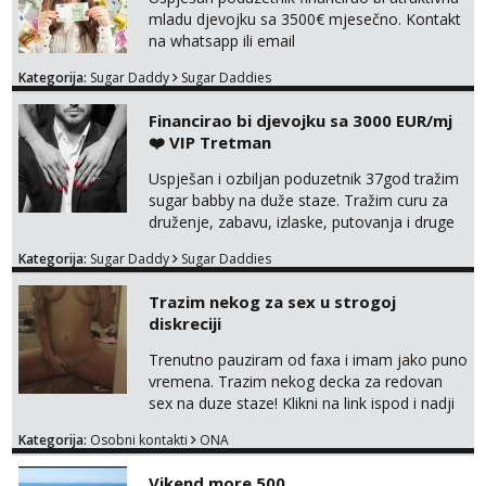
mladu djevojku sa 3500€ mjesečno. Kontakt
na whatsapp ili email
Kategorija:
Sugar Daddy
Sugar Daddies
Financirao bi djevojku sa 3000 EUR/mj
❤️ VIP Tretman
Uspješan i ozbiljan poduzetnik 37god tražim
sugar babby na duže staze. Tražim curu za
druženje, zabavu, izlaske, putovanja i druge
lijepe stvari na obostranu korist. Ako si
Kategorija:
Sugar Daddy
Sugar Daddies
otvorena, komunikativna, zgodna i atraktivna
javi se na moj email:
Trazim nekog za sex u strogoj
markodalic37@gmail.com
diskreciji
Trenutno pauziram od faxa i imam jako puno
vremena. Trazim nekog decka za redovan
sex na duze staze! Klikni na link ispod i nadji
me tamo, cekam te!
Kategorija:
Osobni kontakti
ONA
Vikend more 500