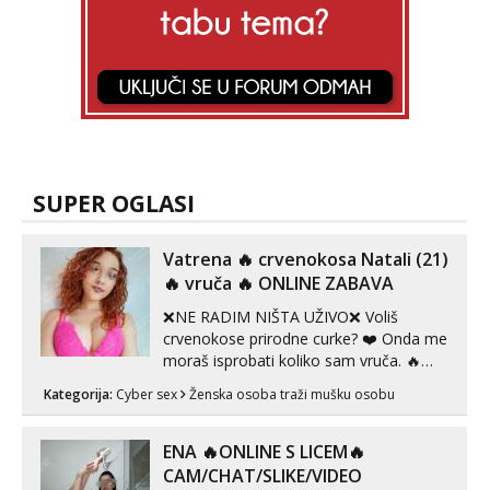
SUPER OGLASI
Vatrena ‎️‍🔥 crvenokosa Natali (21)
‎️‍🔥 vruča‎ ️‍🔥 ONLINE ZABAVA
❌NE RADIM NIŠTA UŽIVO❌ Voliš
crvenokose prirodne curke? ❤️ Onda me
moraš isprobati koliko sam vruča.‎ ️‍🔥
MLADA vražica koja ima 100%
Kategorija:
Cyber sex
Ženska osoba traži mušku osobu
prorodne grudi, 💦 Misli su mi uvijek
prljave i u svemu vidim samo užitak. 💦
U mojoj raznolikoj ponudi možeš
ENA 🔥ONLINE S LICEM🔥
pranaći nešto po svojoj mjeri. Sexi videa
CAM/CHAT/SLIKE/VIDEO