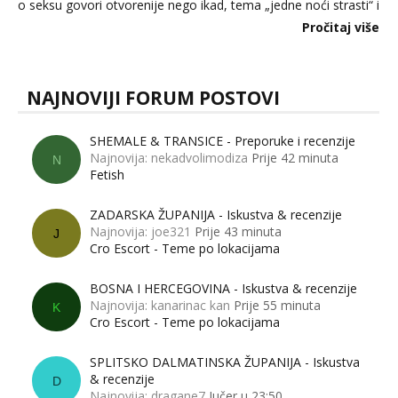
o seksu govori otvorenije nego ikad, tema „jedne noći strasti“ i
dalje izaziva burne rasprave. Što zapravo misle žene, a što
Pročitaj više
muškarci? Jesu...
NAJNOVIJI FORUM POSTOVI
SHEMALE & TRANSICE - Preporuke i recenzije
Najnovija: nekadvolimodiza
Prije 42 minuta
N
Fetish
ZADARSKA ŽUPANIJA - Iskustva & recenzije
Najnovija: joe321
Prije 43 minuta
J
Cro Escort - Teme po lokacijama
BOSNA I HERCEGOVINA - Iskustva & recenzije
Najnovija: kanarinac kan
Prije 55 minuta
K
Cro Escort - Teme po lokacijama
SPLITSKO DALMATINSKA ŽUPANIJA - Iskustva
& recenzije
D
Najnovija: dragane7
Jučer u 23:50