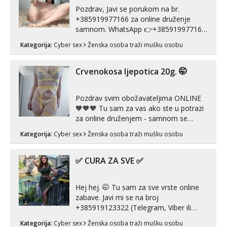
s kolegica...
Pozdrav, Javi se porukom na br.
+385919977166 za online druženje
samnom. WhatsApp 👉+385919977166
Telegram 👉@enafriedrichkis Radim
Kategorija:
Cyber sex
Ženska osoba traži mušku osobu
videopozive s licem, solo i s partnerom,
kolegicama (Tina&Natali), razne
kombinacije halteri, haljine, štikle,
Crvenokosa ljepotica 20g. 🤭
samostojeće itd. Nudim svakakva videa
seksa, puš...
Pozdrav svim obožavateljima ONLINE
🧡🧡🧡 Tu sam za vas ako ste u potrazi
za online druženjem - samnom se
možete zabaviti preko videopoziva, ili
Kategorija:
Cyber sex
Ženska osoba traži mušku osobu
ako vam nisam dovoljna radim i u paru i
trojci s kolegicama, svaka je drugačija
😉 Radim i vruća tipkanja uz slike i hot
✅ CURA ZA SVE ✅
line pozive. Za vas sam pripremila ...
Hej hej. 🤭 Tu sam za sve vrste online
zabave. Javi mi se na broj
+385919123322 (Telegram, Viber ili
Whatsapp). 🤙 NE javljaj se na uzivo.
Kategorija:
Cyber sex
Ženska osoba traži mušku osobu