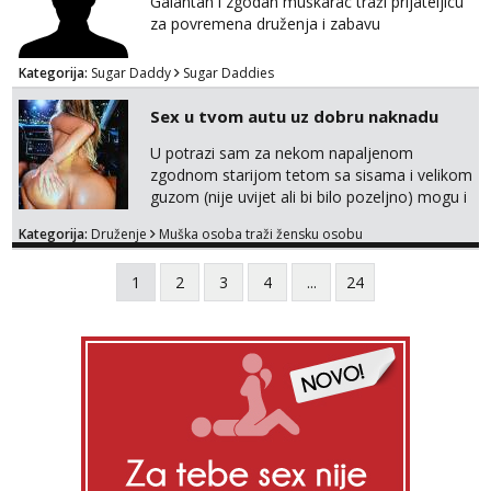
Galantan i zgodan muskarac traži prijateljicu
za povremena druženja i zabavu
Kategorija:
Sugar Daddy
Sugar Daddies
Sex u tvom autu uz dobru naknadu
U potrazi sam za nekom napaljenom
zgodnom starijom tetom sa sisama i velikom
guzom (nije uvijet ali bi bilo pozeljno) mogu i
mladje djevojke kojima nije bitan izgled vec
Kategorija:
Druženje
Muška osoba traži žensku osobu
dobra zabava uz naknadu, trazim neku koja
bi dosla po mene da se odemo seksat
1
2
3
4
...
24
negdje u mrak, prije seksa dobijes odmah na
ruke, molim samo ozbiljne da se javljaju one
koje se pale na seks po mracnim parkinzima,
sumarcima itd be...