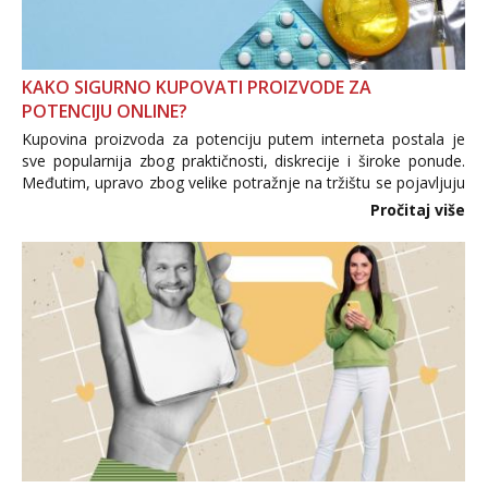
KAKO SIGURNO KUPOVATI PROIZVODE ZA
POTENCIJU ONLINE?
Kupovina proizvoda za potenciju putem interneta postala je
sve popularnija zbog praktičnosti, diskrecije i široke ponude.
Međutim, upravo zbog velike potražnje na tržištu se pojavljuju
i brojni krivotvoreni proizvodi, nepouzdane internetske
Pročitaj više
trgovine te proizvodi nepoznatog podrijetla. ...