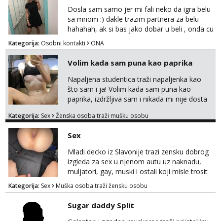
Dosla sam samo jer mi fali neko da igra belu
sa mnom :) dakle trazim partnera za belu
hahahah, ak si bas jako dobar u beli , onda cu
razmislit za dalje Klikni na link ispod i nadji me
Kategorija:
Osobni kontakti
ONA
tamo, cekam te!
Volim kada sam puna kao paprika
Napaljena studentica traži napaljenka kao
što sam i ja! Volim kada sam puna kao
paprika, izdržljiva sam i nikada mi nije dosta
seksa. Volim grubi seks i više puta dnevno
Kategorija:
Sex
Ženska osoba traži mušku osobu
bilo kad i bilo gdje zato se javi što prije da
me isprobaš Klikni na link ispod i nadji me
Sex
tamo, cekam te!
Mladi decko iz Slavonije trazi zensku dobrog
izgleda za sex u njenom autu uz naknadu,
muljatori, gay, muski i ostali koji misle trosit
vrijeme na pisanje mogu zaobic oglas, ako si
Kategorija:
Sex
Muška osoba traži žensku osobu
slavonije i zainteresirana da te punim negdje
u mraku u tvom autu javi se na whatsapp
Sugar daddy Split
porukom 098 199 1895.