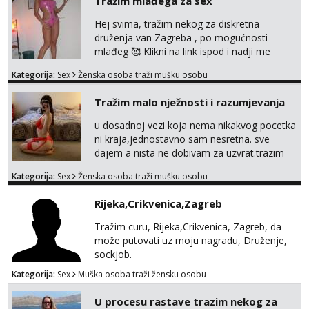
Tražim mlađega za sex
Hej svima, tražim nekog za diskretna
druženja van Zagreba , po mogućnosti
mlađeg 🥰 Klikni na link ispod i nadji me
tamo, cekam te!
Kategorija:
Sex
Ženska osoba traži mušku osobu
Tražim malo nježnosti i razumjevanja
u dosadnoj vezi koja nema nikakvog pocetka
ni kraja,jednostavno sam nesretna. sve
dajem a nista ne dobivam za uzvrat.trazim
muskarca koji ce zadovoljiti moje potrebe,ne
Kategorija:
Sex
Ženska osoba traži mušku osobu
trazim puno samo malo njeznosti i
razumjevanja. volim njezan seks i njezne
Rijeka,Crikvenica,Zagreb
poljupce po tijelu koji me jako
pale,obozavam kad muskarac preuzme
Tražim curu, Rijeka,Crikvenica, Zagreb, da
kontrolu . javi se :) Klikni na link ispod i nadji
može putovati uz moju nagradu, Druženje,
me tamo, cekam te!
sockjob.
Kategorija:
Sex
Muška osoba traži žensku osobu
U procesu rastave trazim nekog za