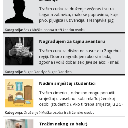
Tražim curku za druženje večeras i sutra.
Lagana zabavica, malo se popravimo, koje
pivo, pljugica i uzivancija. Trešnjavka jug.
We're jammin' To think that jammin' was a
Kategorija:
Sex
Muška osoba traži žensku osobu
thing of the past We're jammin' And I hope
this jam is gonna last
Nagrađujem za tajnu avanturu
Tražim curu za diskretne susrete u Zagrebu i
regiji. Dobro nagrađujem ako si mlada,
zgodna i voliš dobar sex. Javi se ako: - imaš
do 25 godina - imaš do 65 kg - imaš dugu
Kategorija:
Sugar Daddy
Sugar Daddies
kosu - se dobro ljubiš - si fleksibilna s
vremenom (jer ga nemam previše) i
Nudim smještaj studentici
dostupna radnim danom (vikendi i noći su za
obitelj) - vodiš brigu o zdravlju i koristiš
Tražim cimericu, odnosno mogu ponuditi
zaštitu Ne javljajte se: - debele - frajeri i
smještaj u zasebnoj sobi mlađoj ženskoj
paro...
osobi (studentici). Ako ti treba smještaj u ZG-
u, a ne želiš plaćati sobu i tako malo uštedjeti,
Kategorija:
Druženje
Muška osoba traži žensku osobu
javi se na mail.
Tražim nekog za belu:)