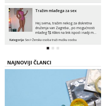
Hvala.
Tražim mlađega za sex
Hej svima, tražim nekog za diskretna
druženja van Zagreba , po mogućnosti
mlađeg 🥰 Klikni na link ispod i nadji me
tamo, cekam te!
Kategorija:
Sex
Ženska osoba traži mušku osobu
NAJNOVIJI ČLANCI