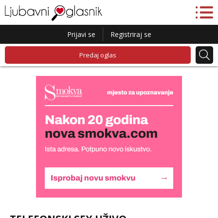
Prijavi se
Registriraj se
Predaj oglas
Lucija
Razgovaram :)
Tel:
064/677-677
- Kod: #136