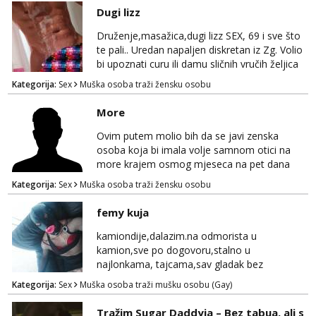
Viber. 😎 Za provjeru nase autentičnosti
Dugi lizz
možeš me vidjeti na videopozivu. 😉
091/912-3322 ❌NE RADIMO NIŠTA UŽIVO❌
Druženje,masažica,dugi lizz SEX, 69 i sve što
te pali.. Uredan napaljen diskretan iz Zg. Volio
bi upoznati curu ili damu sličnih vručih željica
za zajedničko ugodno i strastveno druženje.
Kategorija:
Sex
Muška osoba traži žensku osobu
Prostor imam, diskr max. A i mobilan 🚗 sam.
More
Ovim putem molio bih da se javi zenska
osoba koja bi imala volje samnom otici na
more krajem osmog mjeseca na pet dana
netrazim nista intimno cisto druženje da
Kategorija:
Sex
Muška osoba traži žensku osobu
nisam sam ,imam 39 godina crna kosa 170
visok 80 kg zagrebačka županija 0919121728
femy kuja
WhatsApp Viber ili mail merkej86@gmail.com
kamiondije,dalazim.na odmorista u
kamion,sve po dogovoru,stalno u
najlonkama, tajcama,sav gladak bez
dlaka,spermu obozavam,sve po dog
Kategorija:
Sex
Muška osoba traži mušku osobu (Gay)
Tražim Sugar Daddyja – Bez tabua, ali s