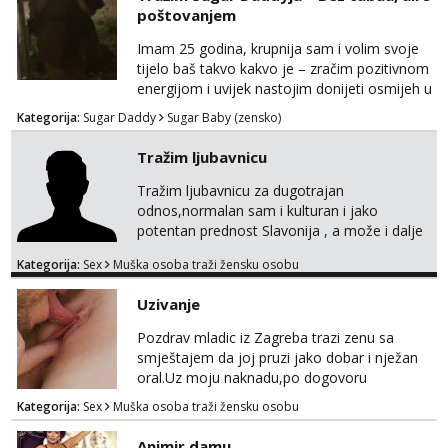
poštovanjem
Imam 25 godina, krupnija sam i volim svoje
tijelo baš takvo kakvo je – zračim pozitivnom
energijom i uvijek nastojim donijeti osmijeh u
nečiji dan. Tražim zrelu, galantnu osobu za
Kategorija:
Sugar Daddy
Sugar Baby (zensko)
ugodno, opušteno i uzajamno korisno
druženje – bez lažnih obećanja i s puno
Tražim ljubavnicu
iskrenosti. Nisam prostitutka, niti želim biti –
ne zanima me “posao”, već odnos temeljen
Tražim ljubavnicu za dugotrajan
na međusobnom poštovanju, povjerenju i
odnos,normalan sam i kulturan i jako
pažnji. Voli...
potentan prednost Slavonija , a može i dalje
mobilan sam,molim da mi se jave samo
Kategorija:
Sex
Muška osoba traži žensku osobu
ozbiljne žene koje su se našle u mom oglasu.
Uzivanje
Pozdrav mladic iz Zagreba trazi zenu sa
smještajem da joj pruzi jako dobar i nježan
oral.Uz moju naknadu,po dogovoru
.Diskrecija osigurana.
Kategorija:
Sex
Muška osoba traži žensku osobu
Animir damu