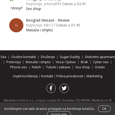
Najnovija: johnny899
Danas u 02:41
Sex shop
Beograd Masaze - Review
Najnovija: Nik127
Danas u 01:45
N
Masaža i striptiz
Sex
|
Osobni kontakti
|
Druženje
|
Sugar Daddy
|
Diskretni aparmani
|
Potencija
|
Masaže i striptiz
|
Veza / ljubav
|
Brak
|
Cyber sex
|
Phone sex
|
Fetish
|
Tulumi i zabave
|
Sex shop
|
Ostalo
Uvjeti korištenja
|
Kontakt
|
Polica privatnosti
|
Marketing
Maratela mreže d.o.o., Lonjica, Lonjica 33, Hrvatska, 072/700700, Mlađima od 18
godina zabranjeno je pregledavanje stranice i svih njenih dijelova.
Korištenjem ove web stranice pristajete na korištenje kolačića.
OK
Partnerski portali:
osobnikontakti.com
|
hotline.hr
|
ThePornDude.com
Saznaj više