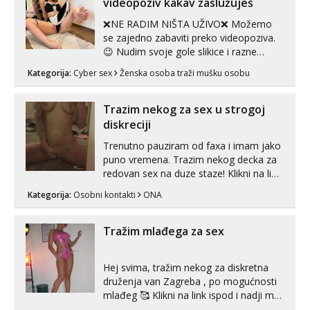
videopoziv kakav zaslužuješ
seksa, puš...
❌NE RADIM NIŠTA UŽIVO❌ Možemo
se zajedno zabaviti preko videopoziva.
😉 Nudim svoje gole slikice i razne
videouradke. 🤩 Za online zabavu pošalji
Kategorija:
Cyber sex
Ženska osoba traži mušku osobu
poruku na Whatsapp, Telegram ili Viber.
😎 +385 91 912 3322 Za provjeru moje
autentičnosti možeš me vidjeti na
Trazim nekog za sex u strogoj
videopozivu. 😉 S vama sam vec 5 ...
diskreciji
Trenutno pauziram od faxa i imam jako
puno vremena. Trazim nekog decka za
redovan sex na duze staze! Klikni na link
ispod i nadji me tamo, cekam te!
Kategorija:
Osobni kontakti
ONA
Tražim mlađega za sex
Hej svima, tražim nekog za diskretna
druženja van Zagreba , po mogućnosti
mlađeg 🥰 Klikni na link ispod i nadji me
tamo, cekam te!