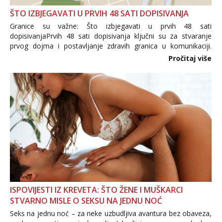
ŠTO IZBJEGAVATI U PRVIH 48 SATI DOPISIVANJA
Granice su važne: Što izbjegavati u prvih 48 sati
dopisivanjaPrvih 48 sati dopisivanja ključni su za stvaranje
prvog dojma i postavljanje zdravih granica u komunikaciji.
Važno je izbjeći prebrzo otkrivanje osobnih ili intimnih
Pročitaj više
informacija, jer nepoznata osoba još nije zaslužila to
povjerenje. Takođe...
ISPOVIJESTI IZ KREVETA: ŠTO ŽENE I MUŠKARCI
STVARNO MISLE O SEKSU NA JEDNU NOĆ
Seks na jednu noć – za neke uzbudljiva avantura bez obaveza,