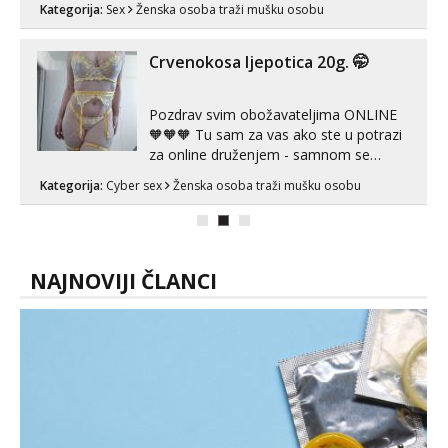
Kategorija:
Sex
Ženska osoba traži mušku osobu
Crvenokosa ljepotica 20g. 🤭
Pozdrav svim obožavateljima ONLINE
🧡🧡🧡 Tu sam za vas ako ste u potrazi
za online druženjem - samnom se
možete zabaviti preko videopoziva, ili
Kategorija:
Cyber sex
Ženska osoba traži mušku osobu
ako vam nisam dovoljna radim i u paru i
trojci s kolegicama, svaka je drugačija
😉 Radim i vruća tipkanja uz slike i hot
line pozive. Za vas sam pripremila ...
NAJNOVIJI ČLANCI