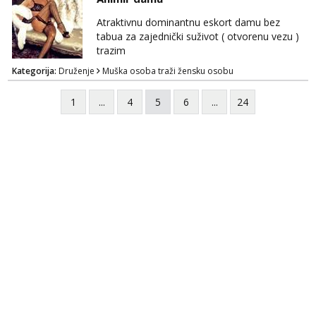
Atraktivnu dominantnu eskort damu bez
tabua za zajednički suživot ( otvorenu vezu )
trazim
Kategorija:
Druženje
Muška osoba traži žensku osobu
1
...
4
5
6
...
24