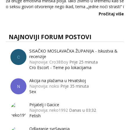
za druge emotivna minska polja. Iako živimo u vremenu kad se
o seksu govori otvorenije nego ikad, tema „jedne noći strasti“ i
dalje izaziva burne rasprave. Što zapravo misle žene, a što
Pročitaj više
muškarci? Jesu...
NAJNOVIJI FORUM POSTOVI
SISAČKO MOSLAVAČKA ŽUPANIJA - Iskustva &
recenzije
C
Najnovija: Cro38Boy
Prije 25 minuta
Cro Escort - Teme po lokacijama
Akcija na plažama u Hrvatskoj
Najnovija: noksi
Prije 35 minuta
N
Sex
Prijatelj i Gacice
Najnovija: neko1992
Danas u 03:32
Fetish
Odlaganje svršavanja