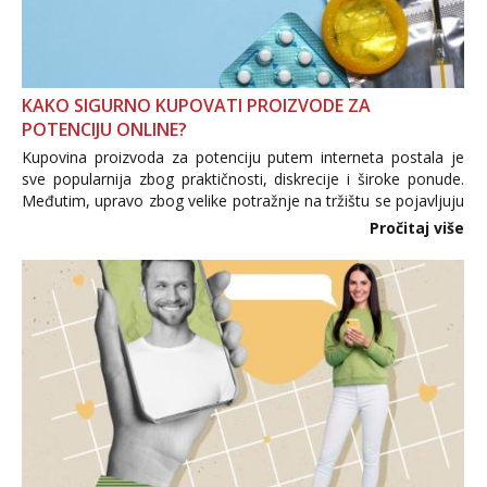
KAKO SIGURNO KUPOVATI PROIZVODE ZA
POTENCIJU ONLINE?
Kupovina proizvoda za potenciju putem interneta postala je
sve popularnija zbog praktičnosti, diskrecije i široke ponude.
Međutim, upravo zbog velike potražnje na tržištu se pojavljuju
i brojni krivotvoreni proizvodi, nepouzdane internetske
Pročitaj više
trgovine te proizvodi nepoznatog podrijetla. ...