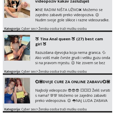
videopoziv kakav zaslužuješ
PROVJERU AUTENTIČNOSTI video pozivom
NIŠTA UŽIVO ME NE ZANIMA Čekam te 😘
❌NE RADIM NIŠTA UŽIVO❌ Možemo se
091 912 3322...
zajedno zabaviti preko videopoziva. 😉
Nudim svoje gole slikice i razne videouradke.
🤩 Za online zabavu pošalji poruku na
Kategorija:
Cyber sex
Ženska osoba traži mušku osobu
Whatsapp, Telegram ili Viber. 😎 +385 91 912
3322 Za provjeru moje autentičnosti možeš
🍑 Tina Anal queen 🍑 (27) best cam
me vidjeti na videopozivu. 😉 S vama sam
girl 🍑
vec 5 godina. Vaša Tina. 💗 ❌NE RADIM
NIŠTA UŽIVO❌ ❌NE RADIM NIŠTA UŽIVO❌
Razuzdana djevojka koja nema granica. 💦
❌NE RADIM NIŠTA UŽIVO❌ ❌NE ...
Ako voliš male čvrste grudi i veliku guzu onda
si na pravom mjestu. 😉 Ne zovem se bez
razloga ANAL KRALJICA. 🍑 Volim perverzije,
Kategorija:
Cyber sex
Ženska osoba traži mušku osobu
grubu igru, dominaciju i puno prljavih igrica.
Ne štedim na igračkama i sexi rublju. 😉
💞💟DVIJE CURE ZA ONLINE ZABAVU💞💟
Ponuda videa koju ja nudim nećeš pronaći ni
kod jedne djevojke. U proteklih 5 godina
Najbolji videopoziv 😎😎😎 💥💥💥 Želiš svrsiti
snimila sam preko 600 videouradaka. Malo je
s nama? 💯💯 Možemo se zajedno zabaviti
reći da sam PR...
preko videopoziva. 😉 👅NAJ LUDA ZABAVA
JE ZAGARANTIRANA😈 Za online zabavu
Kategorija:
Cyber sex
Ženska osoba traži mušku osobu
pošalji poruku na Whatsapp, Telegram ili