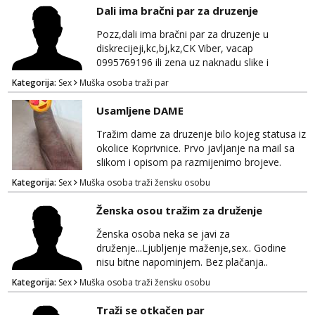
Dali ima bračni par za druzenje
Pozz,dali ima bračni par za druzenje u
diskrecijeji,kc,bj,kz,CK Viber, vacap
0995769196 ili zena uz naknadu slike i
dopisivanje ne zanima me
Kategorija:
Sex
Muška osoba traži par
Usamljene DAME
Tražim dame za druzenje bilo kojeg statusa iz
okolice Koprivnice. Prvo javljanje na mail sa
slikom i opisom pa razmijenimo brojeve.
Muski i bonovi STOP.
Kategorija:
Sex
Muška osoba traži žensku osobu
Ženska osou tražim za druženje
Ženska osoba neka se javi za
druženje...Ljubljenje maženje,sex.. Godine
nisu bitne napominjem. Bez plačanja..
ZAGREB-okolica. Javite se na whatsapp viber
Kategorija:
Sex
Muška osoba traži žensku osobu
sms 0995323582
Traži se otkačen par