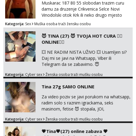
osobnosti i iskrene komunikacije. Tg:
Muskarac 187 80 55 slobodan trazim curu
@m49229
damu za druzenje Crikvenica Selce Novi
Vinodolski otok Krk ili neko drugo mjesto
Kategorija:
Sex
Muška osoba traži žensku osobu
😈 TINA (27) 😈 TVOJA HOT CURA ❤️‍🔥
ONLINE❤️‍🔥
💥 NE RADIM NISTA UŽIVO 💥 Usamljen si?
Daj mi se javi na Whatsapp, Viber ili
Telegram da se zabavimo. 😇
+385919123322 Možemo zajedno na
Kategorija:
Cyber sex
Ženska osoba traži mušku osobu
videopoziv ili se možemo dopisivati uz slanje
sexi slikica. 🤫 Prodajem svoje gole slike,
Tina 27g SAMO ONLINE
videa, gacice i carapice 🤑 🤬 NE RADIM
UŽIVO🤬 🤬 NE RADIM UŽIVO🤬 🤬 NE
Za video poziv se javi porukom na whatsapp,
RADIM UŽIVO🤬 🤬 NE RADIM UŽIVO🤬 🤬
radim solo s raznim igrackama, seks
NE RADIM UŽIVO🤬...
masinom, fetise 😈 stopala, JOI,
dominacija..ili kako god voliš 😉 Slike s licem
Kategorija:
Cyber sex
Ženska osoba traži mušku osobu
u svim kombinacijama❗videa raznih na
biranje❗cam2cam koji još nisi doživio❗vruće
💗Tina💗(27) online zabava 💗
tipkanje❗radim materijal po želji 😈 Radim