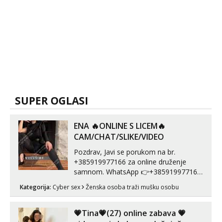
SUPER OGLASI
ENA 🔥ONLINE S LICEM🔥
CAM/CHAT/SLIKE/VIDEO
Pozdrav, Javi se porukom na br.
+385919977166 za online druženje
samnom. WhatsApp 👉+385919977166
Telegram 👉@enafriedrichkis Radim
Kategorija:
Cyber sex
Ženska osoba traži mušku osobu
videopozive s licem, solo i s partnerom,
kolegicama (Tina&Natali), razne
kombinacije halteri, haljine, štikle,
💗Tina💗(27) online zabava 💗
samostojeće itd. Nudim svakakva videa