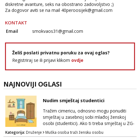
diskretne avanture, seks na obostrano zadovoljstvo ;)
Za dogovor aviti se na mail
40peroosijek@gmail.com
KONTAKT
Email
smokvaos31@gmail.com
Želiš poslati privatnu poruku za ovaj oglas?
Registriraj se ili prijavi klikom
ovdje
NAJNOVIJI OGLASI
Nudim smještaj studentici
Tražim cimericu, odnosno mogu ponuditi
smještaj u zasebnoj sobi mlađoj ženskoj
osobi (studentici). Ako ti treba smještaj u ZG-
u, a ne želiš plaćati sobu i tako malo uštedjeti,
Kategorija:
Druženje
Muška osoba traži žensku osobu
javi se na mail.