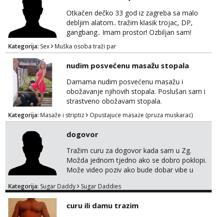
Otkačen dečko 33 god iz zagreba sa malo
debljim alatom.. tražim klasik trojac, DP,
gangbang.. Imam prostor! Ozbiljan sam!
Kondomi i higijena od mene zajamceni :)
Kategorija:
Sex
Muška osoba traži par
Može i normalna dama/cura koja voli
swingati! :) 0924510862
nudim posvećenu masažu stopala
Damama nudim posvećenu masažu i
obožavanje njihovih stopala. Poslušan sam i
strastveno obožavam stopala.
Kategorija:
Masaže i striptiz
Opustajuce masaze (pruza muskarac)
dogovor
Tražim curu za dogovor kada sam u Zg.
Možda jednom tjedno ako se dobro poklopi.
Može video poziv ako bude dobar vibe u
porukama jer me zanimaju samo konkretne
Kategorija:
Sugar Daddy
Sugar Daddies
ponude. Moje preference su duga kosa, do
50ak kg, 165-175cm, oko 25g i da nisi pušač.
curu ili damu trazim
Eventualne iznimke mogu biti zbog dobre