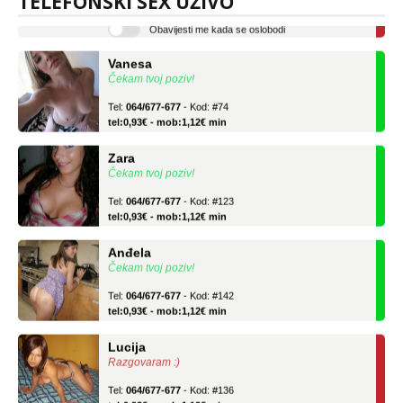
TELEFONSKI SEX UŽIVO
tel:0,93€ - mob:1,12€ min
Obavijesti me kada se oslobodi
Vanesa
Čekam tvoj poziv!
Tel:
064/677-677
- Kod: #74
tel:0,93€ - mob:1,12€ min
Zara
Čekam tvoj poziv!
Tel:
064/677-677
- Kod: #123
tel:0,93€ - mob:1,12€ min
Anđela
Čekam tvoj poziv!
Tel:
064/677-677
- Kod: #142
tel:0,93€ - mob:1,12€ min
Lucija
Razgovaram :)
Tel:
064/677-677
- Kod: #136
tel:0,93€ - mob:1,12€ min