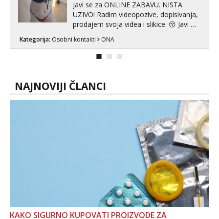
Javi se za ONLINE ZABAVU. NISTA
UZIVO! Radim videopozive, dopisivanja,
prodajem svoja videa i slikice. 😚 Javi mi
se porukom na Whatsupp, Viber ili
Kategorija:
Osobni kontakti
ONA
Telegram. +385 91 723 0045
NAJNOVIJI ČLANCI
KAKO SIGURNO KUPOVATI PROIZVODE ZA