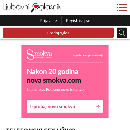
Prijavi se
Registriraj se
Predaj oglas
Liliana
Razgovaram :)
Tel:
064/677-677
- Kod: #69