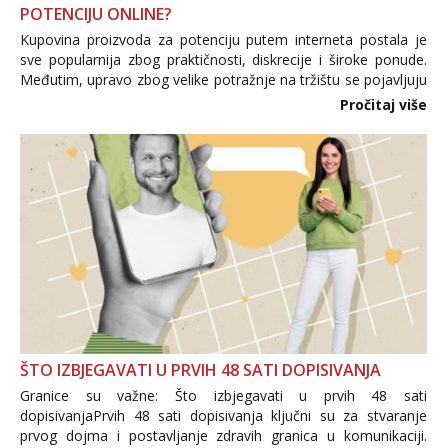
POTENCIJU ONLINE?
Kupovina proizvoda za potenciju putem interneta postala je
sve popularnija zbog praktičnosti, diskrecije i široke ponude.
Međutim, upravo zbog velike potražnje na tržištu se pojavljuju
i brojni krivotvoreni proizvodi, nepouzdane internetske
Pročitaj više
trgovine te proizvodi nepoznatog podrijetla. ...
ŠTO IZBJEGAVATI U PRVIH 48 SATI DOPISIVANJA
Granice su važne: Što izbjegavati u prvih 48 sati
dopisivanjaPrvih 48 sati dopisivanja ključni su za stvaranje
prvog dojma i postavljanje zdravih granica u komunikaciji.