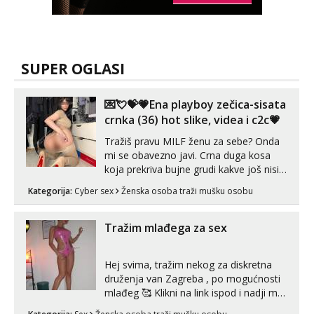
SUPER OGLASI
💌💘💝💗Ena playboy zečica-sisata
crnka (36) hot slike, videa i c2c💗
Tražiš pravu MILF ženu za sebe? Onda
mi se obavezno javi. Crna duga kosa
koja prekriva bujne grudi kakve još nisi
vidio, čista ŠESTICA! A usne? O usnama
Kategorija:
Cyber sex
Ženska osoba traži mušku osobu
bolje da ni ne pričam. Prave pune usne
koje će ti se urezati u pamćenje, jer
vjeruj mi, takve još nisi vidio. Uvijek sam
Tražim mlađega za sex
spremna za ONLOINE zabavu...
Hej svima, tražim nekog za diskretna
druženja van Zagreba , po mogućnosti
mlađeg 🥰 Klikni na link ispod i nadji me
tamo, cekam te!