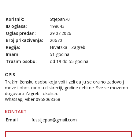
Tel:
064/677-677
- Kod: #121
tel:0,93€ - mob:1,12€ min
Obavijesti me kada se oslobodi
Korisnik:
Stjepan70
ID oglasa:
198643
Alisa
Oglas predan:
29.07.2026
Razgovaram :)
Broj prikazivanja:
20670
Tel:
064/677-677
- Kod: #106
Regija:
Hrvatska - Zagreb
tel:0,93€ - mob:1,12€ min
Imam:
51 godina
Obavijesti me kada se oslobodi
Tražim osobu:
od 19 do 55 godina
Vanesa
Razgovaram :)
OPIS
Tražim žensku osobu koja voli i zeli da ju se oralno zadovolj
Tel:
064/677-677
- Kod: #74
tel:0,93€ - mob:1,12€ min
moze i obostrano u diskreciji, godine nebitne. Sve se mozemo
Obavijesti me kada se oslobodi
dogovorti Zagreb i okolica.
Whatsap, Viber 0958068368
Anita
Čekam tvoj poziv!
KONTAKT
Tel:
064/677-677
- Kod: #87
Email
fusstjepan@gmail.com
tel:0,93€ - mob:1,12€ min
Zara