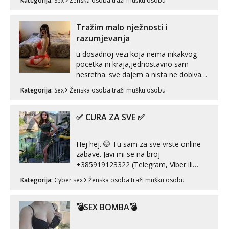
Kategorija:
Sex
Ženska osoba traži mušku osobu
Tražim malo nježnosti i
razumjevanja
u dosadnoj vezi koja nema nikakvog
pocetka ni kraja,jednostavno sam
nesretna. sve dajem a nista ne dobivam
za uzvrat.trazim muskarca koji ce
Kategorija:
Sex
Ženska osoba traži mušku osobu
zadovoljiti moje potrebe,ne trazim puno
samo malo njeznosti i razumjevanja.
volim njezan seks i njezne poljupce po
✅ CURA ZA SVE ✅
tijelu koji me jako pale,obozavam kad
muskar...
Hej hej. 🤭 Tu sam za sve vrste online
zabave. Javi mi se na broj
+385919123322 (Telegram, Viber ili
Whatsapp). 🤙 NE javljaj se na uzivo.
Kategorija:
Cyber sex
Ženska osoba traži mušku osobu
Hvala.
💣SEX BOMBA💣