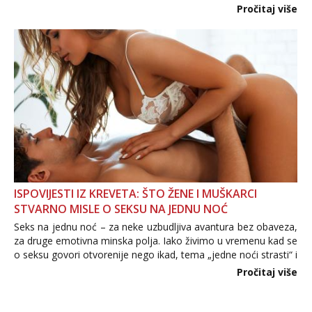
Važno je izbjeći prebrzo otkrivanje osobnih ili intimnih
Pročitaj više
informacija, jer nepoznata osoba još nije zaslužila to
povjerenje. Takođe...
ISPOVIJESTI IZ KREVETA: ŠTO ŽENE I MUŠKARCI
STVARNO MISLE O SEKSU NA JEDNU NOĆ
Seks na jednu noć – za neke uzbudljiva avantura bez obaveza,
za druge emotivna minska polja. Iako živimo u vremenu kad se
o seksu govori otvorenije nego ikad, tema „jedne noći strasti“ i
dalje izaziva burne rasprave. Što zapravo misle žene, a što
Pročitaj više
muškarci? Jesu...