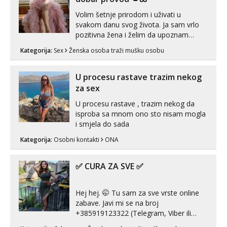
Tel:
064/677-677
- Kod: #142
Volim šetnje prirodom i uživati u
tel:0,93€ - mob:1,12€ min
svakom danu svog života. Ja sam vrlo
pozitivna žena i želim da upoznam
muškarca za dobar provod, naravno
Kategorija:
Sex
Ženska osoba traži mušku osobu
može i nešto više.💋🌺 Klikni na link
ispod i nadji me tamo, cekam te!
U procesu rastave trazim nekog
za sex
U procesu rastave , trazim nekog da
isproba sa mnom ono sto nisam mogla
i smjela do sada
Kategorija:
Osobni kontakti
ONA
✅ CURA ZA SVE ✅
Hej hej. 🤭 Tu sam za sve vrste online
zabave. Javi mi se na broj
+385919123322 (Telegram, Viber ili
Whatsapp). 🤙 NE javljaj se na uzivo.