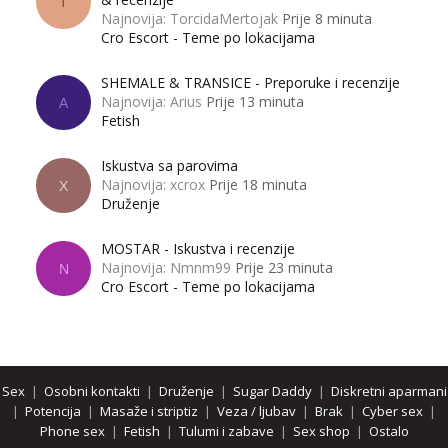
T
Najnovija: TorcidaMertojak
Prije 8 minuta
Cro Escort - Teme po lokacijama
SHEMALE & TRANSICE - Preporuke i recenzije
Najnovija: Arius
Prije 13 minuta
A
Fetish
Iskustva sa parovima
Najnovija: xcrox
Prije 18 minuta
X
Druženje
MOSTAR - Iskustva i recenzije
Najnovija: Nmnm99
Prije 23 minuta
N
Cro Escort - Teme po lokacijama
Sex
|
Osobni kontakti
|
Druženje
|
Sugar Daddy
|
Diskretni aparmani
|
Potencija
|
Masaže i striptiz
|
Veza / ljubav
|
Brak
|
Cyber sex
|
Phone sex
|
Fetish
|
Tulumi i zabave
|
Sex shop
|
Ostalo