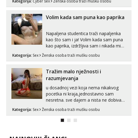
Kategorija:
Cyber sex
Ženska osoba traži mušku osobu
Hvala.
Volim kada sam puna kao paprika
Napaljena studentica traži napaljenka
kao što sam i ja! Volim kada sam puna
kao paprika, izdržljiva sam i nikada mi
nije dosta seksa. Volim grubi seks i više
Kategorija:
Sex
Ženska osoba traži mušku osobu
puta dnevno bilo kad i bilo gdje zato se
javi što prije da me isprobaš Klikni na
link ispod i nadji me tamo, cekam te!
Tražim malo nježnosti i
razumjevanja
u dosadnoj vezi koja nema nikakvog
pocetka ni kraja,jednostavno sam
nesretna. sve dajem a nista ne dobivam
za uzvrat.trazim muskarca koji ce
Kategorija:
Sex
Ženska osoba traži mušku osobu
zadovoljiti moje potrebe,ne trazim puno
samo malo njeznosti i razumjevanja.
volim njezan seks i njezne poljupce po
tijelu koji me jako pale,obozavam kad
muskar...