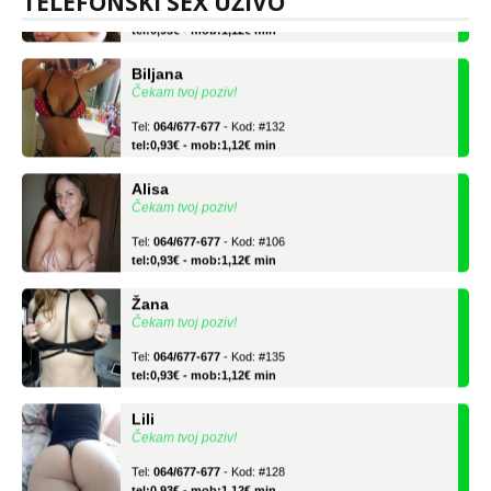
TELEFONSKI SEX UŽIVO
Tel:
064/677-677
- Kod: #69
tel:0,93€ - mob:1,12€ min
Biljana
Čekam tvoj poziv!
Tel:
064/677-677
- Kod: #132
tel:0,93€ - mob:1,12€ min
Alisa
Čekam tvoj poziv!
Tel:
064/677-677
- Kod: #106
tel:0,93€ - mob:1,12€ min
Žana
Čekam tvoj poziv!
Tel:
064/677-677
- Kod: #135
tel:0,93€ - mob:1,12€ min
Lili
Čekam tvoj poziv!
Tel:
064/677-677
- Kod: #128
tel:0,93€ - mob:1,12€ min