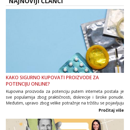
NAJNOVIJI ČLANCI
KAKO SIGURNO KUPOVATI PROIZVODE ZA
POTENCIJU ONLINE?
Kupovina proizvoda za potenciju putem interneta postala je
sve popularnija zbog praktičnosti, diskrecije i široke ponude.
Međutim, upravo zbog velike potražnje na tržištu se pojavljuju
i brojni krivotvoreni proizvodi, nepouzdane internetske
Pročitaj više
trgovine te proizvodi nepoznatog podrijetla. ...