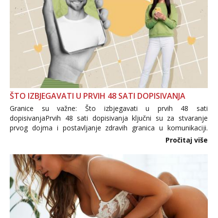
ŠTO IZBJEGAVATI U PRVIH 48 SATI DOPISIVANJA
Granice su važne: Što izbjegavati u prvih 48 sati
dopisivanjaPrvih 48 sati dopisivanja ključni su za stvaranje
prvog dojma i postavljanje zdravih granica u komunikaciji.
Važno je izbjeći prebrzo otkrivanje osobnih ili intimnih
Pročitaj više
informacija, jer nepoznata osoba još nije zaslužila to
povjerenje. Takođe...