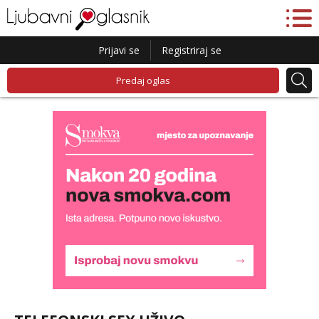
Prijavi se
Registriraj se
Predaj oglas
Liliana
Čekam tvoj poziv!