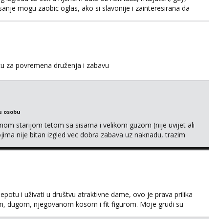
pisanje mogu zaobic oglas, ako si slavonije i zainteresirana da
i se na whatsapp porukom 098 199 1895.
icu za povremena druženja i zabavu
u osobu
m starijom tetom sa sisama i velikom guzom (nije uvijet ali
ojima nije bitan izgled vec dobra zabava uz naknadu, trazim
eksat negdje u mrak, prije seksa dobijes odmah na ruke,
je se pale na seks po mracnim parkinzima, sumarcima itd be...
jepotu i uživati u društvu atraktivne dame, ovo je prava prilika
em, dugom, njegovanom kosom i fit figurom. Moje grudi su
va top forma. Diskretno i opušteno druženje je moj stil, bez