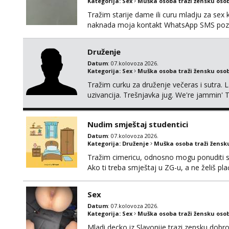
Kategorija:
Sex
Muška osoba traži žensku oso
Tražim starije dame ili curu mladju za sex
naknada moja kontakt WhatsApp SMS poziv
Druženje
Datum
: 07.kolovoza 2026.
Kategorija:
Sex
Muška osoba traži žensku oso
Tražim curku za druženje večeras i sutra. 
uzivancija. Trešnjavka jug. We're jammin' 
And I hope this jam is gonna last
Nudim smještaj studentici
Datum
: 07.kolovoza 2026.
Kategorija:
Druženje
Muška osoba traži žensk
Tražim cimericu, odnosno mogu ponuditi sm
Ako ti treba smještaj u ZG-u, a ne želiš pla
Sex
Datum
: 07.kolovoza 2026.
Kategorija:
Sex
Muška osoba traži žensku oso
Mladi decko iz Slavonije trazi zensku dobr