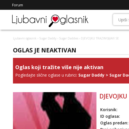
Forum
Ljubavni oglasnik
›
Sugar Daddy
›
Sugar Daddies
› DJEVOJKU TRAZIM😘JAVI SE
OGLAS JE NEAKTIVAN
Oglas koji tražite više nije aktivan
Pogledajte slične oglase u rubrici:
Sugar Daddy
>
Sugar Da
DJEVOJKU 
Korisnik:
ID oglasa:
Oglas predan: