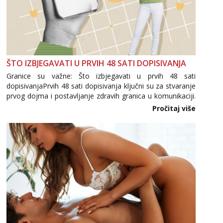
ŠTO IZBJEGAVATI U PRVIH 48 SATI DOPISIVANJA
Granice su važne: Što izbjegavati u prvih 48 sati
dopisivanjaPrvih 48 sati dopisivanja ključni su za stvaranje
prvog dojma i postavljanje zdravih granica u komunikaciji.
Važno je izbjeći prebrzo otkrivanje osobnih ili intimnih
Pročitaj više
informacija, jer nepoznata osoba još nije zaslužila to
povjerenje. Takođe...