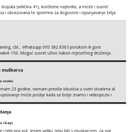
kih stopala (veličina 41), korištene najlonke, a može i susret
ijepa i obrazovana te spremna za dogovore i ispunjavanje želja.
suradnju i koji mogu adekvatno platiti ono što nudim. :)
svojim željama i ponudama.
training, cbt... Whatsupp 095 382 8363 porukom ili gore
 paket-150. Moguć susret uživo nakon mjesečnog druženja .
lijenti su mi znali reći da im netko šalje moje fotke/videa ili
s za dominaciju je isključvo ov...
g muškarca
ku osobu
,imam 23 godine, nemam previše iskustva u ovim stvarima al
opisivanje može poslije kada se bolje znamo i videopoziv i
c. Idealno ne nešto jednokratno već dogovoreno i na dulje
it ću se da budeš zadovoljan i da imaš nekog za svakodn...
danja
u (Gay)
e i tebi prvi put. Imam veliku zelju biti s muskarcem, za sve