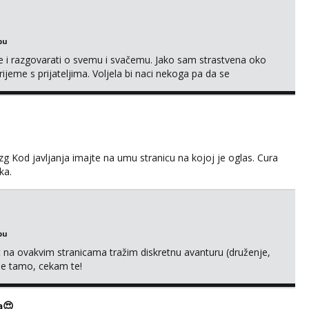
javljivanja. Što nudim: - atraktivno i ugo...
bu
se i razgovarati o svemu i svačemu. Jako sam strastvena oko
vrijeme s prijateljima. Voljela bi naci nekoga pa da se
kni na link ispod i nadji me tamo, cekam te!
g Kod javljanja imajte na umu stranicu na kojoj je oglas. Cura
ka.
bu
 na ovakvim stranicama tražim diskretnu avanturu (druženje,
 me tamo, cekam te!
a😍