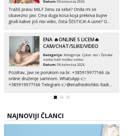
Datum:
06.kolovoza 2026.
Tražiš pravu MILF ženu za sebe? Onda mi se
obavezno javi. Crna duga kosa koja prekriva bujne
grudi kakve još nisi vidio, čista ŠESTICA! A usne? O
usnama bolje da ni ne pričam. Prave pune usne koje
će ti se urezati u pamćenje, jer vjeruj mi, takve još
ENA 🔥ONLINE S LICEM🔥
nisi vidio. Uvijek sam spremna za ONLOINE zabavu...
CAM/CHAT/SLIKE/VIDEO
Kategorija:
Kategorija:
Cyber sex
Ženska
osoba traži mušku osobu
Datum:
06.kolovoza 2026.
Pozdrav, Javi se porukom na br. +385919977166 za
online druženje samnom. WhatsApp 👉
+385919977166 Telegram 👉@enafriedrichkis Radim
videopozive s licem, solo i s partnerom, kolegicama
(Tina&Natali), razne kombinacije halteri, haljine,
štikle, samostojeće itd. Nudim svakakva videa seksa,
puš...
NAJNOVIJI ČLANCI