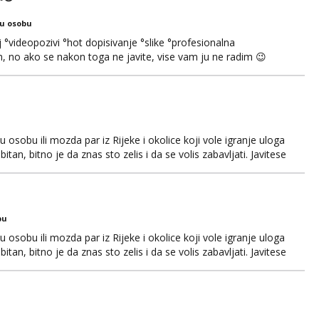
ku osobu
°videopozivi °hot dopisivanje °slike °profesionalna
 no ako se nakon toga ne javite, vise vam ju ne radim 😉
, nećeš moći bez mene 😜😇 Nemojte me pitati za uzivo, jer
čivo porukom na WhatsApp🩷
osobu ili mozda par iz Rijeke i okolice koji vole igranje uloga
itan, bitno je da znas sto zelis i da se volis zabavljati. Javitese
i, hvala
bu
osobu ili mozda par iz Rijeke i okolice koji vole igranje uloga
itan, bitno je da znas sto zelis i da se volis zabavljati. Javitese
i, hvala