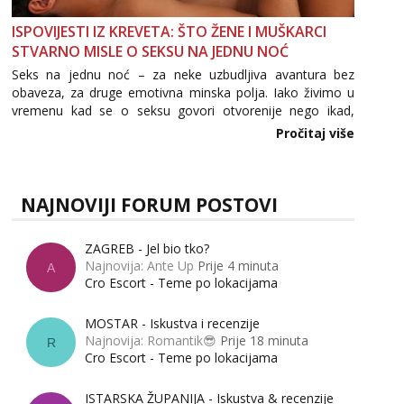
ISPOVIJESTI IZ KREVETA: ŠTO ŽENE I MUŠKARCI
STVARNO MISLE O SEKSU NA JEDNU NOĆ
Seks na jednu noć – za neke uzbudljiva avantura bez
obaveza, za druge emotivna minska polja. Iako živimo u
vremenu kad se o seksu govori otvorenije nego ikad,
tema „jedne noći strasti“ i dalje izaziva burne rasprave. Što
Pročitaj više
zapravo misle žene, a što muškarci? Jesu...
NAJNOVIJI FORUM POSTOVI
ZAGREB - Jel bio tko?
Najnovija: Ante Up
Prije 4 minuta
A
Cro Escort - Teme po lokacijama
MOSTAR - Iskustva i recenzije
Najnovija: Romantik😎
Prije 18 minuta
R
Cro Escort - Teme po lokacijama
ISTARSKA ŽUPANIJA - Iskustva & recenzije