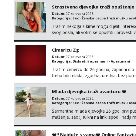
dugačkih dopisivanja, putovanja ili javnih po
Strastvena djevojka traži opuštanje
Datum
: 07.kolovoza 2026.
Kategorija:
Sex
Ženska osoba traži mušku oso
Tražim nekoga s kime mogu dijeliti intere
svog posla, ali volim se opustiti i provesti 
nemoram samo s prijateljima opustati ;) Kli
Cimericu Zg
Datum
: 07.kolovoza 2026.
Kategorija:
Diskretni aparmani
Apartmani
Tražim cimercu do 26 godina, zapadni dio z
treba biti mlada, zgodna, uredna, bez poro
Mlada djevojka traži avanturu ❤️
Datum
: 07.kolovoza 2026.
Kategorija:
Sex
Ženska osoba traži mušku oso
Šarmantna mlada djevojka 26 god. prvi put
maženje, sex :) Klikni na link ispod i nadji
❤️‼️ Najduže s vama❤️ Online fantazij