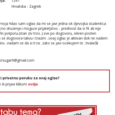
nja:
1297
Hrvatska - Zagreb
oja ‼️dao sam oglas da mi se javi jedna ok djevojka studentica
o druzenje.i moguce prijateljstvo .. prednost da si fit ali nije
in potporu.(stan ziv tros..).sve po dogovoru, iskren posten
im se dogovora takvu i trazim ..ovaj oglas je aktivan dok ne nadem
inu ..nadam se da si ti ta ..zato se javi ocekujem te ..hvala😘
orsugar9@gmail.com
ti privatnu poruku za ovaj oglas?
e ili prijavi klikom
ovdje