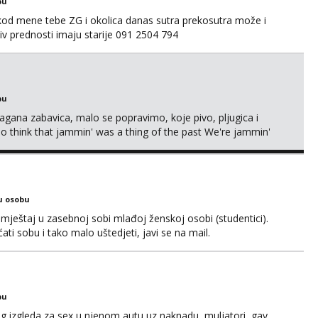
bu
 kod mene tebe ZG i okolica danas sutra prekosutra može i
 prednosti imaju starije 091 2504 794
bu
Lagana zabavica, malo se popravimo, koje pivo, pljugica i
To think that jammin' was a thing of the past We're jammin'
u osobu
ještaj u zasebnoj sobi mlađoj ženskoj osobi (studentici).
ćati sobu i tako malo uštedjeti, javi se na mail.
bu
og izgleda za sex u njenom autu uz naknadu, muljatori, gay,