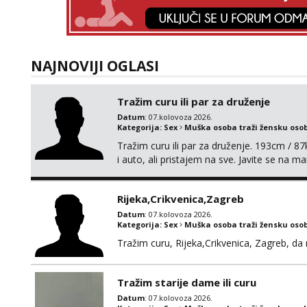
NAJNOVIJI OGLASI
Tražim curu ili par za druženje
Datum
: 07.kolovoza 2026.
Kategorija:
Sex
Muška osoba traži žensku oso
Tražim curu ili par za druženje. 193cm / 
i auto, ali pristajem na sve. Javite se na 
spola. mauli772@proton.me
Rijeka,Crikvenica,Zagreb
Datum
: 07.kolovoza 2026.
Kategorija:
Sex
Muška osoba traži žensku oso
Tražim curu, Rijeka,Crikvenica, Zagreb, d
Tražim starije dame ili curu
Datum
: 07.kolovoza 2026.