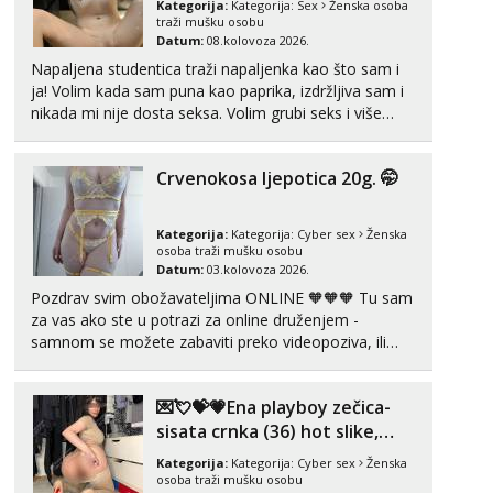
Biljana
Kategorija:
Kategorija:
Sex
Ženska osoba
Razgovaram :)
traži mušku osobu
Datum:
08.kolovoza 2026.
Tel:
064/677-677
- Kod: #132
Napaljena studentica traži napaljenka kao što sam i
tel:0,93€ - mob:1,12€ min
ja! Volim kada sam puna kao paprika, izdržljiva sam i
Obavijesti me kada se oslobodi
nikada mi nije dosta seksa. Volim grubi seks i više
puta dnevno bilo kad i bilo gdje zato se javi što prije
Ivančica
Čekam tvoj poziv!
da me isprobaš Klikni na link ispod i nadji me tamo,
Crvenokosa ljepotica 20g. 🤭
cekam te!
Tel:
064/677-677
- Kod: #108
tel:0,93€ - mob:1,12€ min
Kategorija:
Kategorija:
Cyber sex
Ženska
Zara
osoba traži mušku osobu
Razgovaram :)
Datum:
03.kolovoza 2026.
Pozdrav svim obožavateljima ONLINE 🧡🧡🧡 Tu sam
Tel:
064/677-677
- Kod: #123
za vas ako ste u potrazi za online druženjem -
tel:0,93€ - mob:1,12€ min
samnom se možete zabaviti preko videopoziva, ili
Obavijesti me kada se oslobodi
ako vam nisam dovoljna radim i u paru i trojci s
Anđela
kolegicama, svaka je drugačija 😉 Radim i vruća
Čekam tvoj poziv!
💌💘💝💗Ena playboy zečica-
tipkanja uz slike i hot line pozive. Za vas sam
pripremila ...
sisata crnka (36) hot slike,
Tel:
064/677-677
- Kod: #142
videa i c2c💗
tel:0,93€ - mob:1,12€ min
Kategorija:
Kategorija:
Cyber sex
Ženska
osoba traži mušku osobu