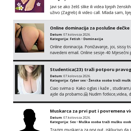
Javi se ako želiš slike ili videa lijepih žens
uživo (Zagreb) ili video call. Mlada sam, l
Molim samo ozbiljni, spremni na dugoročnu 
Također me zanima i findom Javite se sa 
Online dominacija za poslušne dečke
Datum
: 07.kolovoza 2026.
Kategorija:
Fetish
Dominacija
Online doninacija. Ponižavanje, joi, sissy 
navedeni email. Online sesije-40 Mjesečni
Čekam te poslušni psiću. --Pažnja!⁉️ Mnogi k
ima slične oglase s mojim slikama. Moj ogla
Studentica(23) traži potporu pravo
Datum
: 07.kolovoza 2026.
Kategorija:
Cyber sex
Ženska osoba traži muš
Ciao svima☺️ Kako oglas i kaže , studiram
ajde da probamo.🤗 Nudim fotkice,videa, d
tome slično u zamjenu za mjesečni đepara
vrijeme. Malo jesam sramežljiva ali potrud
Muskarca za prvi put i povremena vi
Datum
: 07.kolovoza 2026.
Kategorija:
Sex
Muška osoba traži mušku osob
Trazim muskarca za prvi put, iskljucivo da j