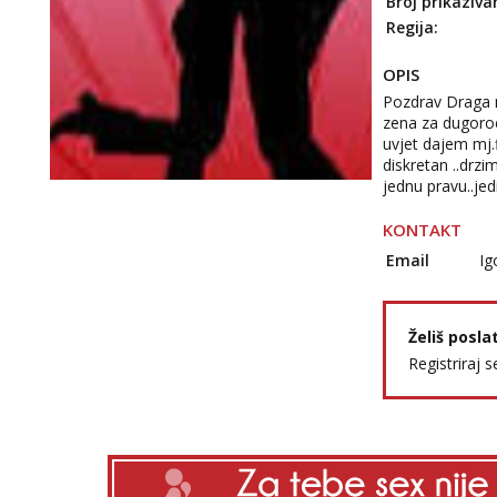
Broj prikaziva
Regija:
OPIS
Pozdrav Draga m
zena za dugorocn
uvjet dajem mj.f
diskretan ..drz
jednu pravu..jed
KONTAKT
Email
Ig
Želiš posla
Registriraj s