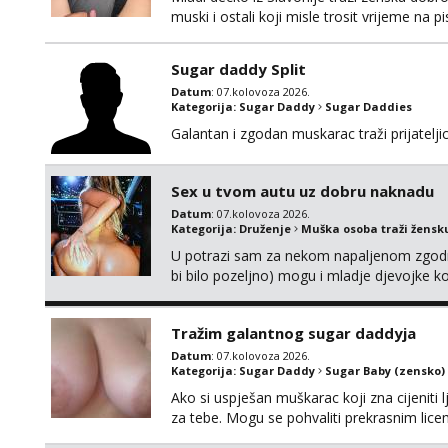
muski i ostali koji misle trosit vrijeme na 
te punim negdje u mraku u tvom autu jav
Sugar daddy Split
Datum
: 07.kolovoza 2026.
Kategorija:
Sugar Daddy
Sugar Daddies
Galantan i zgodan muskarac traži prijatelj
Sex u tvom autu uz dobru naknadu
Datum
: 07.kolovoza 2026.
Kategorija:
Druženje
Muška osoba traži žensk
U potrazi sam za nekom napaljenom zgodno
bi bilo pozeljno) mogu i mladje djevojke k
neku koja bi dosla po mene da se odemo s
molim samo ozbiljne da se javljaju one ko
Tražim galantnog sugar daddyja
Datum
: 07.kolovoza 2026.
Kategorija:
Sugar Daddy
Sugar Baby (zensko)
Ako si uspješan muškarac koji zna cijeniti l
za tebe. Mogu se pohvaliti prekrasnim lic
broj 4,a guza je, bez lažne skromnosti, pra