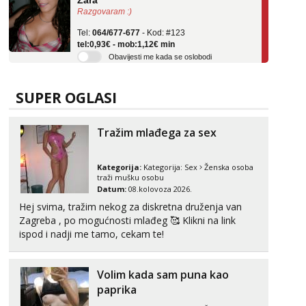
Tel:
064/677-677
- Kod: #123
tel:0,93€ - mob:1,12€ min
Obavijesti me kada se oslobodi
Anđela
Čekam tvoj poziv!
SUPER OGLASI
Tel:
064/677-677
- Kod: #142
tel:0,93€ - mob:1,12€ min
Tražim mlađega za sex
Lucija
Razgovaram :)
Kategorija:
Kategorija:
Sex
Ženska osoba
Tel:
064/677-677
- Kod: #136
traži mušku osobu
tel:0,93€ - mob:1,12€ min
Datum:
08.kolovoza 2026.
Obavijesti me kada se oslobodi
Hej svima, tražim nekog za diskretna druženja van
Zagreba , po mogućnosti mlađeg 🥰 Klikni na link
Liliana
ispod i nadji me tamo, cekam te!
Razgovaram :)
Tel:
064/677-677
- Kod: #69
tel:0,93€ - mob:1,12€ min
Volim kada sam puna kao
Obavijesti me kada se oslobodi
paprika