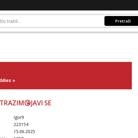
Pretraži
ddies
»
TRAZIM😘JAVI SE
Igor9
223154
15.06.2025