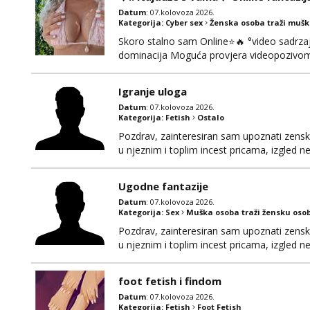
Datum
: 07.kolovoza 2026.
Kategorija:
Cyber sex
Ženska osoba traži muš
Skoro stalno sam Online⭐🔥 °video sadrzaj 
dominacija Moguća provjera videopozivom,
100% prava i diskretna. Probaj me jednom
to ne radim. 0998785600 javljanje isklju
Igranje uloga
Datum
: 07.kolovoza 2026.
Kategorija:
Fetish
Ostalo
Pozdrav, zainteresiran sam upoznati zensku 
u njeznim i toplim incest pricama, izgled neb
na mail, viber, wapp ili zovite. Samo ozbiljn
Ugodne fantazije
Datum
: 07.kolovoza 2026.
Kategorija:
Sex
Muška osoba traži žensku oso
Pozdrav, zainteresiran sam upoznati zensku 
u njeznim i toplim incest pricama, izgled neb
na mail, viber, wapp ili zovite. Samo ozbiljn
foot fetish i findom
Datum
: 07.kolovoza 2026.
Kategorija:
Fetish
Foot Fetish