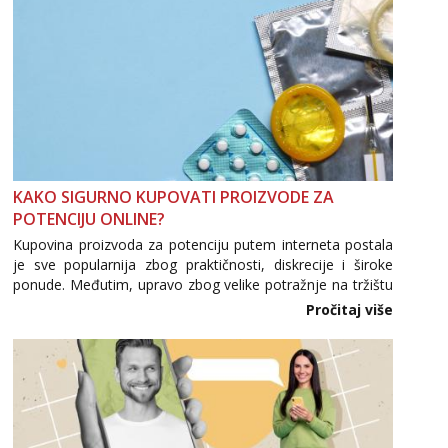
KAKO SIGURNO KUPOVATI PROIZVODE ZA
POTENCIJU ONLINE?
Kupovina proizvoda za potenciju putem interneta postala
je sve popularnija zbog praktičnosti, diskrecije i široke
ponude. Međutim, upravo zbog velike potražnje na tržištu
se pojavljuju i brojni krivotvoreni proizvodi, nepouzdane
Pročitaj više
internetske trgovine te proizvodi nepoznatog podrijetla. ...