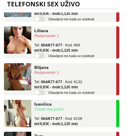
TELEFONSKI SEX UŽIVO
Tel:
064/677-677
- Kod: #136
tel:0,93€ - mob:1,12€ min
Obavijesti me kada se oslobodi
Liliana
Razgovaram :)
Tel:
064/677-677
- Kod: #69
tel:0,93€ - mob:1,12€ min
Obavijesti me kada se oslobodi
Biljana
Razgovaram :)
Tel:
064/677-677
- Kod: #132
tel:0,93€ - mob:1,12€ min
Obavijesti me kada se oslobodi
Ivančica
Čekam tvoj poziv!
Tel:
064/677-677
- Kod: #108
tel:0,93€ - mob:1,12€ min
Zara
Razgovaram :)