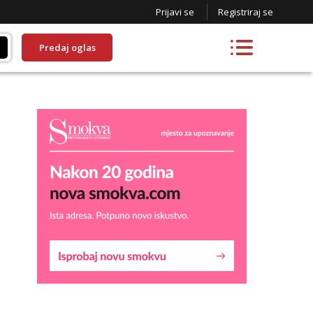
Prijavi se
Registriraj se
Predaj oglas
Lucija
Razgovaram :)