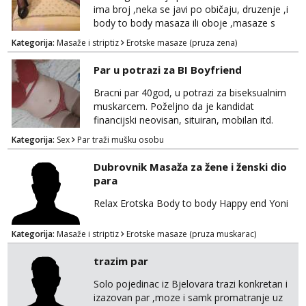
Diskretnost mi je jako bitna...
ima broj ,neka se javi po običaju, druzenje ,i
body to body masaza ili oboje ,masaze s
happy endom, ili samo body to body, sa
Kategorija:
Masaže i striptiz
Erotske masaze (pruza zena)
happy endom..ostali..imate moj mail za info
maserkasplit96@gmail.com ili pošaljite upit na
Par u potrazi za BI Boyfriend
WhatsApp 0958296578 (neki od vas salju
poruke u 2 ujutro ili kasnije🤦🏼‍♀️ali nećete
Bracni par 40god, u potrazi za biseksualnim
dobiti odgovor u to vrime vec 9 do 21) odno...
muskarcem. Poželjno da je kandidat
financijski neovisan, situiran, mobilan itd.
Pozeljna slika pri javljanju i kratak opis
Kategorija:
Sex
Par traži mušku osobu
Dubrovnik Masaža za žene i ženski dio
para
Relax Erotska Body to body Happy end Yoni
Kategorija:
Masaže i striptiz
Erotske masaze (pruza muskarac)
trazim par
Solo pojedinac iz Bjelovara trazi konkretan i
izazovan par ,moze i samk promatranje uz