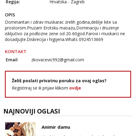
Regija:
Hrvatska - Zagreb
OPIS
Dominantan i zdrav muskarac zrelih godina,deblje kite sa
prostorom.Pruzam Erotsku masazu,Dominaciju i druzenje
isključivo za podlozne zene od 20-60god.Parovi i muskarci ne
dosadjujte.Diskrecija i higijena.Whats 0924513669
KONTAKT
Email
zkovacevic992@gmail.com
Želiš poslati privatnu poruku za ovaj oglas?
Registriraj se ili prijavi klikom
ovdje
NAJNOVIJI OGLASI
Animir damu