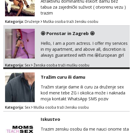
Atraktivnu dominantnu eskort damu bez
tabua za zajednički suživot ( otvorenu vezu )
trazim
Kategorija:
Druženje
Muška osoba traži žensku osobu
🤩 Pornstar in Zagreb 🤩
Hello, I am a porn actress. I offer my services
in my apartment, and above all, discretion is
always guaranteed with me.🤩European girl
with experience I do classic
Kategorija:
Sex
Ženska osoba traži mušku osobu
sex,domination,and oral with condom cause
i need to stay healthy because acting and
Tražim curu ili damu
also my own health 😘 i dont do anal or
kissing
Tražim starije dame ili curu za druženje sex
kod mene tebe ZG i okolica može i naknada
moja kontakt WhatsApp SMS poziv
Kategorija:
Sex
Muška osoba traži žensku osobu
Iskustvo
Trazim zensku osobu da me nauci onome sta