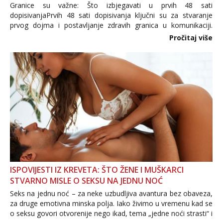
Granice su važne: Što izbjegavati u prvih 48 sati
dopisivanjaPrvih 48 sati dopisivanja ključni su za stvaranje
prvog dojma i postavljanje zdravih granica u komunikaciji.
Važno je izbjeći prebrzo otkrivanje osobnih ili intimnih
Pročitaj više
informacija, jer nepoznata osoba još nije zaslužila to
povjerenje. Takođe...
ISPOVIJESTI IZ KREVETA: ŠTO ŽENE I MUŠKARCI
STVARNO MISLE O SEKSU NA JEDNU NOĆ
Seks na jednu noć – za neke uzbudljiva avantura bez obaveza,
za druge emotivna minska polja. Iako živimo u vremenu kad se
o seksu govori otvorenije nego ikad, tema „jedne noći strasti“ i