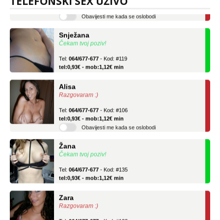
TELEFONSKI SEX UŽIVO
Obavijesti me kada se oslobodi
Snježana
Čekam tvoj poziv!
Tel:
064/677-677
- Kod: #119
tel:0,93€ - mob:1,12€ min
Alisa
Razgovaram :)
Tel:
064/677-677
- Kod: #106
tel:0,93€ - mob:1,12€ min
Obavijesti me kada se oslobodi
Žana
Čekam tvoj poziv!
Tel:
064/677-677
- Kod: #135
tel:0,93€ - mob:1,12€ min
Zara
Razgovaram :)
Tel:
064/677-677
- Kod: #123