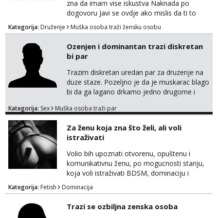
zna da imam vise iskustva Naknada po
dogovoru Javi se ovdje ako mislis da ti to
mozes
Kategorija:
Druženje
Muška osoba traži žensku osobu
Ozenjen i dominantan trazi diskretan
bi par
Trazim diskretan uredan par za druzenje na
duze staze. Pozeljno je da je muskarac blago
bi da ga lagano drkamo jedno drugome i
otvoren sam da vas oboje izjebem. Imam
Kategorija:
Sex
Muška osoba traži par
iskustva sa cuckold i volio bih upoznati bracni
par u HR koji bi zelio probati ili masta o tako
Za ženu koja zna što želi, ali voli
necemu. Ja sam nepusac, cist, uredan i
istraživati
diskretan. 195 100 44 godine Strogo okolica
Rijeke lp
Volio bih upoznati otvorenu, opuštenu i
komunikativnu ženu, po mogucnosti stariju,
koja voli istraživati BDSM, dominaciju i
submisiju, roleplay, fetishe i razne oblike
Kategorija:
Fetish
Dominacija
kreativne erotike, kao i sex opcenito.
Obožavam starije, zrele i samopouzdane
Trazi se ozbiljna zenska osoba
zene. Iskustvo, godine, izgled nisu presudni,