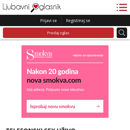
Prijavi se
Registriraj se
Predaj oglas
Liliana
Razgovaram :)
Tel:
064/677-677
- Kod: #69
tel:0,93€ - mob:1,12€ min