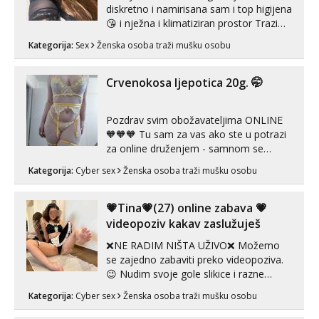
diskretno i namirisana sam i top higijena
😘 i nježna i klimatiziran prostor Trazim
sex za nagradu Radim klasican sex
Kategorija:
Sex
Ženska osoba traži mušku osobu
Pusenje i gutanje sperme Erotsko rublje
imam uvijek Lizati me mozes i ljubiti po
tijelu Iskljucivo neradim analni !!! I
Crvenokosa ljepotica 20g. 🤭
neljubim se Wha...
Pozdrav svim obožavateljima ONLINE
🧡🧡🧡 Tu sam za vas ako ste u potrazi
za online druženjem - samnom se
možete zabaviti preko videopoziva, ili
Kategorija:
Cyber sex
Ženska osoba traži mušku osobu
ako vam nisam dovoljna radim i u paru i
trojci s kolegicama, svaka je drugačija
😉 Radim i vruća tipkanja uz slike i hot
💗Tina💗(27) online zabava 💗
line pozive. Za vas sam pripremila ...
videopoziv kakav zaslužuješ
❌NE RADIM NIŠTA UŽIVO❌ Možemo
se zajedno zabaviti preko videopoziva.
😉 Nudim svoje gole slikice i razne
videouradke. 🤩 Za online zabavu pošalji
Kategorija:
Cyber sex
Ženska osoba traži mušku osobu
poruku na Whatsapp, Telegram ili Viber.
😎 +385 91 912 3322 Za provjeru moje