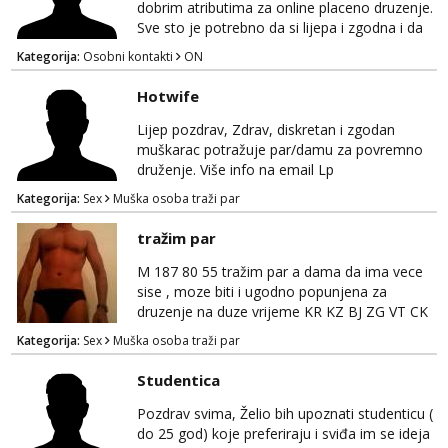
posjeduje ili poznaje neku neka se javi t...
dobrim atributima za online placeno druzenje.
Sve sto je potrebno da si lijepa i zgodna i da
imas dobre atribute. Diskrecija zajamčena i
Kategorija:
Osobni kontakti
ON
naravno nagrada za tebe. Javiti se mozete na
gmail nepoznatn45@gmail.com ili na telegram
Hotwife
@nepoznatnetko. Ili ako ima koji decko da bi
razmijenio slike ili videa djevojkama koje
Lijep pozdrav, Zdrav, diskretan i zgodan
posjeduje ili poznaje neku neka se javi t...
muškarac potražuje par/damu za povremno
druženje. Više info na email Lp
Kategorija:
Sex
Muška osoba traži par
tražim par
M 187 80 55 tražim par a dama da ima vece
sise , moze biti i ugodno popunjena za
druzenje na duze vrijeme KR KZ BJ ZG VT CK
KC
Kategorija:
Sex
Muška osoba traži par
Studentica
Pozdrav svima, Želio bih upoznati studenticu (
do 25 god) koje preferiraju i sviđa im se ideja