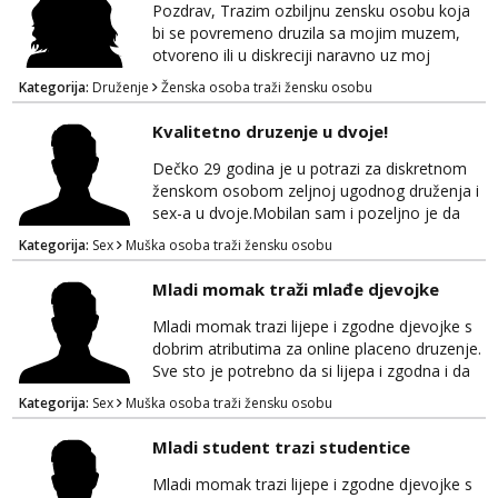
kao niti cinjenica ako trazite nesto izvan braka
Pozdrav, Trazim ozbiljnu zensku osobu koja
koji je upao u monotoniju svakodnevnice.
bi se povremeno druzila sa mojim muzem,
Ono što mi je važ...
otvoreno ili u diskreciji naravno uz moj
blagoslov i moje znanje. Trazi se prijateljica
Kategorija:
Druženje
Ženska osoba traži žensku osobu
koja bi njega zadovoljila ponekad ako se
stvari poklope i ja bi bila prisutna. Ocekujem
Kvalitetno druzenje u dvoje!
te. Hvala
Dečko 29 godina je u potrazi za diskretnom
ženskom osobom zeljnoj ugodnog druženja i
sex-a u dvoje.Mobilan sam i pozeljno je da
bude iz Bjelovarske zupanije ili okolice! Ako se
Kategorija:
Sex
Muška osoba traži žensku osobu
pronalazis u oglasu javi se za brz i diskretan
dogovor na whapp/viber/sms! 099 746 2081
Mladi momak traži mlađe djevojke
Mladi momak trazi lijepe i zgodne djevojke s
dobrim atributima za online placeno druzenje.
Sve sto je potrebno da si lijepa i zgodna i da
imas dobre atribute. Diskrecija zajamčena i
Kategorija:
Sex
Muška osoba traži žensku osobu
naravno nagrada za tebe. Javiti se mozete na
gmail nepoznatn45@gmail.com ili na telegram
Mladi student trazi studentice
@nepoznatnetko. Ili ako ima koji decko da bi
razmijenio slike ili videa djevojkama koje
Mladi momak trazi lijepe i zgodne djevojke s