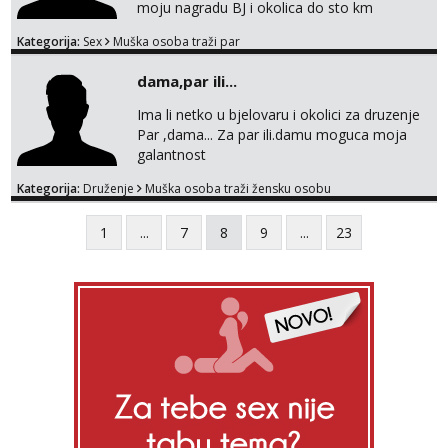
moju nagradu BJ i okolica do sto km
Kategorija:
Sex
Muška osoba traži par
dama,par ili...
Ima li netko u bjelovaru i okolici za druzenje
Par ,dama... Za par ili.damu moguca moja
galantnost
Kategorija:
Druženje
Muška osoba traži žensku osobu
1
...
7
8
9
...
23