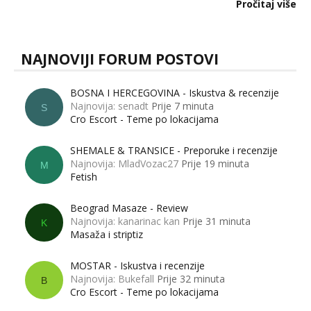
dalje izaziva burne rasprave. Što zapravo misle žene, a što
Pročitaj više
muškarci? Jesu...
NAJNOVIJI FORUM POSTOVI
BOSNA I HERCEGOVINA - Iskustva & recenzije
Najnovija: senadt
Prije 7 minuta
S
Cro Escort - Teme po lokacijama
SHEMALE & TRANSICE - Preporuke i recenzije
Najnovija: MladVozac27
Prije 19 minuta
M
Fetish
Beograd Masaze - Review
Najnovija: kanarinac kan
Prije 31 minuta
K
Masaža i striptiz
MOSTAR - Iskustva i recenzije
Najnovija: Bukefall
Prije 32 minuta
B
Cro Escort - Teme po lokacijama