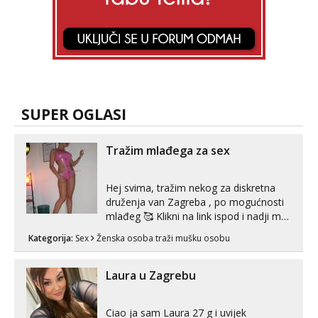
SUPER OGLASI
Tražim mlađega za sex
Hej svima, tražim nekog za diskretna
druženja van Zagreba , po mogućnosti
mlađeg 🥰 Klikni na link ispod i nadji me
tamo, cekam te!
Kategorija:
Sex
Ženska osoba traži mušku osobu
Laura u Zagrebu
Ciao ja sam Laura 27 g i uvijek