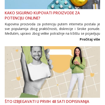
KAKO SIGURNO KUPOVATI PROIZVODE ZA
POTENCIJU ONLINE?
Kupovina proizvoda za potenciju putem interneta postala je
sve popularnija zbog praktičnosti, diskrecije i široke ponude.
Međutim, upravo zbog velike potražnje na tržištu se pojavljuju
i brojni krivotvoreni proizvodi, nepouzdane internetske
Pročitaj više
trgovine te proizvodi nepoznatog podrijetla. ...
ŠTO IZBJEGAVATI U PRVIH 48 SATI DOPISIVANJA