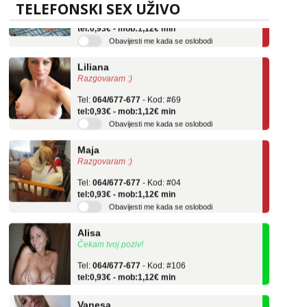
Tel:
064/677-677
- Kod: #136
TELEFONSKI SEX UŽIVO
tel:0,93€ - mob:1,12€ min
Obavijesti me kada se oslobodi
Liliana
Razgovaram :)
Tel:
064/677-677
- Kod: #69
tel:0,93€ - mob:1,12€ min
Obavijesti me kada se oslobodi
Maja
Razgovaram :)
Tel:
064/677-677
- Kod: #04
tel:0,93€ - mob:1,12€ min
Obavijesti me kada se oslobodi
Alisa
Čekam tvoj poziv!
Tel:
064/677-677
- Kod: #106
tel:0,93€ - mob:1,12€ min
Vanesa
Čekam tvoj poziv!