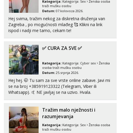
Kategorija:
Kategorija:
Sex
Ženska osoba
Tel:
064/677-677
- Kod: #69
traži mušku osobu
tel:0,93€ - mob:1,12€ min
Datum:
07.kolovoza 2026.
Obavijesti me kada se oslobodi
Hej svima, tražim nekog za diskretna druženja van
Zagreba , po mogućnosti mlađeg 🥰 Klikni na link
Maja
ispod i nadji me tamo, cekam te!
Razgovaram :)
Tel:
064/677-677
- Kod: #04
tel:0,93€ - mob:1,12€ min
✅ CURA ZA SVE ✅
Obavijesti me kada se oslobodi
Alisa
Kategorija:
Kategorija:
Cyber sex
Ženska
Čekam tvoj poziv!
osoba traži mušku osobu
Datum:
25.srpnja 2026.
Tel:
064/677-677
- Kod: #106
Hej hej. 🤭 Tu sam za sve vrste online zabave. Javi mi
tel:0,93€ - mob:1,12€ min
se na broj +385919123322 (Telegram, Viber ili
Whatsapp). 🤙 NE javljaj se na uzivo. Hvala.
Vanesa
Čekam tvoj poziv!
Tel:
064/677-677
- Kod: #74
Tražim malo nježnosti i
tel:0,93€ - mob:1,12€ min
razumjevanja
Zara
Kategorija:
Kategorija:
Sex
Ženska osoba
Čekam tvoj poziv!
traži mušku osobu