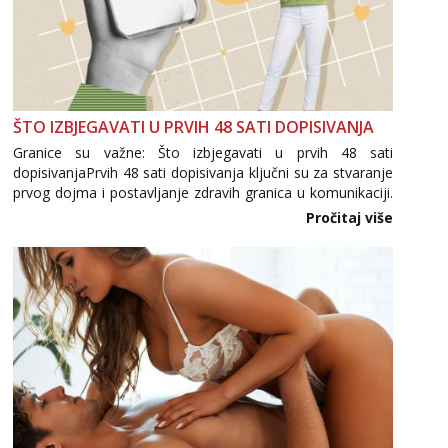
ŠTO IZBJEGAVATI U PRVIH 48 SATI DOPISIVANJA
Granice su važne: Što izbjegavati u prvih 48 sati
dopisivanjaPrvih 48 sati dopisivanja ključni su za stvaranje
prvog dojma i postavljanje zdravih granica u komunikaciji.
Važno je izbjeći prebrzo otkrivanje osobnih ili intimnih
Pročitaj više
informacija, jer nepoznata osoba još nije zaslužila to
povjerenje. Takođe...