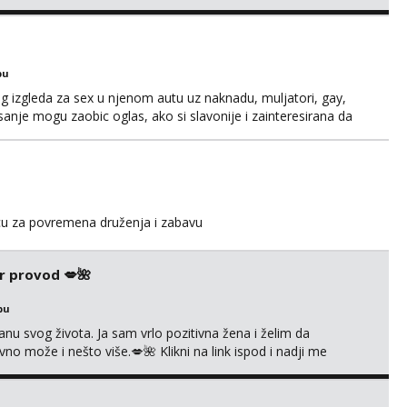
 me tamo, cekam te!
bu
og izgleda za sex u njenom autu uz naknadu, muljatori, gay,
pisanje mogu zaobic oglas, ako si slavonije i zainteresirana da
i se na whatsapp porukom 098 199 1895.
icu za povremena druženja i zabavu
r provod 💋🌺
bu
nu svog života. Ja sam vrlo pozitivna žena i želim da
 može i nešto više.💋🌺 Klikni na link ispod i nadji me