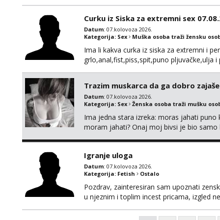
100% prava i diskretna. Probaj me jednom
to ne radim. 0998785600 javljanje isklju
Curku iz Siska za extremni sex 07.08
Datum
: 07.kolovoza 2026.
Kategorija:
Sex
Muška osoba traži žensku oso
Ima li kakva curka iz siska za extremni i 
grlo,anal,fist,piss,spit,puno pljuvačke,ulja
perverzno,bez tabua,najlonke crne i visoke
druženje večeras,noć kod mene,javljanje i
Trazim muskarca da ga dobro zajaš
Datum
: 07.kolovoza 2026.
Kategorija:
Sex
Ženska osoba traži mušku oso
Ima jedna stara izreka: moras jahati puno ko
moram jahati? Onaj moj bivsi je bio samo ko
Igranje uloga
Datum
: 07.kolovoza 2026.
Kategorija:
Fetish
Ostalo
Pozdrav, zainteresiran sam upoznati zensku 
u njeznim i toplim incest pricama, izgled neb
na mail, viber, wapp ili zovite. Samo ozbiljn