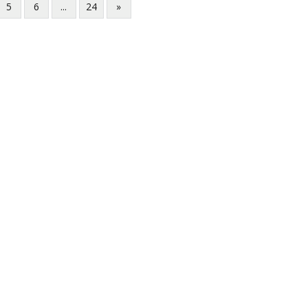
5
6
...
24
»