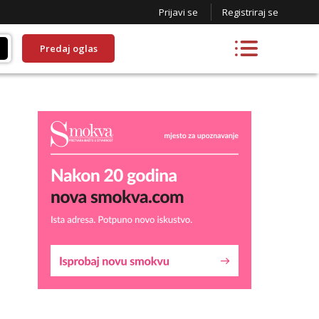
Prijavi se
Registriraj se
Predaj oglas
Lucija
Razgovaram :)