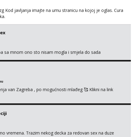
g Kod javljanja imajte na umu stranicu na kojoj je oglas. Cura
ka.
sex
oba sa mnom ono sto nisam mogla i smjela do sada
bu
enja van Zagreba , po mogućnosti mlađeg 🥰 Klikni na link
iji
uno vremena. Trazim nekog decka za redovan sex na duze