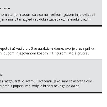
u osobu
m starijom tetom sa sisama i velikom guzom (nije uvijet ali
ojima nije bitan izgled vec dobra zabava uz naknadu, trazim
eksat negdje u mrak, prije seksa dobijes odmah na ruke,
je se pale na seks po mracnim parkinzima, sumarcima itd be...
jepotu i uživati u društvu atraktivne dame, ovo je prava prilika
em, dugom, njegovanom kosom i fit figurom. Moje grudi su
va top forma. Diskretno i opušteno druženje je moj stil, bez
javljivanja. Što nudim: - atraktivno i ugo...
bu
se i razgovarati o svemu i svačemu. Jako sam strastvena oko
vrijeme s prijateljima. Voljela bi naci nekoga pa da se
kni na link ispod i nadji me tamo, cekam te!