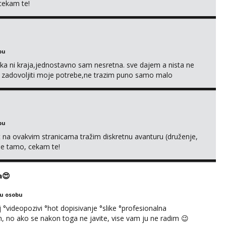
 cekam te!
bu
a ni kraja,jednostavno sam nesretna. sve dajem a nista ne
e zadovoljiti moje potrebe,ne trazim puno samo malo
s i njezne poljupce po tijelu koji me jako pale,obozavam kad
ni na link ispod i nadji me tamo, cekam te!
bu
 na ovakvim stranicama tražim diskretnu avanturu (druženje,
 me tamo, cekam te!
a😍
ku osobu
°videopozivi °hot dopisivanje °slike °profesionalna
 no ako se nakon toga ne javite, vise vam ju ne radim 😉