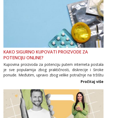
KAKO SIGURNO KUPOVATI PROIZVODE ZA
POTENCIJU ONLINE?
Kupovina proizvoda za potenciju putem interneta postala
je sve popularnija zbog praktičnosti, diskrecije i široke
ponude. Međutim, upravo zbog velike potražnje na tržištu
se pojavljuju i brojni krivotvoreni proizvodi, nepouzdane
Pročitaj više
internetske trgovine te proizvodi nepoznatog podrijetla. ...