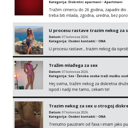
Kategorija:
Diskretni aparmani
Apartmani
Tražim cimercu do 26 godina, zapadni dio z
treba biti mlada, zgodna, uredna, bez poro
U procesu rastave trazim nekog za 
Datum
: 07.kolovoza 2026.
Kategorija:
Osobni kontakti
ONA
U procesu rastave , trazim nekog da ispr
Tražim mlađega za sex
Datum
: 07.kolovoza 2026.
Kategorija:
Sex
Ženska osoba traži mušku oso
Hej svima, tražim nekog za diskretna druž
ispod i nadji me tamo, cekam te!
Trazim nekog za sex u strogoj diskrec
Datum
: 07.kolovoza 2026.
Kategorija:
Osobni kontakti
ONA
Trenutno pauziram od faxa i imam jako p