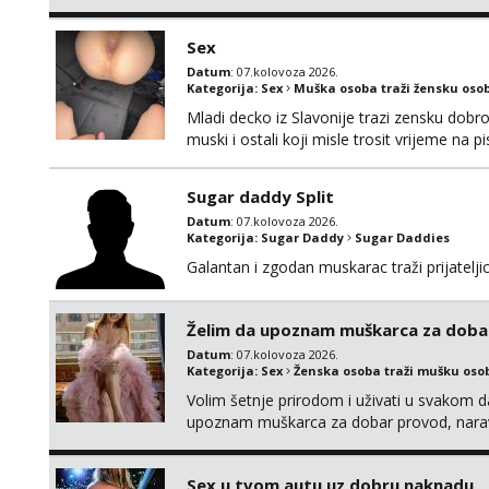
da me isprobaš Klikni na link ispod i nadji
Sex
Datum
: 07.kolovoza 2026.
Kategorija:
Sex
Muška osoba traži žensku oso
Mladi decko iz Slavonije trazi zensku dobr
muski i ostali koji misle trosit vrijeme na 
te punim negdje u mraku u tvom autu jav
Sugar daddy Split
Datum
: 07.kolovoza 2026.
Kategorija:
Sugar Daddy
Sugar Daddies
Galantan i zgodan muskarac traži prijatelj
Želim da upoznam muškarca za doba
Datum
: 07.kolovoza 2026.
Kategorija:
Sex
Ženska osoba traži mušku oso
Volim šetnje prirodom i uživati u svakom da
upoznam muškarca za dobar provod, naravno
tamo, cekam te!
Sex u tvom autu uz dobru naknadu