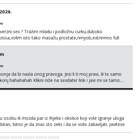
, nećeš moći bez mene 😜😇 Nemojte me pitati za uzivo, jer
čivo porukom na WhatsApp🩷
.2026.
bu
perverzni sex ? Tražim mladu i podložnu curku,duboko
 i pissa,volim isto tako masažu prostate,rimyob,extremno full
 sexy štikle obavezno imati na sebi,za početak s.t.o nudim za
sključivo pozivom
em
bu
nja da bi nasla onog pravoga. Jesi li ti moj pravi, ili te samo
nj hahahahah Klikni niže na sexdater link i javi mi se tamo....
osobu ili mozda par iz Rijeke i okolice koji vole igranje uloga
itan, bitno je da znas sto zelis i da se volis zabavljati. Javitese
i, hvala