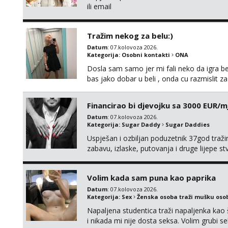
ili email
Tražim nekog za belu:)
Datum
: 07.kolovoza 2026.
Kategorija:
Osobni kontakti
ONA
Dosla sam samo jer mi fali neko da igra be
bas jako dobar u beli , onda cu razmislit za
Financirao bi djevojku sa 3000 EUR/m
Datum
: 07.kolovoza 2026.
Kategorija:
Sugar Daddy
Sugar Daddies
Uspješan i ozbiljan poduzetnik 37god traž
zabavu, izlaske, putovanja i druge lijepe s
zgodna i atraktivna javi se na moj email:
Volim kada sam puna kao paprika
Datum
: 07.kolovoza 2026.
Kategorija:
Sex
Ženska osoba traži mušku oso
Napaljena studentica traži napaljenka kao 
i nikada mi nije dosta seksa. Volim grubi sek