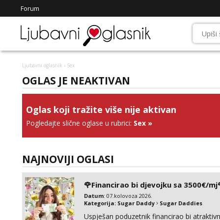
Forum
Ljubavni oglasnik
› Sex
OGLAS JE NEAKTIVAN
Oglas koji tražite više nije aktivan
Pogledajte slične oglase u rubrici:
Sex
»
NAJNOVIJI OGLASI
🌹Financirao bi djevojku sa 3500€/mj
Datum
: 07.kolovoza 2026.
Kategorija:
Sugar Daddy
Sugar Daddies
Uspješan poduzetnik financirao bi atrakt