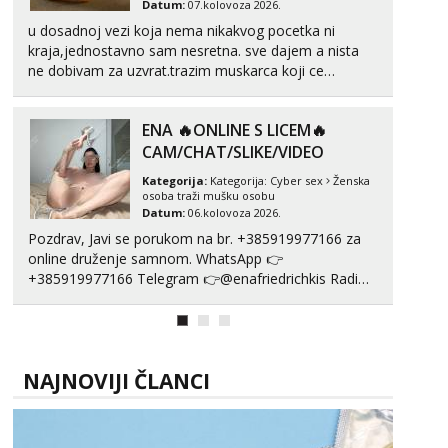
Datum:
07.kolovoza 2026.
Tel:
064/677-677
- Kod: #123
u dosadnoj vezi koja nema nikakvog pocetka ni
tel:0,93€ - mob:1,12€ min
kraja,jednostavno sam nesretna. sve dajem a nista
ne dobivam za uzvrat.trazim muskarca koji ce
Anđela
zadovoljiti moje potrebe,ne trazim puno samo malo
Čekam tvoj poziv!
njeznosti i razumjevanja. volim njezan seks i njezne
Tel:
064/677-677
- Kod: #142
ENA 🔥ONLINE S LICEM🔥
poljupce po tijelu koji me jako pale,obozavam kad
tel:0,93€ - mob:1,12€ min
muskar...
CAM/CHAT/SLIKE/VIDEO
Kategorija:
Kategorija:
Cyber sex
Ženska
osoba traži mušku osobu
Datum:
06.kolovoza 2026.
Pozdrav, Javi se porukom na br. +385919977166 za
online druženje samnom. WhatsApp 👉
+385919977166 Telegram 👉@enafriedrichkis Radim
videopozive s licem, solo i s partnerom, kolegicama
(Tina&Natali), razne kombinacije halteri, haljine,
štikle, samostojeće itd. Nudim svakakva videa seksa,
puš...
NAJNOVIJI ČLANCI