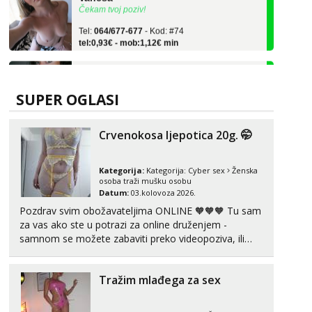
Tel:
064/677-677
- Kod: #74
tel:0,93€ - mob:1,12€ min
Zara
Čekam tvoj poziv!
Tel:
064/677-677
- Kod: #123
SUPER OGLASI
tel:0,93€ - mob:1,12€ min
Anđela
Crvenokosa ljepotica 20g. 🤭
Čekam tvoj poziv!
Tel:
064/677-677
- Kod: #142
Kategorija:
Kategorija:
Cyber sex
Ženska
tel:0,93€ - mob:1,12€ min
osoba traži mušku osobu
Datum:
03.kolovoza 2026.
Lucija
Pozdrav svim obožavateljima ONLINE 🧡🧡🧡 Tu sam
Razgovaram :)
za vas ako ste u potrazi za online druženjem -
Tel:
064/677-677
- Kod: #136
samnom se možete zabaviti preko videopoziva, ili
tel:0,93€ - mob:1,12€ min
ako vam nisam dovoljna radim i u paru i trojci s
Obavijesti me kada se oslobodi
kolegicama, svaka je drugačija 😉 Radim i vruća
Tražim mlađega za sex
tipkanja uz slike i hot line pozive. Za vas sam
Liliana
pripremila ...
Razgovaram :)