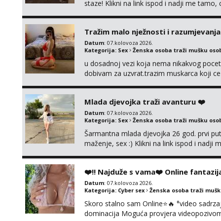
staze! Klikni na link ispod i nadji me tamo,
Tražim malo nježnosti i razumjevanja
Datum
: 07.kolovoza 2026.
Kategorija:
Sex
Ženska osoba traži mušku oso
u dosadnoj vezi koja nema nikakvog pocetk
dobivam za uzvrat.trazim muskarca koji c
njeznosti i razumjevanja. volim njezan sek
muskarac preuzme kontrolu . javi se :) Klik
Mlada djevojka traži avanturu ❤️
Datum
: 07.kolovoza 2026.
Kategorija:
Sex
Ženska osoba traži mušku oso
Šarmantna mlada djevojka 26 god. prvi put
maženje, sex :) Klikni na link ispod i nadji
❤️‼️ Najduže s vama❤️ Online fantazij
Datum
: 07.kolovoza 2026.
Kategorija:
Cyber sex
Ženska osoba traži muš
Skoro stalno sam Online⭐🔥 °video sadrzaj 
dominacija Moguća provjera videopozivom,