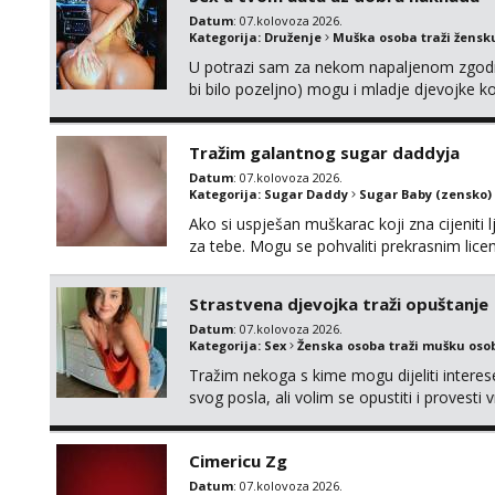
Datum
: 07.kolovoza 2026.
Kategorija:
Druženje
Muška osoba traži žensk
U potrazi sam za nekom napaljenom zgodno
bi bilo pozeljno) mogu i mladje djevojke k
neku koja bi dosla po mene da se odemo s
molim samo ozbiljne da se javljaju one ko
Tražim galantnog sugar daddyja
Datum
: 07.kolovoza 2026.
Kategorija:
Sugar Daddy
Sugar Baby (zensko)
Ako si uspješan muškarac koji zna cijeniti l
za tebe. Mogu se pohvaliti prekrasnim lic
broj 4,a guza je, bez lažne skromnosti, pra
dugačkih dopisivanja, putovanja ili javnih po
Strastvena djevojka traži opuštanje
Datum
: 07.kolovoza 2026.
Kategorija:
Sex
Ženska osoba traži mušku oso
Tražim nekoga s kime mogu dijeliti intere
svog posla, ali volim se opustiti i provesti 
nemoram samo s prijateljima opustati ;) Kli
Cimericu Zg
Datum
: 07.kolovoza 2026.