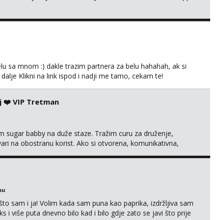
lu sa mnom :) dakle trazim partnera za belu hahahah, ak si
 dalje Klikni na link ispod i nadji me tamo, cekam te!
j ❤️ VIP Tretman
im sugar babby na duže staze. Tražim curu za druženje,
tvari na obostranu korist. Ako si otvorena, komunikativna,
 markodalic37@gmail.com
bu
što sam i ja! Volim kada sam puna kao paprika, izdržljiva sam
s i više puta dnevno bilo kad i bilo gdje zato se javi što prije