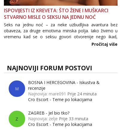
ISPOVIJESTI IZ KREVETA: ŠTO ŽENE I MUŠKARCI
STVARNO MISLE O SEKSU NA JEDNU NOĆ
Seks na jednu noć – za neke uzbudljiva avantura bez
obaveza, za druge emotivna minska polja. Iako živimo u
vremenu kad se o seksu govori otvorenije nego ikad,
tema „jedne noći strasti“ i dalje izaziva burne rasprave. Što
Pročitaj više
zapravo misle žene, a što muškarci? Jesu...
NAJNOVIJI FORUM POSTOVI
BOSNA I HERCEGOVINA - Iskustva &
recenzije
M
Najnovija: mare091
Prije 24 minuta
Cro Escort - Teme po lokacijama
ZAGREB - Jel bio tko?
Najnovija: zelje
Prije 33 minuta
Z
Cro Escort - Teme po lokacijama