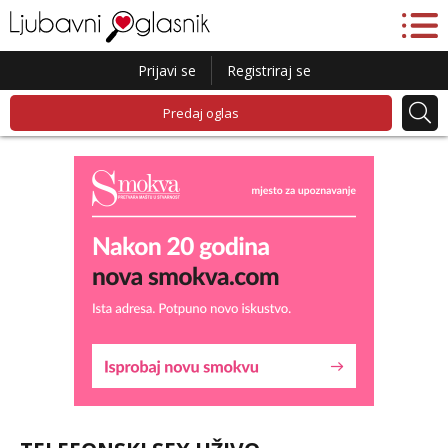
Prijavi se
Registriraj se
Predaj oglas
Liliana
Razgovaram :)
Tel:
064/677-677
- Kod: #69