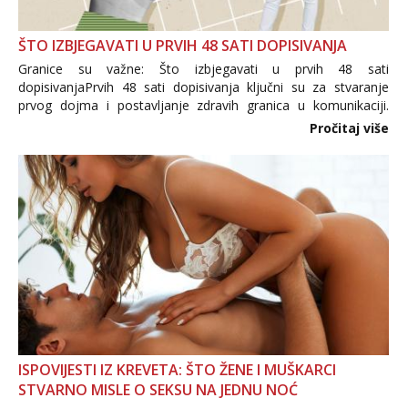
ŠTO IZBJEGAVATI U PRVIH 48 SATI DOPISIVANJA
Granice su važne: Što izbjegavati u prvih 48 sati
dopisivanjaPrvih 48 sati dopisivanja ključni su za stvaranje
prvog dojma i postavljanje zdravih granica u komunikaciji.
Važno je izbjeći prebrzo otkrivanje osobnih ili intimnih
Pročitaj više
informacija, jer nepoznata osoba još nije zaslužila to
povjerenje. Takođe...
ISPOVIJESTI IZ KREVETA: ŠTO ŽENE I MUŠKARCI
STVARNO MISLE O SEKSU NA JEDNU NOĆ