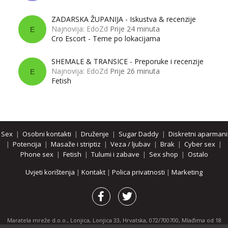
ZADARSKA ŽUPANIJA - Iskustva & recenzije
Najnovija: EdoZd
Prije 24 minuta
E
Cro Escort - Teme po lokacijama
SHEMALE & TRANSICE - Preporuke i recenzije
Najnovija: EdoZd
Prije 26 minuta
E
Fetish
Sex
|
Osobni kontakti
|
Druženje
|
Sugar Daddy
|
Diskretni aparmani
|
Potencija
|
Masaže i striptiz
|
Veza / ljubav
|
Brak
|
Cyber sex
|
Phone sex
|
Fetish
|
Tulumi i zabave
|
Sex shop
|
Ostalo
Uvjeti korištenja
|
Kontakt
|
Polica privatnosti
|
Marketing
Maratela mreže d.o.o., Lonjica, Lonjica 33, Hrvatska, 072/700700, Mlađima od 18