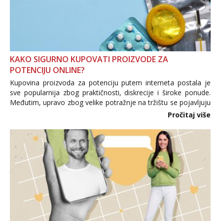
KAKO SIGURNO KUPOVATI PROIZVODE ZA
POTENCIJU ONLINE?
Kupovina proizvoda za potenciju putem interneta postala je
sve popularnija zbog praktičnosti, diskrecije i široke ponude.
Međutim, upravo zbog velike potražnje na tržištu se pojavljuju
i brojni krivotvoreni proizvodi, nepouzdane internetske
Pročitaj više
trgovine te proizvodi nepoznatog podrijetla. ...