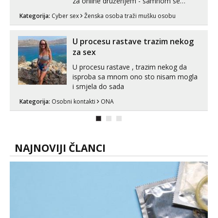
za online druženjem - samnom se
možete zabaviti preko videopoziva, ili
Kategorija:
Cyber sex
Ženska osoba traži mušku osobu
ako vam nisam dovoljna radim i u paru i
trojci s kolegicama, svaka je drugačija
😉 Radim i vruća tipkanja uz slike i hot
U procesu rastave trazim nekog
line pozive. Za vas sam pripremila ...
za sex
U procesu rastave , trazim nekog da
isproba sa mnom ono sto nisam mogla
i smjela do sada
Kategorija:
Osobni kontakti
ONA
NAJNOVIJI ČLANCI