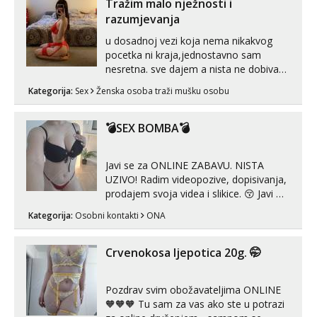
vjeruj mi, takve još nisi vidio. Uvijek sam
Tražim malo nježnosti i
spremna za ONLOINE zabavu...
razumjevanja
u dosadnoj vezi koja nema nikakvog
pocetka ni kraja,jednostavno sam
nesretna. sve dajem a nista ne dobivam
za uzvrat.trazim muskarca koji ce
Kategorija:
Sex
Ženska osoba traži mušku osobu
zadovoljiti moje potrebe,ne trazim puno
samo malo njeznosti i razumjevanja.
volim njezan seks i njezne poljupce po
💣SEX BOMBA💣
tijelu koji me jako pale,obozavam kad
muskar...
Javi se za ONLINE ZABAVU. NISTA
UZIVO! Radim videopozive, dopisivanja,
prodajem svoja videa i slikice. 😚 Javi mi
se porukom na Whatsupp, Viber ili
Kategorija:
Osobni kontakti
ONA
Telegram. +385 91 723 0045
Crvenokosa ljepotica 20g. 🤭
Pozdrav svim obožavateljima ONLINE
🧡🧡🧡 Tu sam za vas ako ste u potrazi