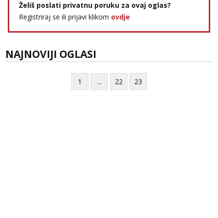
Želiš poslati privatnu poruku za ovaj oglas?
Registriraj se ili prijavi klikom
ovdje
NAJNOVIJI OGLASI
1
...
22
23