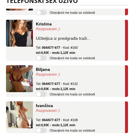
TELEFONSKI SEX UŽIVO
tel:0,93€ - mob:1,12€ min
Obavijesti me kada se oslobodi
Kristina
Razgovaram :)
Učiteljica iz predgrađa traži...
Tel:
064/677-677
- Kod: #160
tel:0,93€ - mob:1,12€ min
Obavijesti me kada se oslobodi
Biljana
Razgovaram :)
Tel:
064/677-677
- Kod: #132
tel:0,93€ - mob:1,12€ min
Obavijesti me kada se oslobodi
Ivančica
Razgovaram :)
Tel:
064/677-677
- Kod: #108
tel:0,93€ - mob:1,12€ min
Obavijesti me kada se oslobodi