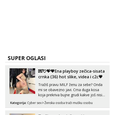
SUPER OGLASI
💌💘💝💗Ena playboy zečica-sisata
crnka (36) hot slike, videa i c2c💗
Tražiš pravu MILF ženu za sebe? Onda
mi se obavezno javi. Crna duga kosa
koja prekriva bujne grudi kakve još nisi
vidio, čista ŠESTICA! A usne? O usnama
Kategorija:
Cyber sex
Ženska osoba traži mušku osobu
bolje da ni ne pričam. Prave pune usne
koje će ti se urezati u pamćenje, jer