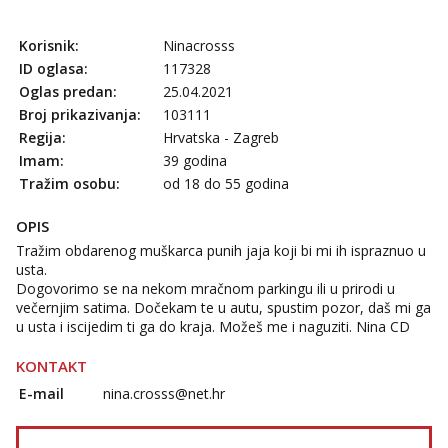
tel:0,93€ - mob:1,12€ min
Obavijesti me kada se oslobodi
Korisnik:
Ninacrosss
Ivančica
ID oglasa:
117328
Razgovaram :)
Oglas predan:
25.04.2021
Broj prikazivanja:
103111
Tel:
064/677-677
- Kod: #108
tel:0,93€ - mob:1,12€ min
Regija:
Hrvatska - Zagreb
Obavijesti me kada se oslobodi
Imam:
39 godina
Tražim osobu:
od 18 do 55 godina
Anđela
Čekam tvoj poziv!
OPIS
Tel:
064/677-677
- Kod: #142
Tražim obdarenog muškarca punih jaja koji bi mi ih ispraznuo u
tel:0,93€ - mob:1,12€ min
usta.
Dogovorimo se na nekom mračnom parkingu ili u prirodi u
večernjim satima. Dočekam te u autu, spustim pozor, daš mi ga
u usta i iscijedim ti ga do kraja. Možeš me i naguziti. Nina CD
KONTAKT
E-mail
nina.crosss@net.hr