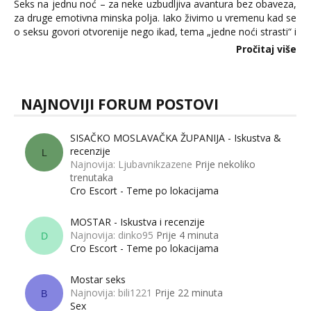
Seks na jednu noć – za neke uzbudljiva avantura bez obaveza,
za druge emotivna minska polja. Iako živimo u vremenu kad se
o seksu govori otvorenije nego ikad, tema „jedne noći strasti“ i
dalje izaziva burne rasprave. Što zapravo misle žene, a što
Pročitaj više
muškarci? Jesu...
NAJNOVIJI FORUM POSTOVI
SISAČKO MOSLAVAČKA ŽUPANIJA - Iskustva &
recenzije
L
Najnovija: Ljubavnikzazene
Prije nekoliko
trenutaka
Cro Escort - Teme po lokacijama
MOSTAR - Iskustva i recenzije
Najnovija: dinko95
Prije 4 minuta
D
Cro Escort - Teme po lokacijama
Mostar seks
Najnovija: bili1221
Prije 22 minuta
B
Sex