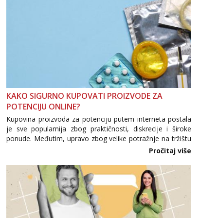
KAKO SIGURNO KUPOVATI PROIZVODE ZA
POTENCIJU ONLINE?
Kupovina proizvoda za potenciju putem interneta postala
je sve popularnija zbog praktičnosti, diskrecije i široke
ponude. Međutim, upravo zbog velike potražnje na tržištu
se pojavljuju i brojni krivotvoreni proizvodi, nepouzdane
Pročitaj više
internetske trgovine te proizvodi nepoznatog podrijetla. ...