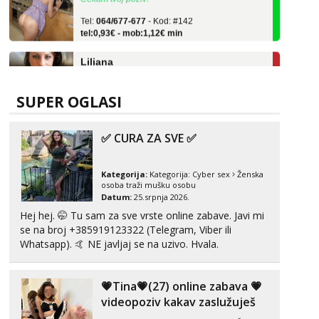
Tel:
064/677-677
- Kod: #142
tel:0,93€ - mob:1,12€ min
Liliana
Razgovaram :)
Tel:
064/677-677
- Kod: #69
tel:0,93€ - mob:1,12€ min
SUPER OGLASI
Obavijesti me kada se oslobodi
Monika
✅ CURA ZA SVE ✅
Razgovaram :)
Tel:
064/677-677
- Kod: #133
Kategorija:
Kategorija:
Cyber sex
Ženska
tel:0,93€ - mob:1,12€ min
osoba traži mušku osobu
Obavijesti me kada se oslobodi
Datum:
25.srpnja 2026.
Hej hej. 🤭 Tu sam za sve vrste online zabave. Javi mi
Ivančica
se na broj +385919123322 (Telegram, Viber ili
Čekam tvoj poziv!
Whatsapp). 🤙 NE javljaj se na uzivo. Hvala.
Tel:
064/677-677
- Kod: #108
tel:0,93€ - mob:1,12€ min
💗Tina💗(27) online zabava 💗
Zara
videopoziv kakav zaslužuješ
Čekam tvoj poziv!