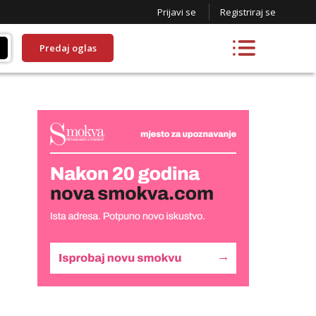
Prijavi se
Registriraj se
Predaj oglas
Liliana
Razgovaram :)