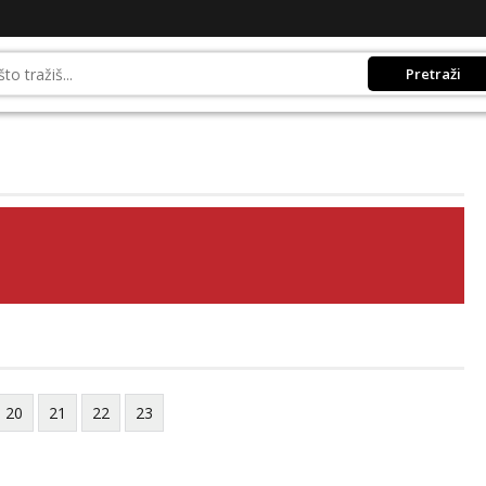
Pretraži
20
21
22
23