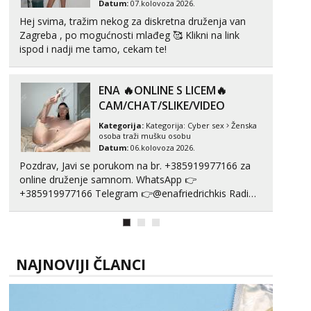
Datum:
07.kolovoza 2026.
Hej svima, tražim nekog za diskretna druženja van
Zagreba , po mogućnosti mlađeg 🥰 Klikni na link
ispod i nadji me tamo, cekam te!
ENA 🔥ONLINE S LICEM🔥
CAM/CHAT/SLIKE/VIDEO
Kategorija:
Kategorija:
Cyber sex
Ženska
osoba traži mušku osobu
Datum:
06.kolovoza 2026.
Pozdrav, Javi se porukom na br. +385919977166 za
online druženje samnom. WhatsApp 👉
+385919977166 Telegram 👉@enafriedrichkis Radim
videopozive s licem, solo i s partnerom, kolegicama
(Tina&Natali), razne kombinacije halteri, haljine,
štikle, samostojeće itd. Nudim svakakva videa seksa,
puš...
NAJNOVIJI ČLANCI