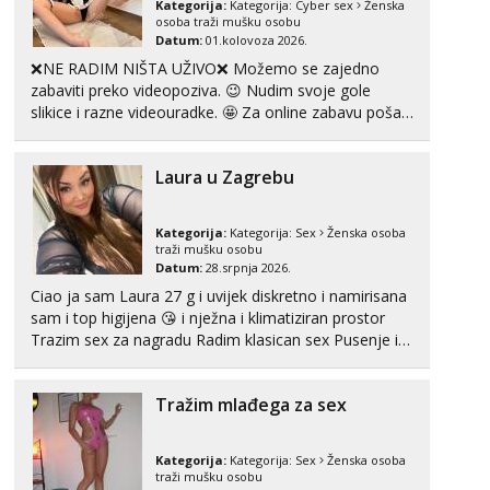
Kategorija:
Kategorija:
Cyber sex
Ženska
Tel:
064/677-677
- Kod: #123
osoba traži mušku osobu
tel:0,93€ - mob:1,12€ min
Datum:
01.kolovoza 2026.
❌NE RADIM NIŠTA UŽIVO❌ Možemo se zajedno
Anđela
zabaviti preko videopoziva. 😉 Nudim svoje gole
Čekam tvoj poziv!
slikice i razne videouradke. 🤩 Za online zabavu pošalji
poruku na Whatsapp, Telegram ili Viber. 😎 +385 91
Tel:
064/677-677
- Kod: #142
tel:0,93€ - mob:1,12€ min
912 3322 Za provjeru moje autentičnosti možeš me
Laura u Zagrebu
vidjeti na videopozivu. 😉 S vama sam vec 5 ...
Kategorija:
Kategorija:
Sex
Ženska osoba
traži mušku osobu
Datum:
28.srpnja 2026.
Ciao ja sam Laura 27 g i uvijek diskretno i namirisana
sam i top higijena 😘 i nježna i klimatiziran prostor
Trazim sex za nagradu Radim klasican sex Pusenje i
gutanje sperme Erotsko rublje imam uvijek Lizati me
mozes i ljubiti po tijelu Iskljucivo neradim analni !!! I
Tražim mlađega za sex
neljubim se Wha...
Kategorija:
Kategorija:
Sex
Ženska osoba
traži mušku osobu