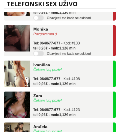
TELEFONSKI SEX UŽIVO
Tel:
064/677-677
- Kod: #69
tel:0,93€ - mob:1,12€ min
Obavijesti me kada se oslobodi
Monika
Razgovaram :)
Tel:
064/677-677
- Kod: #133
tel:0,93€ - mob:1,12€ min
Obavijesti me kada se oslobodi
Ivančica
Čekam tvoj poziv!
Tel:
064/677-677
- Kod: #108
tel:0,93€ - mob:1,12€ min
Zara
Čekam tvoj poziv!
Tel:
064/677-677
- Kod: #123
tel:0,93€ - mob:1,12€ min
Anđela
Čekam tvoj poziv!