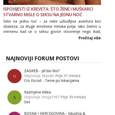
ISPOVIJESTI IZ KREVETA: ŠTO ŽENE I MUŠKARCI
STVARNO MISLE O SEKSU NA JEDNU NOĆ
Seks na jednu noć – za neke uzbudljiva avantura bez
obaveza, za druge emotivna minska polja. Iako živimo u
vremenu kad se o seksu govori otvorenije nego ikad,
tema „jedne noći strasti“ i dalje izaziva burne rasprave. Što
Pročitaj više
zapravo misle žene, a što muškarci? Jesu...
NAJNOVIJI FORUM POSTOVI
ZAGREB - Jel bio tko?
Najnovija: Mazalo
Prije 31 minuta
M
Cro Escort - Teme po lokacijama
Razmjena Videa
Najnovija: struja1987
Prije 39 minuta
S
Sex
BOSNA I HERCEGOVINA - Iskustva &