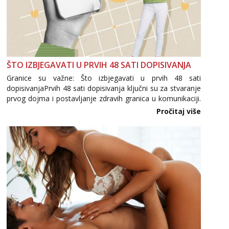
ŠTO IZBJEGAVATI U PRVIH 48 SATI DOPISIVANJA
Granice su važne: Što izbjegavati u prvih 48 sati
dopisivanjaPrvih 48 sati dopisivanja ključni su za stvaranje
prvog dojma i postavljanje zdravih granica u komunikaciji.
Važno je izbjeći prebrzo otkrivanje osobnih ili intimnih
Pročitaj više
informacija, jer nepoznata osoba još nije zaslužila to
povjerenje. Takođe...