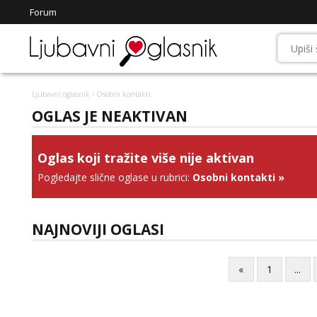
Forum
Ljubavni oglasnik
› Osobni kontakti
OGLAS JE NEAKTIVAN
Oglas koji tražite više nije aktivan
Pogledajte slične oglase u rubrici:
Osobni kontakti
»
NAJNOVIJI OGLASI
«
1
...