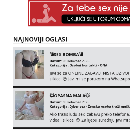
NAJNOVIJI OGLASI
💣SEX BOMBA💣
Datum
: 03.kolovoza 2026.
Kategorija:
Osobni kontakti
ONA
Javi se za ONLINE ZABAVU. NISTA UZIVO! R
slikice. 😚 Javi mi se porukom na Whatsupp
💥OPASNA MALA💥
Datum
: 03.kolovoza 2026.
Kategorija:
Cyber sex
Ženska osoba traži muš
Ako trazis ludu sexi zabavu preko telefona
videa i slikice. 😚 Za lijepu suradnju javi
0045