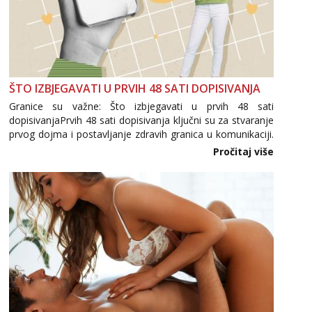
ŠTO IZBJEGAVATI U PRVIH 48 SATI DOPISIVANJA
Granice su važne: Što izbjegavati u prvih 48 sati
dopisivanjaPrvih 48 sati dopisivanja ključni su za stvaranje
prvog dojma i postavljanje zdravih granica u komunikaciji.
Važno je izbjeći prebrzo otkrivanje osobnih ili intimnih
Pročitaj više
informacija, jer nepoznata osoba još nije zaslužila to
povjerenje. Takođe...