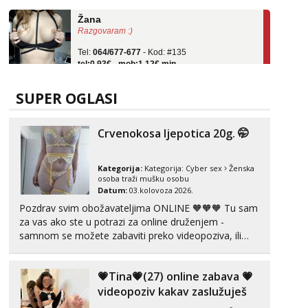
Žana
Razgovaram :)
Tel:
064/677-677
- Kod: #135
tel:0,93€ - mob:1,12€ min
Obavijesti me kada se oslobodi
Zara
SUPER OGLASI
Čekam tvoj poziv!
Tel:
064/677-677
- Kod: #123
Crvenokosa ljepotica 20g. 🤭
tel:0,93€ - mob:1,12€ min
Anđela
Kategorija:
Kategorija:
Cyber sex
Ženska
Čekam tvoj poziv!
osoba traži mušku osobu
Datum:
03.kolovoza 2026.
Tel:
064/677-677
- Kod: #142
tel:0,93€ - mob:1,12€ min
Pozdrav svim obožavateljima ONLINE 🧡🧡🧡 Tu sam
za vas ako ste u potrazi za online druženjem -
Mira
samnom se možete zabaviti preko videopoziva, ili
Čekam tvoj poziv!
ako vam nisam dovoljna radim i u paru i trojci s
kolegicama, svaka je drugačija 😉 Radim i vruća
Tel:
064/677-677
- Kod: #72
💗Tina💗(27) online zabava 💗
tipkanja uz slike i hot line pozive. Za vas sam
tel:0,93€ - mob:1,12€ min
pripremila ...
videopoziv kakav zaslužuješ
Liliana