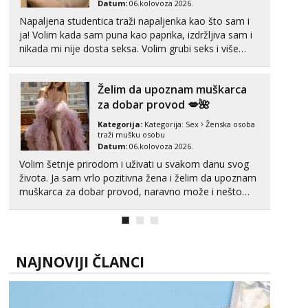
Datum:
06.kolovoza 2026.
Obavijesti me kada se oslobodi
Napaljena studentica traži napaljenka kao što sam i
Žana
ja! Volim kada sam puna kao paprika, izdržljiva sam i
Razgovaram :)
nikada mi nije dosta seksa. Volim grubi seks i više
puta dnevno bilo kad i bilo gdje zato se javi što prije
Tel:
064/677-677
- Kod: #135
da me isprobaš Klikni na link ispod i nadji me tamo,
tel:0,93€ - mob:1,12€ min
Želim da upoznam muškarca
cekam te!
Obavijesti me kada se oslobodi
za dobar provod 💋🌺
Zara
Kategorija:
Kategorija:
Sex
Ženska osoba
Čekam tvoj poziv!
traži mušku osobu
Datum:
06.kolovoza 2026.
Tel:
064/677-677
- Kod: #123
tel:0,93€ - mob:1,12€ min
Volim šetnje prirodom i uživati u svakom danu svog
života. Ja sam vrlo pozitivna žena i želim da upoznam
Anđela
muškarca za dobar provod, naravno može i nešto
Čekam tvoj poziv!
više.💋🌺 Klikni na link ispod i nadji me tamo, cekam
te!
Tel:
064/677-677
- Kod: #142
tel:0,93€ - mob:1,12€ min
NAJNOVIJI ČLANCI
Mira
Čekam tvoj poziv!
Tel:
064/677-677
- Kod: #72
tel:0,93€ - mob:1,12€ min