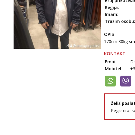
Broj prikaziva
Regija:
Imam:
Tražim osobu
OPIS
170cm 80kg sme
KONTAKT
Email
D
Mobitel
+
Želiš posla
Registriraj s