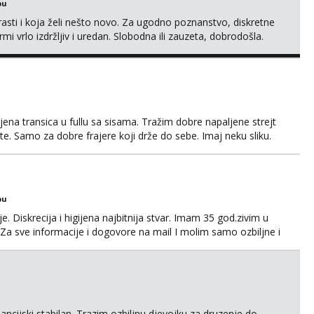
bu
rasti i koja želi nešto novo. Za ugodno poznanstvo, diskretne
rmi vrlo izdržljiv i uredan. Slobodna ili zauzeta, dobrodošla.
MS, kasnije može poziv. Sl. Brod moj prostor Zagreb i ostatak
amo žene...
ena transica u fullu sa sisama. Tražim dobre napaljene strejt
te. Samo za dobre frajere koji drže do sebe. Imaj neku sliku.
a. Pojebi me Poruke WhatsApp: 0998667649
bu
. Diskrecija i higijena najbitnija stvar. Imam 35 god.zivim u
Za sve informacije i dogovore na mail I molim samo ozbiljne i
 javljaju muski!!! Pozdrav
ncijski stabilan. Trazim ozbiljnu djevojku za druzenje do