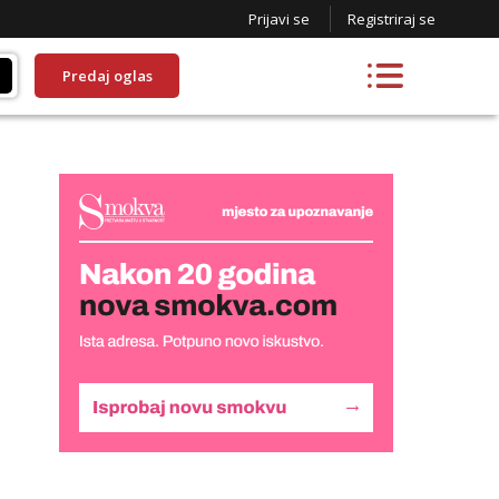
Prijavi se
Registriraj se
Predaj oglas
Liliana
Razgovaram :)