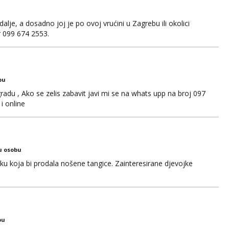
je, a dosadno joj je po ovoj vrućini u Zagrebu ili okolici
er 099 674 2553.
bu
adu , Ako se zelis zabavit javi mi se na whats upp na broj 097
i online
u osobu
jku koja bi prodala nošene tangice. Zainteresirane djevojke
bu