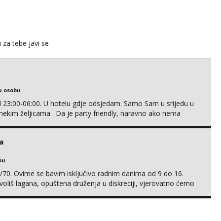
u za tebe javi se
u osobu
 23:00-06:00. U hotelu gdje odsjedam. Samo Sam u srijedu u
 nekim željicama . Da je party friendly, naravno ako nema
Samo ako si ozbiljna. Javi se na email.
a
bu
/70. Ovime se bavim isključivo radnim danima od 9 do 16.
oliš lagana, opuštena druženja u diskreciji, vjerovatno ćemo
također, nisam zainteresirana za one and done susrete. Ako
sa nečime o sebi i tome što voliš seksualno za daljnji d...