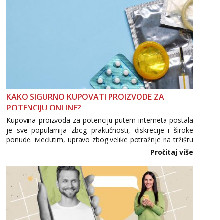
KAKO SIGURNO KUPOVATI PROIZVODE ZA
POTENCIJU ONLINE?
Kupovina proizvoda za potenciju putem interneta postala
je sve popularnija zbog praktičnosti, diskrecije i široke
ponude. Međutim, upravo zbog velike potražnje na tržištu
se pojavljuju i brojni krivotvoreni proizvodi, nepouzdane
Pročitaj više
internetske trgovine te proizvodi nepoznatog podrijetla. ...