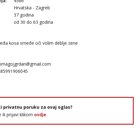
nja:
4566
Hrvatska - Zagreb
37 godina
:
od 30 do 63 godina
đa kosa smeđe oči volim deblje zene
omagojgrdan@gmail.com
385991906045
ti privatnu poruku za ovaj oglas?
e ili prijavi klikom
ovdje