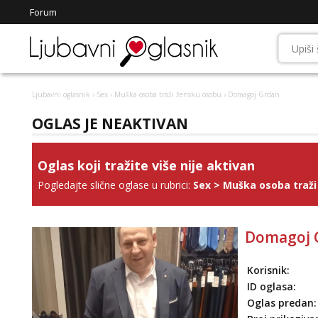
Forum
Ljubavni oglasnik
›
Sex
›
Muška osoba traži žensku osobu
› Domagoj Grdan
OGLAS JE NEAKTIVAN
Oglas koji tražite više nije aktivan
Pogledajte slične oglase u rubrici:
Sex
>
Muška osoba traži
Domagoj 
Korisnik:
ID oglasa:
Oglas predan: