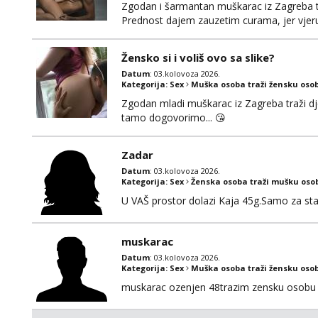
Zgodan i šarmantan muškarac iz Zagreba tr
Prednost dajem zauzetim curama, jer vjeruj
gdje možemo započeti razgovor... 💋
Žensko si i voliš ovo sa slike?
Datum
: 03.kolovoza 2026.
Kategorija:
Sex
Muška osoba traži žensku oso
Zgodan mladi muškarac iz Zagreba traži djev
tamo dogovorimo... 😘
Zadar
Datum
: 03.kolovoza 2026.
Kategorija:
Sex
Ženska osoba traži mušku oso
U VAŠ prostor dolazi Kaja 45g.Samo za sta
muskarac
Datum
: 03.kolovoza 2026.
Kategorija:
Sex
Muška osoba traži žensku oso
muskarac ozenjen 48trazim zensku osobu 