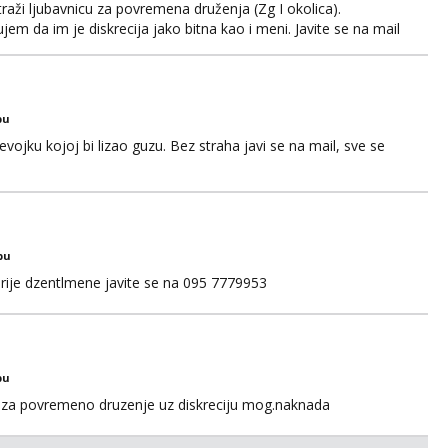
aži ljubavnicu za povremena druženja (Zg I okolica).
em da im je diskrecija jako bitna kao i meni. Javite se na mail
bu
ojku kojoj bi lizao guzu. Bez straha javi se na mail, sve se
bu
rije dzentlmene javite se na 095 7779953
bu
za povremeno druzenje uz diskreciju mog.naknada