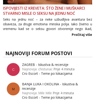
ISPOVIJESTI IZ KREVETA: ŠTO ŽENE I MUŠKARCI
STVARNO MISLE O SEKSU NA JEDNU NOĆ
Seks na jednu noć – za neke uzbudljiva avantura bez
obaveza, za druge emotivna minska polja. Iako živimo u
vremenu kad se o seksu govori otvorenije nego ikad,
tema „jedne noći strasti“ i dalje izaziva burne rasprave. Što
Pročitaj više
zapravo misle žene, a što muškarci? Jesu...
NAJNOVIJI FORUM POSTOVI
ZAGREB - Iskustva & recenzije
Najnovija: chistunac
Prije 4 minuta
C
Cro Escort - Teme po lokacijama
BANJA LUKA I OKOLINA - Iskustva &
recenzije
M
Najnovija: Mile Mile
Prije 4 minuta
Cro Escort - Teme po lokacijama