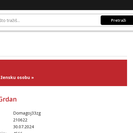
Pretraži
 žensku osobu
»
Grdan
Domagoj33zg
210622
30.07.2024