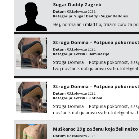
Sugar Daddy Zagreb
Datum
: 03.kolovoza 2026.
Kategorija:
Sugar Daddy
Sugar Daddies
Hej, normalan i mlad tip, tražim curu za p
Stroga Domina – Potpuna pokornost, 
Datum
: 03.kolovoza 2026.
Kategorija:
Fetish
Dominacija
Stroga Domina – Potpuna pokornost, sissy 
tvoj novčanik dobiju pravu svrhu. Inteli
kontrolu nad tvojim umom i financijama. Zan
žude za strogim zapovijedima, sissy transfo
Stroga Domina – Potpuna pokornost,
Datum
: 03.kolovoza 2026.
Kategorija:
Fetish
FinDom
Stroga Domina – Potpuna pokornost, sissy 
novčanik dobiju pravu svrhu. Inteligentn
nad tvojim umom i financijama. Zanimaju me 
strogim zapovijedima, sissy transformacijom
Muškarac 29g za ženu koja želi nešt
Datum
: 02.kolovoza 2026.