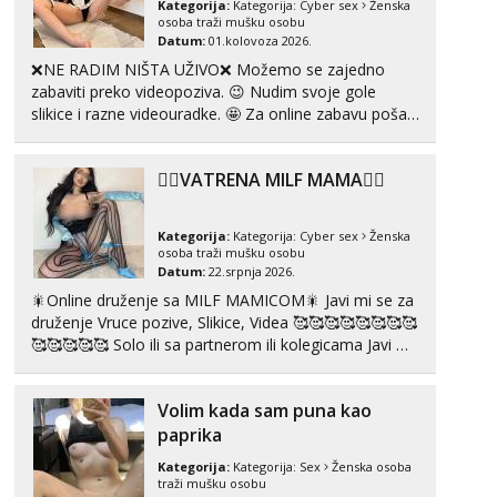
Kategorija:
Kategorija:
Cyber sex
Ženska
Razgovaram :)
osoba traži mušku osobu
Datum:
01.kolovoza 2026.
Tel:
064/677-677
- Kod: #69
❌NE RADIM NIŠTA UŽIVO❌ Možemo se zajedno
tel:0,93€ - mob:1,12€ min
Obavijesti me kada se oslobodi
zabaviti preko videopoziva. 😉 Nudim svoje gole
slikice i razne videouradke. 🤩 Za online zabavu pošalji
Kristina
poruku na Whatsapp, Telegram ili Viber. 😎 +385 91
Razgovaram :)
912 3322 Za provjeru moje autentičnosti možeš me
❤️‍🔥VATRENA MILF MAMA❤️‍🔥
vidjeti na videopozivu. 😉 S vama sam vec 5 ...
Učiteljica iz predgrađa traži...
Tel:
064/677-677
- Kod: #160
Kategorija:
Kategorija:
Cyber sex
Ženska
tel:0,93€ - mob:1,12€ min
osoba traži mušku osobu
Obavijesti me kada se oslobodi
Datum:
22.srpnja 2026.
Monika
🎇Online druženje sa MILF MAMICOM🎇 Javi mi se za
Čekam tvoj poziv!
druženje Vruce pozive, Slikice, Videa 🥰🥰🥰🥰🥰🥰🥰🥰
🥰🥰🥰🥰🥰 Solo ili sa partnerom ili kolegicama Javi mi
Tel:
064/677-677
- Kod: #133
se porukom WhatsApp ili Telegram WhatsApp 👉
tel:0,93€ - mob:1,12€ min
+385919977166 Telegram 👉@enafriedrichkis 🤬NE
Volim kada sam puna kao
RADIM SASTANKE I DRUZENJA UZIVO🤬...
Alisa
paprika
Razgovaram :)
Kategorija:
Kategorija:
Sex
Ženska osoba
Tel:
064/677-677
- Kod: #106
traži mušku osobu
tel:0,93€ - mob:1,12€ min