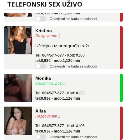
Tel:
064/677-677
- Kod: #69
TELEFONSKI SEX UŽIVO
tel:0,93€ - mob:1,12€ min
Obavijesti me kada se oslobodi
Kristina
Razgovaram :)
Učiteljica iz predgrađa traži...
Tel:
064/677-677
- Kod: #160
tel:0,93€ - mob:1,12€ min
Obavijesti me kada se oslobodi
Monika
Čekam tvoj poziv!
Tel:
064/677-677
- Kod: #133
tel:0,93€ - mob:1,12€ min
Alisa
Razgovaram :)
Tel:
064/677-677
- Kod: #106
tel:0,93€ - mob:1,12€ min
Obavijesti me kada se oslobodi