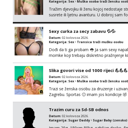
Kategorija:
Sex
Muška osoba traži žensku oso
Tražim djevojku ili ženu kojoj nedostaje st
susrete ili ljetnu avanturu. U dobroj sam fo
Prvi kontakt porukom whatsapp, viber ili S
Hrvatske mobilan ! 𝗡𝗮𝗽𝗼𝗺𝗲𝗻𝗮 tražim s
Sexy curka za secy zabavu 💦💦
Datum
: 02.kolovoza 2026.
Kategorija:
Sex
Transica traži mušku osobu
Dođi da ti ga probam 👅 Ja sam sexy napalj
momke koji trebaju diskretno pražnjenje ki
Pozivi i poruke bez slike - nema odgovor
Slika govori vise od 1000 rijeci 💪💪💪
Datum
: 02.kolovoza 2026.
Kategorija:
Sex
Muška osoba traži žensku oso
Trazi se ženska osobu za druzenje i uzivanje
Zagrebu. Sportas 🙂 imam jos kondicije 🤣 
zainteresirane 😉!! I molim takoder da se ne
Trazim curu za Sd-SB odnos
Datum
: 02.kolovoza 2026.
Kategorija:
Sugar Daddy
Sugar Baby (zensko)
Imam 29g, 180cm 80kg, ozbiljan decko, fina