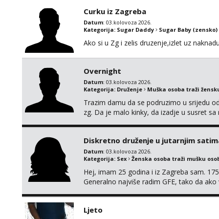
Curku iz Zagreba
Datum
: 03.kolovoza 2026.
Kategorija:
Sugar Daddy
Sugar Baby (zensko)
Ako si u Zg i zelis druzenje,izlet uz naknad
Overnight
Datum
: 03.kolovoza 2026.
Kategorija:
Druženje
Muška osoba traži žensk
Trazim damu da se podruzimo u srijedu od
zg. Da je malo kinky, da izadje u susret sa
kemije , nema potrebe da se gubi vrijeme . 
Diskretno druženje u jutarnjim satim
Datum
: 03.kolovoza 2026.
Kategorija:
Sex
Ženska osoba traži mušku oso
Hej, imam 25 godina i iz Zagreba sam. 175
Generalno najviše radim GFE, tako da ako v
si pasati. Preferiram dugoročna druženja 
se nalaziš u ovome, javi mi se na WhatsApp 
Ljeto