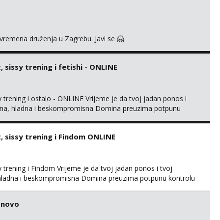
ovremena druženja u Zagrebu. Javi se 🤗
sissy trening i fetishi - ONLINE
trening i ostalo - ONLINE Vrijeme je da tvoj jadan ponos i
gentna, hladna i beskompromisna Domina preuzima potpunu
imaju me isključivo ozbiljni, solventni i poslušni subovi koji
rmacijom (rublje, elegancija) i potpunim psiholo...
 sissy trening i Findom ONLINE
trening i Findom Vrijeme je da tvoj jadan ponos i tvoj
a, hladna i beskompromisna Domina preuzima potpunu kontrolu
isključivo ozbiljni, solventni i poslušni subovi koji žude za
 (rublje, elegancija) i potpunim psihološkim treni...
o novo