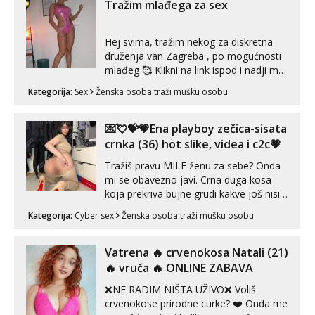
😉 Radim i vruća tipkanja uz slike i hot
Tražim mlađega za sex
line pozive. Za vas sam pripremila ...
Hej svima, tražim nekog za diskretna
druženja van Zagreba , po mogućnosti
mlađeg 🥰 Klikni na link ispod i nadji me
tamo, cekam te!
Kategorija:
Sex
Ženska osoba traži mušku osobu
💌💘💝💗Ena playboy zečica-sisata
crnka (36) hot slike, videa i c2c💗
Tražiš pravu MILF ženu za sebe? Onda
mi se obavezno javi. Crna duga kosa
koja prekriva bujne grudi kakve još nisi
vidio, čista ŠESTICA! A usne? O usnama
Kategorija:
Cyber sex
Ženska osoba traži mušku osobu
bolje da ni ne pričam. Prave pune usne
koje će ti se urezati u pamćenje, jer
vjeruj mi, takve još nisi vidio. Uvijek sam
Vatrena ‎️‍🔥 crvenokosa Natali (21)
spremna za ONLOINE zabavu...
‎️‍🔥 vruča‎ ️‍🔥 ONLINE ZABAVA
❌NE RADIM NIŠTA UŽIVO❌ Voliš
crvenokose prirodne curke? ❤️ Onda me