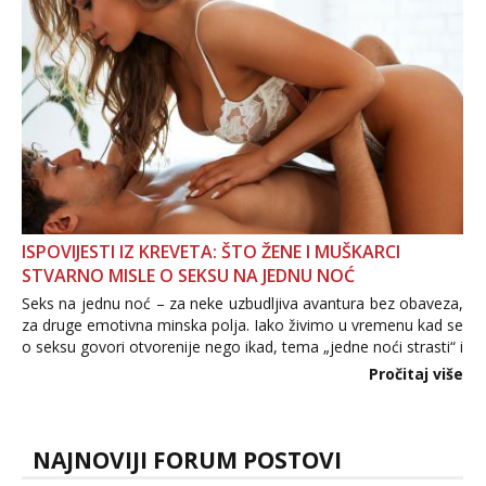
povjerenje. Takođe...
ISPOVIJESTI IZ KREVETA: ŠTO ŽENE I MUŠKARCI
STVARNO MISLE O SEKSU NA JEDNU NOĆ
Seks na jednu noć – za neke uzbudljiva avantura bez obaveza,
za druge emotivna minska polja. Iako živimo u vremenu kad se
o seksu govori otvorenije nego ikad, tema „jedne noći strasti“ i
dalje izaziva burne rasprave. Što zapravo misle žene, a što
Pročitaj više
muškarci? Jesu...
NAJNOVIJI FORUM POSTOVI