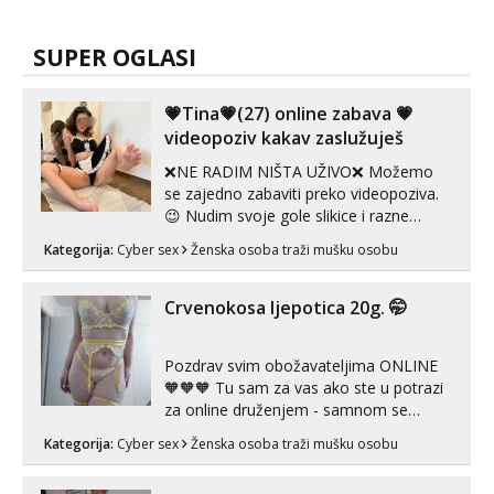
SUPER OGLASI
💗Tina💗(27) online zabava 💗
videopoziv kakav zaslužuješ
❌NE RADIM NIŠTA UŽIVO❌ Možemo
se zajedno zabaviti preko videopoziva.
😉 Nudim svoje gole slikice i razne
videouradke. 🤩 Za online zabavu pošalji
Kategorija:
Cyber sex
Ženska osoba traži mušku osobu
poruku na Whatsapp, Telegram ili Viber.
😎 +385 91 912 3322 Za provjeru moje
autentičnosti možeš me vidjeti na
Crvenokosa ljepotica 20g. 🤭
videopozivu. 😉 S vama sam vec 5 ...
Pozdrav svim obožavateljima ONLINE
🧡🧡🧡 Tu sam za vas ako ste u potrazi
za online druženjem - samnom se
možete zabaviti preko videopoziva, ili
Kategorija:
Cyber sex
Ženska osoba traži mušku osobu
ako vam nisam dovoljna radim i u paru i
trojci s kolegicama, svaka je drugačija