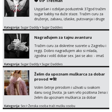
❤️ VIP Tretman
Uspješan i ozbiljan poduzetnik 37god tražim
sugar babby na duže staze. Tražim curu za
druženje, zabavu, izlaske, putovanja i druge
lijepe stvari na obostranu korist. Ako si
Kategorija:
Sugar Daddy
Sugar Daddies
otvorena, komunikativna, zgodna i atraktivna
javi se na moj email:
Nagrađujem za tajnu avanturu
markodalic37@gmail.com
Tražim curu za diskretne susrete u Zagrebu i
regiji. Dobro nagrađujem ako si mlada,
zgodna i voliš dobar sex. Javi se ako: - imaš
do 25 godina - imaš do 65 kg - imaš dugu
Kategorija:
Sugar Daddy
Sugar Daddies
kosu - se dobro ljubiš - si fleksibilna s
vremenom (jer ga nemam previše) i
Želim da upoznam muškarca za dobar
dostupna radnim danom (vikendi i noći su za
provod 💋🌺
obitelj) - vodiš brigu o zdravlju i koristiš
zaštitu Ne javljajte se: - debele - frajeri i
Volim šetnje prirodom i uživati u svakom
paro...
danu svog života. Ja sam vrlo pozitivna žena i
želim da upoznam muškarca za dobar
provod, naravno može i nešto više.💋🌺 Klikni
Kategorija:
Sex
Ženska osoba traži mušku osobu
na link ispod i nadji me tamo, cekam te!