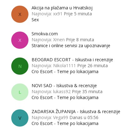
Akcija na plažama u Hrvatskoj
Najnovija: xx91
Prije 5 minuta
X
Sex
Smokva.com
Najnovija: Xmen
Prije 8 minuta
X
Stranice i online servisi za upoznavanje
BEOGRAD ESCORT - Iskustva i recenzije
Najnovija: Nikola1111
Prije 26 minuta
N
Cro Escort - Teme po lokacijama
NOVI SAD - Iskustva & recenzije
Najnovija: lukass92
Prije 35 minuta
L
Cro Escort - Teme po lokacijama
ZADARSKA ŽUPANIJA - Iskustva & recenzije
Najnovija: Vega99
Danas u 05:56
V
Cro Escort - Teme po lokacijama