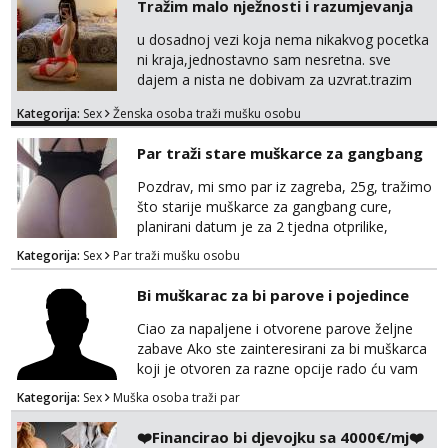
Tražim malo nježnosti i razumjevanja
u dosadnoj vezi koja nema nikakvog pocetka
ni kraja,jednostavno sam nesretna. sve
dajem a nista ne dobivam za uzvrat.trazim
muskarca koji ce zadovoljiti moje potrebe,ne
Kategorija:
Sex
Ženska osoba traži mušku osobu
trazim puno samo malo njeznosti i
razumjevanja. volim njezan seks i njezne
Par traži stare muškarce za gangbang
poljupce po tijelu koji me jako
pale,obozavam kad muskarac preuzme
Pozdrav, mi smo par iz zagreba, 25g, tražimo
kontrolu . javi se :) Klikni na link ispod i nadji
što starije muškarce za gangbang cure,
me tamo, cekam te!
planirani datum je za 2 tjedna otprilike,
slobodno se javite na wapp ako odgovarate
Kategorija:
Sex
Par traži mušku osobu
opisu
Bi muškarac za bi parove i pojedince
Ciao za napaljene i otvorene parove željne
zabave Ako ste zainteresirani za bi muškarca
koji je otvoren za razne opcije rado ću vam
se odazvati. Javite se na Mail
Kategorija:
Sex
Muška osoba traži par
puffac@gmail.com i prepustite se iskusnom i
bi masera Makarska i okolica
❤️Financirao bi djevojku sa 4000€/mj❤️