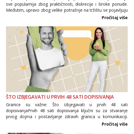
sve popularnija zbog praktičnosti, diskrecije i široke ponude.
Međutim, upravo zbog velike potražnje na tržištu se pojavljuju
i brojni krivotvoreni proizvodi, nepouzdane internetske
Pročitaj više
trgovine te proizvodi nepoznatog podrijetla. ...
ŠTO IZBJEGAVATI U PRVIH 48 SATI DOPISIVANJA
Granice su važne: Što izbjegavati u prvih 48 sati
dopisivanjaPrvih 48 sati dopisivanja ključni su za stvaranje
prvog dojma i postavljanje zdravih granica u komunikaciji.
Važno je izbjeći prebrzo otkrivanje osobnih ili intimnih
Pročitaj više
informacija, jer nepoznata osoba još nije zaslužila to