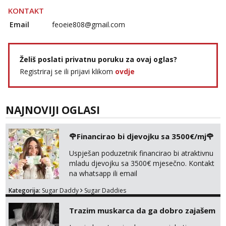
Tel:
064/677-677
- Kod: #123
KONTAKT
tel:0,93€ - mob:1,12€ min
Obavijesti me kada se oslobodi
Email
feoeie808@gmail.com
Anđela
Čekam tvoj poziv!
Želiš poslati privatnu poruku za ovaj oglas?
Tel:
064/677-677
- Kod: #142
Registriraj se ili prijavi klikom
ovdje
tel:0,93€ - mob:1,12€ min
NAJNOVIJI OGLASI
🌹Financirao bi djevojku sa 3500€/mj🌹
Uspješan poduzetnik financirao bi atraktivnu
mladu djevojku sa 3500€ mjesečno. Kontakt
na whatsapp ili email
Kategorija:
Sugar Daddy
Sugar Daddies
Trazim muskarca da ga dobro zajašem