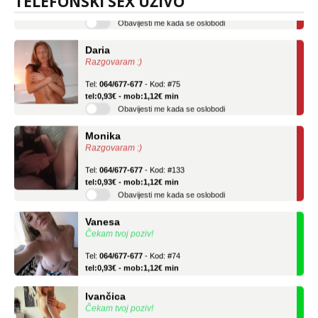
TELEFONSKI SEX UŽIVO
Obavijesti me kada se oslobodi
Daria
Razgovaram :)
Tel:
064/677-677
- Kod: #75
tel:0,93€ - mob:1,12€ min
Obavijesti me kada se oslobodi
Monika
Razgovaram :)
Tel:
064/677-677
- Kod: #133
tel:0,93€ - mob:1,12€ min
Obavijesti me kada se oslobodi
Vanesa
Čekam tvoj poziv!
Tel:
064/677-677
- Kod: #74
tel:0,93€ - mob:1,12€ min
Ivančica
Čekam tvoj poziv!