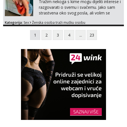
Tražim nekoga s kime mogu dijeliti interese i
razgovarati o svemu i svačemu. Jako sam
strastvena oko svog posla, ali volim se
opustiti i provesti vrijeme s prijateljima.
Kategorija:
Sex
Ženska osoba traži mušku osobu
Voljela bi naci nekoga pa da se nemoram
samo s prijateljima opustati ;) Klikni na link
1
2
3
4
...
23
ispod i nadji me tamo, cekam te!