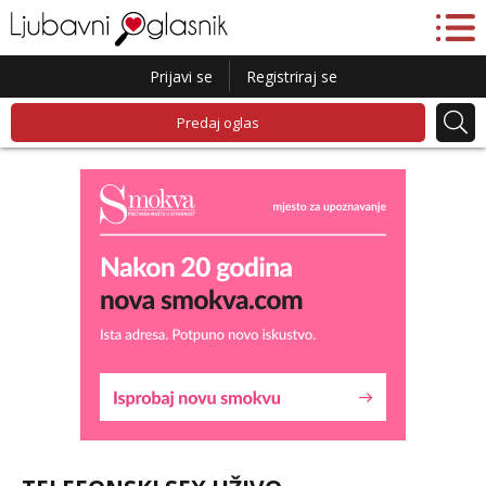
Prijavi se
Registriraj se
Predaj oglas
Lucija
Razgovaram :)
Tel:
064/677-677
- Kod: #136
tel:0,93€ - mob:1,12€ min