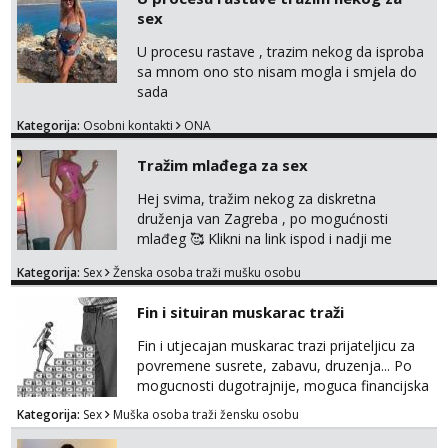
tamo, cekam te!
sex
U procesu rastave , trazim nekog da isproba
sa mnom ono sto nisam mogla i smjela do
sada
Kategorija:
Osobni kontakti
ONA
Tražim mlađega za sex
Hej svima, tražim nekog za diskretna
druženja van Zagreba , po mogućnosti
mlađeg 🥰 Klikni na link ispod i nadji me
tamo, cekam te!
Kategorija:
Sex
Ženska osoba traži mušku osobu
Fin i situiran muskarac traži
Fin i utjecajan muskarac trazi prijateljicu za
povremene susrete, zabavu, druzenja... Po
mogucnosti dugotrajnije, moguca financijska
potpora!
Kategorija:
Sex
Muška osoba traži žensku osobu