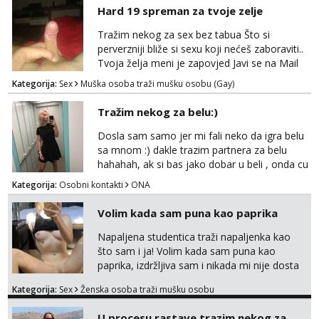
Hard 19 spreman za tvoje zelje
Tražim nekog za sex bez tabua Što si
perverzniji bliže si sexu koji nećeš zaboraviti..
Tvoja želja meni je zapovjed Javi se na Mail
leonjeger1984@gmail.com
Kategorija:
Sex
Muška osoba traži mušku osobu (Gay)
Tražim nekog za belu:)
Dosla sam samo jer mi fali neko da igra belu
sa mnom :) dakle trazim partnera za belu
hahahah, ak si bas jako dobar u beli , onda cu
razmislit za dalje Klikni na link ispod i nadji me
Kategorija:
Osobni kontakti
ONA
tamo, cekam te!
Volim kada sam puna kao paprika
Napaljena studentica traži napaljenka kao
što sam i ja! Volim kada sam puna kao
paprika, izdržljiva sam i nikada mi nije dosta
seksa. Volim grubi seks i više puta dnevno
Kategorija:
Sex
Ženska osoba traži mušku osobu
bilo kad i bilo gdje zato se javi što prije da
me isprobaš Klikni na link ispod i nadji me
U procesu rastave trazim nekog za