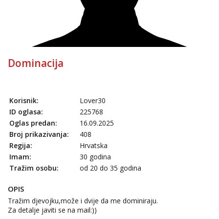
Tel:
064/677-677
- Kod: #75
tel:0,93€ - mob:1,12€ min
Obavijesti me kada se oslobodi
Monika
Razgovaram :)
Dominacija
Tel:
064/677-677
- Kod: #133
tel:0,93€ - mob:1,12€ min
Obavijesti me kada se oslobodi
Vanesa
Korisnik:
Lover30
Čekam tvoj poziv!
ID oglasa:
225768
Tel:
064/677-677
- Kod: #74
Oglas predan:
16.09.2025
tel:0,93€ - mob:1,12€ min
Broj prikazivanja:
408
Regija:
Hrvatska
Ivančica
Imam:
30 godina
Čekam tvoj poziv!
Tražim osobu:
od 20 do 35 godina
Tel:
064/677-677
- Kod: #108
tel:0,93€ - mob:1,12€ min
OPIS
Tražim djevojku,može i dvije da me dominiraju.
Zara
Razgovaram :)
Za detalje javiti se na mail:))