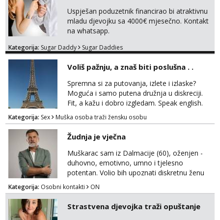
Uspješan poduzetnik financirao bi atraktivnu
mladu djevojku sa 4000€ mjesečno. Kontakt
na whatsapp.
Kategorija:
Sugar Daddy
Sugar Daddies
Voliš pažnju, a znaš biti poslušna . .
Spremna si za putovanja, izlete i izlaske?
Moguća i samo putena družnja u diskreciji.
Fit, a kažu i dobro izgledam. Speak english.
Javi se WhatsApp +385958572362
Kategorija:
Sex
Muška osoba traži žensku osobu
Žudnja je vječna
Muškarac sam iz Dalmacije (60), oženjen -
duhovno, emotivno, umno i tjelesno
potentan. Volio bih upoznati diskretnu ženu
koja voli život i životnu razigranost, neovisno
Kategorija:
Osobni kontakti
ON
o njenim godinama, statusu i tzv. moralu. Na
lijep ću način, galantno i svojim srcem
Strastvena djevojka traži opuštanje
uzvratiti na prijateljstvo, nježnost i strast.