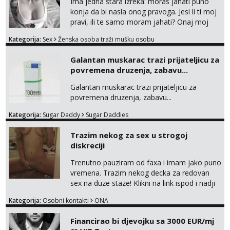
Ima jedna stara izreka: moras jahati puno
konja da bi nasla onog pravoga. Jesi li ti moj
pravi, ili te samo moram jahati? Onaj moj
bivsi je bio samo konj hahahahah Klikni niže
Kategorija:
Sex
Ženska osoba traži mušku osobu
na sexdater link i javi mi se tamo....
Galantan muskarac trazi prijateljicu za
povremena druzenja, zabavu...
Galantan muskarac trazi prijateljicu za
povremena druzenja, zabavu...
Kategorija:
Sugar Daddy
Sugar Daddies
Trazim nekog za sex u strogoj
diskreciji
Trenutno pauziram od faxa i imam jako puno
vremena. Trazim nekog decka za redovan
sex na duze staze! Klikni na link ispod i nadji
me tamo, cekam te!
Kategorija:
Osobni kontakti
ONA
Financirao bi djevojku sa 3000 EUR/mj