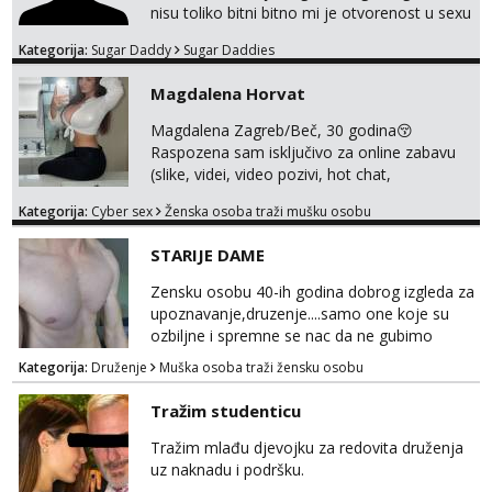
oboje t...
nisu toliko bitni bitno mi je otvorenost u sexu
i bez previse tabooa . Molim ozbiljne da se
Kategorija:
Sugar Daddy
Sugar Daddies
jave na mail . Molim ako je moguce prvi mail
sa slikom ili opisom i otkud ste . Javite se
Magdalena Horvat
necete pozalit
Magdalena Zagreb/Beč, 30 godina😚
Raspozena sam isključivo za online zabavu
(slike, videi, video pozivi, hot chat,
ispunjavanje zelja raznih i fetisa)💦 Slike na
Kategorija:
Cyber sex
Ženska osoba traži mušku osobu
oglasu su MOJE❗ Instagram:
@MagdalenaMagyy Javite mi se porukom na
STARIJE DAME
TELEGRAM: @MagdalenaMagy 👈
(ODGOVARAM JAKO BRZO TU I TU PISITE
Zensku osobu 40-ih godina dobrog izgleda za
AKO STE ZA ZABAVU)🔥 Moguće
upoznavanje,druzenje....samo one koje su
verifkovanje prije zabave✅ JAVI MI SE I
ozbiljne i spremne se nac da ne gubimo
ISPUNI SVOJE NAJVECE FANTAZIJE😈 CEKA...
vrijeme!
Kategorija:
Druženje
Muška osoba traži žensku osobu
Tražim studenticu
Tražim mlađu djevojku za redovita druženja
uz naknadu i podršku.