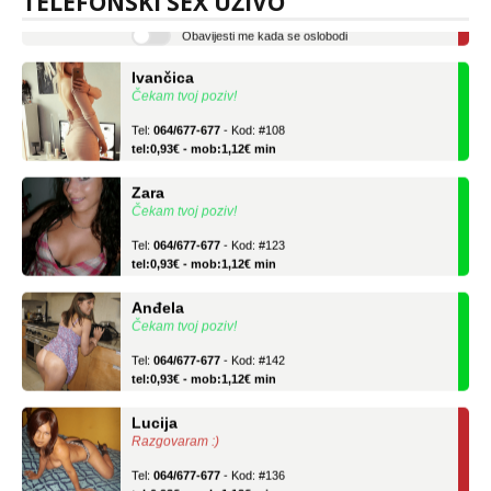
TELEFONSKI SEX UŽIVO
Obavijesti me kada se oslobodi
Ivančica
Čekam tvoj poziv!
Tel:
064/677-677
- Kod: #108
tel:0,93€ - mob:1,12€ min
Zara
Čekam tvoj poziv!
Tel:
064/677-677
- Kod: #123
tel:0,93€ - mob:1,12€ min
Anđela
Čekam tvoj poziv!
Tel:
064/677-677
- Kod: #142
tel:0,93€ - mob:1,12€ min
Lucija
Razgovaram :)
Tel:
064/677-677
- Kod: #136
tel:0,93€ - mob:1,12€ min