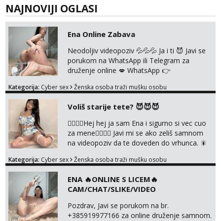
NAJNOVIJI OGLASI
Ena Online Zabava
Neodoljiv videopoziv 💦💦💦 Ja i ti 😈 Javi se
porukom na WhatsApp ili Telegram za
druženje online 💋 WhatsApp 👉
+385919977166 Telegram 👉
Kategorija:
Cyber sex
Ženska osoba traži mušku osobu
@enafriedrichkis NEE radimo sastnke uzivo
nalazenja itd.. +385919977166
Voliš starije tete? 😈😈😈
❤️‍🔥❤️‍🔥Hej hej ja sam Ena i sigurno si vec cuo
za mene❤️‍🔥❤️‍🔥 Javi mi se ako zeliš samnom
na videopoziv da te doveden do vrhunca. 🎇
WhatsApp 👉+385919977166 Telegram 👉
Kategorija:
Cyber sex
Ženska osoba traži mušku osobu
@enafriedrichkis Radim samo ONLINE I
NISTA UŽIVO!!!
ENA 🔥ONLINE S LICEM🔥
CAM/CHAT/SLIKE/VIDEO
Pozdrav, Javi se porukom na br.
+385919977166 za online druženje samnom.