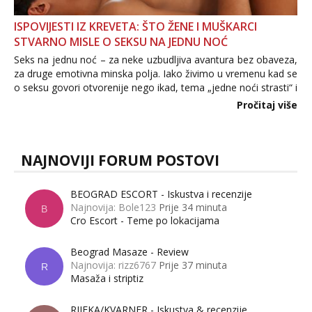
ISPOVIJESTI IZ KREVETA: ŠTO ŽENE I MUŠKARCI
STVARNO MISLE O SEKSU NA JEDNU NOĆ
Seks na jednu noć – za neke uzbudljiva avantura bez obaveza,
za druge emotivna minska polja. Iako živimo u vremenu kad se
o seksu govori otvorenije nego ikad, tema „jedne noći strasti“ i
dalje izaziva burne rasprave. Što zapravo misle žene, a što
Pročitaj više
muškarci? Jesu...
NAJNOVIJI FORUM POSTOVI
BEOGRAD ESCORT - Iskustva i recenzije
Najnovija: Bole123
Prije 34 minuta
B
Cro Escort - Teme po lokacijama
Beograd Masaze - Review
Najnovija: rizz6767
Prije 37 minuta
R
Masaža i striptiz
RIJEKA/KVARNER - Iskustva & recenzije