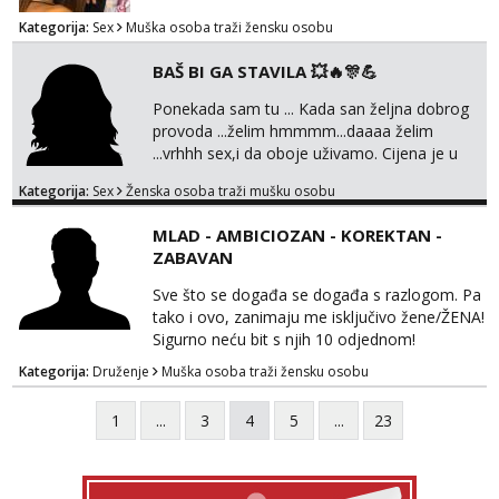
Kategorija:
Sex
Muška osoba traži žensku osobu
BAŠ BI GA STAVILA 💥🔥🎊💪
Ponekada sam tu ... Kada san željna dobrog
provoda ...želim hmmmm...daaaa želim
...vrhhh sex,i da oboje uživamo. Cijena je u
skladu sa time . TVOJ PROSTOR U ZAGREBU
Kategorija:
Sex
Ženska osoba traži mušku osobu
Procjeni jesi li ti taj .?! Ja bi jednog ali
kvalitetnog. Prirodne veće grudi i prcasta
MLAD - AMBICIOZAN - KOREKTAN -
guza ... Javi se 🔥Samo na mail.
ZABAVAN
Sve što se događa se događa s razlogom. Pa
tako i ovo, zanimaju me isključivo žene/ŽENA!
Sigurno neću bit s njih 10 odjednom!
Kategorija:
Druženje
Muška osoba traži žensku osobu
1
...
3
4
5
...
23