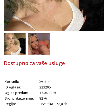
Dostupno za vaše usluge
Korisnik:
Xvictoria
ID oglasa:
223205
Oglas predan:
17.06.2025
Broj prikazivanja:
8276
Regija:
Hrvatska - Zagreb