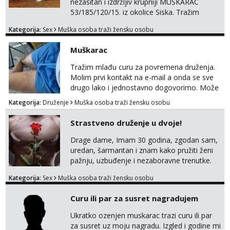
nezasitan i izdržljiv krupniji MUŠKARAC
53/185/120/15. iz okolice Siska. Tražim
MLAĐU ŽENU bez obzira na udaljenost,
Kategorija:
Sex
Muška osoba traži žensku osobu
vjeru, nacionalnost i bračni status za SEKS
bez TABUA i KONDOMA upotpunjen SEKS
Muškarac
IGRAČKAMA od vibratora i umjetnih dilda do
analnih čepova raznih veličina i oblika. Na
Tražim mlađu curu za povremena druženja.
uvid dajem POTVRDU da NEMAM
Molim prvi kontakt na e-mail a onda se sve
SEKSUALNO PRENOSIVIH BOLESTI. Javi se
drugo lako i jednostavno dogovorimo. Može
ako te...
sve u krugu od 100 km oko Zagreba
Kategorija:
Druženje
Muška osoba traži žensku osobu
Strastveno druženje u dvoje!
Drage dame, Imam 30 godina, zgodan sam,
uredan, šarmantan i znam kako pružiti ženi
pažnju, uzbuđenje i nezaboravne trenutke.
Tražim otvorenu damu koja želi prepustiti se
Kategorija:
Sex
Muška osoba traži žensku osobu
snažnoj privlačnosti, strasti i noći ispunjenoj
užitkom bez ikakvih obaveza i komplikacija.
Curu ili par za susret nagradujem
Ako ti nedostaje dodir, poljupci, kemija i
muškarac koji će se potpuno posvetiti tvom
Ukratko ozenjen muskarac trazi curu ili par
zadovoljstvu, možda smo upravo ono što
za susret uz moju nagradu. Izgled i godine mi