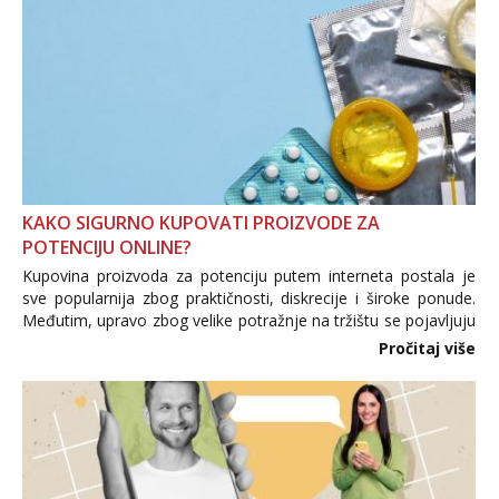
KAKO SIGURNO KUPOVATI PROIZVODE ZA
POTENCIJU ONLINE?
Kupovina proizvoda za potenciju putem interneta postala je
sve popularnija zbog praktičnosti, diskrecije i široke ponude.
Međutim, upravo zbog velike potražnje na tržištu se pojavljuju
i brojni krivotvoreni proizvodi, nepouzdane internetske
Pročitaj više
trgovine te proizvodi nepoznatog podrijetla. ...