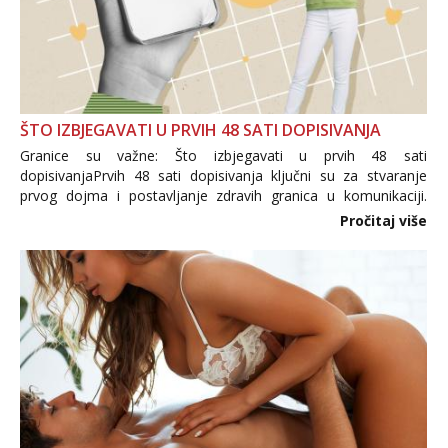
ŠTO IZBJEGAVATI U PRVIH 48 SATI DOPISIVANJA
Granice su važne: Što izbjegavati u prvih 48 sati
dopisivanjaPrvih 48 sati dopisivanja ključni su za stvaranje
prvog dojma i postavljanje zdravih granica u komunikaciji.
Važno je izbjeći prebrzo otkrivanje osobnih ili intimnih
Pročitaj više
informacija, jer nepoznata osoba još nije zaslužila to
povjerenje. Takođe...