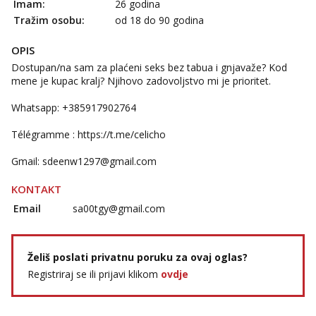
Imam:
26 godina
Tražim osobu:
od 18 do 90 godina
OPIS
Dostupan/na sam za plaćeni seks bez tabua i gnjavaže? Kod
mene je kupac kralj? Njihovo zadovoljstvo mi je prioritet.
Whatsapp: +385917902764
Télégramme : https://t.me/celicho
Gmail:
sdeenw1297@gmail.com
KONTAKT
Email
sa00tgy@gmail.com
Želiš poslati privatnu poruku za ovaj oglas?
Registriraj se ili prijavi klikom
ovdje