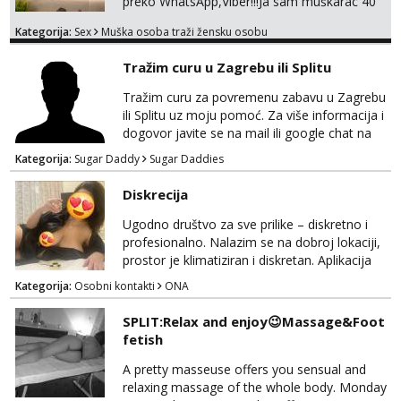
preko WhatsApp,Viber!!!Ja sam muškarac 40
god. 180cm 105kg!!!BDSM I razno razni fetiši
Kategorija:
Sex
Muška osoba traži žensku osobu
sve stvar dogovora otvoren za sve
opcije!!!Parovi isto dobro došli!!!
Tražim curu u Zagrebu ili Splitu
Tražim curu za povremenu zabavu u Zagrebu
ili Splitu uz moju pomoć. Za više informacija i
dogovor javite se na mail ili google chat na
oneofakind999111@gmail.com
Kategorija:
Sugar Daddy
Sugar Daddies
Diskrecija
Ugodno društvo za sve prilike – diskretno i
profesionalno. Nalazim se na dobroj lokaciji,
prostor je klimatiziran i diskretan. Aplikacija
what sapp 0957660399.
Kategorija:
Osobni kontakti
ONA
SPLIT:Relax and enjoy😉Massage&Foot
fetish
A pretty masseuse offers you sensual and
relaxing massage of the whole body. Monday