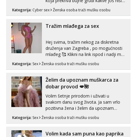
koja prekriva bujne grudi kakve još nisi
vidio, čista ŠESTICA! A usne? O usnama
Kategorija:
Cyber sex
Ženska osoba traži mušku osobu
bolje da ni ne pričam. Prave pune usne
koje će ti se urezati u pamćenje, jer
vjeruj mi, takve još nisi vidio. Uvijek sam
Tražim mlađega za sex
spremna za ONLOINE zabavu...
Hej svima, tražim nekog za diskretna
druženja van Zagreba , po mogućnosti
mlađeg 🥰 Klikni na link ispod i nadji me
tamo, cekam te!
Kategorija:
Sex
Ženska osoba traži mušku osobu
Želim da upoznam muškarca za
dobar provod 💋🌺
Volim šetnje prirodom i uživati u
svakom danu svog života. Ja sam vrlo
pozitivna žena i želim da upoznam
muškarca za dobar provod, naravno
Kategorija:
Sex
Ženska osoba traži mušku osobu
može i nešto više.💋🌺 Klikni na link
ispod i nadji me tamo, cekam te!
Volim kada sam puna kao paprika