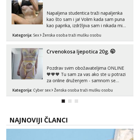
Napaljena studentica traži napaljenka
kao što sam i ja! Volim kada sam puna
kao paprika, izdržljiva sam i nikada mi
nije dosta seksa. Volim grubi seks i više
Kategorija:
Sex
Ženska osoba traži mušku osobu
puta dnevno bilo kad i bilo gdje zato se
javi što prije da me isprobaš Klikni na
link ispod i nadji me tamo, cekam te!
Crvenokosa ljepotica 20g. 🤭
Pozdrav svim obožavateljima ONLINE
🧡🧡🧡 Tu sam za vas ako ste u potrazi
za online druženjem - samnom se
možete zabaviti preko videopoziva, ili
Kategorija:
Cyber sex
Ženska osoba traži mušku osobu
ako vam nisam dovoljna radim i u paru i
trojci s kolegicama, svaka je drugačija
😉 Radim i vruća tipkanja uz slike i hot
line pozive. Za vas sam pripremila ...
NAJNOVIJI ČLANCI