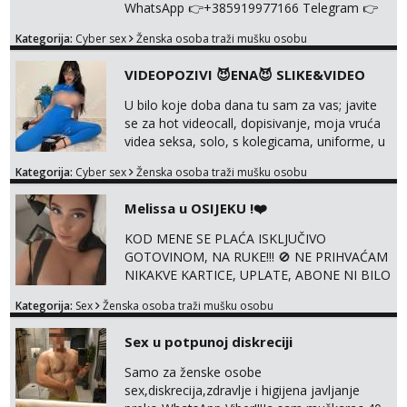
WhatsApp 👉+385919977166 Telegram 👉
@enafriedrichkis Radim videopozive s licem,
Kategorija:
Cyber sex
Ženska osoba traži mušku osobu
solo i s partnerom, kolegicama
(Tina&Natali), razne kombinacije halteri,
VIDEOPOZIVI 😈ENA😈 SLIKE&VIDEO
haljine, štikle, samostojeće itd. Nudim
svakakva videa seksa, pušenje, razne
U bilo koje doba dana tu sam za vas; javite
lokacije, suradnje s kolegicama, fetiši..
se za hot videocall, dopisivanje, moja vruća
Dopisivanje i slike također radim. NIŠTA UŽI...
videa seksa, solo, s kolegicama, uniforme, u
autu itd, te za gole slikice 💋 WhatsApp 👉
Kategorija:
Cyber sex
Ženska osoba traži mušku osobu
+385919977166 Telegram 👉
@enafriedrichkis ISKLJUČIVO ONLINE, NIŠTA
Melissa u OSIJEKU !❤️
UŽIVO
KOD MENE SE PLAĆA ISKLJUČIVO
GOTOVINOM, NA RUKE!!! 🚫 NE PRIHVAĆAM
NIKAKVE KARTICE, UPLATE, ABONE NI BILO
KAKVE DRUGE OBLIKE PLAĆANJA – 💵
Kategorija:
Sex
Ženska osoba traži mušku osobu
SAMO GOTOVINA!!! Moje fotografije su
100% moje, bez laži i igara. Nemam vremena
Sex u potpunoj diskreciji
za dopisivanja Za dogovor mi piši direktno na
WhatsApp – ako znaš što želiš, bit će ti
Samo za ženske osobe
nagrađeno.
sex,diskrecija,zdravlje i higijena javljanje