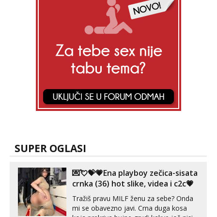
SUPER OGLASI
💌💘💝💗Ena playboy zečica-sisata
crnka (36) hot slike, videa i c2c💗
Tražiš pravu MILF ženu za sebe? Onda
mi se obavezno javi. Crna duga kosa