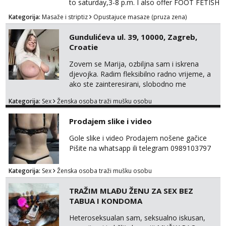
to saturday,3-8 p.m. I also offer FOOT FETISH
for lovers of beautiful feets👣👠👡👢 Calls
Kategorija:
Masaže i striptiz
Opustajuce masaze (pruza zena)
only,no messages! *NO SEX *PRIORITY IS
GIVEN TO REGULAR CLIENTS
Gundulićeva ul. 39, 10000, Zagreb,
Croatie
Zovem se Marija, ozbiljna sam i iskrena
djevojka. Radim fleksibilno radno vrijeme, a
ako ste zainteresirani, slobodno me
kontaktirajte na moj WhatsApp
Kategorija:
Sex
Ženska osoba traži mušku osobu
broj☎️:+385 92 451 2472
Prodajem slike i video
Gole slike i video Prodajem nošene gačice
Pišite na whatsapp ili telegram 0989103797
Kategorija:
Sex
Ženska osoba traži mušku osobu
TRAŽIM MLAĐU ŽENU ZA SEX BEZ
TABUA I KONDOMA
Heteroseksualan sam, seksualno iskusan,