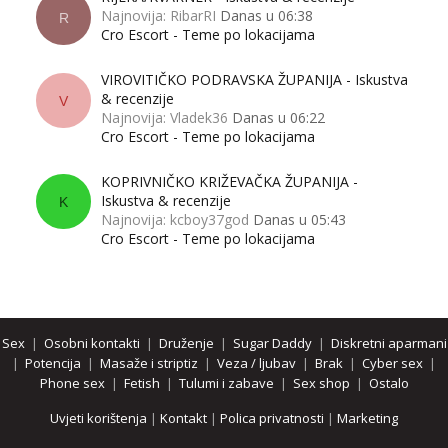
Najnovija: RibarRI
Danas u 06:38
R
Cro Escort - Teme po lokacijama
VIROVITIČKO PODRAVSKA ŽUPANIJA - Iskustva
& recenzije
V
Najnovija: Vladek36
Danas u 06:22
Cro Escort - Teme po lokacijama
KOPRIVNIČKO KRIŽEVAČKA ŽUPANIJA -
Iskustva & recenzije
K
Najnovija: kcboy37god
Danas u 05:43
Cro Escort - Teme po lokacijama
Sex
|
Osobni kontakti
|
Druženje
|
Sugar Daddy
|
Diskretni aparmani
|
Potencija
|
Masaže i striptiz
|
Veza / ljubav
|
Brak
|
Cyber sex
|
Phone sex
|
Fetish
|
Tulumi i zabave
|
Sex shop
|
Ostalo
Uvjeti korištenja
|
Kontakt
|
Polica privatnosti
|
Marketing