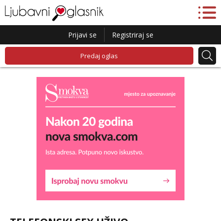
Prijavi se
Registriraj se
Predaj oglas
Lucija
Razgovaram :)
Tel:
064/677-677
- Kod: #136
tel:0,93€ - mob:1,12€ min