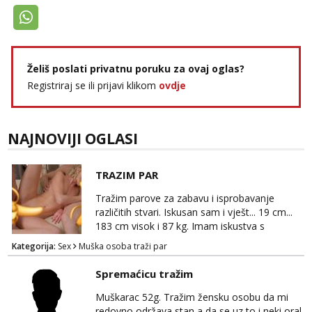
Želiš poslati privatnu poruku za ovaj oglas?
Registriraj se ili prijavi klikom
ovdje
NAJNOVIJI OGLASI
TRAZIM PAR
Tražim parove za zabavu i isprobavanje
različitih stvari. Iskusan sam i vješt... 19 cm...
183 cm visok i 87 kg. Imam iskustva s
parovima, potpuno sam zdrava i njegovana, a
Kategorija:
Sex
Muška osoba traži par
privatnost je apsolutno najvažnija. Ozbiljni
parovi mogu me kontaktirati putem
Spremaćicu tražim
WhatsAppa ili Vibera. Samo ozbiljni parovi
trebaju slati poruke ili zvati. Blokiram one koji
Muškarac 52g. Tražim žensku osobu da mi
nisu ozbiljni.
redovno održava stan a da se uz to i neki oral