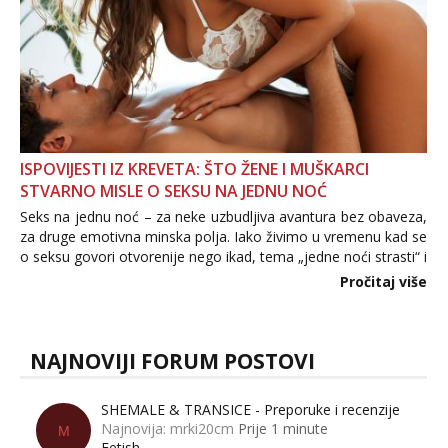
ISPOVIJESTI IZ KREVETA: ŠTO ŽENE I MUŠKARCI
STVARNO MISLE O SEKSU NA JEDNU NOĆ
Seks na jednu noć – za neke uzbudljiva avantura bez obaveza,
za druge emotivna minska polja. Iako živimo u vremenu kad se
o seksu govori otvorenije nego ikad, tema „jedne noći strasti“ i
dalje izaziva burne rasprave. Što zapravo misle žene, a što
Pročitaj više
muškarci? Jesu...
NAJNOVIJI FORUM POSTOVI
SHEMALE & TRANSICE - Preporuke i recenzije
Najnovija: mrki20cm
Prije 1 minute
M
Fetish