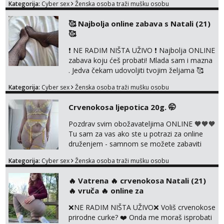
Kategorija:
Cyber sex
Ženska osoba traži mušku osobu
dogovoru 🧡 Dopisivanja hot chat🧡 o
svakakvim fetišima, ulogama i seksi temama
🥰 Najbolja online zabava s Natali (21)
🧡 Videa🧡 solo squirt, razne anal igračke,
🥰
vibratori, s PARTNEROM, S KOLEGICAMA
lizanje, striptiz, footfetiši itd 🔞 ❣️Radim već
❗ NE RADIM NIŠTA UŽIVO ❗ Najbolja ONLINE
jako dugo, imam iskustva i više načina pla...
zabava koju ćeš probati! Mlada sam i mazna
. Jedva čekam udovoljiti tvojim željama 🥰
Javi se porukom na Whatsapp ili Telagram da
Kategorija:
Cyber sex
Ženska osoba traži mušku osobu
se dogovorimo kako ćemo se zabaviti.
Radim videopozive solo i s kolegicom, imam
Crvenokosa ljepotica 20g. 🤭
foto i video materijal u kojem se sama
diram, s kolegicama, s dečkom, igračkama
Pozdrav svim obožavateljima ONLINE 🧡🧡🧡
itd. Radim dopisivanje o seksi temama koje
Tu sam za vas ako ste u potrazi za online
nas uzbuđuju 🤭 Čekam...
druženjem - samnom se možete zabaviti
preko videopoziva, ili ako vam nisam
Kategorija:
Cyber sex
Ženska osoba traži mušku osobu
dovoljna radim i u paru i trojci s kolegicama,
svaka je drugačija 😉 Radim i vruća tipkanja
‎️‍🔥 Vatrena ‎️‍🔥 crvenokosa Natali (21)
uz slike i hot line pozive. Za vas sam
‎️‍🔥 vruča‎ ️‍🔥 online za
pripremila i slike s licem u raznim
kombinacijama isto kao i razna videa 😈
❌NE RADIM NIŠTA UŽIVO❌ Voliš crvenokose
Volim kinky stvari i dominaciju 🤫 ...
prirodne curke? ❤️ Onda me moraš isprobati