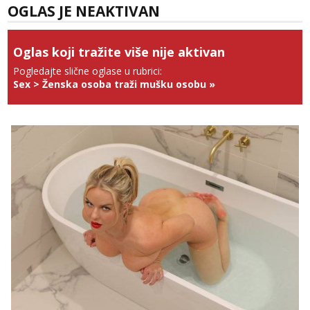
tel:0,93€ - mob:1,12€ min
OGLAS JE NEAKTIVAN
Anđela
Čekam tvoj poziv!
Oglas koji tražite više nije aktivan
Tel:
064/677-677
- Kod: #142
Pogledajte slične oglase u rubrici:
tel:0,93€ - mob:1,12€ min
Sex
>
Ženska osoba traži mušku osobu
»