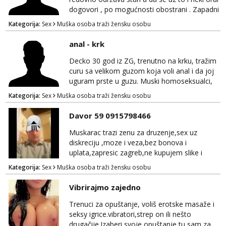
dogovori , po mogućnosti obostrani . Zapadni
dio Zagreba .Javiti se prvo porukom na
Kategorija:
Sex
Muška osoba traži žensku osobu
WhatsApp 0958634499
anal - krk
Decko 30 god iz ZG, trenutno na krku, tražim
curu sa velikom guzom koja voli anal i da joj
uguram prste u guzu. Muski homoseksualci,
parovi i transiči odjebite, ne zanimate me. Bilo
Kategorija:
Sex
Muška osoba traži žensku osobu
kakva placanja opcenito (gotovina) ili
unaprijed (aircash, paysafecard, bonovi) ne
Davor 59 0915798466
dolaze u obzir. Javit se prvo porukom na
whatsapp 0958048882.
Muskarac trazi zenu za druzenje,sex uz
diskreciju ,moze i veza,bez bonova i
uplata,zapresic zagreb,ne kupujem slike i
videa
Kategorija:
Sex
Muška osoba traži žensku osobu
Vibrirajmo zajedno
Trenuci za opuštanje, voliš erotske masaže i
seksy igrice.vibratori,strep on ili nešto
drugačije.Izaberi svoje opuštanje tu sam za