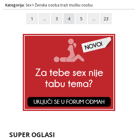
razme vrste zabave uzivo i online
Kategorija:
Sex
Ženska osoba traži mušku osobu
1
...
3
4
5
...
23
SUPER OGLASI