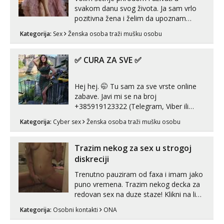
svakom danu svog života. Ja sam vrlo
pozitivna žena i želim da upoznam
muškarca za dobar provod, naravno
Kategorija:
Sex
Ženska osoba traži mušku osobu
može i nešto više.💋🌺 Klikni na link
ispod i nadji me tamo, cekam te!
✅ CURA ZA SVE ✅
Hej hej. 🤭 Tu sam za sve vrste online
zabave. Javi mi se na broj
+385919123322 (Telegram, Viber ili
Whatsapp). 🤙 NE javljaj se na uzivo.
Kategorija:
Cyber sex
Ženska osoba traži mušku osobu
Hvala.
Trazim nekog za sex u strogoj
diskreciji
Trenutno pauziram od faxa i imam jako
puno vremena. Trazim nekog decka za
redovan sex na duze staze! Klikni na link
ispod i nadji me tamo, cekam te!
Kategorija:
Osobni kontakti
ONA