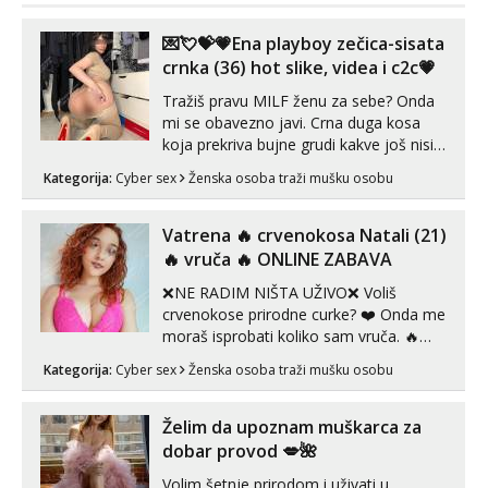
💌💘💝💗Ena playboy zečica-sisata
crnka (36) hot slike, videa i c2c💗
Tražiš pravu MILF ženu za sebe? Onda
mi se obavezno javi. Crna duga kosa
koja prekriva bujne grudi kakve još nisi
vidio, čista ŠESTICA! A usne? O usnama
Kategorija:
Cyber sex
Ženska osoba traži mušku osobu
bolje da ni ne pričam. Prave pune usne
koje će ti se urezati u pamćenje, jer
vjeruj mi, takve još nisi vidio. Uvijek sam
Vatrena ‎️‍🔥 crvenokosa Natali (21)
spremna za ONLOINE zabavu...
‎️‍🔥 vruča‎ ️‍🔥 ONLINE ZABAVA
❌NE RADIM NIŠTA UŽIVO❌ Voliš
crvenokose prirodne curke? ❤️ Onda me
moraš isprobati koliko sam vruča.‎ ️‍🔥
MLADA vražica koja ima 100%
Kategorija:
Cyber sex
Ženska osoba traži mušku osobu
prorodne grudi, 💦 Misli su mi uvijek
prljave i u svemu vidim samo užitak. 💦
U mojoj raznolikoj ponudi možeš
Želim da upoznam muškarca za
pranaći nešto po svojoj mjeri. Sexi videa
dobar provod 💋🌺
s kolegica...
Volim šetnje prirodom i uživati u