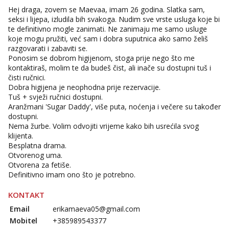
Hej draga, zovem se Maevaa, imam 26 godina. Slatka sam,
seksi i lijepa, izludila bih svakoga. Nudim sve vrste usluga koje bi
te definitivno mogle zanimati. Ne zanimaju me samo usluge
koje mogu pružiti, već sam i dobra suputnica ako samo želiš
razgovarati i zabaviti se.
Ponosim se dobrom higijenom, stoga prije nego što me
kontaktiraš, molim te da budeš čist, ali inače su dostupni tuš i
čisti ručnici.
Dobra higijena je neophodna prije rezervacije.
Tuš + svježi ručnici dostupni.
Aranžmani 'Sugar Daddy', više puta, noćenja i večere su također
dostupni.
Nema žurbe. Volim odvojiti vrijeme kako bih usrećila svog
klijenta.
Besplatna drama.
Otvorenog uma.
Otvorena za fetiše.
Definitivno imam ono što je potrebno.
KONTAKT
Email
erikamaeva05@gmail.com
Mobitel
+385989543377