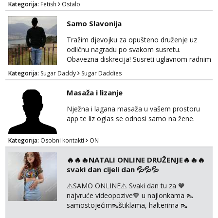
Kategorija:
Fetish
Ostalo
Samo Slavonija
Tražim djevojku za opušteno druženje uz
odličnu nagradu po svakom susretu.
Obavezna diskrecija! Susreti uglavnom radnim
danima tijekom dana ali nije uvjet. Samo
Kategorija:
Sugar Daddy
Sugar Daddies
Slavonija. osmarios984@gmail.com
Masaža i lizanje
Nježna i lagana masaža u vašem prostoru
app te liz oglas se odnosi samo na žene.
Kategorija:
Osobni kontakti
ON
🔥🔥🔥NATALI ONLINE DRUŽENJE🔥🔥🔥
svaki dan cijeli dan 💦💦💦
⚠️SAMO ONLINE⚠️ Svaki dan tu za 🧡
najvruće videopozive🧡 u najlonkama 👠
samostojećim👠štiklama, halterima 👠
školarka👠 tajnica ili ostalo po željama i