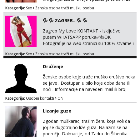
tebe.sve info na mob 095/762-8147
Kategorija:
Sex
Ženska osoba traži mušku osobu
💦 💦 ZAGREB...💦 💦
Zagreb My Love KONTAKT - Isključivo
putem WHATSAPP poruka✅️👍OK.
Fotografije na web stranici su 100% stvarne i
moje. ❤️ 🥰 stariji gospoda su također
Kategorija:
Sex
Ženska osoba traži mušku osobu
dobrodošli! Ali informacije ću vam poslati
samo putem WhatsAppa. ❗️❗️❗️ Samo u mom
Druženje
stanu; čista kupaonica i ručnici za vas prije ili
poslije masaže, nalazim se u centru grada. 🚫
Ženske osobe koje traže muško društvo neka
NE POZIVI ,❌️ NE SEXCAM, ❌️NE
se jave . Dostupan u bilo koje doba dana ili
SEXCHATTING🚫...
noći . Informacije na navedeni mail ili broj
mobitela.
Kategorija:
Osobni kontakti
ON
Lizanje guze
Zgodan muškarac, tražim ženu koja voli da
joj se dugotrajno liže guza. Nalazim se na
području Dalmacije, od Zadra do Šibenika.