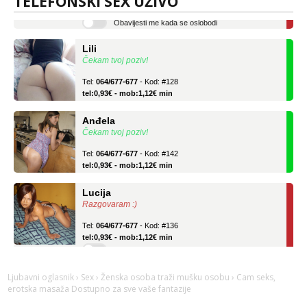
TELEFONSKI SEX UŽIVO
Obavijesti me kada se oslobodi
Lili
Čekam tvoj poziv!
Tel:
064/677-677
- Kod: #128
tel:0,93€ - mob:1,12€ min
Anđela
Čekam tvoj poziv!
Tel:
064/677-677
- Kod: #142
tel:0,93€ - mob:1,12€ min
Lucija
Razgovaram :)
Tel:
064/677-677
- Kod: #136
tel:0,93€ - mob:1,12€ min
Obavijesti me kada se oslobodi
Lili
Čekam tvoj poziv!
Ljubavni oglasnik
›
Sex
›
Ženska osoba traži mušku osobu
› Cam seks,
erotska masaža Dostupno za sve vaše fantazije
Tel:
064/677-677
- Kod: #128