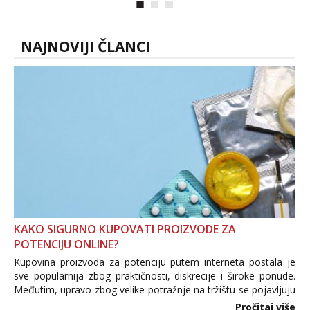
NAJNOVIJI ČLANCI
KAKO SIGURNO KUPOVATI PROIZVODE ZA
POTENCIJU ONLINE?
Kupovina proizvoda za potenciju putem interneta postala je
sve popularnija zbog praktičnosti, diskrecije i široke ponude.
Međutim, upravo zbog velike potražnje na tržištu se pojavljuju
i brojni krivotvoreni proizvodi, nepouzdane internetske
Pročitaj više