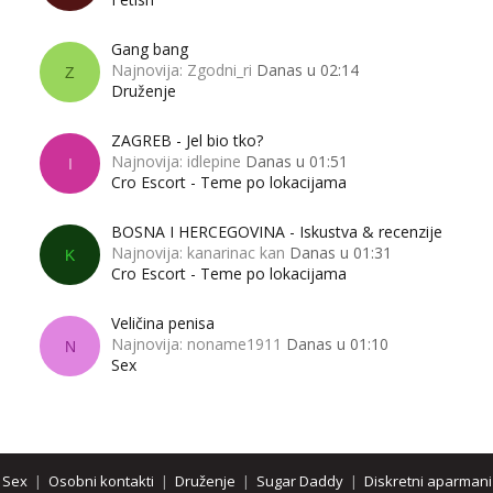
Gang bang
Najnovija: Zgodni_ri
Danas u 02:14
Z
Druženje
ZAGREB - Jel bio tko?
Najnovija: idlepine
Danas u 01:51
I
Cro Escort - Teme po lokacijama
BOSNA I HERCEGOVINA - Iskustva & recenzije
Najnovija: kanarinac kan
Danas u 01:31
K
Cro Escort - Teme po lokacijama
Veličina penisa
Najnovija: noname1911
Danas u 01:10
N
Sex
Sex
|
Osobni kontakti
|
Druženje
|
Sugar Daddy
|
Diskretni aparmani