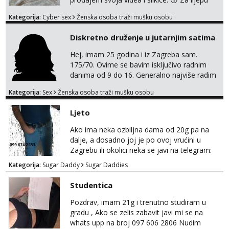
suradnju javi mi se porukom na Whatsupp,
Kategorija:
Cyber sex
Ženska osoba traži mušku osobu
Viber ili Telegram. +385 91 723 0045
Diskretno druženje u jutarnjim satima
Hej, imam 25 godina i iz Zagreba sam.
175/70. Ovime se bavim isključivo radnim
danima od 9 do 16. Generalno najviše radim
GFE, tako da ako voliš lagana, opuštena
Kategorija:
Sex
Ženska osoba traži mušku osobu
druženja u diskreciji, vjerovatno ćemo si
pasati. Preferiram dugoročna druženja
Ljeto
također, nisam zainteresirana za one and
done susrete. Ako se nalaziš u ovome, javi
Ako ima neka ozbiljna dama od 20g pa na
mi se na WhatsApp sa nečime o sebi i tome
dalje, a dosadno joj je po ovoj vrućini u
što voliš seksualno za daljnji d...
Zagrebu ili okolici neka se javi na telegram:
Bozt_8 ili na viber 099 674 2553.
Kategorija:
Sugar Daddy
Sugar Daddies
Studentica
Pozdrav, imam 21g i trenutno studiram u
gradu , Ako se zelis zabavit javi mi se na
whats upp na broj 097 606 2806 Nudim