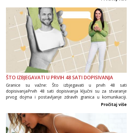
trgovine te proizvodi nepoznatog podrijetla. ...
ŠTO IZBJEGAVATI U PRVIH 48 SATI DOPISIVANJA
Granice su važne: Što izbjegavati u prvih 48 sati
dopisivanjaPrvih 48 sati dopisivanja ključni su za stvaranje
prvog dojma i postavljanje zdravih granica u komunikaciji.
Važno je izbjeći prebrzo otkrivanje osobnih ili intimnih
Pročitaj više
informacija, jer nepoznata osoba još nije zaslužila to
povjerenje. Takođe...