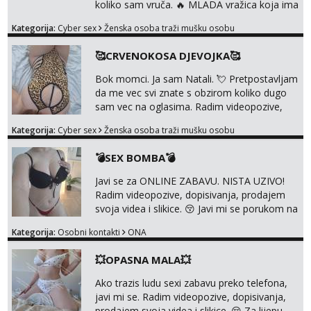
koliko sam vruča.‎ ️‍🔥 MLADA vražica koja ima
100% prorodne grudi, 💦 Misli su mi uvijek
Kategorija:
Cyber sex
Ženska osoba traži mušku osobu
prljave i u svemu vidim samo užitak. 💦 U
mojoj raznolikoj ponudi možeš pranaći nešto
🥰CRVENOKOSA DJEVOJKA🥰
po svojoj mjeri. Sexi videa s kolegicama,
dečkom ili pak ja sama di se dovodim do
Bok momci. Ja sam Natali. 💘 Pretpostavljam
ludila. 🍑 Naravno ako ti moja ponuda nije
da me vec svi znate s obzirom koliko dugo
dovoljna uvije...
sam vec na oglasima. Radim videopozive,
dopisivanja, prodajem svoja videa i slikice. 😚
Kategorija:
Cyber sex
Ženska osoba traži mušku osobu
Za lijepu suradnju javi mi se porukom na
Whatsupp, Viber ili Telegram. +385 91 723
💣SEX BOMBA💣
0045
Javi se za ONLINE ZABAVU. NISTA UZIVO!
Radim videopozive, dopisivanja, prodajem
svoja videa i slikice. 😚 Javi mi se porukom na
Whatsupp, Viber ili Telegram. +385 91 723
Kategorija:
Osobni kontakti
ONA
0045
💥OPASNA MALA💥
Ako trazis ludu sexi zabavu preko telefona,
javi mi se. Radim videopozive, dopisivanja,
prodajem svoja videa i slikice. 😚 Za lijepu