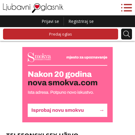
Prijavi se
Registriraj se
Predaj oglas
Lucija
Razgovaram :)
Tel:
064/677-677
- Kod: #136
tel:0,93€ - mob:1,12€ min