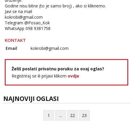
druženje.
Godine nisu bitne (to je samo broj) , ako si kliknemo.
Javi se na mail
kokrobi@gmail.com
Telegram @Posao_Kok
WhatsApp 098 9381758
KONTAKT
Email
kokrobi@gmail.com
Želiš poslati privatnu poruku za ovaj oglas?
Registriraj se ili prijavi klikom
ovdje
NAJNOVIJI OGLASI
1
...
22
23