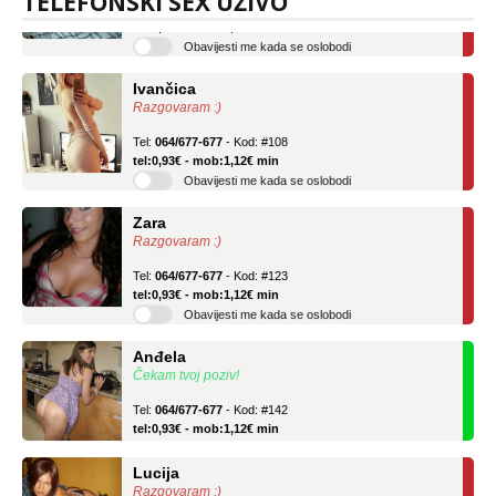
TELEFONSKI SEX UŽIVO
tel:0,93€ - mob:1,12€ min
Obavijesti me kada se oslobodi
Ivančica
Razgovaram :)
Tel:
064/677-677
- Kod: #108
tel:0,93€ - mob:1,12€ min
Obavijesti me kada se oslobodi
Zara
Razgovaram :)
Tel:
064/677-677
- Kod: #123
tel:0,93€ - mob:1,12€ min
Obavijesti me kada se oslobodi
Anđela
Čekam tvoj poziv!
Tel:
064/677-677
- Kod: #142
tel:0,93€ - mob:1,12€ min
Lucija
Razgovaram :)