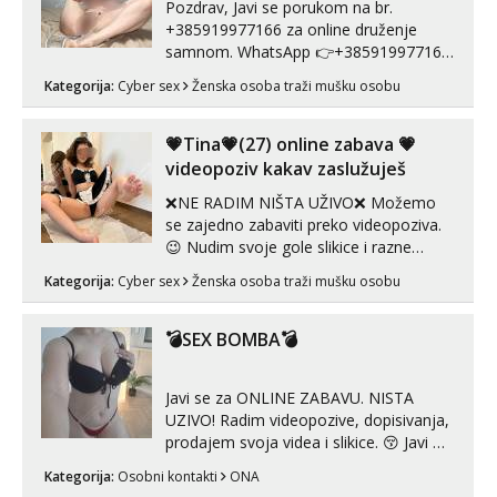
Pozdrav, Javi se porukom na br.
+385919977166 za online druženje
samnom. WhatsApp 👉+385919977166
Telegram 👉@enafriedrichkis Radim
Kategorija:
Cyber sex
Ženska osoba traži mušku osobu
videopozive s licem, solo i s partnerom,
kolegicama (Tina&Natali), razne
kombinacije halteri, haljine, štikle,
💗Tina💗(27) online zabava 💗
samostojeće itd. Nudim svakakva videa
videopoziv kakav zaslužuješ
seksa, puš...
❌NE RADIM NIŠTA UŽIVO❌ Možemo
se zajedno zabaviti preko videopoziva.
😉 Nudim svoje gole slikice i razne
videouradke. 🤩 Za online zabavu pošalji
Kategorija:
Cyber sex
Ženska osoba traži mušku osobu
poruku na Whatsapp, Telegram ili Viber.
😎 +385 91 912 3322 Za provjeru moje
autentičnosti možeš me vidjeti na
💣SEX BOMBA💣
videopozivu. 😉 S vama sam vec 5 ...
Javi se za ONLINE ZABAVU. NISTA
UZIVO! Radim videopozive, dopisivanja,
prodajem svoja videa i slikice. 😚 Javi mi
se porukom na Whatsupp, Viber ili
Kategorija:
Osobni kontakti
ONA
Telegram. +385 91 723 0045