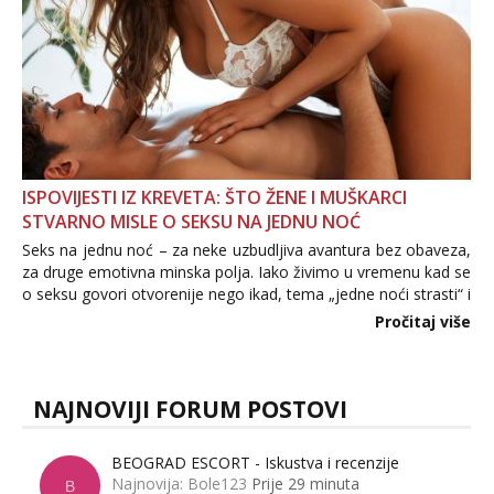
ISPOVIJESTI IZ KREVETA: ŠTO ŽENE I MUŠKARCI
STVARNO MISLE O SEKSU NA JEDNU NOĆ
Seks na jednu noć – za neke uzbudljiva avantura bez obaveza,
za druge emotivna minska polja. Iako živimo u vremenu kad se
o seksu govori otvorenije nego ikad, tema „jedne noći strasti“ i
dalje izaziva burne rasprave. Što zapravo misle žene, a što
Pročitaj više
muškarci? Jesu...
NAJNOVIJI FORUM POSTOVI
BEOGRAD ESCORT - Iskustva i recenzije
Najnovija: Bole123
Prije 29 minuta
B