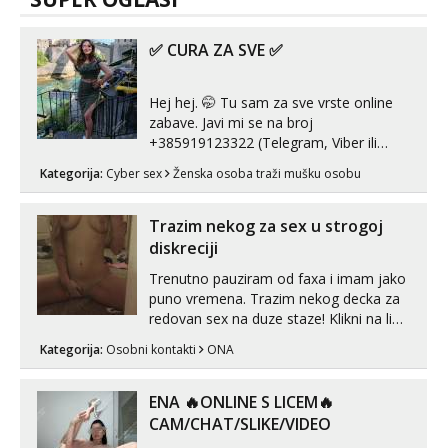
✅ CURA ZA SVE ✅
Hej hej. 🤭 Tu sam za sve vrste online
zabave. Javi mi se na broj
+385919123322 (Telegram, Viber ili
Whatsapp). 🤙 NE javljaj se na uzivo.
Kategorija:
Cyber sex
Ženska osoba traži mušku osobu
Hvala.
Trazim nekog za sex u strogoj
diskreciji
Trenutno pauziram od faxa i imam jako
puno vremena. Trazim nekog decka za
redovan sex na duze staze! Klikni na link
ispod i nadji me tamo, cekam te!
Kategorija:
Osobni kontakti
ONA
ENA 🔥ONLINE S LICEM🔥
CAM/CHAT/SLIKE/VIDEO