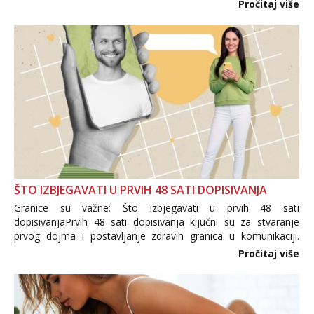
i brojni krivotvoreni proizvodi, nepouzdane internetske
Pročitaj više
trgovine te proizvodi nepoznatog podrijetla. ...
ŠTO IZBJEGAVATI U PRVIH 48 SATI DOPISIVANJA
Granice su važne: Što izbjegavati u prvih 48 sati
dopisivanjaPrvih 48 sati dopisivanja ključni su za stvaranje
prvog dojma i postavljanje zdravih granica u komunikaciji.
Važno je izbjeći prebrzo otkrivanje osobnih ili intimnih
Pročitaj više
informacija, jer nepoznata osoba još nije zaslužila to
povjerenje. Takođe...