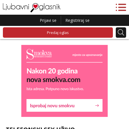
Prijavi se
Registriraj se
Predaj oglas
Lucija
Razgovaram :)
Tel:
064/677-677
- Kod: #136