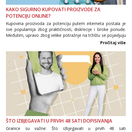
KAKO SIGURNO KUPOVATI PROIZVODE ZA
POTENCIJU ONLINE?
Kupovina proizvoda za potenciju putem interneta postala je
sve popularnija zbog praktičnosti, diskrecije i široke ponude.
Međutim, upravo zbog velike potražnje na tržištu se pojavljuju
i brojni krivotvoreni proizvodi, nepouzdane internetske
Pročitaj više
trgovine te proizvodi nepoznatog podrijetla. ...
ŠTO IZBJEGAVATI U PRVIH 48 SATI DOPISIVANJA
Granice su važne: Što izbjegavati u prvih 48 sati