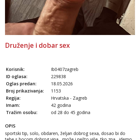
Druženje i dobar sex
Korisnik:
Ib0407zagreb
ID oglasa:
229838
Oglas predan:
18.05.2026
Broj prikazivanja:
1153
Regija:
Hrvatska - Zagreb
Imam:
42 godina
Tražim osobu:
od 28 do 45 godina
OPIS
sportski tip, solo, obdaren, željan dobrog sexa, dosao bi do
tebe s bocom dobrog vina....može i nešto više, tko zna....idemo