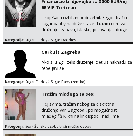
Financirao bi djevojku sa 3000 EUR/mj
❤️ VIP Tretman
Uspješan i ozbiljan poduzetnik 37god tražim
sugar babby na duže staze. Tražim curu za
druženje, zabavu, izlaske, putovanja i druge
lijepe stvari na obostranu korist. Ako si
Kategorija:
Sugar Daddy
Sugar Daddies
otvorena, komunikativna, zgodna i atraktivna
javi se na moj email:
Curku iz Zagreba
markodalic37@gmail.com
Ako si u Zg i zelis druzenje,izlet uz naknadu za
tebe javi se
Kategorija:
Sugar Daddy
Sugar Baby (zensko)
Tražim mlađega za sex
Hej svima, tražim nekog za diskretna
druženja van Zagreba , po mogućnosti
mlađeg 🥰 Klikni na link ispod i nadji me
tamo, cekam te!
Kategorija:
Sex
Ženska osoba traži mušku osobu