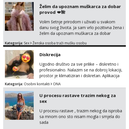
Želim da upoznam muškarca za dobar
provod 💋🌺
Volim šetnje prirodom i uživati u svakom
danu svog života. Ja sam vrlo pozitivna žena i
želim da upoznam muškarca za dobar
provod, naravno može i nešto više.💋🌺 Klikni
Kategorija:
Sex
Ženska osoba traži mušku osobu
na link ispod i nadji me tamo, cekam te!
Diskrecija
Ugodno društvo za sve prilike – diskretno i
profesionalno. Nalazim se na dobroj lokaciji,
prostor je klimatiziran i diskretan. Aplikacija
what sapp 0957660399.
Kategorija:
Osobni kontakti
ONA
U procesu rastave trazim nekog za
sex
U procesu rastave , trazim nekog da isproba
sa mnom ono sto nisam mogla i smjela do
sada