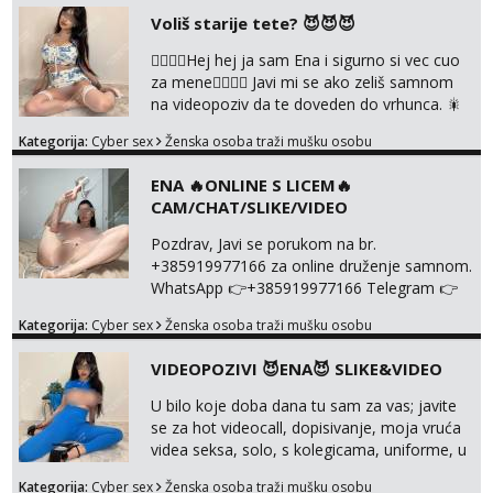
nalazenja itd.. +385919977166
Voliš starije tete? 😈😈😈
❤️‍🔥❤️‍🔥Hej hej ja sam Ena i sigurno si vec cuo
za mene❤️‍🔥❤️‍🔥 Javi mi se ako zeliš samnom
na videopoziv da te doveden do vrhunca. 🎇
WhatsApp 👉+385919977166 Telegram 👉
Kategorija:
Cyber sex
Ženska osoba traži mušku osobu
@enafriedrichkis Radim samo ONLINE I
NISTA UŽIVO!!!
ENA 🔥ONLINE S LICEM🔥
CAM/CHAT/SLIKE/VIDEO
Pozdrav, Javi se porukom na br.
+385919977166 za online druženje samnom.
WhatsApp 👉+385919977166 Telegram 👉
@enafriedrichkis Radim videopozive s licem,
Kategorija:
Cyber sex
Ženska osoba traži mušku osobu
solo i s partnerom, kolegicama
(Tina&Natali), razne kombinacije halteri,
VIDEOPOZIVI 😈ENA😈 SLIKE&VIDEO
haljine, štikle, samostojeće itd. Nudim
svakakva videa seksa, pušenje, razne
U bilo koje doba dana tu sam za vas; javite
lokacije, suradnje s kolegicama, fetiši..
se za hot videocall, dopisivanje, moja vruća
Dopisivanje i slike također radim. NIŠTA UŽI...
videa seksa, solo, s kolegicama, uniforme, u
autu itd, te za gole slikice 💋 WhatsApp 👉
Kategorija:
Cyber sex
Ženska osoba traži mušku osobu