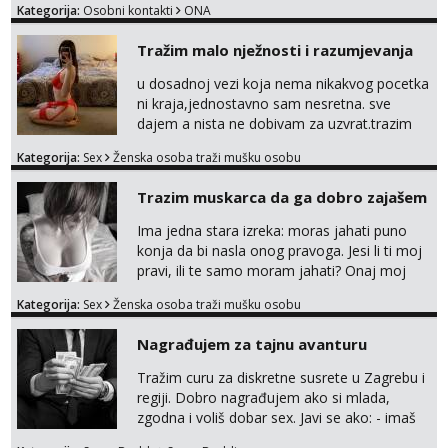
Kategorija:
Osobni kontakti
ONA
Tražim malo nježnosti i razumjevanja
u dosadnoj vezi koja nema nikakvog pocetka
ni kraja,jednostavno sam nesretna. sve
dajem a nista ne dobivam za uzvrat.trazim
muskarca koji ce zadovoljiti moje potrebe,ne
Kategorija:
Sex
Ženska osoba traži mušku osobu
trazim puno samo malo njeznosti i
razumjevanja. volim njezan seks i njezne
Trazim muskarca da ga dobro zajašem
poljupce po tijelu koji me jako
pale,obozavam kad muskarac preuzme
Ima jedna stara izreka: moras jahati puno
kontrolu . javi se :) Klikni na link ispod i nadji
konja da bi nasla onog pravoga. Jesi li ti moj
me tamo, cekam te!
pravi, ili te samo moram jahati? Onaj moj
bivsi je bio samo konj hahahahah Klikni niže
Kategorija:
Sex
Ženska osoba traži mušku osobu
na sexdater link i javi mi se tamo....
Nagrađujem za tajnu avanturu
Tražim curu za diskretne susrete u Zagrebu i
regiji. Dobro nagrađujem ako si mlada,
zgodna i voliš dobar sex. Javi se ako: - imaš
do 25 godina - imaš do 65 kg - imaš dugu