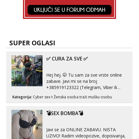
SUPER OGLASI
✅ CURA ZA SVE ✅
Hej hej. 🤭 Tu sam za sve vrste online
zabave. Javi mi se na broj
+385919123322 (Telegram, Viber ili
Whatsapp). 🤙 NE javljaj se na uzivo.
Kategorija:
Cyber sex
Ženska osoba traži mušku osobu
Hvala.
💣SEX BOMBA💣
Javi se za ONLINE ZABAVU. NISTA
UZIVO! Radim videopozive, dopisivanja,