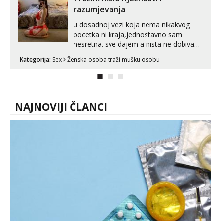
pranaći nešto po svojoj mjeri. Sexi videa
razumjevanja
s kolegica...
u dosadnoj vezi koja nema nikakvog
pocetka ni kraja,jednostavno sam
nesretna. sve dajem a nista ne dobivam
za uzvrat.trazim muskarca koji ce
Kategorija:
Sex
Ženska osoba traži mušku osobu
zadovoljiti moje potrebe,ne trazim puno
samo malo njeznosti i razumjevanja.
volim njezan seks i njezne poljupce po
tijelu koji me jako pale,obozavam kad
muskar...
NAJNOVIJI ČLANCI