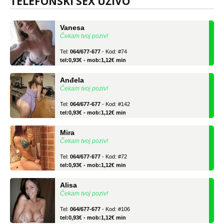
TELEFONSKI SEX UŽIVO
Vanesa
Čekam tvoj poziv!
Tel:
064/677-677
- Kod: #74
tel:0,93€ - mob:1,12€ min
Anđela
Čekam tvoj poziv!
Tel:
064/677-677
- Kod: #142
tel:0,93€ - mob:1,12€ min
Mira
Čekam tvoj poziv!
Tel:
064/677-677
- Kod: #72
tel:0,93€ - mob:1,12€ min
Alisa
Čekam tvoj poziv!
Tel:
064/677-677
- Kod: #106
tel:0,93€ - mob:1,12€ min