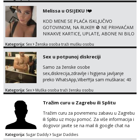
+385919977166 Telegram 👉
@enafriedrichkis ISKLJUČIVO ONLINE, NIŠTA
Melissa u OSIJEKU !❤️
UŽIVO
KOD MENE SE PLAĆA ISKLJUČIVO
GOTOVINOM, NA RUKE!!! 🚫 NE PRIHVAĆAM
NIKAKVE KARTICE, UPLATE, ABONE NI BILO
KAKVE DRUGE OBLIKE PLAĆANJA – 💵
Kategorija:
Sex
Ženska osoba traži mušku osobu
SAMO GOTOVINA!!! Moje fotografije su
100% moje, bez laži i igara. Nemam vremena
Sex u potpunoj diskreciji
za dopisivanja Za dogovor mi piši direktno na
WhatsApp – ako znaš što želiš, bit će ti
Samo za ženske osobe
nagrađeno.
sex,diskrecija,zdravlje i higijena javljanje
preko WhatsApp,Viber!!!Ja sam muškarac 40
god. 180cm 105kg!!!BDSM I razno razni fetiši
Kategorija:
Sex
Muška osoba traži žensku osobu
sve stvar dogovora otvoren za sve
opcije!!!Parovi isto dobro došli!!!
Tražim curu u Zagrebu ili Splitu
Tražim curu za povremenu zabavu u Zagrebu
ili Splitu uz moju pomoć. Za više informacija i
dogovor javite se na mail ili google chat na
oneofakind999111@gmail.com
Kategorija:
Sugar Daddy
Sugar Daddies