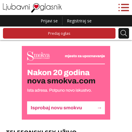
Prijavi se
Registriraj se
Predaj oglas
Alisa
Čekam tvoj poziv!
Tel:
064/677-677
- Kod: #106
tel:0,93€ - mob:1,12€ min