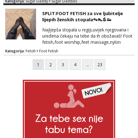
Kategorija:
Sugar Daddy
Sugar Daddies
kosu - se dobro ljubiš - si fleksibilna s
vremenom (jer ga nemam previše) i
SPLIT:FOOT FETISH za sve ljubitelje
dostupna radnim danom (vikendi i noći su za
lijepih ženskih stopala👡👠👢👟
obitelj) - vodiš brigu o zdravlju i koristiš
zaštitu Ne javljajte se: - debele - frajeri i
Najljepša stopala u regiji,uvijek njegovana i
paro...
uređena čekaju na tebe da ih obožavaš! Foot
fetish,foot worship,feet massage,nylon
fetish,trampling... Ponedjeljak-subota:15-
Kategorija:
Fetish
Foot Fetish
20.30h. Samo za istinske obožavatelje ovog
fetisha,isključivo POZIV. Sex i sl.ISKLJUČENO!
1
2
3
4
...
23