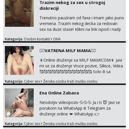
Trazim nekog za sex u strogoj
diskreciji
Trenutno pauziram od faxa i imam jako puno
vremena. Trazim nekog decka za redovan
sex na duze staze! Klikni na link ispod i nadji
me tamo, cekam te!
Kategorija:
Osobni kontakti
ONA
❤️‍🔥VATRENA MILF MAMA❤️‍🔥
🎇Online druženje sa MILF MAMICOM🎇 Javi
mi se za druženje Vruce pozive, Slikice, Videa
🥰🥰🥰🥰🥰🥰🥰🥰🥰🥰🥰🥰🥰 Solo ili sa
partnerom ili kolegicama Javi mi se porukom
Kategorija:
Cyber sex
Ženska osoba traži mušku osobu
WhatsApp ili Telegram WhatsApp 👉
+385919977166 Telegram 👉
Ena Online Zabava
@enafriedrichkis 🤬NE RADIM SASTANKE I
DRUZENJA UZIVO🤬
Neodoljiv videopoziv 💦💦💦 Ja i ti 😈 Javi se
porukom na WhatsApp ili Telegram za
druženje online 💋 WhatsApp 👉
+385919977166 Telegram 👉
Kategorija:
Cyber sex
Ženska osoba traži mušku osobu
@enafriedrichkis NEE radimo sastnke uzivo