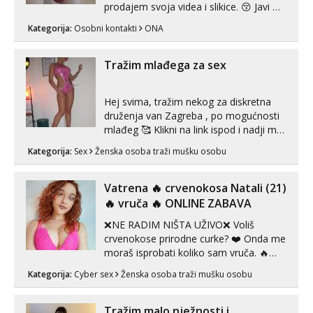
prodajem svoja videa i slikice. 😚 Javi mi
se porukom na Whatsupp, Viber ili
Kategorija:
Osobni kontakti
ONA
Telegram. +385 91 723 0045
Tražim mlađega za sex
Hej svima, tražim nekog za diskretna
druženja van Zagreba , po mogućnosti
mlađeg 🥰 Klikni na link ispod i nadji me
tamo, cekam te!
Kategorija:
Sex
Ženska osoba traži mušku osobu
Vatrena ‎️‍🔥 crvenokosa Natali (21)
‎️‍🔥 vruča‎ ️‍🔥 ONLINE ZABAVA
❌NE RADIM NIŠTA UŽIVO❌ Voliš
crvenokose prirodne curke? ❤️ Onda me
moraš isprobati koliko sam vruča.‎ ️‍🔥
MLADA vražica koja ima 100%
Kategorija:
Cyber sex
Ženska osoba traži mušku osobu
prorodne grudi, 💦 Misli su mi uvijek
prljave i u svemu vidim samo užitak. 💦
U mojoj raznolikoj ponudi možeš
Tražim malo nježnosti i