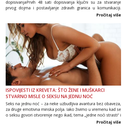
dopisivanjaPrvih 48 sati dopisivanja ključni su za stvaranje
prvog dojma i postavljanje zdravih granica u komunikaciji.
Važno je izbjeći prebrzo otkrivanje osobnih ili intimnih
Pročitaj više
informacija, jer nepoznata osoba još nije zaslužila to
povjerenje. Takođe...
ISPOVIJESTI IZ KREVETA: ŠTO ŽENE I MUŠKARCI
STVARNO MISLE O SEKSU NA JEDNU NOĆ
Seks na jednu noć – za neke uzbudljiva avantura bez obaveza,
za druge emotivna minska polja. Iako živimo u vremenu kad se
o seksu govori otvorenije nego ikad, tema „jedne noći strasti“ i
dalje izaziva burne rasprave. Što zapravo misle žene, a što
Pročitaj više
muškarci? Jesu...