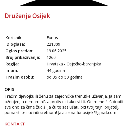
Druženje Osijek
Korisnik:
Funos
ID oglasa:
221309
Oglas predan:
19.06.2025
Broj prikazivanja:
1260
Regija:
Hrvatska - Osječko-baranjska
Imam:
44 godina
Tražim osobu:
od 35 do 50 godina
OPIS
Tražim djevojku ili ženu za zajedničke trenutke uživanja. Ja sam
oženjen, a nemam ništa protiv niti ako si i ti. Od mene ćeš dobiti
sve ono za čime žudiš. Ja ću te saslušati, biti tvoj tajni prijatelj,
pomaziti te i učiniti sretnom! Javi se na
funosijek@gmail.com
KONTAKT