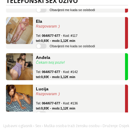
TELEFONSKI SEX UŽIVO
tel:0,93€ - mob:1,12€ min
Obavijesti me kada se oslobodi
Ela
Razgovaram :)
Tel:
064/677-677
- Kod: #117
tel:0,93€ - mob:1,12€ min
Obavijesti me kada se oslobodi
Anđela
Čekam tvoj poziv!
Tel:
064/677-677
- Kod: #142
tel:0,93€ - mob:1,12€ min
Lucija
Razgovaram :)
Tel:
064/677-677
- Kod: #136
tel:0,93€ - mob:1,12€ min
Obavijesti me kada se oslobodi
Ela
Ljubavni oglasnik
›
Sex
›
Muška osoba traži žensku osobu
› Druženje Osijek
Razgovaram :)