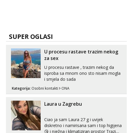
SUPER OGLASI
U procesu rastave trazim nekog
za sex
U procesu rastave , trazim nekog da
isproba sa mnom ono sto nisam mogla
i smjela do sada
Kategorija:
Osobni kontakti
ONA
Laura u Zagrebu
Ciao ja sam Laura 27 g i uvijek
diskretno i namirisana sam i top higijena
😘 i nježna i klimatiziran prostor Trazim