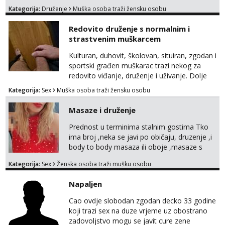
Kategorija:
Druženje
Muška osoba traži žensku osobu
Redovito druženje s normalnim i
strastvenim muškarcem
Kulturan, duhovit, školovan, situiran, zgodan i
sportski građen muškarac trazi nekog za
redovito viđanje, druženje i uživanje. Dolje
obdaren, deblji k..., zilav, 19 cm, a gore kosa i
Kategorija:
Sex
Muška osoba traži žensku osobu
zubi na broju 😂 Može druženje, redovito (ako
zelite uz diskreciju) kod mene u Zagrebu,
Masaze i druženje
vikendici, na moru itd.. . Super masiram,
izvrstan u sexu, bez tabua i limita, otvoren i
Prednost u terminima stalnim gostima Tko
komunikativan. Moguce i kombinacije ŽŽM ...
ima broj ,neka se javi po običaju, druzenje ,i
body to body masaza ili oboje ,masaze s
happy endom, ili samo body to body, sa
Kategorija:
Sex
Ženska osoba traži mušku osobu
happy endom..ostali..imate moj mail za info
maserkasplit96@gmail.com ili pošaljite upit
Napaljen
na WhatsApp 0958296578 (neki od vas salju
poruke u 2 ujutro ili kasnije🤦🏼‍♀️ali nećete
Cao ovdje slobodan zgodan decko 33 godine
dobiti odgovor u to vrime vec 9 do 21)
koji trazi sex na duze vrjeme uz obostrano
odnosno ...
zadovoljstvo mogu se javit cure zene