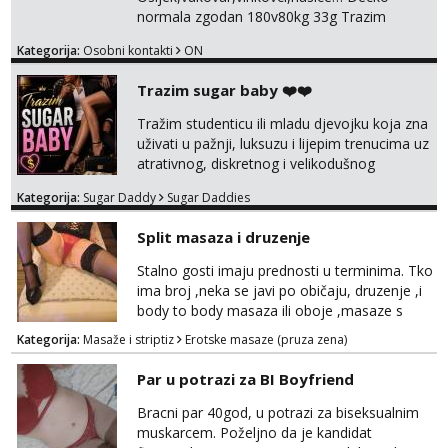
normala zgodan 180v80kg 33g Trazim
djevojku za povremeno viđanje i zabavu
Kategorija:
Osobni kontakti
ON
mobilan sam nije mi se problem provozati
bilo gdje na podrucje SLAVONIJE …ako ima
Trazim sugar baby ❤️❤️
neka djevojka dama neka se javi sa uvjetima
i zeljama 095 5129 864
Tražim studenticu ili mladu djevojku koja zna
uživati u pažnji, luksuzu i lijepim trenucima uz
atrativnog, diskretnog i velikodušnog
muškarca. Volim razmaziti djevojku koja zna
Kategorija:
Sugar Daddy
Sugar Daddies
cijeniti pažnju, dobru energiju i zajedničke
trenutke. Bez igrica i drame – samo iskren
Split masaza i druzenje
dogovor, privlačnost i uživanje u životu. Ako
si samouvjerena i znaš što želiš, javi se.
Stalno gosti imaju prednosti u terminima. Tko
Diskretnost mi je jako bitna...
ima broj ,neka se javi po običaju, druzenje ,i
body to body masaza ili oboje ,masaze s
happy endom, ili samo body to body, sa
Kategorija:
Masaže i striptiz
Erotske masaze (pruza zena)
happy endom..ostali..imate moj mail za info
maserkasplit96@gmail.com ili pošaljite upit na
Par u potrazi za BI Boyfriend
WhatsApp 0958296578 (neki od vas salju
poruke u 2 ujutro ili kasnije🤦🏼‍♀️ali nećete
Bracni par 40god, u potrazi za biseksualnim
dobiti odgovor u to vrime vec 9 do 21) odno...
muskarcem. Poželjno da je kandidat