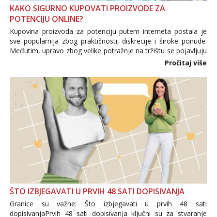
KAKO SIGURNO KUPOVATI PROIZVODE ZA
POTENCIJU ONLINE?
Kupovina proizvoda za potenciju putem interneta postala je
sve popularnija zbog praktičnosti, diskrecije i široke ponude.
Međutim, upravo zbog velike potražnje na tržištu se pojavljuju
i brojni krivotvoreni proizvodi, nepouzdane internetske
Pročitaj više
trgovine te proizvodi nepoznatog podrijetla. ...
ŠTO IZBJEGAVATI U PRVIH 48 SATI DOPISIVANJA
Granice su važne: Što izbjegavati u prvih 48 sati
dopisivanjaPrvih 48 sati dopisivanja ključni su za stvaranje