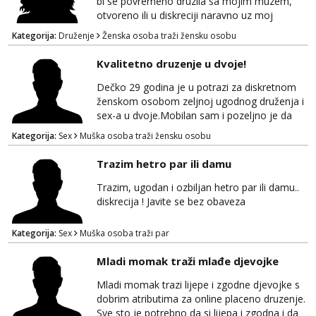
bi se povremeno druzila sa mojim muzem,
Ono što mi je važ...
otvoreno ili u diskreciji naravno uz moj
blagoslov i moje znanje. Trazi se prijateljica
Kategorija:
Druženje
Ženska osoba traži žensku osobu
koja bi njega zadovoljila ponekad ako se
stvari poklope i ja bi bila prisutna. Ocekujem
Kvalitetno druzenje u dvoje!
te. Hvala
Dečko 29 godina je u potrazi za diskretnom
ženskom osobom zeljnoj ugodnog druženja i
sex-a u dvoje.Mobilan sam i pozeljno je da
bude iz Bjelovarske zupanije ili okolice! Ako se
Kategorija:
Sex
Muška osoba traži žensku osobu
pronalazis u oglasu javi se za brz i diskretan
dogovor na whapp/viber/sms! 099 746 2081
Trazim hetro par ili damu
Trazim, ugodan i ozbiljan hetro par ili damu..
diskrecija ! Javite se bez obaveza
Kategorija:
Sex
Muška osoba traži par
Mladi momak traži mlađe djevojke
Mladi momak trazi lijepe i zgodne djevojke s
dobrim atributima za online placeno druzenje.
Sve sto je potrebno da si lijepa i zgodna i da