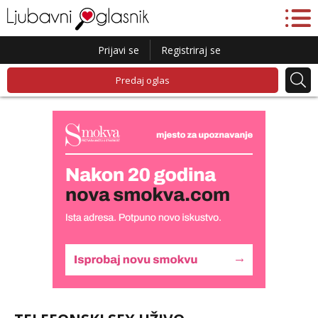
Prijavi se
Registriraj se
Predaj oglas
Lucija
Razgovaram :)
Tel:
064/677-677
- Kod: #136