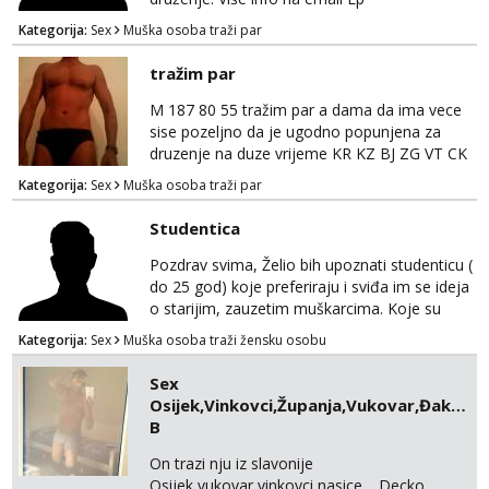
Kategorija:
Sex
Muška osoba traži par
tražim par
M 187 80 55 tražim par a dama da ima vece
sise pozeljno da je ugodno popunjena za
druzenje na duze vrijeme KR KZ BJ ZG VT CK
KC
Kategorija:
Sex
Muška osoba traži par
Studentica
Pozdrav svima, Želio bih upoznati studenticu (
do 25 god) koje preferiraju i sviđa im se ideja
o starijim, zauzetim muškarcima. Koje su
možda isto u vezi, a potrebno im je nešto
Kategorija:
Sex
Muška osoba traži žensku osobu
novo i uzbudljivo. Imam sređeni život, ali
poprilično zauzeti raspored. Ne mislim
Sex
mijenjati svoju životnu situaciju, a isto
Osijek,Vinkovci,Županja,Vukovar,Đakovo,
očekujem i od tebe. Potrebna je diskrecija i
B
međusobni dogovor. Tako da bi ti bila moja
mala t...
On trazi nju iz slavonije
Osijek,vukovar,vinkovci,nasice… Decko