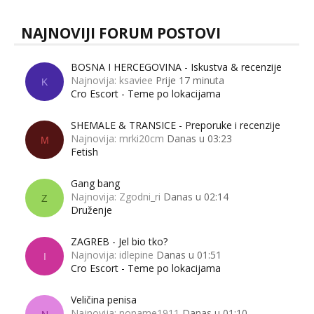
NAJNOVIJI FORUM POSTOVI
BOSNA I HERCEGOVINA - Iskustva & recenzije
Najnovija: ksaviee
Prije 17 minuta
K
Cro Escort - Teme po lokacijama
SHEMALE & TRANSICE - Preporuke i recenzije
Najnovija: mrki20cm
Danas u 03:23
M
Fetish
Gang bang
Najnovija: Zgodni_ri
Danas u 02:14
Z
Druženje
ZAGREB - Jel bio tko?
Najnovija: idlepine
Danas u 01:51
I
Cro Escort - Teme po lokacijama
Veličina penisa
Najnovija: noname1911
Danas u 01:10