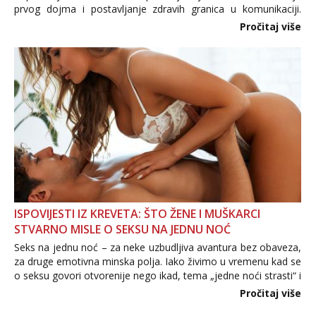
prvog dojma i postavljanje zdravih granica u komunikaciji.
Važno je izbjeći prebrzo otkrivanje osobnih ili intimnih
Pročitaj više
informacija, jer nepoznata osoba još nije zaslužila to
povjerenje. Takođe...
ISPOVIJESTI IZ KREVETA: ŠTO ŽENE I MUŠKARCI
STVARNO MISLE O SEKSU NA JEDNU NOĆ
Seks na jednu noć – za neke uzbudljiva avantura bez obaveza,
za druge emotivna minska polja. Iako živimo u vremenu kad se
o seksu govori otvorenije nego ikad, tema „jedne noći strasti“ i
dalje izaziva burne rasprave. Što zapravo misle žene, a što
Pročitaj više
muškarci? Jesu...