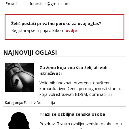
Email
funosijek@gmail.com
Želiš poslati privatnu poruku za ovaj oglas?
Registriraj se ili prijavi klikom
ovdje
NAJNOVIJI OGLASI
Za ženu koja zna što želi, ali voli
istraživati
Volio bih upoznati otvorenu, opuštenu i
komunikativnu ženu, po mogucnosti stariju,
koja voli istraživati BDSM, dominaciju i
submisiju, roleplay, fetishe i razne oblike
Kategorija:
Fetish
Dominacija
kreativne erotike, kao i sex opcenito.
Obožavam starije, zrele i samopouzdane
Trazi se ozbiljna zenska osoba
zene. Iskustvo, godine, izgled nisu presudni,
kao niti cinjenica ako trazite nesto izvan braka
Pozdrav, Trazim ozbiljnu zensku osobu koja
koji je upao u monotoniju svakodnevnice.