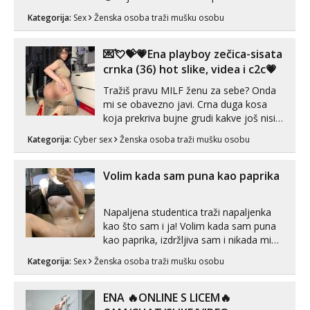
sex za nagradu Radim klasican sex
Kategorija:
Sex
Ženska osoba traži mušku osobu
Pusenje i gutanje sperme Erotsko rublje
imam uvijek Lizati me mozes i ljubiti po
tijelu Iskljucivo neradim analni !!! I
💌💘💝💗Ena playboy zečica-sisata
neljubim se Wha...
crnka (36) hot slike, videa i c2c💗
Tražiš pravu MILF ženu za sebe? Onda
mi se obavezno javi. Crna duga kosa
koja prekriva bujne grudi kakve još nisi
vidio, čista ŠESTICA! A usne? O usnama
Kategorija:
Cyber sex
Ženska osoba traži mušku osobu
bolje da ni ne pričam. Prave pune usne
koje će ti se urezati u pamćenje, jer
vjeruj mi, takve još nisi vidio. Uvijek sam
Volim kada sam puna kao paprika
spremna za ONLOINE zabavu...
Napaljena studentica traži napaljenka
kao što sam i ja! Volim kada sam puna
kao paprika, izdržljiva sam i nikada mi
nije dosta seksa. Volim grubi seks i više
Kategorija:
Sex
Ženska osoba traži mušku osobu
puta dnevno bilo kad i bilo gdje zato se
javi što prije da me isprobaš Klikni na
link ispod i nadji me tamo, cekam te!
ENA 🔥ONLINE S LICEM🔥