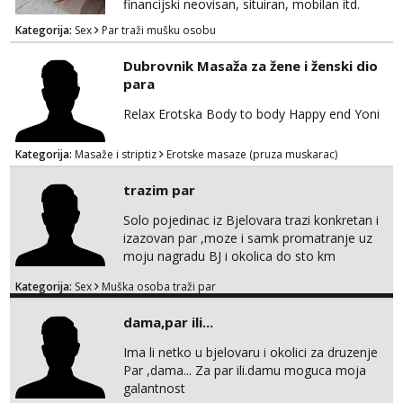
financijski neovisan, situiran, mobilan itd.
Pozeljna slika pri javljanju i kratak opis
Kategorija:
Sex
Par traži mušku osobu
Dubrovnik Masaža za žene i ženski dio
para
Relax Erotska Body to body Happy end Yoni
Kategorija:
Masaže i striptiz
Erotske masaze (pruza muskarac)
trazim par
Solo pojedinac iz Bjelovara trazi konkretan i
izazovan par ,moze i samk promatranje uz
moju nagradu BJ i okolica do sto km
Kategorija:
Sex
Muška osoba traži par
dama,par ili...
Ima li netko u bjelovaru i okolici za druzenje
Par ,dama... Za par ili.damu moguca moja
galantnost