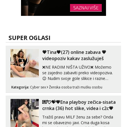
SUPER OGLASI
💗Tina💗(27) online zabava 💗
videopoziv kakav zaslužuješ
❌NE RADIM NIŠTA UŽIVO❌ Možemo
se zajedno zabaviti preko videopoziva.
😉 Nudim svoje gole slikice i razne
videouradke. 🤩 Za online zabavu pošalji
Kategorija:
Cyber sex
Ženska osoba traži mušku osobu
poruku na Whatsapp, Telegram ili Viber.
😎 +385 91 912 3322 Za provjeru moje
autentičnosti možeš me vidjeti na
💌💘💝💗Ena playboy zečica-sisata
videopozivu. 😉 S vama sam vec 5 ...
crnka (36) hot slike, videa i c2c💗
Tražiš pravu MILF ženu za sebe? Onda
mi se obavezno javi. Crna duga kosa