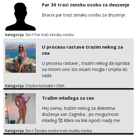
Par 30 trazi zensku osobu za deuzenje
Bracni par trazi zenaku osobu za druzenje .
Kategorija:
Sex
Par traži žensku osobu
U procesu rastave trazim nekog za
sex
U procesu rastave , trazim nekog da isproba
sa mnom ono sto nisam mogla i smjela do
sada
Kategorija:
Osobni kontakti
ONA
Tražim mlađega za sex
Hej svima, tražim nekog za diskretna
druženja van Zagreba , po mogućnosti
mlađeg 🥰 Klikni na link ispod i nadji me
tamo, cekam te!
Kategorija:
Sex
Ženska osoba traži mušku osobu