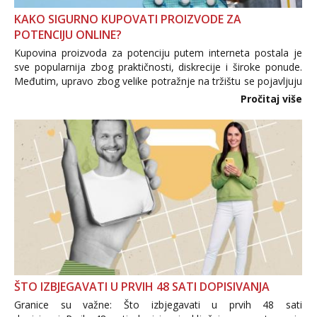
KAKO SIGURNO KUPOVATI PROIZVODE ZA
POTENCIJU ONLINE?
Kupovina proizvoda za potenciju putem interneta postala je
sve popularnija zbog praktičnosti, diskrecije i široke ponude.
Međutim, upravo zbog velike potražnje na tržištu se pojavljuju
i brojni krivotvoreni proizvodi, nepouzdane internetske
Pročitaj više
trgovine te proizvodi nepoznatog podrijetla. ...
ŠTO IZBJEGAVATI U PRVIH 48 SATI DOPISIVANJA
Granice su važne: Što izbjegavati u prvih 48 sati