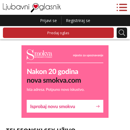
Prijavi se
Registriraj se
Predaj oglas
Liliana
Razgovaram :)
Tel:
064/677-677
- Kod: #69
tel:0,93€ - mob:1,12€ min