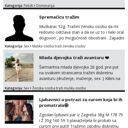
je isključivo za žene,dame,cure muškarci,gay
Kategorija:
Fetish
Dominacija
i trans nemojte se javljati!!!!!
Spremaćicu tražim
Muškarac 52g. Tražim žensku osobu da mi
redovno održava stan a da se uz to i neki oral
dogovori , po mogućnosti obostrani . Zapadni
dio Zagreba .Javiti se prvo porukom na
Kategorija:
Sex
Muška osoba traži žensku osobu
WhatsApp ili Telegram 0958634499
Mlada djevojka traži avanturu ❤️
Šarmantna mlada djevojka 26 god. prvi put
na ovakvim stranicama tražim diskretnu
avanturu (druženje, maženje, sex :) Klikni na
link ispod i nadji me tamo, cekam te!
Kategorija:
Sex
Ženska osoba traži mušku osobu
Ljubavnici u potrazi za curom koja bi ih
promatrala🤩
Zgodan ljubavni par iz Zagreba 38g M 178 79
i Ž 35g 160 59 3 plava(željela bi probati sa
curom prvi put)!! Tražimo zgodnu diskretnu