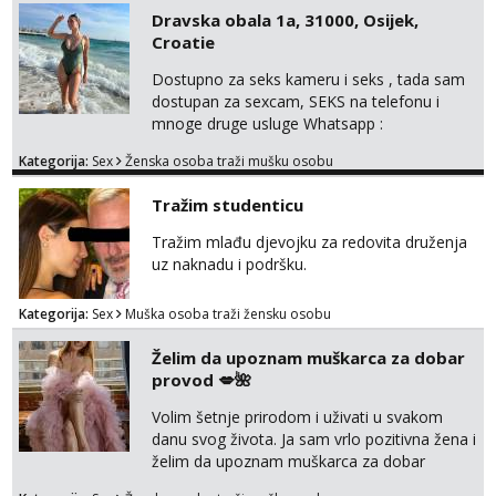
Dravska obala 1a, 31000, Osijek,
Croatie
Dostupno za seks kameru i seks , tada sam
dostupan za sexcam, SEKS na telefonu i
mnoge druge usluge Whatsapp :
+4367858210366 Télégram : @mely8070
Kategorija:
Sex
Ženska osoba traži mušku osobu
Usluga pratnje dostupna čak i bez kondoma.
100% stvarne fotografije. Sanjiva i
Tražim studenticu
nezaboravna iskustva. Senzualno i
zavodljivo… Čekam da vas osobno uvjerim.
Tražim mlađu djevojku za redovita druženja
😘❤️ Prepustite se strašću i ekstazi prekrasne
uz naknadu i podršku.
brinete, vrlo senzualne i osjetljive. 😍😍 Ov...
Kategorija:
Sex
Muška osoba traži žensku osobu
Želim da upoznam muškarca za dobar
provod 💋🌺
Volim šetnje prirodom i uživati u svakom
danu svog života. Ja sam vrlo pozitivna žena i
želim da upoznam muškarca za dobar
provod, naravno može i nešto više.💋🌺 Klikni