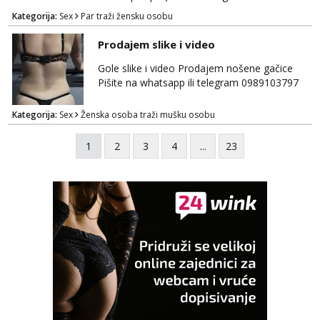
curu koja bi nas promatrala dok imamo
Kategorija:
Sex
Par traži žensku osobu
žestok odnos. Može se pridruziti ali i ne
mora.Bitno da uzivamo diskretno anonimno
Prodajem slike i video
bez upoznavanja puno.Sliku mozemo
razmjeniti,ali najbolje uzivo se upoznati. Na
Gole slike i video Prodajem nošene gačice
goo smo do 15.8 poslije tog mozemo se
Pišite na whatsapp ili telegram 0989103797
druziti,javi se na mail il...
Kategorija:
Sex
Ženska osoba traži mušku osobu
1
2
3
4
...
23