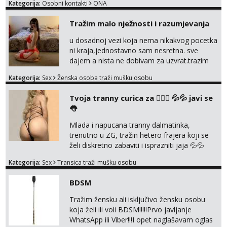
Kategorija:
Osobni kontakti
ONA
Tražim malo nježnosti i razumjevanja
u dosadnoj vezi koja nema nikakvog pocetka
ni kraja,jednostavno sam nesretna. sve
dajem a nista ne dobivam za uzvrat.trazim
muskarca koji ce zadovoljiti moje potrebe,ne
Kategorija:
Sex
Ženska osoba traži mušku osobu
trazim puno samo malo njeznosti i
razumjevanja. volim njezan seks i njezne
Tvoja tranny curica za 👉🏻🍑 💦💦 javi se
poljupce po tijelu koji me jako
👅
pale,obozavam kad muskarac preuzme
kontrolu . javi se :) Klikni na link ispod i nadji
Mlada i napucana tranny dalmatinka,
me tamo, cekam te!
trenutno u ZG, tražin hetero frajera koji se
želi diskretno zabaviti i isprazniti jaja 💦💦
Konkretno, diskretno i bez puno komplikacija.
Kategorija:
Sex
Transica traži mušku osobu
Jako držin do sebe, NE naplaćujen. Zabavljan
se samo s kin i ako ja to želim! Nisam stalno
BDSM
dostupna jer mi je ovo samo povremena
zabava. Ulovi me, uživati ćeš 😉 Moje slike
Tražim žensku ali isključivo žensku osobu
vidiš, uživo san još bolja, bez neugodnih izn...
koja želi ili voli BDSM!!!!!Prvo javljanje
WhatsApp ili Viber!!!I opet naglašavam oglas