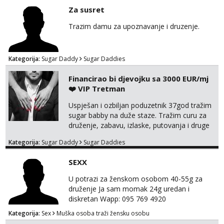
Za susret
Trazim damu za upoznavanje i druzenje.
Kategorija:
Sugar Daddy
Sugar Daddies
Financirao bi djevojku sa 3000 EUR/mj
❤️ VIP Tretman
Uspješan i ozbiljan poduzetnik 37god tražim
sugar babby na duže staze. Tražim curu za
druženje, zabavu, izlaske, putovanja i druge
lijepe stvari na obostranu korist. Ako si
Kategorija:
Sugar Daddy
Sugar Daddies
otvorena, komunikativna, zgodna i atraktivna
javi se na moj email:
SEXX
markodalic37@gmail.com
U potrazi za ženskom osobom 40-55g za
druženje Ja sam momak 24g uredan i
diskretan Wapp: 095 769 4920
Kategorija:
Sex
Muška osoba traži žensku osobu