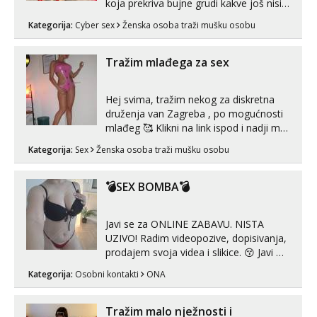
koja prekriva bujne grudi kakve još nisi
vidio, čista ŠESTICA! A usne? O usnama
Kategorija:
Cyber sex
Ženska osoba traži mušku osobu
bolje da ni ne pričam. Prave pune usne
koje će ti se urezati u pamćenje, jer
vjeruj mi, takve još nisi vidio. Uvijek sam
Tražim mlađega za sex
spremna za ONLOINE zabavu...
Hej svima, tražim nekog za diskretna
druženja van Zagreba , po mogućnosti
mlađeg 🥰 Klikni na link ispod i nadji me
tamo, cekam te!
Kategorija:
Sex
Ženska osoba traži mušku osobu
💣SEX BOMBA💣
Javi se za ONLINE ZABAVU. NISTA
UZIVO! Radim videopozive, dopisivanja,
prodajem svoja videa i slikice. 😚 Javi mi
se porukom na Whatsupp, Viber ili
Kategorija:
Osobni kontakti
ONA
Telegram. +385 91 723 0045
Tražim malo nježnosti i