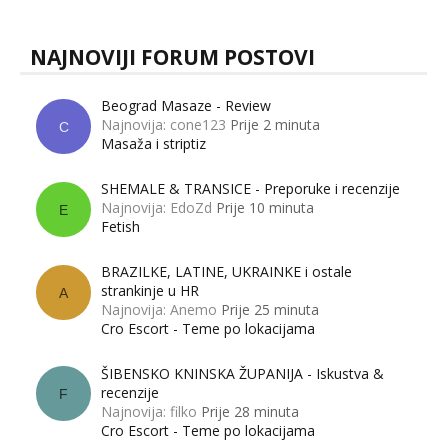
NAJNOVIJI FORUM POSTOVI
Beograd Masaze - Review
Najnovija: cone123
Prije 2 minuta
C
Masaža i striptiz
SHEMALE & TRANSICE - Preporuke i recenzije
Najnovija: EdoZd
Prije 10 minuta
E
Fetish
BRAZILKE, LATINE, UKRAINKE i ostale
strankinje u HR
A
Najnovija: Anemo
Prije 25 minuta
Cro Escort - Teme po lokacijama
ŠIBENSKO KNINSKA ŽUPANIJA - Iskustva &
recenzije
F
Najnovija: filko
Prije 28 minuta
Cro Escort - Teme po lokacijama