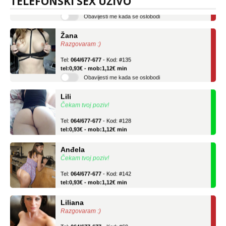
TELEFONSKI SEX UŽIVO
Obavijesti me kada se oslobodi
Žana
Razgovaram :)
Tel:
064/677-677
- Kod: #135
tel:0,93€ - mob:1,12€ min
Obavijesti me kada se oslobodi
Lili
Čekam tvoj poziv!
Tel:
064/677-677
- Kod: #128
tel:0,93€ - mob:1,12€ min
Anđela
Čekam tvoj poziv!
Tel:
064/677-677
- Kod: #142
tel:0,93€ - mob:1,12€ min
Liliana
Razgovaram :)
Tel:
064/677-677
- Kod: #69