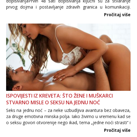
dopisivanjaPrvih 48 sati dopisivanja ključni su za stvaranje
prvog dojma i postavljanje zdravih granica u komunikaciji.
Važno je izbjeći prebrzo otkrivanje osobnih ili intimnih
Pročitaj više
informacija, jer nepoznata osoba još nije zaslužila to
povjerenje. Takođe...
ISPOVIJESTI IZ KREVETA: ŠTO ŽENE I MUŠKARCI
STVARNO MISLE O SEKSU NA JEDNU NOĆ
Seks na jednu noć – za neke uzbudljiva avantura bez obaveza,
za druge emotivna minska polja. Iako živimo u vremenu kad se
o seksu govori otvorenije nego ikad, tema „jedne noći strasti“ i
dalje izaziva burne rasprave. Što zapravo misle žene, a što
Pročitaj više
muškarci? Jesu...