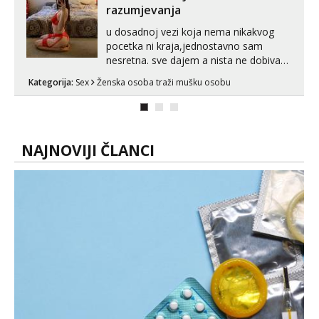
razumjevanja
u dosadnoj vezi koja nema nikakvog
pocetka ni kraja,jednostavno sam
nesretna. sve dajem a nista ne dobivam
za uzvrat.trazim muskarca koji ce
Kategorija:
Sex
Ženska osoba traži mušku osobu
zadovoljiti moje potrebe,ne trazim puno
samo malo njeznosti i razumjevanja.
volim njezan seks i njezne poljupce po
tijelu koji me jako pale,obozavam kad
muskar...
NAJNOVIJI ČLANCI