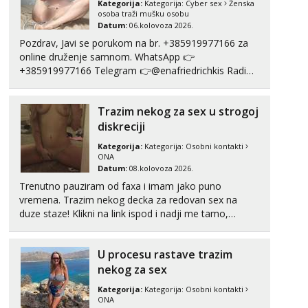
Kategorija:
Kategorija:
Cyber sex
Ženska
Tel:
064/677-677
- Kod: #04
osoba traži mušku osobu
tel:0,93€ - mob:1,12€ min
Datum:
06.kolovoza 2026.
Obavijesti me kada se oslobodi
Pozdrav, Javi se porukom na br. +385919977166 za
online druženje samnom. WhatsApp 👉
Biljana
+385919977166 Telegram 👉@enafriedrichkis Radim
Razgovaram :)
videopozive s licem, solo i s partnerom, kolegicama
Tel:
064/677-677
- Kod: #132
(Tina&Natali), razne kombinacije halteri, haljine,
tel:0,93€ - mob:1,12€ min
Trazim nekog za sex u strogoj
štikle, samostojeće itd. Nudim svakakva videa seksa,
Obavijesti me kada se oslobodi
puš...
diskreciji
Alisa
Kategorija:
Kategorija:
Osobni kontakti
Čekam tvoj poziv!
ONA
Datum:
08.kolovoza 2026.
Tel:
064/677-677
- Kod: #106
Trenutno pauziram od faxa i imam jako puno
tel:0,93€ - mob:1,12€ min
vremena. Trazim nekog decka za redovan sex na
duze staze! Klikni na link ispod i nadji me tamo,
Lili
cekam te!
Čekam tvoj poziv!
Tel:
064/677-677
- Kod: #128
U procesu rastave trazim
tel:0,93€ - mob:1,12€ min
nekog za sex
Zara
Kategorija:
Kategorija:
Osobni kontakti
Čekam tvoj poziv!
ONA