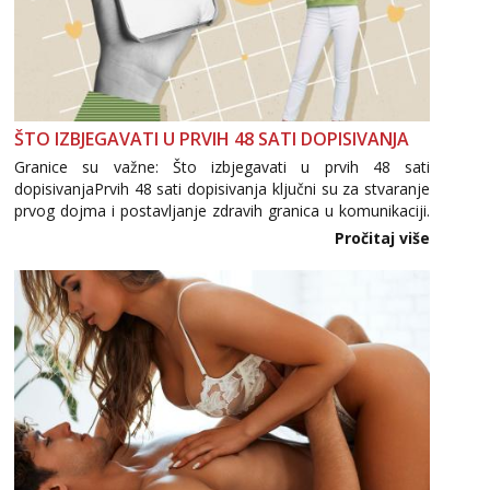
ŠTO IZBJEGAVATI U PRVIH 48 SATI DOPISIVANJA
Granice su važne: Što izbjegavati u prvih 48 sati
dopisivanjaPrvih 48 sati dopisivanja ključni su za stvaranje
prvog dojma i postavljanje zdravih granica u komunikaciji.
Važno je izbjeći prebrzo otkrivanje osobnih ili intimnih
Pročitaj više
informacija, jer nepoznata osoba još nije zaslužila to
povjerenje. Takođe...