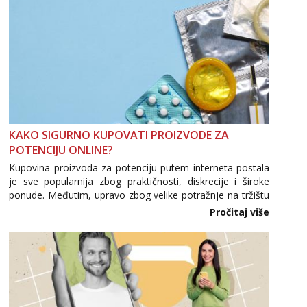
KAKO SIGURNO KUPOVATI PROIZVODE ZA
POTENCIJU ONLINE?
Kupovina proizvoda za potenciju putem interneta postala
je sve popularnija zbog praktičnosti, diskrecije i široke
ponude. Međutim, upravo zbog velike potražnje na tržištu
se pojavljuju i brojni krivotvoreni proizvodi, nepouzdane
Pročitaj više
internetske trgovine te proizvodi nepoznatog podrijetla. ...