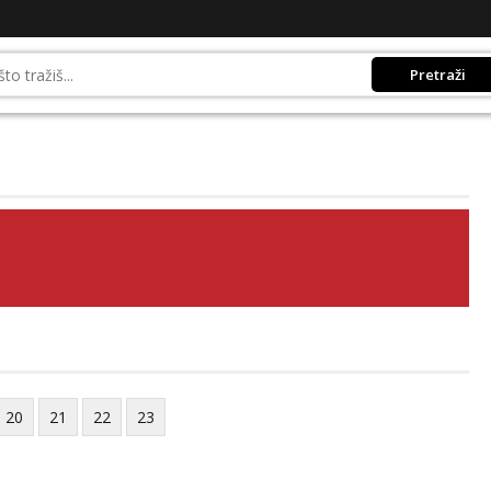
Pretraži
20
21
22
23