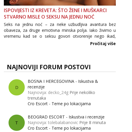
ISPOVIJESTI IZ KREVETA: ŠTO ŽENE I MUŠKARCI
STVARNO MISLE O SEKSU NA JEDNU NOĆ
Seks na jednu noć – za neke uzbudljiva avantura bez
obaveza, za druge emotivna minska polja. Iako živimo u
vremenu kad se o seksu govori otvorenije nego ikad,
tema „jedne noći strasti“ i dalje izaziva burne rasprave. Što
Pročitaj više
zapravo misle žene, a što muškarci? Jesu...
NAJNOVIJI FORUM POSTOVI
BOSNA I HERCEGOVINA - Iskustva &
recenzije
D
Najnovija: decko_24g
Prije nekoliko
trenutaka
Cro Escort - Teme po lokacijama
BEOGRAD ESCORT - Iskustva i recenzije
Najnovija: tolebalabanovic
Prije 8 minuta
T
Cro Escort - Teme po lokacijama