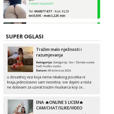
Tel:
064/677-677
- Kod: #128
tel:0,93€ - mob:1,12€ min
Zara
Čekam tvoj poziv!
Tel:
064/677-677
- Kod: #123
SUPER OGLASI
tel:0,93€ - mob:1,12€ min
Anđela
Tražim malo nježnosti i
Čekam tvoj poziv!
razumjevanja
Tel:
064/677-677
- Kod: #142
Kategorija:
Kategorija:
Sex
Ženska osoba
tel:0,93€ - mob:1,12€ min
traži mušku osobu
Datum:
08.kolovoza 2026.
Liliana
u dosadnoj vezi koja nema nikakvog pocetka ni
Razgovaram :)
kraja,jednostavno sam nesretna. sve dajem a nista
ne dobivam za uzvrat.trazim muskarca koji ce
Tel:
064/677-677
- Kod: #69
tel:0,93€ - mob:1,12€ min
zadovoljiti moje potrebe,ne trazim puno samo malo
Obavijesti me kada se oslobodi
njeznosti i razumjevanja. volim njezan seks i njezne
ENA 🔥ONLINE S LICEM🔥
poljupce po tijelu koji me jako pale,obozavam kad
Maja
muskar...
CAM/CHAT/SLIKE/VIDEO
Razgovaram :)