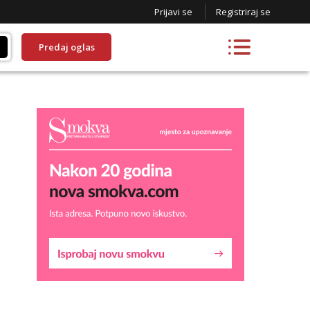
Prijavi se
Registriraj se
Predaj oglas
Liliana
Razgovaram :)