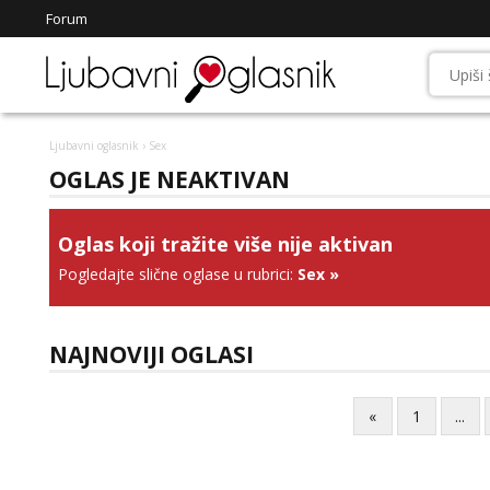
Forum
Ljubavni oglasnik
› Sex
OGLAS JE NEAKTIVAN
Oglas koji tražite više nije aktivan
Pogledajte slične oglase u rubrici:
Sex
»
NAJNOVIJI OGLASI
«
1
...