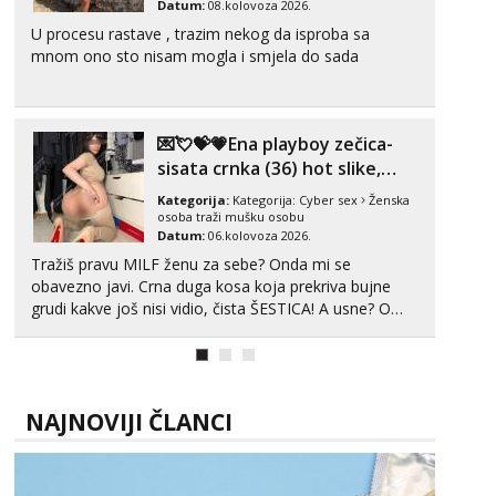
Datum:
08.kolovoza 2026.
Tel:
064/677-677
- Kod: #123
U procesu rastave , trazim nekog da isproba sa
tel:0,93€ - mob:1,12€ min
mnom ono sto nisam mogla i smjela do sada
Anđela
Čekam tvoj poziv!
Tel:
064/677-677
- Kod: #142
💌💘💝💗Ena playboy zečica-
tel:0,93€ - mob:1,12€ min
sisata crnka (36) hot slike,
videa i c2c💗
Kategorija:
Kategorija:
Cyber sex
Ženska
osoba traži mušku osobu
Datum:
06.kolovoza 2026.
Tražiš pravu MILF ženu za sebe? Onda mi se
obavezno javi. Crna duga kosa koja prekriva bujne
grudi kakve još nisi vidio, čista ŠESTICA! A usne? O
usnama bolje da ni ne pričam. Prave pune usne koje
će ti se urezati u pamćenje, jer vjeruj mi, takve još
nisi vidio. Uvijek sam spremna za ONLOINE zabavu...
NAJNOVIJI ČLANCI