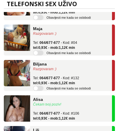
Tel:
064/677-677
- Kod: #69
TELEFONSKI SEX UŽIVO
tel:0,93€ - mob:1,12€ min
Obavijesti me kada se oslobodi
Maja
Razgovaram :)
Tel:
064/677-677
- Kod: #04
tel:0,93€ - mob:1,12€ min
Obavijesti me kada se oslobodi
Biljana
Razgovaram :)
Tel:
064/677-677
- Kod: #132
tel:0,93€ - mob:1,12€ min
Obavijesti me kada se oslobodi
Alisa
Čekam tvoj poziv!
Tel:
064/677-677
- Kod: #106
tel:0,93€ - mob:1,12€ min
Lili
Čekam tvoj poziv!