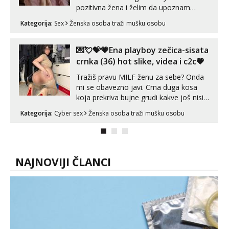
pozitivna žena i želim da upoznam
muškarca za dobar provod, naravno
Kategorija:
Sex
Ženska osoba traži mušku osobu
može i nešto više.💋🌺 Klikni na link
ispod i nadji me tamo, cekam te!
💌💘💝💗Ena playboy zečica-sisata
crnka (36) hot slike, videa i c2c💗
Tražiš pravu MILF ženu za sebe? Onda
mi se obavezno javi. Crna duga kosa
koja prekriva bujne grudi kakve još nisi
vidio, čista ŠESTICA! A usne? O usnama
Kategorija:
Cyber sex
Ženska osoba traži mušku osobu
bolje da ni ne pričam. Prave pune usne
koje će ti se urezati u pamćenje, jer
vjeruj mi, takve još nisi vidio. Uvijek sam
spremna za ONLOINE zabavu...
NAJNOVIJI ČLANCI