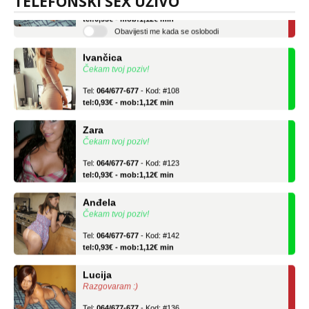
TELEFONSKI SEX UŽIVO
Tel:
064/677-677
- Kod: #136
tel:0,93€ - mob:1,12€ min
Obavijesti me kada se oslobodi
Ivančica
Čekam tvoj poziv!
Tel:
064/677-677
- Kod: #108
tel:0,93€ - mob:1,12€ min
Zara
Čekam tvoj poziv!
Tel:
064/677-677
- Kod: #123
tel:0,93€ - mob:1,12€ min
Anđela
Čekam tvoj poziv!
Tel:
064/677-677
- Kod: #142
tel:0,93€ - mob:1,12€ min
Lucija
Razgovaram :)
Tel:
064/677-677
- Kod: #136