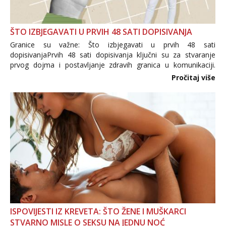
ŠTO IZBJEGAVATI U PRVIH 48 SATI DOPISIVANJA
Granice su važne: Što izbjegavati u prvih 48 sati
dopisivanjaPrvih 48 sati dopisivanja ključni su za stvaranje
prvog dojma i postavljanje zdravih granica u komunikaciji.
Važno je izbjeći prebrzo otkrivanje osobnih ili intimnih
Pročitaj više
informacija, jer nepoznata osoba još nije zaslužila to
povjerenje. Takođe...
ISPOVIJESTI IZ KREVETA: ŠTO ŽENE I MUŠKARCI
STVARNO MISLE O SEKSU NA JEDNU NOĆ