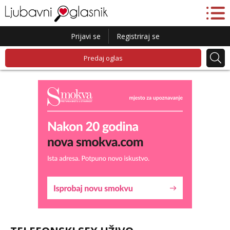
Prijavi se
Registriraj se
Predaj oglas
Lucija
Razgovaram :)