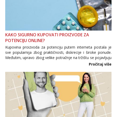
KAKO SIGURNO KUPOVATI PROIZVODE ZA
POTENCIJU ONLINE?
Kupovina proizvoda za potenciju putem interneta postala je
sve popularnija zbog praktičnosti, diskrecije i široke ponude.
Međutim, upravo zbog velike potražnje na tržištu se pojavljuju
i brojni krivotvoreni proizvodi, nepouzdane internetske
Pročitaj više
trgovine te proizvodi nepoznatog podrijetla. ...