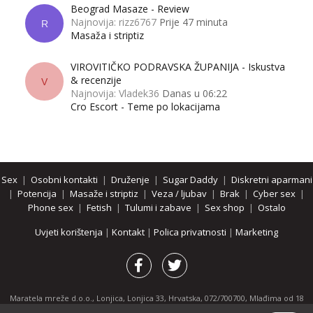
Beograd Masaze - Review
Najnovija: rizz6767
Prije 47 minuta
R
Masaža i striptiz
VIROVITIČKO PODRAVSKA ŽUPANIJA - Iskustva
& recenzije
V
Najnovija: Vladek36
Danas u 06:22
Cro Escort - Teme po lokacijama
Sex
|
Osobni kontakti
|
Druženje
|
Sugar Daddy
|
Diskretni aparmani
|
Potencija
|
Masaže i striptiz
|
Veza / ljubav
|
Brak
|
Cyber sex
|
Phone sex
|
Fetish
|
Tulumi i zabave
|
Sex shop
|
Ostalo
Uvjeti korištenja
|
Kontakt
|
Polica privatnosti
|
Marketing
Maratela mreže d.o.o., Lonjica, Lonjica 33, Hrvatska, 072/700700, Mlađima od 18
godina zabranjeno je pregledavanje stranice i svih njenih dijelova.