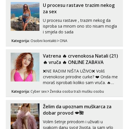
link ispod i nadji me tamo, cekam te!
U procesu rastave trazim nekog
za sex
U procesu rastave , trazim nekog da
isproba sa mnom ono sto nisam mogla
i smjela do sada
Kategorija:
Osobni kontakti
ONA
Vatrena ‎️‍🔥 crvenokosa Natali (21)
‎️‍🔥 vruča‎ ️‍🔥 ONLINE ZABAVA
❌NE RADIM NIŠTA UŽIVO❌ Voliš
crvenokose prirodne curke? ❤️ Onda me
moraš isprobati koliko sam vruča.‎ ️‍🔥
MLADA vražica koja ima 100%
Kategorija:
Cyber sex
Ženska osoba traži mušku osobu
prorodne grudi, 💦 Misli su mi uvijek
prljave i u svemu vidim samo užitak. 💦
U mojoj raznolikoj ponudi možeš
Želim da upoznam muškarca za
pranaći nešto po svojoj mjeri. Sexi videa
dobar provod 💋🌺
s kolegica...
Volim šetnje prirodom i uživati u
svakom danu svog života. Ja sam vrlo