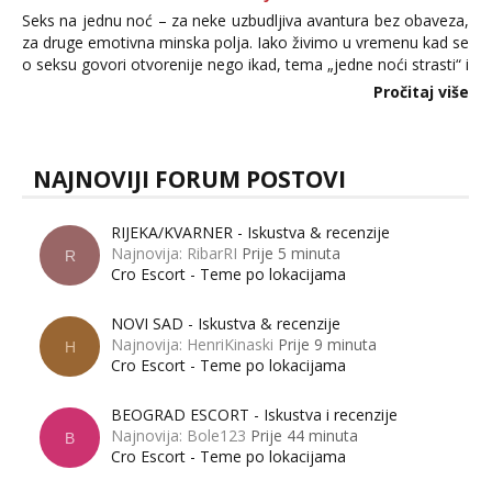
Seks na jednu noć – za neke uzbudljiva avantura bez obaveza,
za druge emotivna minska polja. Iako živimo u vremenu kad se
o seksu govori otvorenije nego ikad, tema „jedne noći strasti“ i
dalje izaziva burne rasprave. Što zapravo misle žene, a što
Pročitaj više
muškarci? Jesu...
NAJNOVIJI FORUM POSTOVI
RIJEKA/KVARNER - Iskustva & recenzije
Najnovija: RibarRI
Prije 5 minuta
R
Cro Escort - Teme po lokacijama
NOVI SAD - Iskustva & recenzije
Najnovija: HenriKinaski
Prije 9 minuta
H
Cro Escort - Teme po lokacijama
BEOGRAD ESCORT - Iskustva i recenzije
Najnovija: Bole123
Prije 44 minuta
B
Cro Escort - Teme po lokacijama