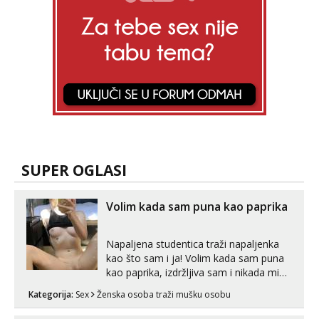
SUPER OGLASI
Volim kada sam puna kao paprika
Napaljena studentica traži napaljenka
kao što sam i ja! Volim kada sam puna
kao paprika, izdržljiva sam i nikada mi
nije dosta seksa. Volim grubi seks i više
Kategorija:
Sex
Ženska osoba traži mušku osobu
puta dnevno bilo kad i bilo gdje zato se
javi što prije da me isprobaš Klikni na