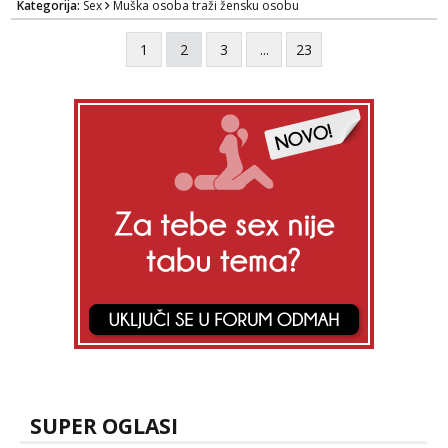
Kategorija:
Sex
Muška osoba traži žensku osobu
1
2
3
...
23
SUPER OGLASI