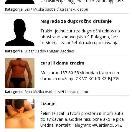
se Diskrecija i higijena 100% Whatsapp: 095
769 4920 Ja sam momak 25g
Kategorija:
Sex
Muška osoba traži žensku osobu
Nagrada za dugoročno druženje
Tražim jednu curu za dugoročni odnos na
obostrano zadovoljstvo :) Polagano, bez
forsiranja, za početak malo upoznavanja i
dogovor kroz dopisivanje. Očekujem i nudim
Kategorija:
Sugar Daddy
Sugar Daddies
diskreciju - nisam oženjen niti zauzet, nego
jednostavno tako preferiram. 30 godina
curu ili damu trazim
imam. Javite se mail, pozz ;)
Muskarac 187 80 55 slobodan trazim curu
damu za druženje CK VZ KC KR KZ BJ ZG
Kategorija:
Sex
Muška osoba traži žensku osobu
Lizanje
Želim te lizati u tvom prostoru ili mom autu
do svršavanja. Godine nisu bitne ako je pica
uredna. Kontakt Telegram: @Cardano5512
Email: myjohny15@protonmail.com