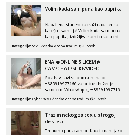
Volim kada sam puna kao paprika
Napaljena studentica traži napaljenka
kao što sam i ja! Volim kada sam puna
kao paprika, izdržljiva sam i nikada mi
nije dosta seksa. Volim grubi seks i više
Kategorija:
Sex
Ženska osoba traži mušku osobu
puta dnevno bilo kad i bilo gdje zato se
javi što prije da me isprobaš Klikni na
link ispod i nadji me tamo, cekam te!
ENA 🔥ONLINE S LICEM🔥
CAM/CHAT/SLIKE/VIDEO
Pozdrav, Javi se porukom na br.
+385919977166 za online druženje
samnom. WhatsApp 👉+385919977166
Telegram 👉@enafriedrichkis Radim
Kategorija:
Cyber sex
Ženska osoba traži mušku osobu
videopozive s licem, solo i s partnerom,
kolegicama (Tina&Natali), razne
kombinacije halteri, haljine, štikle,
Trazim nekog za sex u strogoj
samostojeće itd. Nudim svakakva videa
diskreciji
seksa, puš...
Trenutno pauziram od faxa i imam jako