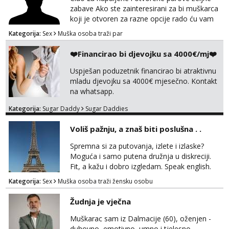
zabave Ako ste zainteresirani za bi muškarca
koji je otvoren za razne opcije rado ću vam
se odazvati. Javite se na Mail
Kategorija:
Sex
Muška osoba traži par
puffac@gmail.com i prepustite se iskusnom i
bi masera Makarska i okolica
❤️Financirao bi djevojku sa 4000€/mj❤️
Uspješan poduzetnik financirao bi atraktivnu
mladu djevojku sa 4000€ mjesečno. Kontakt
na whatsapp.
Kategorija:
Sugar Daddy
Sugar Daddies
Voliš pažnju, a znaš biti poslušna . .
Spremna si za putovanja, izlete i izlaske?
Moguća i samo putena družnja u diskreciji.
Fit, a kažu i dobro izgledam. Speak english.
Javi se WhatsApp +385958572362
Kategorija:
Sex
Muška osoba traži žensku osobu
Žudnja je vječna
Muškarac sam iz Dalmacije (60), oženjen -
duhovno, emotivno, umno i tjelesno