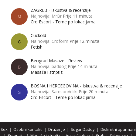
ZAGREB - Iskustva & recenzije
Najnovija: MrBr
Prije 11 minuta
M
Cro Escort - Teme po lokacijama
Cuckold
Najnovija: Croform
Prije 12 minuta
C
Fetish
Beograd Masaze - Review
Najnovija: baddog
Prije 14 minuta
B
Masaža i striptiz
BOSNA I HERCEGOVINA - Iskustva & recenzije
Najnovija: SamsonVeliki
Prije 20 minuta
S
Cro Escort - Teme po lokacijama
Sex
|
Osobni kontakti
|
Druženje
|
Sugar Daddy
|
Diskretni aparmani
|
Potencija
|
Masaže i striptiz
|
Veza / ljubav
|
Brak
|
Cyber sex
|