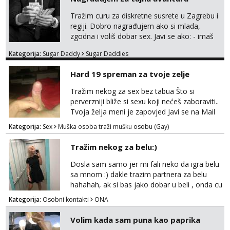
Tražim curu za diskretne susrete u Zagrebu i
regiji. Dobro nagrađujem ako si mlada,
zgodna i voliš dobar sex. Javi se ako: - imaš
do 25 godina - imaš do 65 kg - imaš dugu
Kategorija:
Sugar Daddy
Sugar Daddies
kosu - se dobro ljubiš - si fleksibilna s
vremenom (jer ga nemam previše) i
Hard 19 spreman za tvoje zelje
dostupna radnim danom (vikendi i noći su za
obitelj) - vodiš brigu o zdravlju i koristiš
Tražim nekog za sex bez tabua Što si
zaštitu Ne javljajte se: - debele - frajeri i
perverzniji bliže si sexu koji nećeš zaboraviti..
paro...
Tvoja želja meni je zapovjed Javi se na Mail
leonjeger1984@gmail.com
Kategorija:
Sex
Muška osoba traži mušku osobu (Gay)
Tražim nekog za belu:)
Dosla sam samo jer mi fali neko da igra belu
sa mnom :) dakle trazim partnera za belu
hahahah, ak si bas jako dobar u beli , onda cu
razmislit za dalje Klikni na link ispod i nadji me
Kategorija:
Osobni kontakti
ONA
tamo, cekam te!
Volim kada sam puna kao paprika