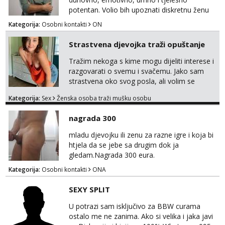
potentan. Volio bih upoznati diskretnu ženu
koja voli život i životnu razigranost, neovisno
Kategorija:
Osobni kontakti
ON
o njenim godinama, statusu i tzv. moralu. Na
lijep ću način, galantno i svojim srcem
Strastvena djevojka traži opuštanje
uzvratiti na prijateljstvo, nježnost i strast.
Tražim nekoga s kime mogu dijeliti interese i
razgovarati o svemu i svačemu. Jako sam
strastvena oko svog posla, ali volim se
opustiti i provesti vrijeme s prijateljima.
Kategorija:
Sex
Ženska osoba traži mušku osobu
Voljela bi naci nekoga pa da se nemoram
samo s prijateljima opustati ;) Klikni na link
nagrada 300
ispod i nadji me tamo, cekam te!
mladu djevojku ili zenu za razne igre i koja bi
htjela da se jebe sa drugim dok ja
gledam.Nagrada 300 eura.
Kategorija:
Osobni kontakti
ONA
SEXY SPLIT
U potrazi sam isključivo za BBW curama
ostalo me ne zanima. Ako si velika i jaka javi