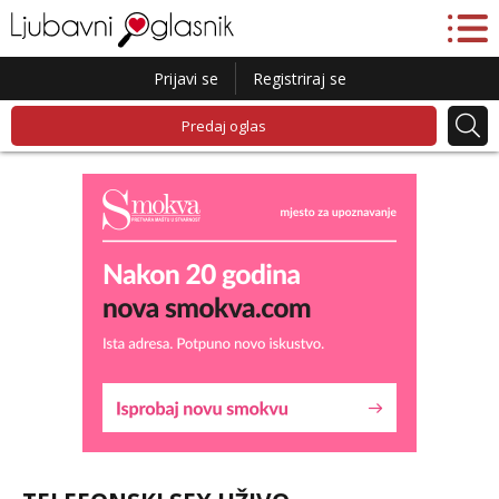
Prijavi se
Registriraj se
Predaj oglas
Liliana
Razgovaram :)
Tel:
064/677-677
- Kod: #69