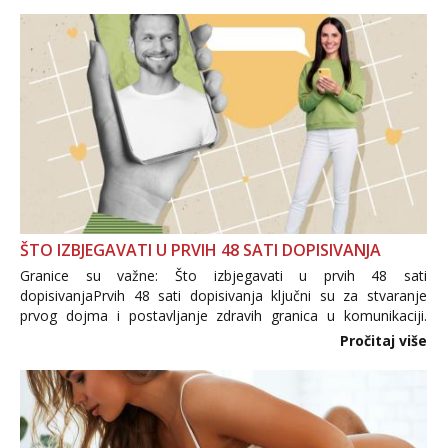
ŠTO IZBJEGAVATI U PRVIH 48 SATI DOPISIVANJA
Granice su važne: Što izbjegavati u prvih 48 sati
dopisivanjaPrvih 48 sati dopisivanja ključni su za stvaranje
prvog dojma i postavljanje zdravih granica u komunikaciji.
Važno je izbjeći prebrzo otkrivanje osobnih ili intimnih
Pročitaj više
informacija, jer nepoznata osoba još nije zaslužila to
povjerenje. Takođe...