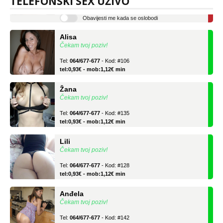
TELEFONSKI SEX UŽIVO
tel:0,93€ - mob:1,12€ min
Obavijesti me kada se oslobodi
Alisa
Čekam tvoj poziv!
Tel:
064/677-677
- Kod: #106
tel:0,93€ - mob:1,12€ min
Žana
Čekam tvoj poziv!
Tel:
064/677-677
- Kod: #135
tel:0,93€ - mob:1,12€ min
Lili
Čekam tvoj poziv!
Tel:
064/677-677
- Kod: #128
tel:0,93€ - mob:1,12€ min
Anđela
Čekam tvoj poziv!
Tel:
064/677-677
- Kod: #142
tel:0,93€ - mob:1,12€ min