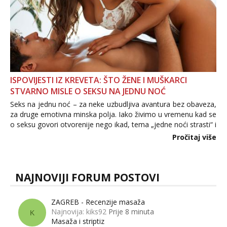
ISPOVIJESTI IZ KREVETA: ŠTO ŽENE I MUŠKARCI
STVARNO MISLE O SEKSU NA JEDNU NOĆ
Seks na jednu noć – za neke uzbudljiva avantura bez obaveza,
za druge emotivna minska polja. Iako živimo u vremenu kad se
o seksu govori otvorenije nego ikad, tema „jedne noći strasti“ i
dalje izaziva burne rasprave. Što zapravo misle žene, a što
Pročitaj više
muškarci? Jesu...
NAJNOVIJI FORUM POSTOVI
ZAGREB - Recenzije masaža
Najnovija: kiks92
Prije 8 minuta
K
Masaža i striptiz