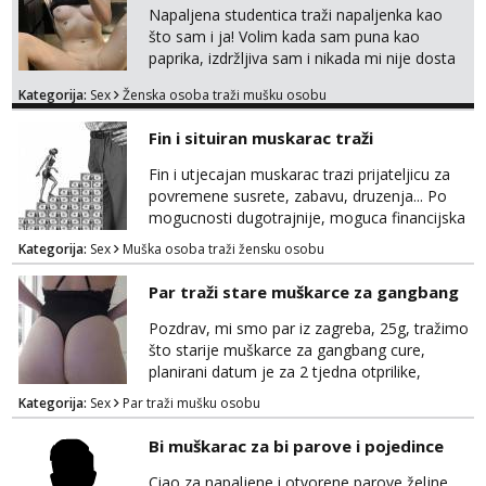
Napaljena studentica traži napaljenka kao
što sam i ja! Volim kada sam puna kao
paprika, izdržljiva sam i nikada mi nije dosta
seksa. Volim grubi seks i više puta dnevno
Kategorija:
Sex
Ženska osoba traži mušku osobu
bilo kad i bilo gdje zato se javi što prije da
me isprobaš Klikni na link ispod i nadji me
Fin i situiran muskarac traži
tamo, cekam te!
Fin i utjecajan muskarac trazi prijateljicu za
povremene susrete, zabavu, druzenja... Po
mogucnosti dugotrajnije, moguca financijska
potpora!
Kategorija:
Sex
Muška osoba traži žensku osobu
Par traži stare muškarce za gangbang
Pozdrav, mi smo par iz zagreba, 25g, tražimo
što starije muškarce za gangbang cure,
planirani datum je za 2 tjedna otprilike,
slobodno se javite na wapp ako odgovarate
Kategorija:
Sex
Par traži mušku osobu
opisu
Bi muškarac za bi parove i pojedince
Ciao za napaljene i otvorene parove željne