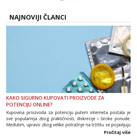
tijelu Iskljucivo neradim analni !!! I
neljubim se Wha...
NAJNOVIJI ČLANCI
KAKO SIGURNO KUPOVATI PROIZVODE ZA
POTENCIJU ONLINE?
Kupovina proizvoda za potenciju putem interneta postala je
sve popularnija zbog praktičnosti, diskrecije i široke ponude.
Međutim, upravo zbog velike potražnje na tržištu se pojavljuju
i brojni krivotvoreni proizvodi, nepouzdane internetske
Pročitaj više
trgovine te proizvodi nepoznatog podrijetla. ...