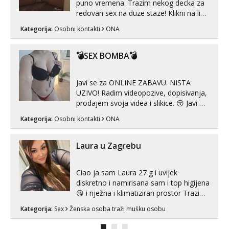
puno vremena. Trazim nekog decka za
redovan sex na duze staze! Klikni na link
ispod i nadji me tamo, cekam te!
Kategorija:
Osobni kontakti
ONA
💣SEX BOMBA💣
Javi se za ONLINE ZABAVU. NISTA
UZIVO! Radim videopozive, dopisivanja,
prodajem svoja videa i slikice. 😚 Javi mi
se porukom na Whatsupp, Viber ili
Kategorija:
Osobni kontakti
ONA
Telegram. +385 91 723 0045
Laura u Zagrebu
Ciao ja sam Laura 27 g i uvijek
diskretno i namirisana sam i top higijena
😘 i nježna i klimatiziran prostor Trazim
sex za nagradu Radim klasican sex
Kategorija:
Sex
Ženska osoba traži mušku osobu
Pusenje i gutanje sperme Erotsko rublje
imam uvijek Lizati me mozes i ljubiti po