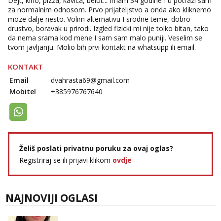
Dejt, kino, pizza, kavica, belot... Imam 34 godine I u potrazi sam
za normalnim odnosom. Prvo prijateljstvo a onda ako kliknemo
moze dalje nesto. Volim alternativu I srodne teme, dobro
drustvo, boravak u prirodi. Izgled fizicki mi nije tolko bitan, tako
da nema srama kod mene I sam sam malo puniji. Veselim se
tvom javljanju. Molio bih prvi kontakt na whatsupp ili email.
KONTAKT
Email
dvahrasta69@gmail.com
Mobitel
+385976767640
Želiš poslati privatnu poruku za ovaj oglas?
Registriraj se ili prijavi klikom
ovdje
NAJNOVIJI OGLASI