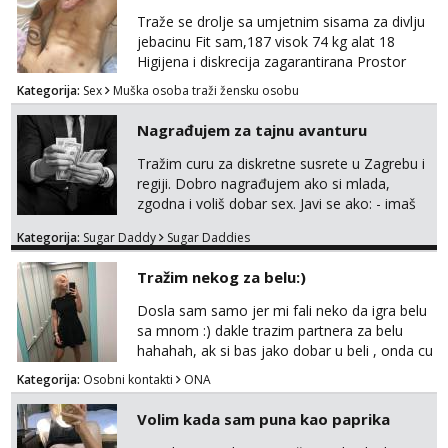
Traže se drolje sa umjetnim sisama za divlju
jebacinu Fit sam,187 visok 74 kg alat 18
Higijena i diskrecija zagarantirana Prostor
imam na području između Zadra i Šibenika
Kategorija:
Sex
Muška osoba traži žensku osobu
Kontakt watsap 0955406511 bez poziva
Nagrađujem za tajnu avanturu
Tražim curu za diskretne susrete u Zagrebu i
regiji. Dobro nagrađujem ako si mlada,
zgodna i voliš dobar sex. Javi se ako: - imaš
do 25 godina - imaš do 65 kg - imaš dugu
Kategorija:
Sugar Daddy
Sugar Daddies
kosu - se dobro ljubiš - si fleksibilna s
vremenom (jer ga nemam previše) i
Tražim nekog za belu:)
dostupna radnim danom (vikendi i noći su za
obitelj) - vodiš brigu o zdravlju i koristiš
Dosla sam samo jer mi fali neko da igra belu
zaštitu Ne javljajte se: - debele - frajeri i
sa mnom :) dakle trazim partnera za belu
paro...
hahahah, ak si bas jako dobar u beli , onda cu
razmislit za dalje Klikni na link ispod i nadji me
Kategorija:
Osobni kontakti
ONA
tamo, cekam te!
Volim kada sam puna kao paprika