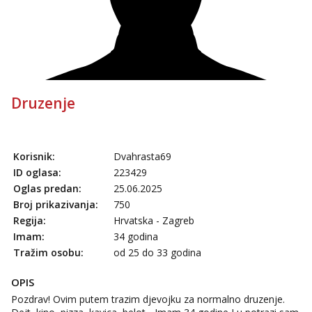
tel:0,93€ - mob:1,12€ min
Obavijesti me kada se oslobodi
Žana
Čekam tvoj poziv!
Tel:
064/677-677
- Kod: #135
tel:0,93€ - mob:1,12€ min
Druzenje
Zara
Razgovaram :)
Tel:
064/677-677
- Kod: #123
Korisnik:
Dvahrasta69
tel:0,93€ - mob:1,12€ min
ID oglasa:
223429
Obavijesti me kada se oslobodi
Oglas predan:
25.06.2025
Anđela
Broj prikazivanja:
750
Čekam tvoj poziv!
Regija:
Hrvatska - Zagreb
Imam:
34 godina
Tel:
064/677-677
- Kod: #142
tel:0,93€ - mob:1,12€ min
Tražim osobu:
od 25 do 33 godina
OPIS
Pozdrav! Ovim putem trazim djevojku za normalno druzenje.