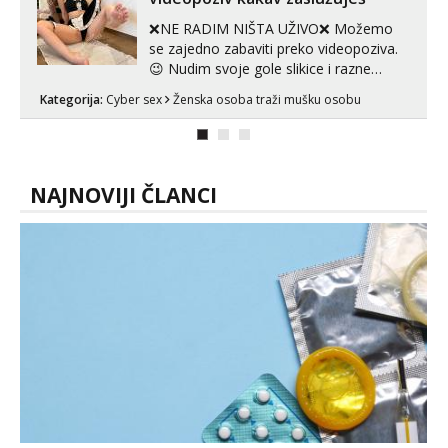
seksa, puš...
❌NE RADIM NIŠTA UŽIVO❌ Možemo
se zajedno zabaviti preko videopoziva.
😉 Nudim svoje gole slikice i razne
videouradke. 🤩 Za online zabavu pošalji
Kategorija:
Cyber sex
Ženska osoba traži mušku osobu
poruku na Whatsapp, Telegram ili Viber.
😎 +385 91 912 3322 Za provjeru moje
autentičnosti možeš me vidjeti na
videopozivu. 😉 S vama sam vec 5 ...
NAJNOVIJI ČLANCI