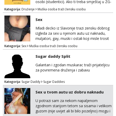
osobi (studentici). Ako ti treba smještaj u ZG-
u, a ne želiš plaćati sobu i tako malo uštedjeti,
Kategorija:
Druženje
Muška osoba traži žensku osobu
javi se na mail.
Sex
Mladi decko iz Slavonije trazi zensku dobrog
izgleda za sex u njenom autu uz naknadu,
muljatori, gay, muski i ostali koji misle trosit
vrijeme na pisanje mogu zaobic oglas, ako si
Kategorija:
Sex
Muška osoba traži žensku osobu
slavonije i zainteresirana da te punim negdje
u mraku u tvom autu javi se na whatsapp
Sugar daddy Split
porukom 098 199 1895.
Galantan i zgodan muskarac traži prijateljicu
za povremena druženja i zabavu
Kategorija:
Sugar Daddy
Sugar Daddies
Sex u tvom autu uz dobru naknadu
U potrazi sam za nekom napaljenom
zgodnom starijom tetom sa sisama i velikom
guzom (nije uvijet ali bi bilo pozeljno) mogu i