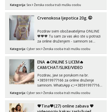
muškarca za dobar provod, naravno
Kategorija:
Sex
Ženska osoba traži mušku osobu
može i nešto više.💋🌺 Klikni na link
ispod i nadji me tamo, cekam te!
Crvenokosa ljepotica 20g. 🤭
Pozdrav svim obožavateljima ONLINE
🧡🧡🧡 Tu sam za vas ako ste u potrazi
za online druženjem - samnom se
možete zabaviti preko videopoziva, ili
Kategorija:
Cyber sex
Ženska osoba traži mušku osobu
ako vam nisam dovoljna radim i u paru i
trojci s kolegicama, svaka je drugačija
😉 Radim i vruća tipkanja uz slike i hot
ENA 🔥ONLINE S LICEM🔥
line pozive. Za vas sam pripremila ...
CAM/CHAT/SLIKE/VIDEO
Pozdrav, Javi se porukom na br.
+385919977166 za online druženje
samnom. WhatsApp 👉+385919977166
Telegram 👉@enafriedrichkis Radim
Kategorija:
Cyber sex
Ženska osoba traži mušku osobu
videopozive s licem, solo i s partnerom,
kolegicama (Tina&Natali), razne
kombinacije halteri, haljine, štikle,
💗Tina💗(27) online zabava 💗
samostojeće itd. Nudim svakakva videa
videopoziv kakav zaslužuješ