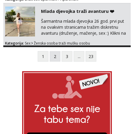
Mlada djevojka traži avanturu ❤️
Šarmantna mlada djevojka 26 god. prvi put
na ovakvim stranicama tražim diskretnu
avanturu (druženje, maženje, sex :) Klikni na
link ispod i nadji me tamo, cekam te!
Kategorija:
Sex
Ženska osoba traži mušku osobu
1
2
3
...
23