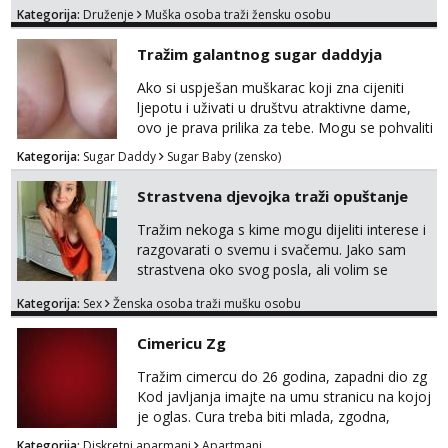
mladje djevojke kojima nije bitan izgled vec
Kategorija:
Druženje
Muška osoba traži žensku osobu
dobra zabava uz naknadu, trazim neku koja
bi dosla po mene da se odemo seksat
Tražim galantnog sugar daddyja
negdje u mrak, prije seksa dobijes odmah na
ruke, molim samo ozbiljne da se javljaju one
Ako si uspješan muškarac koji zna cijeniti
koje se pale na seks po mracnim parkinzima,
ljepotu i uživati u društvu atraktivne dame,
sumarcima itd be...
ovo je prava prilika za tebe. Mogu se pohvaliti
prekrasnim licem, dugom, njegovanom
Kategorija:
Sugar Daddy
Sugar Baby (zensko)
kosom i fit figurom. Moje grudi su broj 4,a
guza je, bez lažne skromnosti, prava top
Strastvena djevojka traži opuštanje
forma. Diskretno i opušteno druženje je moj
stil, bez dugačkih dopisivanja, putovanja ili
Tražim nekoga s kime mogu dijeliti interese i
javnih pojavljivanja. Što nudim: - atraktivno i
razgovarati o svemu i svačemu. Jako sam
ugo...
strastvena oko svog posla, ali volim se
opustiti i provesti vrijeme s prijateljima.
Kategorija:
Sex
Ženska osoba traži mušku osobu
Voljela bi naci nekoga pa da se nemoram
samo s prijateljima opustati ;) Klikni na link
Cimericu Zg
ispod i nadji me tamo, cekam te!
Tražim cimercu do 26 godina, zapadni dio zg
Kod javljanja imajte na umu stranicu na kojoj
je oglas. Cura treba biti mlada, zgodna,
uredna, bez poroka.
Kategorija:
Diskretni aparmani
Apartmani