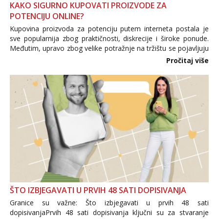
KAKO SIGURNO KUPOVATI PROIZVODE ZA
POTENCIJU ONLINE?
Kupovina proizvoda za potenciju putem interneta postala je
sve popularnija zbog praktičnosti, diskrecije i široke ponude.
Međutim, upravo zbog velike potražnje na tržištu se pojavljuju
i brojni krivotvoreni proizvodi, nepouzdane internetske
Pročitaj više
trgovine te proizvodi nepoznatog podrijetla. ...
ŠTO IZBJEGAVATI U PRVIH 48 SATI DOPISIVANJA
Granice su važne: Što izbjegavati u prvih 48 sati
dopisivanjaPrvih 48 sati dopisivanja ključni su za stvaranje