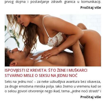
prvog dojma i postavljanje zdravih granica u komunikaciji.
Važno je izbjeći prebrzo otkrivanje osobnih ili intimnih
Pročitaj više
informacija, jer nepoznata osoba još nije zaslužila to
povjerenje. Takođe...
ISPOVIJESTI IZ KREVETA: ŠTO ŽENE I MUŠKARCI
STVARNO MISLE O SEKSU NA JEDNU NOĆ
Seks na jednu noć – za neke uzbudljiva avantura bez obaveza,
za druge emotivna minska polja. Iako živimo u vremenu kad se
o seksu govori otvorenije nego ikad, tema „jedne noći strasti“ i
dalje izaziva burne rasprave. Što zapravo misle žene, a što
Pročitaj više
muškarci? Jesu...