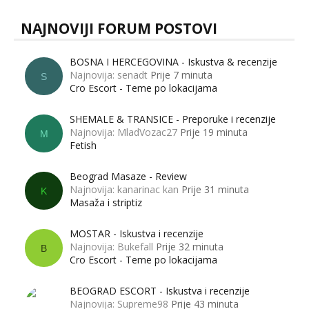
NAJNOVIJI FORUM POSTOVI
BOSNA I HERCEGOVINA - Iskustva & recenzije
Najnovija: senadt
Prije 7 minuta
S
Cro Escort - Teme po lokacijama
SHEMALE & TRANSICE - Preporuke i recenzije
Najnovija: MladVozac27
Prije 19 minuta
M
Fetish
Beograd Masaze - Review
Najnovija: kanarinac kan
Prije 31 minuta
K
Masaža i striptiz
MOSTAR - Iskustva i recenzije
Najnovija: Bukefall
Prije 32 minuta
B
Cro Escort - Teme po lokacijama
BEOGRAD ESCORT - Iskustva i recenzije
Najnovija: Supreme98
Prije 43 minuta