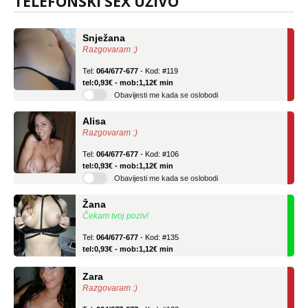
TELEFONSKI SEX UŽIVO
Snježana
Razgovaram :)
Tel:
064/677-677
- Kod: #119
tel:0,93€ - mob:1,12€ min
Obavijesti me kada se oslobodi
Alisa
Razgovaram :)
Tel:
064/677-677
- Kod: #106
tel:0,93€ - mob:1,12€ min
Obavijesti me kada se oslobodi
Žana
Čekam tvoj poziv!
Tel:
064/677-677
- Kod: #135
tel:0,93€ - mob:1,12€ min
Zara
Razgovaram :)
Tel:
064/677-677
- Kod: #123