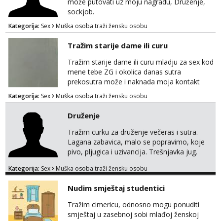
može putovati uz moju nagradu, Druženje,
sockjob.
Kategorija:
Sex
Muška osoba traži žensku osobu
Tražim starije dame ili curu
Tražim starije dame ili curu mladju za sex kod
mene tebe ZG i okolica danas sutra
prekosutra može i naknada moja kontakt
WhatsApp SMS poziv prednosti imaju starije
Kategorija:
Sex
Muška osoba traži žensku osobu
091 2504 794
Druženje
Tražim curku za druženje večeras i sutra.
Lagana zabavica, malo se popravimo, koje
pivo, pljugica i uzivancija. Trešnjavka jug.
We're jammin' To think that jammin' was a
Kategorija:
Sex
Muška osoba traži žensku osobu
thing of the past We're jammin' And I hope
this jam is gonna last
Nudim smještaj studentici
Tražim cimericu, odnosno mogu ponuditi
smještaj u zasebnoj sobi mlađoj ženskoj