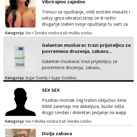
Vibrirajmo zajedno
Trenuci za opuštanje, voliš erotske masaže i
seksy igrice.vibratori,strep on ili nešto
drugačije.Izaberi svoje opuštanje tu sam za
tebe.sve info na mob 095/762-8147
Kategorija:
Sex
Ženska osoba traži mušku osobu
Galantan muskarac trazi prijateljicu za
povremena druzenja, zabavu...
Galantan muskarac trazi prijateljicu za
povremena druzenja, zabavu...
Kategorija:
Sugar Daddy
Sugar Daddies
SEX SEX
Pozdrav momak 24g tražim isključivo žene
BBW zanimaju me debeljuce, bucke ništa
drugo Uredan i diskretan Javljanje na wapp
095 546 9915
Kategorija:
Sex
Muška osoba traži žensku osobu
Divlja zabava