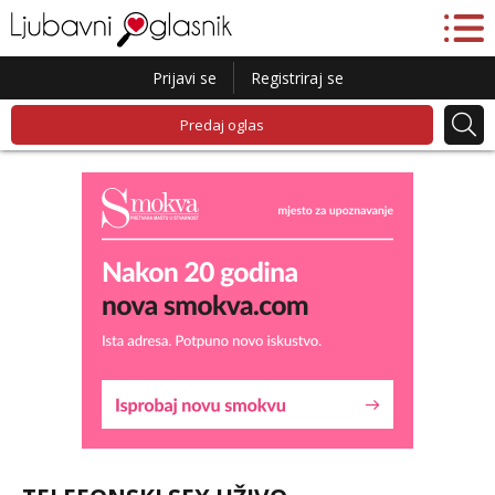
Prijavi se
Registriraj se
Predaj oglas
Liliana
Čekam tvoj poziv!
Tel:
064/677-677
- Kod: #69
tel:0,93€ - mob:1,12€ min