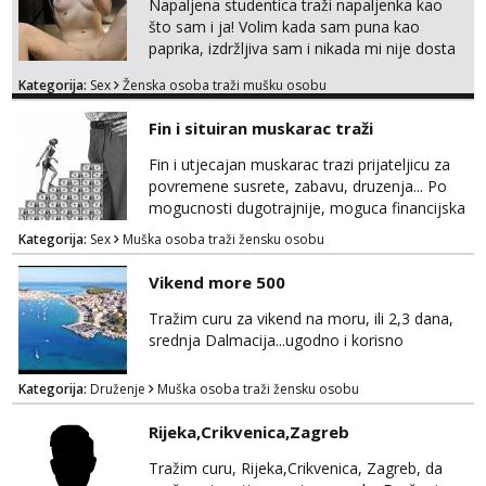
Napaljena studentica traži napaljenka kao
što sam i ja! Volim kada sam puna kao
paprika, izdržljiva sam i nikada mi nije dosta
seksa. Volim grubi seks i više puta dnevno
Kategorija:
Sex
Ženska osoba traži mušku osobu
bilo kad i bilo gdje zato se javi što prije da
me isprobaš Klikni na link ispod i nadji me
Fin i situiran muskarac traži
tamo, cekam te!
Fin i utjecajan muskarac trazi prijateljicu za
povremene susrete, zabavu, druzenja... Po
mogucnosti dugotrajnije, moguca financijska
potpora!
Kategorija:
Sex
Muška osoba traži žensku osobu
Vikend more 500
Tražim curu za vikend na moru, ili 2,3 dana,
srednja Dalmacija...ugodno i korisno
Kategorija:
Druženje
Muška osoba traži žensku osobu
Rijeka,Crikvenica,Zagreb
Tražim curu, Rijeka,Crikvenica, Zagreb, da