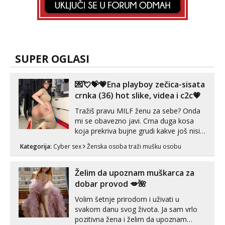
SUPER OGLASI
💌💘💝💗Ena playboy zečica-sisata
crnka (36) hot slike, videa i c2c💗
Tražiš pravu MILF ženu za sebe? Onda
mi se obavezno javi. Crna duga kosa
koja prekriva bujne grudi kakve još nisi
vidio, čista ŠESTICA! A usne? O usnama
Kategorija:
Cyber sex
Ženska osoba traži mušku osobu
bolje da ni ne pričam. Prave pune usne
koje će ti se urezati u pamćenje, jer
vjeruj mi, takve još nisi vidio. Uvijek sam
Želim da upoznam muškarca za
spremna za ONLOINE zabavu...
dobar provod 💋🌺
Volim šetnje prirodom i uživati u
svakom danu svog života. Ja sam vrlo
pozitivna žena i želim da upoznam