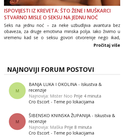
ISPOVIJESTI IZ KREVETA: ŠTO ŽENE I MUŠKARCI
STVARNO MISLE O SEKSU NA JEDNU NOĆ
Seks na jednu noć – za neke uzbudljiva avantura bez
obaveza, za druge emotivna minska polja. Iako živimo u
vremenu kad se o seksu govori otvorenije nego ikad,
tema „jedne noći strasti“ i dalje izaziva burne rasprave. Što
Pročitaj više
zapravo misle žene, a što muškarci? Jesu...
NAJNOVIJI FORUM POSTOVI
BANJA LUKA I OKOLINA - Iskustva &
recenzije
M
Najnovija: Mister Noo
Prije 4 minuta
Cro Escort - Teme po lokacijama
ŠIBENSKO KNINSKA ŽUPANIJA - Iskustva &
recenzije
M
Najnovija: Maška
Prije 8 minuta
Cro Escort - Teme po lokacijama