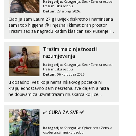
Kategorija:
Kategorija:
Sex
Ženska osoba
Tel:
064/677-677
- Kod: #123
traži mušku osobu
tel:0,93€ - mob:1,12€ min
Datum:
28.srpnja 2026.
Ciao ja sam Laura 27 g i uvijek diskretno i namirisana
Anđela
sam i top higijena 😘 i nježna i klimatiziran prostor
Čekam tvoj poziv!
Trazim sex za nagradu Radim klasican sex Pusenje i
Tel:
064/677-677
- Kod: #142
gutanje sperme Erotsko rublje imam uvijek Lizati me
tel:0,93€ - mob:1,12€ min
mozes i ljubiti po tijelu Iskljucivo neradim analni !!! I
Tražim malo nježnosti i
neljubim se Wha...
Mira
razumjevanja
Čekam tvoj poziv!
Kategorija:
Kategorija:
Sex
Ženska osoba
Tel:
064/677-677
- Kod: #72
traži mušku osobu
tel:0,93€ - mob:1,12€ min
Datum:
06.kolovoza 2026.
u dosadnoj vezi koja nema nikakvog pocetka ni
Lucija
kraja,jednostavno sam nesretna. sve dajem a nista
Razgovaram :)
ne dobivam za uzvrat.trazim muskarca koji ce
zadovoljiti moje potrebe,ne trazim puno samo malo
Tel:
064/677-677
- Kod: #136
tel:0,93€ - mob:1,12€ min
njeznosti i razumjevanja. volim njezan seks i njezne
Obavijesti me kada se oslobodi
✅ CURA ZA SVE ✅
poljupce po tijelu koji me jako pale,obozavam kad
muskar...
Liliana
Čekam tvoj poziv!
Kategorija:
Kategorija:
Cyber sex
Ženska
osoba traži mušku osobu