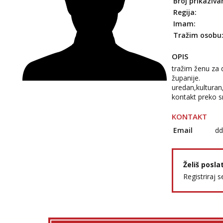
Broj prikaziva
Regija:
Imam:
Tražim osobu
OPIS
tražim ženu za 
županije.
uredan,kulturan
kontakt preko sm
KONTAKT
Email
dd
Želiš posla
Registriraj s