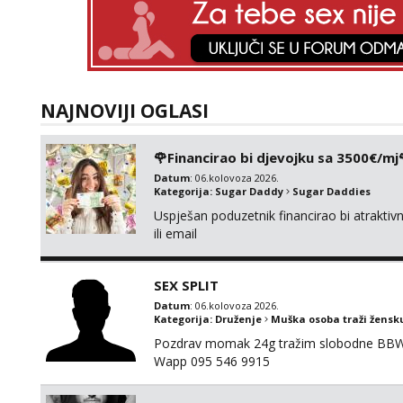
NAJNOVIJI OGLASI
🌹Financirao bi djevojku sa 3500€/mj
Datum
: 06.kolovoza 2026.
Kategorija:
Sugar Daddy
Sugar Daddies
Uspješan poduzetnik financirao bi atrakt
ili email
SEX SPLIT
Datum
: 06.kolovoza 2026.
Kategorija:
Druženje
Muška osoba traži žensk
Pozdrav momak 24g tražim slobodne BBW že
Wapp 095 546 9915