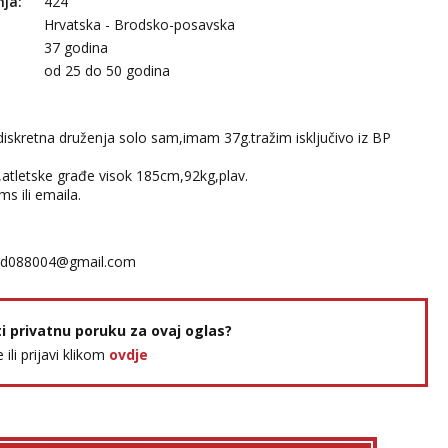
nja:
424
Hrvatska - Brodsko-posavska
37 godina
:
od 25 do 50 godina
diskretna druženja solo sam,imam 37g.tražim isključivo iz BP
,atletske građe visok 185cm,92kg,plav.
s ili emaila.
d088004@gmail.com
ti privatnu poruku za ovaj oglas?
e ili prijavi klikom
ovdje