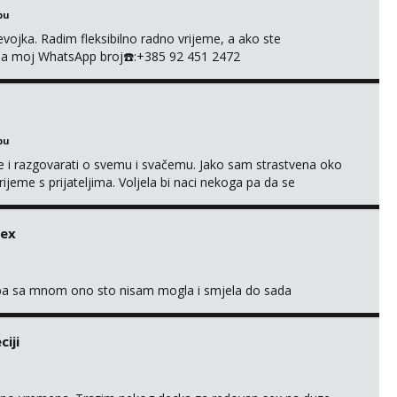
bu
evojka. Radim fleksibilno radno vrijeme, a ako ste
e na moj WhatsApp broj☎️:+385 92 451 2472
bu
se i razgovarati o svemu i svačemu. Jako sam strastvena oko
vrijeme s prijateljima. Voljela bi naci nekoga pa da se
kni na link ispod i nadji me tamo, cekam te!
sex
oba sa mnom ono sto nisam mogla i smjela do sada
iji