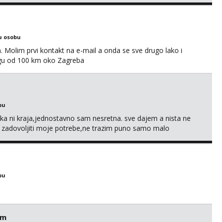
u osobu
Molim prvi kontakt na e-mail a onda se sve drugo lako i
gu od 100 km oko Zagreba
bu
a ni kraja,jednostavno sam nesretna. sve dajem a nista ne
e zadovoljiti moje potrebe,ne trazim puno samo malo
s i njezne poljupce po tijelu koji me jako pale,obozavam kad
ni na link ispod i nadji me tamo, cekam te!
bu
em