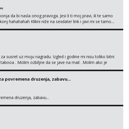
bu
nja da bi nasla onog pravoga. Jesi li ti moj pravi, ili te samo
nj hahahahah Klikni niže na sexdater link i javi mi se tamo....
 za susret uz moju nagradu. Izgled i godine mi nisu toliko bitni
 tabooa . Molim ozbiljne da se jave na mail . Molim ako je
d ste . Javite se necete pozalit
 za povremena druzenja, zabavu...
vremena druzenja, zabavu...