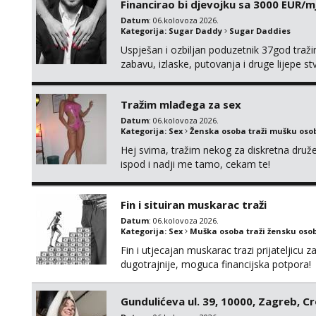
Financirao bi djevojku sa 3000 EUR/m
Datum
: 06.kolovoza 2026.
Kategorija:
Sugar Daddy
Sugar Daddies
Uspješan i ozbiljan poduzetnik 37god traž
zabavu, izlaske, putovanja i druge lijepe s
zgodna i atraktivna javi se na moj email:
Tražim mlađega za sex
Datum
: 06.kolovoza 2026.
Kategorija:
Sex
Ženska osoba traži mušku oso
Hej svima, tražim nekog za diskretna druž
ispod i nadji me tamo, cekam te!
Fin i situiran muskarac traži
Datum
: 06.kolovoza 2026.
Kategorija:
Sex
Muška osoba traži žensku oso
Fin i utjecajan muskarac trazi prijateljic
dugotrajnije, moguca financijska potpora!
Gundulićeva ul. 39, 10000, Zagreb, C