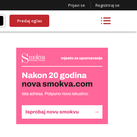
Prijavi se
Registriraj se
Predaj oglas
Lucija
Razgovaram :)