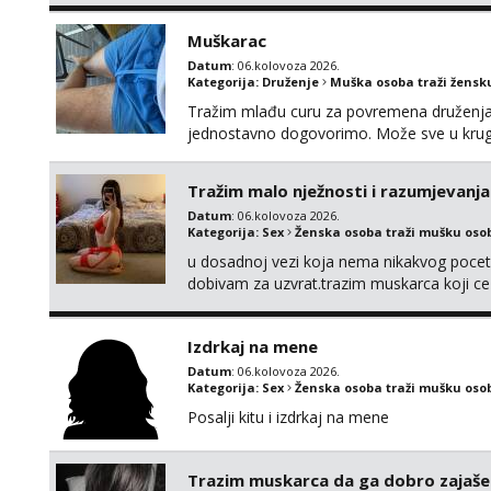
Muškarac
Datum
: 06.kolovoza 2026.
Kategorija:
Druženje
Muška osoba traži žensk
Tražim mlađu curu za povremena druženja. 
jednostavno dogovorimo. Može sve u kru
Tražim malo nježnosti i razumjevanja
Datum
: 06.kolovoza 2026.
Kategorija:
Sex
Ženska osoba traži mušku oso
u dosadnoj vezi koja nema nikakvog pocetk
dobivam za uzvrat.trazim muskarca koji c
njeznosti i razumjevanja. volim njezan sek
muskarac preuzme kontrolu . javi se :) Klik
Izdrkaj na mene
Datum
: 06.kolovoza 2026.
Kategorija:
Sex
Ženska osoba traži mušku oso
Posalji kitu i izdrkaj na mene
Trazim muskarca da ga dobro zajaš