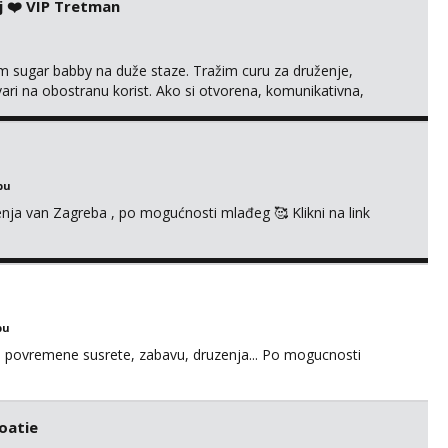
j ❤️ VIP Tretman
im sugar babby na duže staze. Tražim curu za druženje,
tvari na obostranu korist. Ako si otvorena, komunikativna,
 markodalic37@gmail.com
bu
enja van Zagreba , po mogućnosti mlađeg 🥰 Klikni na link
bu
u za povremene susrete, zabavu, druzenja... Po mogucnosti
roatie