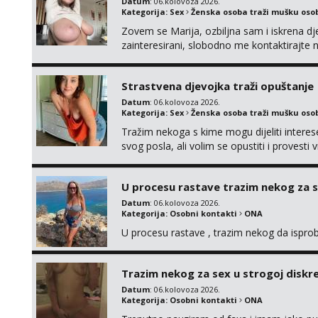
Datum
: 06.kolovoza 2026.
Kategorija:
Sex
Ženska osoba traži mušku oso
Zovem se Marija, ozbiljna sam i iskrena dj
zainteresirani, slobodno me kontaktirajt
Strastvena djevojka traži opuštanje
Datum
: 06.kolovoza 2026.
Kategorija:
Sex
Ženska osoba traži mušku oso
Tražim nekoga s kime mogu dijeliti intere
svog posla, ali volim se opustiti i provesti 
nemoram samo s prijateljima opustati ;) Kli
U procesu rastave trazim nekog za 
Datum
: 06.kolovoza 2026.
Kategorija:
Osobni kontakti
ONA
U procesu rastave , trazim nekog da ispr
Trazim nekog za sex u strogoj diskrec
Datum
: 06.kolovoza 2026.
Kategorija:
Osobni kontakti
ONA