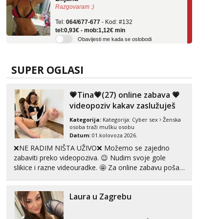
Tel:
064/677-677
- Kod: #132
tel:0,93€ - mob:1,12€ min
Obavijesti me kada se oslobodi
Alisa
Čekam tvoj poziv!
SUPER OGLASI
Tel:
064/677-677
- Kod: #106
tel:0,93€ - mob:1,12€ min
💗Tina💗(27) online zabava 💗
Žana
videopoziv kakav zaslužuješ
Čekam tvoj poziv!
Kategorija:
Kategorija:
Cyber sex
Ženska
Tel:
064/677-677
- Kod: #135
osoba traži mušku osobu
tel:0,93€ - mob:1,12€ min
Datum:
01.kolovoza 2026.
❌NE RADIM NIŠTA UŽIVO❌ Možemo se zajedno
Anita
zabaviti preko videopoziva. 😉 Nudim svoje gole
Čekam tvoj poziv!
slikice i razne videouradke. 🤩 Za online zabavu pošalji
Tel:
064/677-677
- Kod: #87
poruku na Whatsapp, Telegram ili Viber. 😎 +385 91
tel:0,93€ - mob:1,12€ min
912 3322 Za provjeru moje autentičnosti možeš me
Laura u Zagrebu
vidjeti na videopozivu. 😉 S vama sam vec 5 ...
Zara
Čekam tvoj poziv!