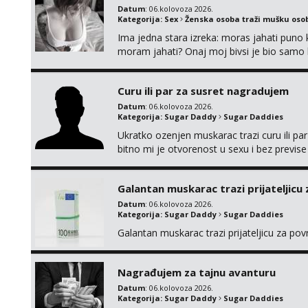
Datum
: 06.kolovoza 2026.
Kategorija:
Sex
Ženska osoba traži mušku oso
Ima jedna stara izreka: moras jahati puno ko
moram jahati? Onaj moj bivsi je bio samo ko
Curu ili par za susret nagradujem
Datum
: 06.kolovoza 2026.
Kategorija:
Sugar Daddy
Sugar Daddies
Ukratko ozenjen muskarac trazi curu ili par
bitno mi je otvorenost u sexu i bez previse
moguce prvi mail sa slikom ili opisom i otku
Galantan muskarac trazi prijateljicu
Datum
: 06.kolovoza 2026.
Kategorija:
Sugar Daddy
Sugar Daddies
Galantan muskarac trazi prijateljicu za po
Nagrađujem za tajnu avanturu
Datum
: 06.kolovoza 2026.
Kategorija:
Sugar Daddy
Sugar Daddies