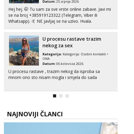
Tel:
064/677-677
- Kod: #69
Datum:
25.srpnja 2026.
tel:0,93€ - mob:1,12€ min
Hej hej. 🤭 Tu sam za sve vrste online zabave. Javi mi
se na broj +385919123322 (Telegram, Viber ili
Marta
Whatsapp). 🤙 NE javljaj se na uzivo. Hvala.
Razgovaram :)
Tel:
064/677-677
- Kod: #53
tel:0,93€ - mob:1,12€ min
U procesu rastave trazim
Obavijesti me kada se oslobodi
nekog za sex
Snježana
Kategorija:
Kategorija:
Osobni kontakti
ONA
Razgovaram :)
Datum:
06.kolovoza 2026.
Tel:
064/677-677
- Kod: #119
U procesu rastave , trazim nekog da isproba sa
tel:0,93€ - mob:1,12€ min
mnom ono sto nisam mogla i smjela do sada
Obavijesti me kada se oslobodi
Biljana
Razgovaram :)
Tel:
064/677-677
- Kod: #132
tel:0,93€ - mob:1,12€ min
NAJNOVIJI ČLANCI
Obavijesti me kada se oslobodi
Alisa
Čekam tvoj poziv!