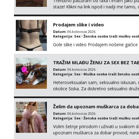
Trenutno pauziram od faxa i imam jako p
staze! Klikni na link ispod i nadji me tamo,
Prodajem slike i video
Datum
: 06.kolovoza 2026.
Kategorija:
Sex
Ženska osoba traži mušku oso
Gole slike i video Prodajem nošene gačice
TRAŽIM MLAĐU ŽENU ZA SEX BEZ TAB
Datum
: 06.kolovoza 2026.
Kategorija:
Sex
Muška osoba traži žensku oso
Heteroseksualan sam, seksualno iskusan, n
okolice Siska. Za diskretno seksualno 
ŽENU bez obzira na vjeru, nacionalnost, br
TABUA i KONDOMA upotpunjen SEKS IGRAČK
Želim da upoznam muškarca za doba
raznih vel...
Datum
: 06.kolovoza 2026.
Kategorija:
Sex
Ženska osoba traži mušku oso
Volim šetnje prirodom i uživati u svakom da
upoznam muškarca za dobar provod, naravno
tamo, cekam te!