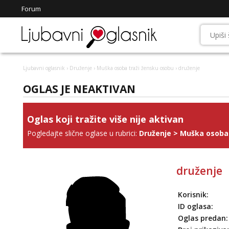
Forum
Ljubavni oglasnik
›
Druženje
›
Muška osoba traži žensku osobu
› druženje
OGLAS JE NEAKTIVAN
Oglas koji tražite više nije aktivan
Pogledajte slične oglase u rubrici:
Druženje
>
Muška osoba 
druženje
Korisnik:
ID oglasa:
Oglas predan: