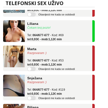
Tel:
064/677-677
- Kod: #136
TELEFONSKI SEX UŽIVO
tel:0,93€ - mob:1,12€ min
Obavijesti me kada se oslobodi
Liliana
Čekam tvoj poziv!
Tel:
064/677-677
- Kod: #69
tel:0,93€ - mob:1,12€ min
Marta
Razgovaram :)
Tel:
064/677-677
- Kod: #53
tel:0,93€ - mob:1,12€ min
Obavijesti me kada se oslobodi
Snježana
Razgovaram :)
Tel:
064/677-677
- Kod: #119
tel:0,93€ - mob:1,12€ min
Obavijesti me kada se oslobodi
Biljana
Razgovaram :)