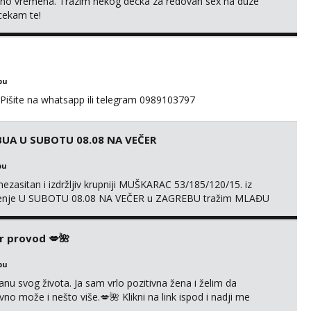
uno vremena. Trazim nekog decka za redovan sex na duze
 cekam te!
bu
 Pišite na whatsapp ili telegram 0989103797
UA U SUBOTU 08.08 NA VEČER
bu
ezasitan i izdržljiv krupniji MUŠKARAC 53/185/120/15. iz
druženje U SUBOTU 08.08 NA VEČER u ZAGREBU tražim MLAĐU
ačni status i udaljenost konkretno zainteresiranu za SEKS bez
AMA od vibratora i umjetnih dilda do analnih čepova
r provod 💋🌺
bu
nu svog života. Ja sam vrlo pozitivna žena i želim da
 može i nešto više.💋🌺 Klikni na link ispod i nadji me