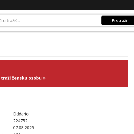
Pretraži
traži žensku osobu
»
Dddario
224752
07.08.2025