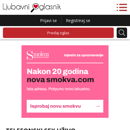
Prijavi se
Registriraj se
Predaj oglas
Biljana
Čekam tvoj poziv!
Tel:
064/677-677
- Kod: #132
tel:0,93€ - mob:1,12€ min