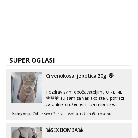
SUPER OGLASI
Crvenokosa ljepotica 20g. 🤭
Pozdrav svim obožavateljima ONLINE
🧡🧡🧡 Tu sam za vas ako ste u potrazi
za online druženjem - samnom se
možete zabaviti preko videopoziva, ili
Kategorija:
Cyber sex
Ženska osoba traži mušku osobu
ako vam nisam dovoljna radim i u paru i
trojci s kolegicama, svaka je drugačija
😉 Radim i vruća tipkanja uz slike i hot
💣SEX BOMBA💣
line pozive. Za vas sam pripremila ...