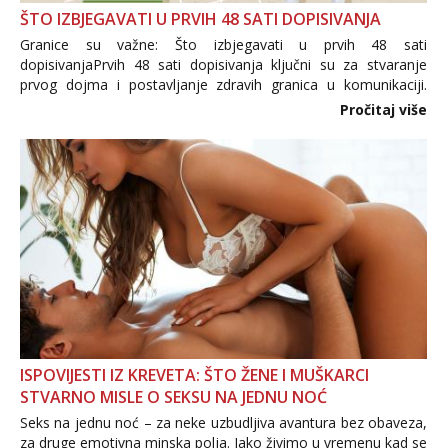
ŠTO IZBJEGAVATI U PRVIH 48 SATI DOPISIVANJA
Granice su važne: Što izbjegavati u prvih 48 sati
dopisivanjaPrvih 48 sati dopisivanja ključni su za stvaranje
prvog dojma i postavljanje zdravih granica u komunikaciji.
Važno je izbjeći prebrzo otkrivanje osobnih ili intimnih
Pročitaj više
informacija, jer nepoznata osoba još nije zaslužila to
povjerenje. Takođe...
ISPOVIJESTI IZ KREVETA: ŠTO ŽENE I MUŠKARCI
STVARNO MISLE O SEKSU NA JEDNU NOĆ
Seks na jednu noć – za neke uzbudljiva avantura bez obaveza,
za druge emotivna minska polja. Iako živimo u vremenu kad se