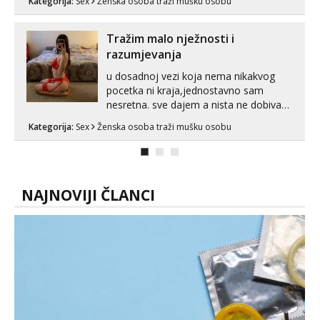
Kategorija:
Sex
Ženska osoba traži mušku osobu
Tražim malo nježnosti i
razumjevanja
u dosadnoj vezi koja nema nikakvog
pocetka ni kraja,jednostavno sam
nesretna. sve dajem a nista ne dobivam
za uzvrat.trazim muskarca koji ce
Kategorija:
Sex
Ženska osoba traži mušku osobu
zadovoljiti moje potrebe,ne trazim puno
samo malo njeznosti i razumjevanja.
volim njezan seks i njezne poljupce po
tijelu koji me jako pale,obozavam kad
muskar...
NAJNOVIJI ČLANCI