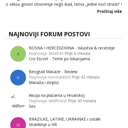
o seksu govori otvorenije nego ikad, tema „jedne noći strasti“ i
dalje izaziva burne rasprave. Što zapravo misle žene, a što
Pročitaj više
muškarci? Jesu...
NAJNOVIJI FORUM POSTOVI
BOSNA I HERCEGOVINA - Iskustva & recenzije
Najnovija: Atila943
Prije 6 minuta
A
Cro Escort - Teme po lokacijama
Beograd Masaze - Review
Najnovija: konstantind
Prije 42 minuta
K
Masaža i striptiz
Akcija na plažama u Hrvatskoj
Najnovija: wildforest
Prije 43 minuta
Sex
BRAZILKE, LATINE, UKRAINKE i ostale
strankinje u HR
M