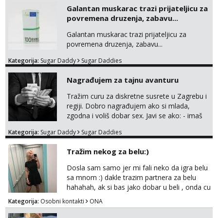
sa slikom ili opisom i otkud ste . Javite se
Galantan muskarac trazi prijateljicu za
necete pozalit
povremena druzenja, zabavu...
Galantan muskarac trazi prijateljicu za
povremena druzenja, zabavu...
Kategorija:
Sugar Daddy
Sugar Daddies
Nagrađujem za tajnu avanturu
Tražim curu za diskretne susrete u Zagrebu i
regiji. Dobro nagrađujem ako si mlada,
zgodna i voliš dobar sex. Javi se ako: - imaš
do 25 godina - imaš do 65 kg - imaš dugu
Kategorija:
Sugar Daddy
Sugar Daddies
kosu - se dobro ljubiš - si fleksibilna s
vremenom (jer ga nemam previše) i
Tražim nekog za belu:)
dostupna radnim danom (vikendi i noći su za
obitelj) - vodiš brigu o zdravlju i koristiš
Dosla sam samo jer mi fali neko da igra belu
zaštitu Ne javljajte se: - debele - frajeri i
sa mnom :) dakle trazim partnera za belu
paro...
hahahah, ak si bas jako dobar u beli , onda cu
razmislit za dalje Klikni na link ispod i nadji me
Kategorija:
Osobni kontakti
ONA
tamo, cekam te!