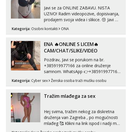
Javi se za ONLINE ZABAVU. NISTA
UZIVO! Radim videopozive, dopisivanja,
prodajem svoja videa i slikice. 😚 Javi mi
se porukom na Whatsupp, Viber ili
Kategorija:
Osobni kontakti
ONA
Telegram. +385 91 723 0045
ENA 🔥ONLINE S LICEM🔥
CAM/CHAT/SLIKE/VIDEO
Pozdrav, Javi se porukom na br.
+385919977166 za online druženje
samnom. WhatsApp 👉+385919977166
Telegram 👉@enafriedrichkis Radim
Kategorija:
Cyber sex
Ženska osoba traži mušku osobu
videopozive s licem, solo i s partnerom,
kolegicama (Tina&Natali), razne
kombinacije halteri, haljine, štikle,
Tražim mlađega za sex
samostojeće itd. Nudim svakakva videa
seksa, puš...
Hej svima, tražim nekog za diskretna
druženja van Zagreba , po mogućnosti
mlađeg 🥰 Klikni na link ispod i nadji me
tamo, cekam te!