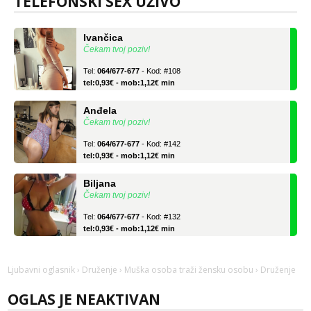
TELEFONSKI SEX UŽIVO
Ivančica
Čekam tvoj poziv!
Tel:
064/677-677
- Kod: #108
tel:0,93€ - mob:1,12€ min
Anđela
Čekam tvoj poziv!
Tel:
064/677-677
- Kod: #142
tel:0,93€ - mob:1,12€ min
Biljana
Čekam tvoj poziv!
Tel:
064/677-677
- Kod: #132
tel:0,93€ - mob:1,12€ min
Ivančica
Čekam tvoj poziv!
Ljubavni oglasnik
›
Druženje
›
Muška osoba traži žensku osobu
› Druženje
Tel:
064/677-677
- Kod: #108
tel:0,93€ - mob:1,12€ min
OGLAS JE NEAKTIVAN