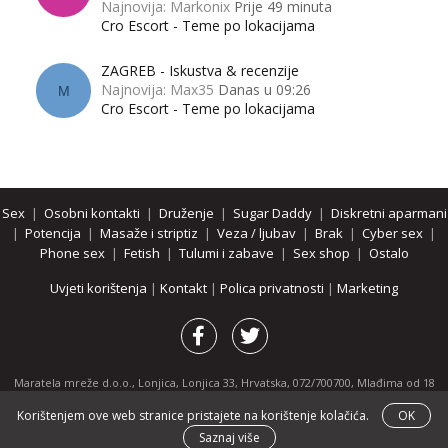
Najnovija: Markonix
Prije 49 minuta
Cro Escort - Teme po lokacijama
ZAGREB - Iskustva & recenzije
Najnovija: Max35
Danas u 09:26
M
Cro Escort - Teme po lokacijama
Sex
|
Osobni kontakti
|
Druženje
|
Sugar Daddy
|
Diskretni aparmani
|
Potencija
|
Masaže i striptiz
|
Veza / ljubav
|
Brak
|
Cyber sex
|
Phone sex
|
Fetish
|
Tulumi i zabave
|
Sex shop
|
Ostalo
Uvjeti korištenja
|
Kontakt
|
Polica privatnosti
|
Marketing
Maratela mreže d.o.o., Lonjica, Lonjica 33, Hrvatska, 072/700700, Mlađima od 18
godina zabranjeno je pregledavanje stranice i svih njenih dijelova.
Korištenjem ove web stranice pristajete na korištenje kolačića.
OK
Partnerski portali:
osobnikontakti.com
|
hotline.hr
|
ThePornDude.com
Saznaj više