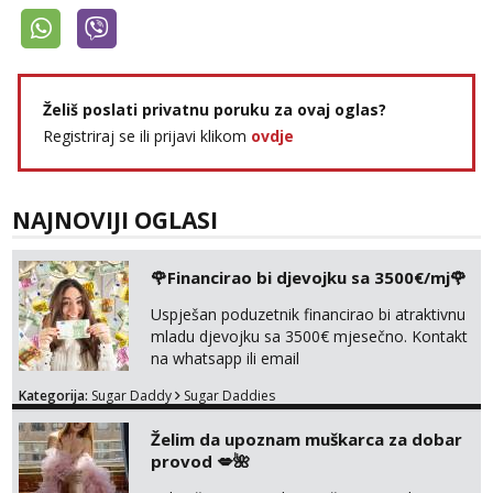
Želiš poslati privatnu poruku za ovaj oglas?
Registriraj se ili prijavi klikom
ovdje
NAJNOVIJI OGLASI
🌹Financirao bi djevojku sa 3500€/mj🌹
Uspješan poduzetnik financirao bi atraktivnu
mladu djevojku sa 3500€ mjesečno. Kontakt
na whatsapp ili email
Kategorija:
Sugar Daddy
Sugar Daddies
Želim da upoznam muškarca za dobar
provod 💋🌺