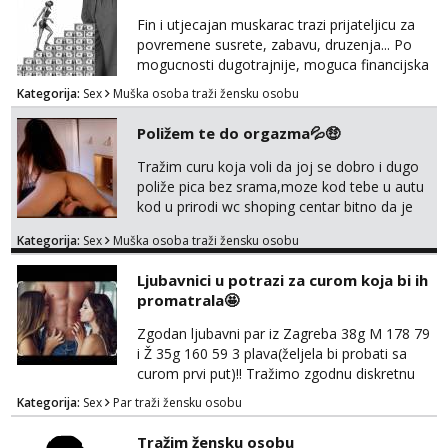
Fin i utjecajan muskarac trazi prijateljicu za
povremene susrete, zabavu, druzenja... Po
mogucnosti dugotrajnije, moguca financijska
potpora!
Kategorija:
Sex
Muška osoba traži žensku osobu
Poližem te do orgazma💦🤑
Tražim curu koja voli da joj se dobro i dugo
poliže pica bez srama,moze kod tebe u autu
kod u prirodi wc shoping centar bitno da je
uzbudljivo i da si full diskretna i napaljena💦
Kategorija:
Sex
Muška osoba traži žensku osobu
jer nisam solo. Zgodan sam i diskretan,sliku
šaljem na wapp telegram..178 78kg.,javi se
Ljubavnici u potrazi za curom koja bi ih
za brz dogovor Kontakt 0958759047
promatrala🤩
Zgodan ljubavni par iz Zagreba 38g M 178 79
i Ž 35g 160 59 3 plava(željela bi probati sa
curom prvi put)!! Tražimo zgodnu diskretnu
curu koja bi nas promatrala dok imamo
Kategorija:
Sex
Par traži žensku osobu
žestok odnos. Može se pridruziti ali i ne
mora.Bitno da uzivamo diskretno anonimno
Tražim žensku osobu