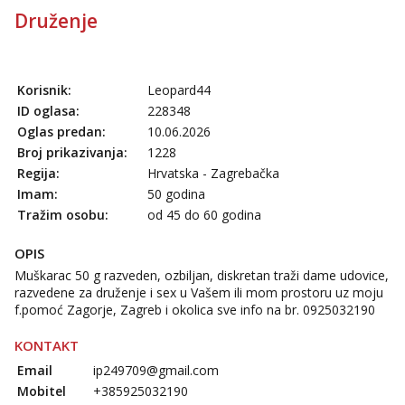
Druženje
Korisnik:
Leopard44
ID oglasa:
228348
Oglas predan:
10.06.2026
Broj prikazivanja:
1228
Regija:
Hrvatska - Zagrebačka
Imam:
50 godina
Tražim osobu:
od 45 do 60 godina
OPIS
Muškarac 50 g razveden, ozbiljan, diskretan traži dame udovice,
razvedene za druženje i sex u Vašem ili mom prostoru uz moju
f.pomoć Zagorje, Zagreb i okolica sve info na br. 0925032190
KONTAKT
Email
ip249709@gmail.com
Mobitel
+385925032190