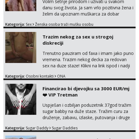
Volim šetnje prirodom i uživati u svakom
danu svog života. Ja sam vrlo pozitivna žena i
želim da upoznam muškarca za dobar
provod, naravno može i nešto više.💋🌺 Klikni
Kategorija:
Sex
Ženska osoba traži mušku osobu
na link ispod i nadji me tamo, cekam te!
Trazim nekog za sex u strogoj
diskreciji
Trenutno pauziram od faxa i imam jako puno
vremena. Trazim nekog decka za redovan
sex na duze staze! Klikni na link ispod i nadji
me tamo, cekam te!
Kategorija:
Osobni kontakti
ONA
Financirao bi djevojku sa 3000 EUR/mj
❤️ VIP Tretman
Uspješan i ozbiljan poduzetnik 37god tražim
sugar babby na duže staze. Tražim curu za
druženje, zabavu, izlaske, putovanja i druge
lijepe stvari na obostranu korist. Ako si
Kategorija:
Sugar Daddy
Sugar Daddies
otvorena, komunikativna, zgodna i atraktivna
javi se na moj email: