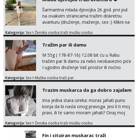
poljupce po tijelu koji me jako
pale,obozavam kad muskarac preuzme
Šarmantna mlada djevojka 26 god. prvi put
kontrolu . javi se :) Klikni na link ispod i nadji
na ovakvim stranicama tražim diskretnu
me tamo, cekam te!
avanturu (druženje, maženje, sex :) Klikni na
link ispod i nadji me tamo, cekam te!
Kategorija:
Sex
Ženska osoba traži mušku osobu
Tražim par ili damu
M 55g ( 178-87-16) 12.08 bit ću u Rabu
tražim par ili damu za neko neobavezno piće
I ugodno druženje Vaš prostor ili noćno
kupanje na osamoj plaži Kontakt
Kategorija:
Sex
Muška osoba traži par
trata.vrh@gmail.com
Trazim muskarca da ga dobro zajašem
Ima jedna stara izreka: moras jahati puno
konja da bi nasla onog pravoga. Jesi li ti moj
pravi, ili te samo moram jahati? Onaj moj
bivsi je bio samo konj hahahahah Klikni niže
Kategorija:
Sex
Ženska osoba traži mušku osobu
na sexdater link i javi mi se tamo....
Fin i situiran muskarac traži