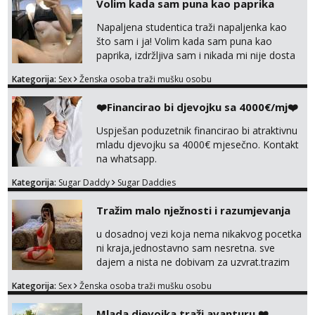
Volim kada sam puna kao paprika
Napaljena studentica traži napaljenka kao
što sam i ja! Volim kada sam puna kao
paprika, izdržljiva sam i nikada mi nije dosta
seksa. Volim grubi seks i više puta dnevno
Kategorija:
Sex
Ženska osoba traži mušku osobu
bilo kad i bilo gdje zato se javi što prije da
me isprobaš Klikni na link ispod i nadji me
❤️Financirao bi djevojku sa 4000€/mj❤️
tamo, cekam te!
Uspješan poduzetnik financirao bi atraktivnu
mladu djevojku sa 4000€ mjesečno. Kontakt
na whatsapp.
Kategorija:
Sugar Daddy
Sugar Daddies
Tražim malo nježnosti i razumjevanja
u dosadnoj vezi koja nema nikakvog pocetka
ni kraja,jednostavno sam nesretna. sve
dajem a nista ne dobivam za uzvrat.trazim
muskarca koji ce zadovoljiti moje potrebe,ne
Kategorija:
Sex
Ženska osoba traži mušku osobu
trazim puno samo malo njeznosti i
razumjevanja. volim njezan seks i njezne
Mlada djevojka traži avanturu ❤️