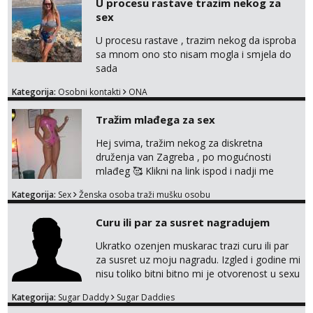
U procesu rastave trazim nekog za
markodalic37@gmail.com
sex
U procesu rastave , trazim nekog da isproba
sa mnom ono sto nisam mogla i smjela do
sada
Kategorija:
Osobni kontakti
ONA
Tražim mlađega za sex
Hej svima, tražim nekog za diskretna
druženja van Zagreba , po mogućnosti
mlađeg 🥰 Klikni na link ispod i nadji me
tamo, cekam te!
Kategorija:
Sex
Ženska osoba traži mušku osobu
Curu ili par za susret nagradujem
Ukratko ozenjen muskarac trazi curu ili par
za susret uz moju nagradu. Izgled i godine mi
nisu toliko bitni bitno mi je otvorenost u sexu
i bez previse tabooa . Molim ozbiljne da se
Kategorija:
Sugar Daddy
Sugar Daddies
jave na mail . Molim ako je moguce prvi mail