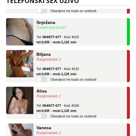
TELEFONSKI SEX UŽIVO
tel:0,93€ - mob:1,12€ min
Obavijesti me kada se oslobodi
Snježana
Čekam tvoj poziv!
Tel:
064/677-677
- Kod: #119
tel:0,93€ - mob:1,12€ min
Biljana
Razgovaram :)
Tel:
064/677-677
- Kod: #132
tel:0,93€ - mob:1,12€ min
Obavijesti me kada se oslobodi
Alisa
Razgovaram :)
Tel:
064/677-677
- Kod: #106
tel:0,93€ - mob:1,12€ min
Obavijesti me kada se oslobodi
Vanesa
Razgovaram :)