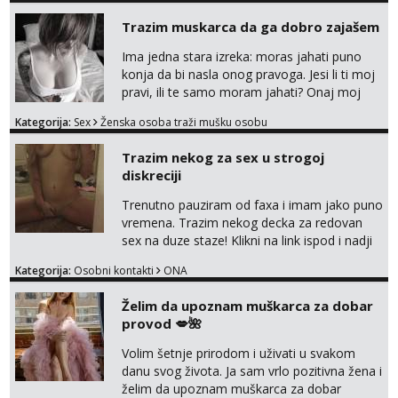
Trazim muskarca da ga dobro zajašem
Ima jedna stara izreka: moras jahati puno
konja da bi nasla onog pravoga. Jesi li ti moj
pravi, ili te samo moram jahati? Onaj moj
bivsi je bio samo konj hahahahah Klikni niže
Kategorija:
Sex
Ženska osoba traži mušku osobu
na sexdater link i javi mi se tamo....
Trazim nekog za sex u strogoj
diskreciji
Trenutno pauziram od faxa i imam jako puno
vremena. Trazim nekog decka za redovan
sex na duze staze! Klikni na link ispod i nadji
me tamo, cekam te!
Kategorija:
Osobni kontakti
ONA
Želim da upoznam muškarca za dobar
provod 💋🌺
Volim šetnje prirodom i uživati u svakom
danu svog života. Ja sam vrlo pozitivna žena i
želim da upoznam muškarca za dobar