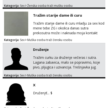
provod, naravno može i nešto više.💋🌺 Klikni
Kategorija:
Sex
Ženska osoba traži mušku osobu
na link ispod i nadji me tamo, cekam te!
Tražim starije dame ili curu
Tražim starije dame ili curu mladju za sex kod
mene tebe ZG i okolica danas sutra
prekosutra može i naknada moja kontakt
WhatsApp SMS poziv prednosti imaju starije
Kategorija:
Sex
Muška osoba traži žensku osobu
091 2504 794
Druženje
Tražim curku za druženje večeras i sutra.
Lagana zabavica, malo se popravimo, koje
pivo, pljugica i uzivancija. Trešnjavka jug.
We're jammin' To think that jammin' was a
Kategorija:
Sex
Muška osoba traži žensku osobu
thing of the past We're jammin' And I hope
this jam is gonna last
X
Druženj€... $