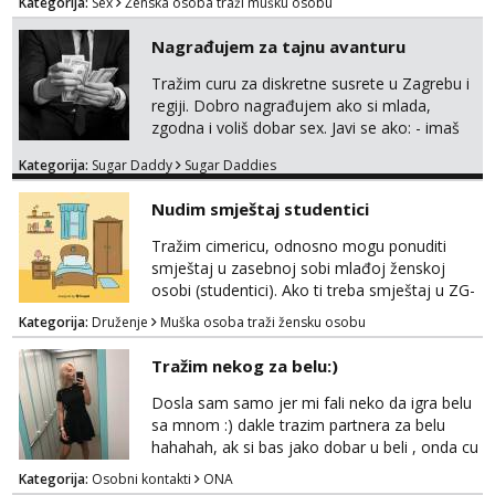
Kategorija:
Sex
Ženska osoba traži mušku osobu
Nagrađujem za tajnu avanturu
Tražim curu za diskretne susrete u Zagrebu i
regiji. Dobro nagrađujem ako si mlada,
zgodna i voliš dobar sex. Javi se ako: - imaš
do 25 godina - imaš do 65 kg - imaš dugu
Kategorija:
Sugar Daddy
Sugar Daddies
kosu - se dobro ljubiš - si fleksibilna s
vremenom (jer ga nemam previše) i
Nudim smještaj studentici
dostupna radnim danom (vikendi i noći su za
obitelj) - vodiš brigu o zdravlju i koristiš
Tražim cimericu, odnosno mogu ponuditi
zaštitu Ne javljajte se: - debele - frajeri i
smještaj u zasebnoj sobi mlađoj ženskoj
paro...
osobi (studentici). Ako ti treba smještaj u ZG-
u, a ne želiš plaćati sobu i tako malo uštedjeti,
Kategorija:
Druženje
Muška osoba traži žensku osobu
javi se na mail.
Tražim nekog za belu:)
Dosla sam samo jer mi fali neko da igra belu
sa mnom :) dakle trazim partnera za belu
hahahah, ak si bas jako dobar u beli , onda cu
razmislit za dalje Klikni na link ispod i nadji me
Kategorija:
Osobni kontakti
ONA
tamo, cekam te!