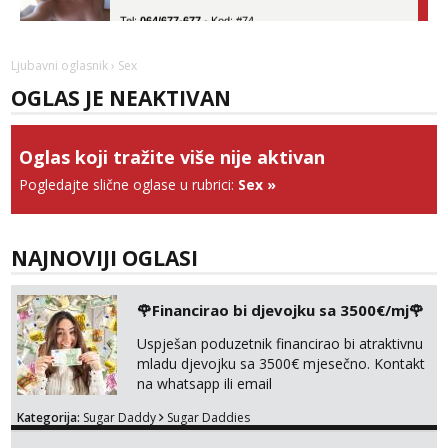
Tel:
064/677-677
- Kod: #74
tel:0,93€ - mob:1,12€ min
Obavijesti me kada se oslobodi
Ljubavni oglasnik
› Sex
Lili
OGLAS JE NEAKTIVAN
Razgovaram :)
Tel:
064/677-677
- Kod: #128
tel:0,93€ - mob:1,12€ min
Oglas koji tražite više nije aktivan
Obavijesti me kada se oslobodi
Pogledajte slične oglase u rubrici:
Sex
»
Anđela
Čekam tvoj poziv!
Tel:
064/677-677
- Kod: #142
NAJNOVIJI OGLASI
tel:0,93€ - mob:1,12€ min
Maja
🌹Financirao bi djevojku sa 3500€/mj🌹
Razgovaram :)
Uspješan poduzetnik financirao bi atraktivnu
Tel:
064/677-677
- Kod: #04
mladu djevojku sa 3500€ mjesečno. Kontakt
tel:0,93€ - mob:1,12€ min
na whatsapp ili email
Obavijesti me kada se oslobodi
Kategorija:
Sugar Daddy
Sugar Daddies
Snježana
Čekam tvoj poziv!