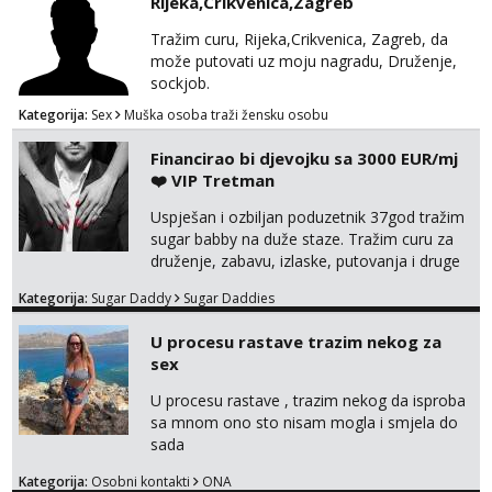
Rijeka,Crikvenica,Zagreb
poljupce po tijelu koji me jako
Razgovaram :)
pale,obozavam kad muskarac preuzme
Tražim curu, Rijeka,Crikvenica, Zagreb, da
kontrolu . javi se :) Klikni na link ispod i nadji
Tel:
064/677-677
- Kod: #128
može putovati uz moju nagradu, Druženje,
tel:0,93€ - mob:1,12€ min
me tamo, cekam te!
sockjob.
Obavijesti me kada se oslobodi
Kategorija:
Sex
Muška osoba traži žensku osobu
Anđela
Čekam tvoj poziv!
Financirao bi djevojku sa 3000 EUR/mj
❤️ VIP Tretman
Tel:
064/677-677
- Kod: #142
tel:0,93€ - mob:1,12€ min
Uspješan i ozbiljan poduzetnik 37god tražim
sugar babby na duže staze. Tražim curu za
druženje, zabavu, izlaske, putovanja i druge
lijepe stvari na obostranu korist. Ako si
Kategorija:
Sugar Daddy
Sugar Daddies
otvorena, komunikativna, zgodna i atraktivna
javi se na moj email:
U procesu rastave trazim nekog za
markodalic37@gmail.com
sex
U procesu rastave , trazim nekog da isproba
sa mnom ono sto nisam mogla i smjela do
sada
Kategorija:
Osobni kontakti
ONA