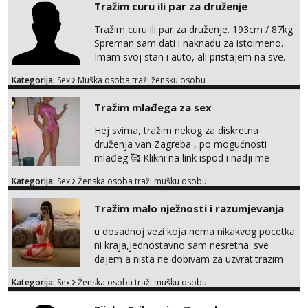
Tražim curu ili par za druženje
Tel:
064/677-677
- Kod: #119
Tražim curu ili par za druženje. 193cm / 87kg
tel:0,93€ - mob:1,12€ min
Spreman sam dati i naknadu za istoimeno.
Imam svoj stan i auto, ali pristajem na sve.
Biljana
Javite se na mail ispod, pa izmijenimo
Razgovaram :)
Kategorija:
Sex
Muška osoba traži žensku osobu
brojeve. Molim Vas bez ponuda istog spola.
Tel:
064/677-677
- Kod: #132
mauli772@proton.me
tel:0,93€ - mob:1,12€ min
Tražim mlađega za sex
Obavijesti me kada se oslobodi
Hej svima, tražim nekog za diskretna
Alisa
druženja van Zagreba , po mogućnosti
Razgovaram :)
mlađeg 🥰 Klikni na link ispod i nadji me
tamo, cekam te!
Tel:
064/677-677
- Kod: #106
Kategorija:
Sex
Ženska osoba traži mušku osobu
tel:0,93€ - mob:1,12€ min
Obavijesti me kada se oslobodi
Tražim malo nježnosti i razumjevanja
Vanesa
u dosadnoj vezi koja nema nikakvog pocetka
Razgovaram :)
ni kraja,jednostavno sam nesretna. sve
dajem a nista ne dobivam za uzvrat.trazim
Tel:
064/677-677
- Kod: #74
tel:0,93€ - mob:1,12€ min
muskarca koji ce zadovoljiti moje potrebe,ne
Kategorija:
Sex
Ženska osoba traži mušku osobu
Obavijesti me kada se oslobodi
trazim puno samo malo njeznosti i
razumjevanja. volim njezan seks i njezne
Lili