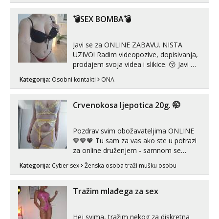
💣SEX BOMBA💣
Javi se za ONLINE ZABAVU. NISTA
UZIVO! Radim videopozive, dopisivanja,
prodajem svoja videa i slikice. 😚 Javi mi
se porukom na Whatsupp, Viber ili
Kategorija:
Osobni kontakti
ONA
Telegram. +385 91 723 0045
Crvenokosa ljepotica 20g. 🤭
Pozdrav svim obožavateljima ONLINE
🧡🧡🧡 Tu sam za vas ako ste u potrazi
za online druženjem - samnom se
možete zabaviti preko videopoziva, ili
Kategorija:
Cyber sex
Ženska osoba traži mušku osobu
ako vam nisam dovoljna radim i u paru i
trojci s kolegicama, svaka je drugačija
😉 Radim i vruća tipkanja uz slike i hot
Tražim mlađega za sex
line pozive. Za vas sam pripremila ...
Hej svima, tražim nekog za diskretna