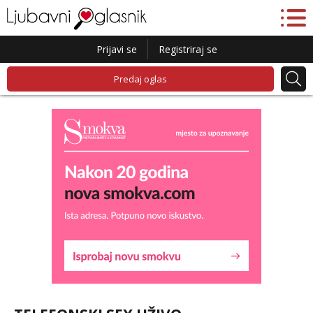
Prijavi se
Registriraj se
Predaj oglas
Maja
Razgovaram :)
Tel:
064/677-677
- Kod: #04