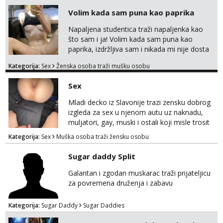
Volim kada sam puna kao paprika
Napaljena studentica traži napaljenka kao
što sam i ja! Volim kada sam puna kao
paprika, izdržljiva sam i nikada mi nije dosta
seksa. Volim grubi seks i više puta dnevno
Kategorija:
Sex
Ženska osoba traži mušku osobu
bilo kad i bilo gdje zato se javi što prije da
me isprobaš Klikni na link ispod i nadji me
Sex
tamo, cekam te!
Mladi decko iz Slavonije trazi zensku dobrog
izgleda za sex u njenom autu uz naknadu,
muljatori, gay, muski i ostali koji misle trosit
vrijeme na pisanje mogu zaobic oglas, ako si
Kategorija:
Sex
Muška osoba traži žensku osobu
slavonije i zainteresirana da te punim negdje
u mraku u tvom autu javi se na whatsapp
Sugar daddy Split
porukom 098 199 1895.
Galantan i zgodan muskarac traži prijateljicu
za povremena druženja i zabavu
Kategorija:
Sugar Daddy
Sugar Daddies