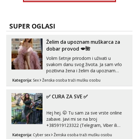
SUPER OGLASI
Želim da upoznam muškarca za
dobar provod 💋🌺
Volim šetnje prirodom i uživati u
svakom danu svog života. Ja sam vrlo
pozitivna žena i želim da upoznam
muškarca za dobar provod, naravno
Kategorija:
Sex
Ženska osoba traži mušku osobu
može i nešto više.💋🌺 Klikni na link
ispod i nadji me tamo, cekam te!
✅ CURA ZA SVE ✅
Hej hej. 🤭 Tu sam za sve vrste online
zabave. Javi mi se na broj
+385919123322 (Telegram, Viber ili
Whatsapp). 🤙 NE javljaj se na uzivo.
Kategorija:
Cyber sex
Ženska osoba traži mušku osobu
Hvala.