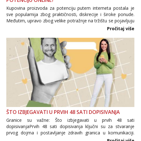
POTENCIJU ONLINE?
Kupovina proizvoda za potenciju putem interneta postala je
sve popularnija zbog praktičnosti, diskrecije i široke ponude.
Međutim, upravo zbog velike potražnje na tržištu se pojavljuju
i brojni krivotvoreni proizvodi, nepouzdane internetske
Pročitaj više
trgovine te proizvodi nepoznatog podrijetla. ...
ŠTO IZBJEGAVATI U PRVIH 48 SATI DOPISIVANJA
Granice su važne: Što izbjegavati u prvih 48 sati
dopisivanjaPrvih 48 sati dopisivanja ključni su za stvaranje
prvog dojma i postavljanje zdravih granica u komunikaciji.
Važno je izbjeći prebrzo otkrivanje osobnih ili intimnih
Pročitaj više