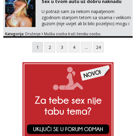
Sex u tvom autu uz dobru naknadu
U potrazi sam za nekom napaljenom
zgodnom starijom tetom sa sisama i velikom
guzom (nije uvijet ali bi bilo pozeljno) mogu i
mladje djevojke kojima nije bitan izgled vec
Kategorija:
Druženje
Muška osoba traži žensku osobu
dobra zabava uz naknadu, trazim neku koja
bi dosla po mene da se odemo seksat
1
2
3
4
...
24
negdje u mrak, prije seksa dobijes odmah na
ruke, molim samo ozbiljne da se javljaju one
koje se pale na seks po mracnim parkinzima,
sumarcima itd be...