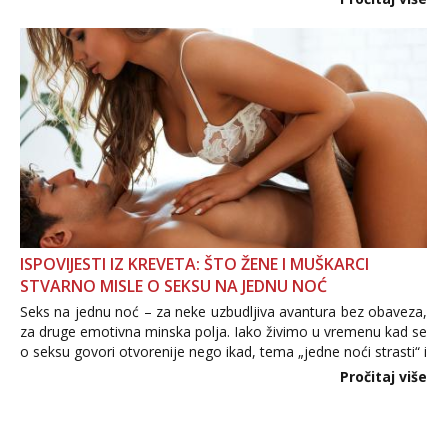
informacija, jer nepoznata osoba još nije zaslužila to
povjerenje. Takođe...
ISPOVIJESTI IZ KREVETA: ŠTO ŽENE I MUŠKARCI
STVARNO MISLE O SEKSU NA JEDNU NOĆ
Seks na jednu noć – za neke uzbudljiva avantura bez obaveza,
za druge emotivna minska polja. Iako živimo u vremenu kad se
o seksu govori otvorenije nego ikad, tema „jedne noći strasti“ i
dalje izaziva burne rasprave. Što zapravo misle žene, a što
Pročitaj više
muškarci? Jesu...