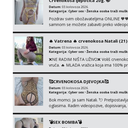
Crvenokosa ljepotica 20g. 🤭
Čekam...
Datum
: 03.kolovoza 2026.
Kategorija:
Cyber sex
Ženska osoba traži muš
Pozdrav svim obožavateljima ONLINE 🧡🧡
samnom se možete zabaviti preko videopoziv
kolegicama, svaka je drugačija 😉 Radim i v
i slike s licem u raznim kombinacijama isto 
‎️‍🔥 Vatrena ‎️‍🔥 crvenokosa Natali (21) ‎️
Datum
: 03.kolovoza 2026.
Kategorija:
Cyber sex
Ženska osoba traži muš
❌NE RADIM NIŠTA UŽIVO❌ Voliš crvenokose
vruča.‎ ️‍🔥 MLADA vražica koja ima 100% pr
samo užitak. 💦 U mojoj raznolikoj ponudi 
kolegicama, dečkom ili pak ja sama di se 
🥰CRVENOKOSA DJEVOJKA🥰
dovoljna uvije...
Datum
: 03.kolovoza 2026.
Kategorija:
Cyber sex
Ženska osoba traži muš
Bok momci. Ja sam Natali. 💘 Pretpostavl
oglasima. Radim videopozive, dopisivanja, p
porukom na Whatsupp, Viber ili Telegram.
💣SEX BOMBA💣