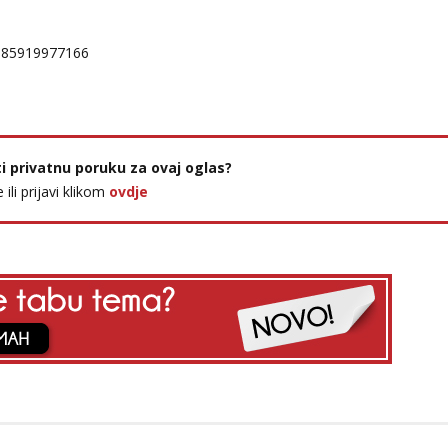
385919977166
ti privatnu poruku za ovaj oglas?
e ili prijavi klikom
ovdje