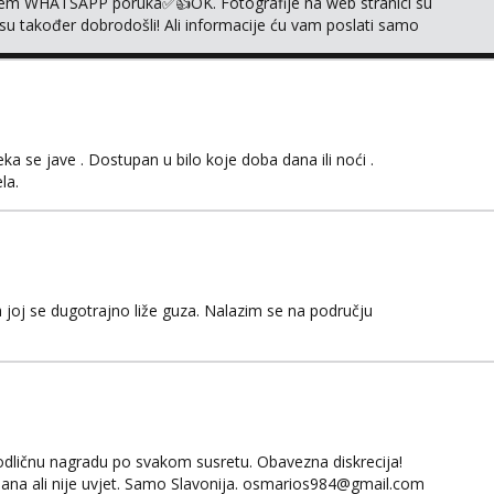
em WHATSAPP poruka✅️👍OK. Fotografije na web stranici su
 su također dobrodošli! Ali informacije ću vam poslati samo
sta kupaonica i ručnici za vas prije ili poslije masaže,
,❌️ NE SEXCAM, ❌️NE SEXCHATTING🚫...
 se jave . Dostupan u bilo koje doba dana ili noći .
la.
 joj se dugotrajno liže guza. Nalazim se na području
odličnu nagradu po svakom susretu. Obavezna diskrecija!
ana ali nije uvjet. Samo Slavonija. osmarios984@gmail.com