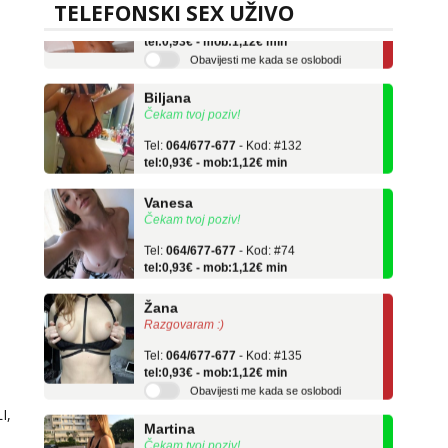
Tel:
064/677-677
- Kod: #75
TELEFONSKI SEX UŽIVO
tel:0,93€ - mob:1,12€ min
Obavijesti me kada se oslobodi
Biljana
Čekam tvoj poziv!
Tel:
064/677-677
- Kod: #132
tel:0,93€ - mob:1,12€ min
Vanesa
Čekam tvoj poziv!
Tel:
064/677-677
- Kod: #74
tel:0,93€ - mob:1,12€ min
Žana
Razgovaram :)
Tel:
064/677-677
- Kod: #135
tel:0,93€ - mob:1,12€ min
Obavijesti me kada se oslobodi
Martina
I,
Čekam tvoj poziv!