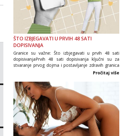
ŠTO IZBJEGAVATI U PRVIH 48 SATI
DOPISIVANJA
Granice su važne: Što izbjegavati u prvih 48 sati
dopisivanjaPrvih 48 sati dopisivanja ključni su za
stvaranje prvog dojma i postavljanje zdravih granica
u komunikaciji. Važno je izbjeći prebrzo otkrivanje
Pročitaj više
osobnih ili intimnih informacija, jer nepoznata osoba
još nije zaslužila to povjerenje. Takođe...