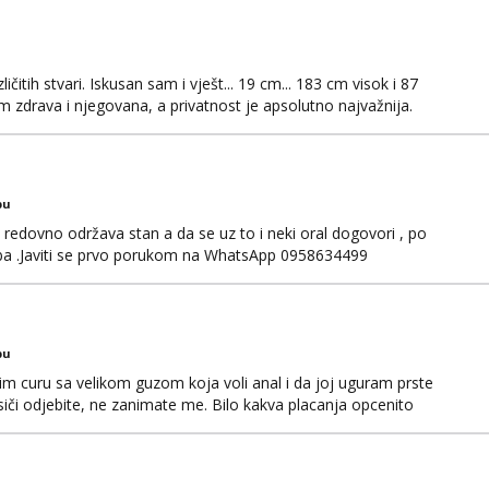
čitih stvari. Iskusan sam i vješt... 19 cm... 183 cm visok i 87
 zdrava i njegovana, a privatnost je apsolutno najvažnija.
WhatsAppa ili Vibera. Samo ozbiljni parovi trebaju slati
jni.
bu
edovno održava stan a da se uz to i neki oral dogovori , po
ba .Javiti se prvo porukom na WhatsApp 0958634499
bu
im curu sa velikom guzom koja voli anal i da joj uguram prste
siči odjebite, ne zanimate me. Bilo kakva placanja opcenito
ard, bonovi) ne dolaze u obzir. Javit se prvo porukom na