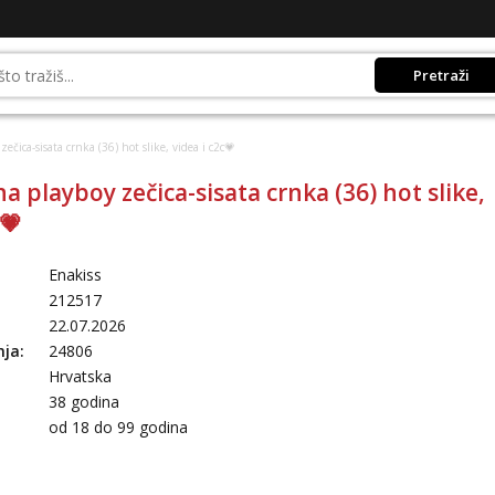
Pretraži
ečica-sisata crnka (36) hot slike, videa i c2c💗
a playboy zečica-sisata crnka (36) hot slike,
c💗
Enakiss
212517
22.07.2026
nja:
24806
Hrvatska
38 godina
:
od 18 do 99 godina