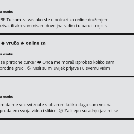
ku osobu
 Tu sam za vas ako ste u potrazi za online druženjem -
a, ili ako vam nisam dovoljna radim i u paru i trojci s
ruća tipkanja uz slike i hot line pozive. Za vas sam pripremila
kao i razna videa 😈 Volim kinky stvari i dominaciju 🤫 ...
‍🔥 vruča‎ ️‍🔥 online za
ku osobu
 prirodne curke? ❤️ Onda me moraš isprobati koliko sam
orodne grudi, 💦 Misli su mi uvijek prljave i u svemu vidim
možeš pranaći nešto po svojoj mjeri. Sexi videa s
dovodim do ludila. 🍑 Naravno ako ti moja ponuda nije
ku osobu
jam da me vec svi znate s obzirom koliko dugo sam vec na
rodajem svoja videa i slikice. 😚 Za lijepu suradnju javi mi se
 +385 91 723 0045