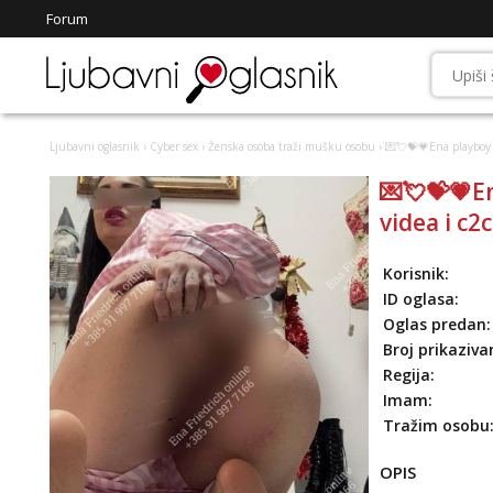
Forum
Ljubavni oglasnik
›
Cyber sex
›
Ženska osoba traži mušku osobu
› 💌💘💝💗Ena playboy z
💌💘💝💗En
videa i c2
Korisnik:
ID oglasa:
Oglas predan:
Broj prikaziva
Regija:
Imam:
Tražim osobu
OPIS