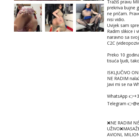
Tražiš pravu MI
prekriva bujne g
ne pričam. Prave
nisi vidio.
Uvijek sam spr
Radim slikice i 
naravno sa svoji
C2C (videopoziv
Preko 10 godin
tisuća ljudi, ta
ISKLJUČIVO ON
NE RADIM nalaže
Javi mi se na W
WhatsApp 👉+
Telegram 👉@en
❌NE RADIM NI
UŽIVO❌MASAŽ
AVIONI, MILION