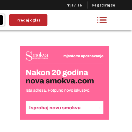
Prijavi se
Registriraj se
Predaj oglas
Daria
Razgovaram :)