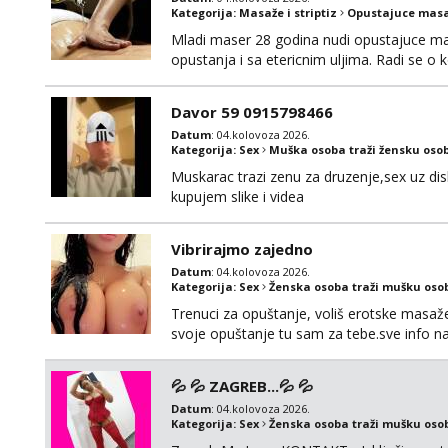
Kategorija:
Masaže i striptiz
Opustajuce masa
Mladi maser 28 godina nudi opustajuce ma
opustanja i sa etericnim uljima. Radi se o k
odgovara po dogovoru naravno. Godine nisu bi
informacije moze na mail: opustajucamas
Davor 59 0915798466
Datum
: 04.kolovoza 2026.
Kategorija:
Sex
Muška osoba traži žensku oso
Muskarac trazi zenu za druzenje,sex uz dis
kupujem slike i videa
Vibrirajmo zajedno
Datum
: 04.kolovoza 2026.
Kategorija:
Sex
Ženska osoba traži mušku oso
Trenuci za opuštanje, voliš erotske masaže i
svoje opuštanje tu sam za tebe.sve info 
💦 💦 ZAGREB...💦 💦
Datum
: 04.kolovoza 2026.
Kategorija:
Sex
Ženska osoba traži mušku oso