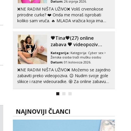
Datum:
26.srpnja 2026.
❌NE RADIM NIŠTA UŽIVO❌ Voliš crvenokose
prirodne curke? ❤️ Onda me moraš isprobati
koliko sam vruča.‎ ️‍🔥 MLADA vražica koja ima
100% prorodne grudi, 💦 Misli su mi uvijek prljave
i u svemu vidim samo užitak. 💦 U mojoj
💗Tina💗(27) online
raznolikoj ponudi možeš pranaći nešto po svojoj
mjeri. Sexi videa s kolegica...
zabava 💗 videopoziv
kakav zaslužuješ
Kategorija:
Kategorija:
Cyber sex
Ženska osoba traži mušku osobu
Datum:
01.kolovoza 2026.
❌NE RADIM NIŠTA UŽIVO❌ Možemo se zajedno
zabaviti preko videopoziva. 😉 Nudim svoje gole
slikice i razne videouradke. 🤩 Za online zabavu
pošalji poruku na Whatsapp, Telegram ili Viber.
😎 +385 91 912 3322 Za provjeru moje
autentičnosti možeš me vidjeti na videopozivu.
😉 S vama sam vec 5 ...
NAJNOVIJI ČLANCI