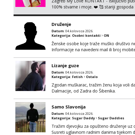
Zagreb My Love KONTAKT - Isključivo put
100% stvarne i moje. ❤️ 🥰 stariji gospoda
putem WhatsAppa. ❗️❗️❗️ Samo u mom stanu; či
nalazim se u centru grada. 🚫 NE POZIVI 
Druženje
Datum
: 04.kolovoza 2026.
Kategorija:
Osobni kontakti
ON
Ženske osobe koje traže muško društvo neka
Informacije na navedeni mail ili broj mobite
Lizanje guze
Datum
: 04.kolovoza 2026.
Kategorija:
Fetish
Ostalo
Zgodan muškarac, tražim ženu koja voli da
Dalmacije, od Zadra do Šibenika.
Samo Slavonija
Datum
: 04.kolovoza 2026.
Kategorija:
Sugar Daddy
Sugar Daddies
Tražim djevojku za opušteno druženje uz 
Susreti uglavnom radnim danima tijekom d