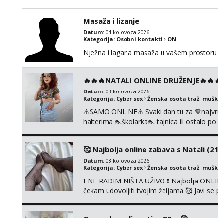
Masaža i lizanje
Datum
: 04.kolovoza 2026.
Kategorija:
Osobni kontakti
ON
Nježna i lagana masaža u vašem prostoru 
🔥🔥🔥NATALI ONLINE DRUŽENJE🔥🔥🔥s
Datum
: 03.kolovoza 2026.
Kategorija:
Cyber sex
Ženska osoba traži muš
⚠️SAMO ONLINE⚠️ Svaki dan tu za 🧡najvr
halterima 👠školarka👠 tajnica ili ostalo 
fetišima, ulogama i seksi temama 🧡 Videa
KOLEGICAMA lizanje, striptiz, footfetiši itd
🥰 Najbolja online zabava s Natali (21
Datum
: 03.kolovoza 2026.
Kategorija:
Cyber sex
Ženska osoba traži muš
❗ NE RADIM NIŠTA UŽIVO ❗ Najbolja ONLIN
čekam udovoljiti tvojim željama 🥰 Javi 
ćemo se zabaviti. Radim videopozive solo 
diram, s kolegicama, s dečkom, igračkama