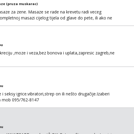
ze (pruza muskarac)
saze za zene. Masaze se rade na krevetu radi veceg
ompletnoj masazi cijelog tijela od glave do pete, ili ako ne
tne, ali higijena i diskrecija su jako bitni. Sve ostale
aza@hotmail.com Ili wapp +385 95 5547 045
bu
kreciju ,moze i veza,bez bonova i uplata,zapresic zagreb,ne
bu
 seksy igrice.vibratori,strep on ili nešto drugačije.Izaberi
na mob 095/762-8147
bu