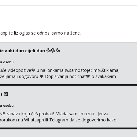
app te liz oglas se odnosi samo na žene.
vaki dan cijeli dan 💦💦💦
ku osobu
uće videopozive🧡 u najlonkama 👠samostojećim👠štiklama,
po željama i dogovoru 🧡 Dopisivanja hot chat🧡 o svakakvim
 solo squirt, razne anal igračke, vibratori, s PARTNEROM, S
 🔞 ❣️Radim već jako dugo, imam iskustva i više načina pla...
) 🥰
ku osobu
E zabava koju ćeš probati! Mlada sam i mazna . Jedva
se porukom na Whatsapp ili Telagram da se dogovorimo kako
i s kolegicom, imam foto i video materijal u kojem se sama
 itd. Radim dopisivanje o seksi temama koje nas uzbuđuju 🤭