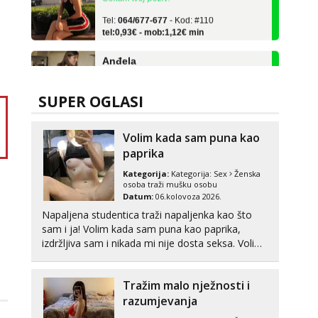
Tel:
064/677-677
- Kod: #110
tel:0,93€ - mob:1,12€ min
Anđela
Čekam tvoj poziv!
Tel:
064/677-677
- Kod: #142
tel:0,93€ - mob:1,12€ min
SUPER OGLASI
Daria
Razgovaram :)
Volim kada sam puna kao
paprika
Tel:
064/677-677
- Kod: #75
tel:0,93€ - mob:1,12€ min
Kategorija:
Kategorija:
Sex
Ženska
Obavijesti me kada se oslobodi
osoba traži mušku osobu
Datum:
06.kolovoza 2026.
Biljana
Napaljena studentica traži napaljenka kao što
Čekam tvoj poziv!
sam i ja! Volim kada sam puna kao paprika,
Tel:
064/677-677
- Kod: #132
izdržljiva sam i nikada mi nije dosta seksa. Volim
tel:0,93€ - mob:1,12€ min
grubi seks i više puta dnevno bilo kad i bilo gdje
zato se javi što prije da me isprobaš Klikni na link
Vanesa
Tražim malo nježnosti i
ispod i nadji me tamo, cekam te!
Čekam tvoj poziv!
razumjevanja
Tel:
064/677-677
- Kod: #74