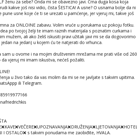
LF ženu za sebe? Onda mi se obavezno javi. Crna duga kosa koja
rudi kakve još nisi vidio, čista ŠESTICA! A usne? O usnama bolje da ni
 pune usne koje će ti se urezati u pamćenje, jer vjeruj mi, takve još
emna za ONLOINE zabavu. Volim vruće u porukama uz pokoju fotku.
videa po tvojoj želji te imam raznih materijala s poznatim curkama i
m mužem, ali ako želiš iskusiti pravi užitak javi mi se da dogovorimo
 jedan na jedan) u kojem ću te natjerati do vrhunca.
a sam u ovome i na mojim društvenim mrežama me prati više od 260
ko da vjeruj mi imam iskustva, nećeš požaliti.
LINE!
nja u živo tako da vas molim da mi se ne javljate s takvim upitima.
hatsAppp ili Telegram.
385919977166
afriedrichkis
ŠTA
E❌KAVE❌VEČERE❌UPOZNAVANJA❌DRUŽENJA❌LJETOVANJA❌HOTEL
I I OSTALO❌ s takvim ponudama me zaobiđite, HVALA.