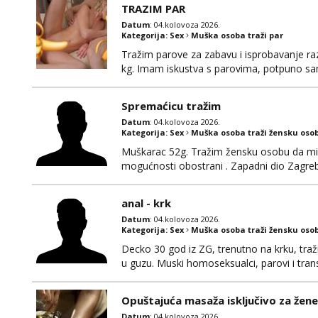
TRAZIM PAR
Datum
: 04.kolovoza 2026.
Kategorija:
Sex
Muška osoba traži par
Tražim parove za zabavu i isprobavanje razli
kg. Imam iskustva s parovima, potpuno sam
Ozbiljni parovi mogu me kontaktirati putem 
poruke ili zvati. Blokiram one koji nisu ozbil
Spremaćicu tražim
Datum
: 04.kolovoza 2026.
Kategorija:
Sex
Muška osoba traži žensku oso
Muškarac 52g. Tražim žensku osobu da mi r
mogućnosti obostrani . Zapadni dio Zagre
anal - krk
Datum
: 04.kolovoza 2026.
Kategorija:
Sex
Muška osoba traži žensku oso
Decko 30 god iz ZG, trenutno na krku, traž
u guzu. Muski homoseksualci, parovi i tran
(gotovina) ili unaprijed (aircash, paysafec
whatsapp 0958048882.
Opuštajuća masaža isključivo za žene
Datum
: 04.kolovoza 2026.