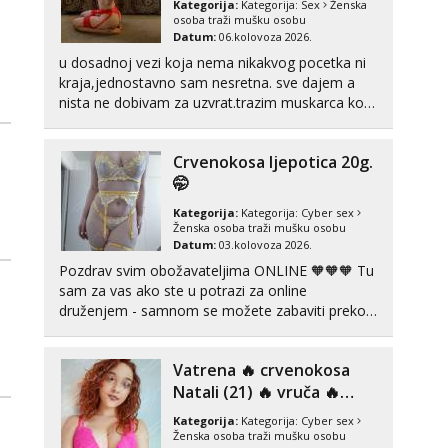
Kategorija:
Kategorija:
Sex
Ženska
tel:0,93€ - mob:1,12€ min
osoba traži mušku osobu
Datum:
06.kolovoza 2026.
Žana
u dosadnoj vezi koja nema nikakvog pocetka ni
Razgovaram :)
kraja,jednostavno sam nesretna. sve dajem a
nista ne dobivam za uzvrat.trazim muskarca koji
Tel:
064/677-677
- Kod: #135
tel:0,93€ - mob:1,12€ min
ce zadovoljiti moje potrebe,ne trazim puno
Obavijesti me kada se oslobodi
samo malo njeznosti i razumjevanja. volim
Crvenokosa ljepotica 20g.
njezan seks i njezne poljupce po tijelu koji me
Martina
jako pale,obozavam kad muskar...
🤭
Čekam tvoj poziv!
Kategorija:
Kategorija:
Cyber sex
Tel:
064/677-677
- Kod: #110
Ženska osoba traži mušku osobu
tel:0,93€ - mob:1,12€ min
Datum:
03.kolovoza 2026.
Pozdrav svim obožavateljima ONLINE 🧡🧡🧡 Tu
Anđela
sam za vas ako ste u potrazi za online
Čekam tvoj poziv!
druženjem - samnom se možete zabaviti preko
Tel:
064/677-677
- Kod: #142
videopoziva, ili ako vam nisam dovoljna radim i u
tel:0,93€ - mob:1,12€ min
paru i trojci s kolegicama, svaka je drugačija 😉
Vatrena ‎️‍🔥 crvenokosa
Radim i vruća tipkanja uz slike i hot line pozive.
Za vas sam pripremila ...
Natali (21) ‎️‍🔥 vruča‎ ️‍🔥
ONLINE ZABAVA
Kategorija:
Kategorija:
Cyber sex
Ženska osoba traži mušku osobu