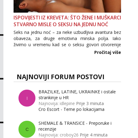
ISPOVIJESTI IZ KREVETA: ŠTO ŽENE I MUŠKARCI
STVARNO MISLE O SEKSU NA JEDNU NOĆ
Seks na jednu noć – za neke uzbudljiva avantura bez
obaveza, za druge emotivna minska polja. Iako
živimo u vremenu kad se o seksu govori otvorenije
nego ikad, tema „jedne noći strasti“ i dalje izaziva
Pročitaj više
burne rasprave. Što zapravo misle žene, a što
muškarci? Jesu...
NAJNOVIJI FORUM POSTOVI
BRAZILKE, LATINE, UKRAINKE i ostale
strankinje u HR
I
Najnovija: idlepine
Prije 3 minuta
Cro Escort - Teme po lokacijama
SHEMALE & TRANSICE - Preporuke i
recenzije
C
Najnovija: croboy26
Prije 4 minuta