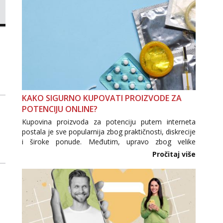
KAKO SIGURNO KUPOVATI PROIZVODE ZA
POTENCIJU ONLINE?
Kupovina proizvoda za potenciju putem interneta
postala je sve popularnija zbog praktičnosti, diskrecije
i široke ponude. Međutim, upravo zbog velike
potražnje na tržištu se pojavljuju i brojni krivotvoreni
Pročitaj više
proizvodi, nepouzdane internetske trgovine te
proizvodi nepoznatog podrijetla. ...