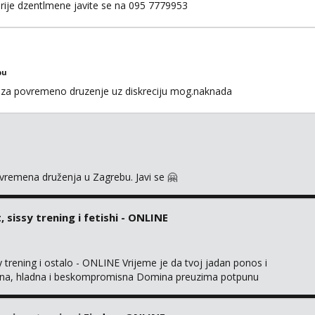
rije dzentlmene javite se na 095 7779953
bu
za povremeno druzenje uz diskreciju mog.naknada
ovremena druženja u Zagrebu. Javi se 🤗
sissy trening i fetishi - ONLINE
trening i ostalo - ONLINE Vrijeme je da tvoj jadan ponos i
gentna, hladna i beskompromisna Domina preuzima potpunu
imaju me isključivo ozbiljni, solventni i poslušni subovi koji
rmacijom (rublje, elegancija) i potpunim psiholo...