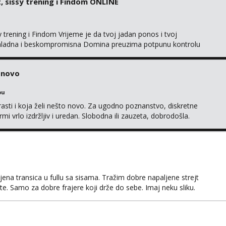
 sissy trening i Findom ONLINE
trening i Findom Vrijeme je da tvoj jadan ponos i tvoj
a, hladna i beskompromisna Domina preuzima potpunu kontrolu
isključivo ozbiljni, solventni i poslušni subovi koji žude za
 (rublje, elegancija) i potpunim psihološkim treni...
o novo
bu
rasti i koja želi nešto novo. Za ugodno poznanstvo, diskretne
rmi vrlo izdržljiv i uredan. Slobodna ili zauzeta, dobrodošla.
MS, kasnije može poziv. Sl. Brod moj prostor Zagreb i ostatak
amo žene...
ena transica u fullu sa sisama. Tražim dobre napaljene strejt
te. Samo za dobre frajere koji drže do sebe. Imaj neku sliku.
a. Pojebi me Poruke WhatsApp: 0998667649