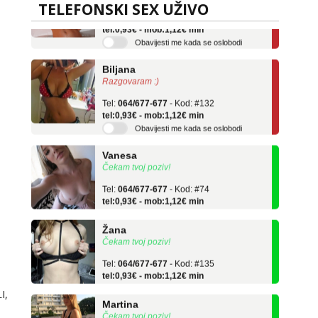
Tel:
064/677-677
- Kod: #75
TELEFONSKI SEX UŽIVO
tel:0,93€ - mob:1,12€ min
Obavijesti me kada se oslobodi
Biljana
Razgovaram :)
Tel:
064/677-677
- Kod: #132
tel:0,93€ - mob:1,12€ min
Obavijesti me kada se oslobodi
Vanesa
Čekam tvoj poziv!
Tel:
064/677-677
- Kod: #74
tel:0,93€ - mob:1,12€ min
Žana
Čekam tvoj poziv!
Tel:
064/677-677
- Kod: #135
tel:0,93€ - mob:1,12€ min
Martina
I,
Čekam tvoj poziv!