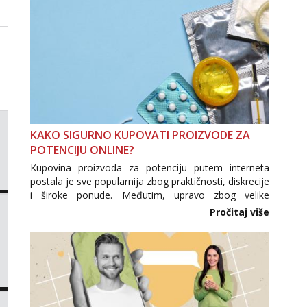
KAKO SIGURNO KUPOVATI PROIZVODE ZA
POTENCIJU ONLINE?
Kupovina proizvoda za potenciju putem interneta
postala je sve popularnija zbog praktičnosti, diskrecije
i široke ponude. Međutim, upravo zbog velike
potražnje na tržištu se pojavljuju i brojni krivotvoreni
Pročitaj više
proizvodi, nepouzdane internetske trgovine te
proizvodi nepoznatog podrijetla. ...