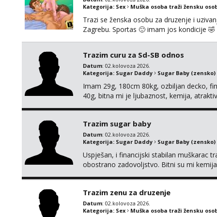
Kategorija:
Sex
Muška osoba traži žensku oso
Trazi se ženska osobu za druzenje i uzivanje
Zagrebu. Sportas 🙂 imam jos kondicije 🤣 
zainteresirane 😉!! I molim takoder da se ne
Trazim curu za Sd-SB odnos
Datum
: 02.kolovoza 2026.
Kategorija:
Sugar Daddy
Sugar Baby (zensko)
Imam 29g, 180cm 80kg, ozbiljan decko, fina
40g, bitna mi je ljubaznost, kemija, atrakt
nagradi mozemo preko emaila pricat.
Trazim sugar baby
Datum
: 02.kolovoza 2026.
Kategorija:
Sugar Daddy
Sugar Baby (zensko)
Uspješan, i financijski stabilan muškarac t
obostrano zadovoljstvo. Bitni su mi kemija,
Nagrada financijska se podrazumjeva. Ako z
fotografijom.
Trazim zenu za druzenje
Datum
: 02.kolovoza 2026.
Kategorija:
Sex
Muška osoba traži žensku oso