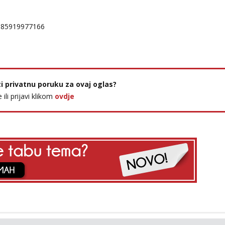
385919977166
ti privatnu poruku za ovaj oglas?
e ili prijavi klikom
ovdje