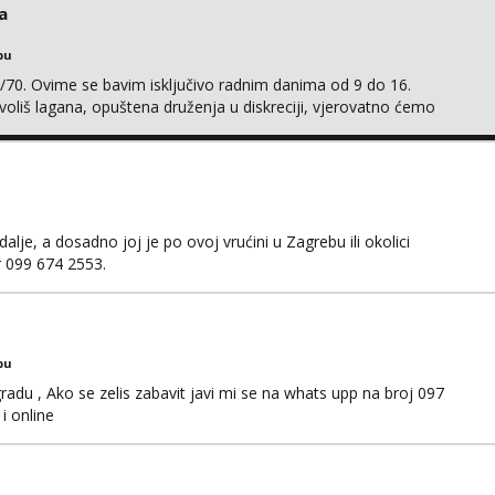
a
bu
/70. Ovime se bavim isključivo radnim danima od 9 do 16.
oliš lagana, opuštena druženja u diskreciji, vjerovatno ćemo
također, nisam zainteresirana za one and done susrete. Ako
sa nečime o sebi i tome što voliš seksualno za daljnji d...
je, a dosadno joj je po ovoj vrućini u Zagrebu ili okolici
er 099 674 2553.
bu
adu , Ako se zelis zabavit javi mi se na whats upp na broj 097
i online