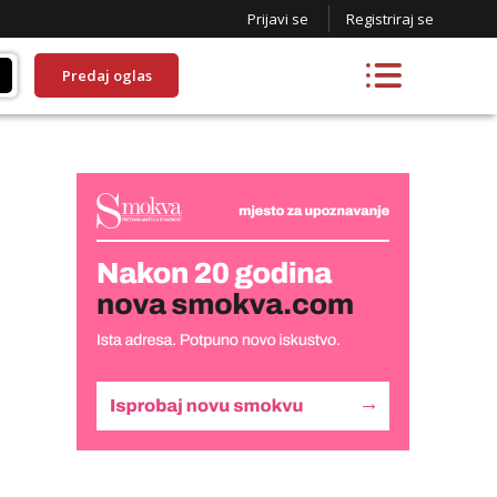
Prijavi se
Registriraj se
Predaj oglas
Daria
Razgovaram :)