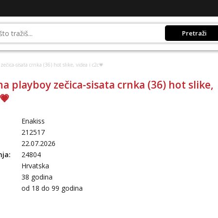
Pretraži
ečica-sisata crnka (36) hot slike, videa i c2c💗
a playboy zečica-sisata crnka (36) hot slike,
c💗
Enakiss
212517
22.07.2026
nja:
24804
Hrvatska
38 godina
:
od 18 do 99 godina