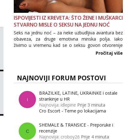
ISPOVIJESTI IZ KREVETA: ŠTO ŽENE I MUŠKARCI
STVARNO MISLE O SEKSU NA JEDNU NOĆ
Seks na jednu noć – za neke uzbudljiva avantura bez
obaveza, za druge emotivna minska polja. Iako
živimo u vremenu kad se o seksu govori otvorenije
nego ikad, tema „jedne noći strasti“ i dalje izaziva
Pročitaj više
burne rasprave. Što zapravo misle žene, a što
muškarci? Jesu...
NAJNOVIJI FORUM POSTOVI
BRAZILKE, LATINE, UKRAINKE i ostale
strankinje u HR
I
Najnovija: idlepine
Prije 3 minuta
Cro Escort - Teme po lokacijama
SHEMALE & TRANSICE - Preporuke i
recenzije
C
Najnovija: croboy26
Prije 4 minuta