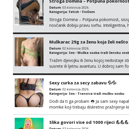
Stroga Domina – Potpuna pokornost,
Datum
: 03.kolovoza 2026.
Kategorija:
Fetish
FinDom
Stroga Domina – Potpuna pokornost, sissy 
novčanik dobiju pravu svrhu. Inteligentn
nad tvojim umom i financijama. Zanimaju me 
strogim zapovijedima, sissy transformacijom
Muškarac 29g za ženu koja želi nešt
Datum
: 02.kolovoza 2026.
Kategorija:
Sex
Muška osoba traži žensku oso
Tražim djevojku ili ženu kojoj nedostaje st
susrete ili ljetnu avanturu. U dobroj sam fo
Prvi kontakt porukom whatsapp, viber ili S
Hrvatske mobilan ! 𝗡𝗮𝗽𝗼𝗺𝗲𝗻𝗮 tražim s
Sexy curka za secy zabavu 💦💦
Datum
: 02.kolovoza 2026.
Kategorija:
Sex
Transica traži mušku osobu
Dođi da ti ga probam 👅 Ja sam sexy napalj
momke koji trebaju diskretno pražnjenje ki
Pozivi i poruke bez slike - nema odgovor
Slika govori vise od 1000 rijeci 💪💪💪
Datum
: 02.kolovoza 2026.