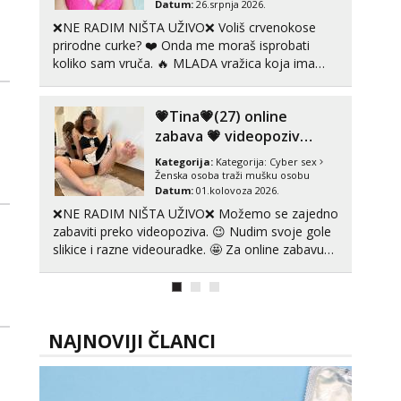
Datum:
26.srpnja 2026.
❌NE RADIM NIŠTA UŽIVO❌ Voliš crvenokose
prirodne curke? ❤️ Onda me moraš isprobati
koliko sam vruča.‎ ️‍🔥 MLADA vražica koja ima
100% prorodne grudi, 💦 Misli su mi uvijek prljave
i u svemu vidim samo užitak. 💦 U mojoj
💗Tina💗(27) online
raznolikoj ponudi možeš pranaći nešto po svojoj
mjeri. Sexi videa s kolegica...
zabava 💗 videopoziv
kakav zaslužuješ
Kategorija:
Kategorija:
Cyber sex
Ženska osoba traži mušku osobu
Datum:
01.kolovoza 2026.
❌NE RADIM NIŠTA UŽIVO❌ Možemo se zajedno
zabaviti preko videopoziva. 😉 Nudim svoje gole
slikice i razne videouradke. 🤩 Za online zabavu
pošalji poruku na Whatsapp, Telegram ili Viber.
😎 +385 91 912 3322 Za provjeru moje
autentičnosti možeš me vidjeti na videopozivu.
😉 S vama sam vec 5 ...
NAJNOVIJI ČLANCI