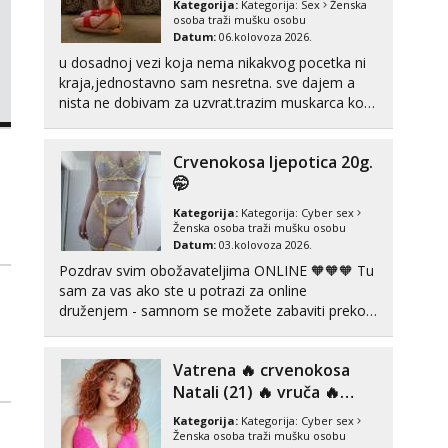
Kategorija:
Kategorija:
Sex
Ženska
Tel:
064/677-677
- Kod: #74
osoba traži mušku osobu
tel:0,93€ - mob:1,12€ min
Datum:
06.kolovoza 2026.
u dosadnoj vezi koja nema nikakvog pocetka ni
Žana
kraja,jednostavno sam nesretna. sve dajem a
Čekam tvoj poziv!
nista ne dobivam za uzvrat.trazim muskarca koji
Tel:
064/677-677
- Kod: #135
ce zadovoljiti moje potrebe,ne trazim puno
tel:0,93€ - mob:1,12€ min
samo malo njeznosti i razumjevanja. volim
Crvenokosa ljepotica 20g.
njezan seks i njezne poljupce po tijelu koji me
Martina
jako pale,obozavam kad muskar...
🤭
Čekam tvoj poziv!
Kategorija:
Kategorija:
Cyber sex
Tel:
064/677-677
- Kod: #110
Ženska osoba traži mušku osobu
tel:0,93€ - mob:1,12€ min
Datum:
03.kolovoza 2026.
Pozdrav svim obožavateljima ONLINE 🧡🧡🧡 Tu
Anđela
sam za vas ako ste u potrazi za online
Čekam tvoj poziv!
druženjem - samnom se možete zabaviti preko
Tel:
064/677-677
- Kod: #142
videopoziva, ili ako vam nisam dovoljna radim i u
tel:0,93€ - mob:1,12€ min
paru i trojci s kolegicama, svaka je drugačija 😉
Vatrena ‎️‍🔥 crvenokosa
Radim i vruća tipkanja uz slike i hot line pozive.
Za vas sam pripremila ...
Natali (21) ‎️‍🔥 vruča‎ ️‍🔥
ONLINE ZABAVA
Kategorija:
Kategorija:
Cyber sex
Ženska osoba traži mušku osobu