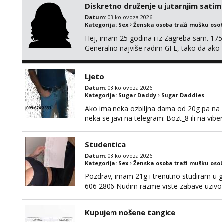
Diskretno druženje u jutarnjim satim
Datum
: 03.kolovoza 2026.
Kategorija:
Sex
Ženska osoba traži mušku oso
Hej, imam 25 godina i iz Zagreba sam. 175
Generalno najviše radim GFE, tako da ako v
si pasati. Preferiram dugoročna druženja 
se nalaziš u ovome, javi mi se na WhatsApp 
Ljeto
Datum
: 03.kolovoza 2026.
Kategorija:
Sugar Daddy
Sugar Daddies
Ako ima neka ozbiljna dama od 20g pa na dal
neka se javi na telegram: Bozt_8 ili na vib
Studentica
Datum
: 03.kolovoza 2026.
Kategorija:
Sex
Ženska osoba traži mušku oso
Pozdrav, imam 21g i trenutno studiram u gr
606 2806 Nudim razme vrste zabave uzivo 
Kupujem nošene tangice