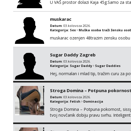
U VAŠ prostor dolazi Kaja 45g.Samo za sta
muskarac
Datum
: 03.kolovoza 2026.
Kategorija:
Sex
Muška osoba traži žensku oso
muskarac ozenjen 48trazim zensku osobu 
Sugar Daddy Zagreb
Datum
: 03.kolovoza 2026.
Kategorija:
Sugar Daddy
Sugar Daddies
Hej, normalan i mlad tip, tražim curu za p
Stroga Domina – Potpuna pokornost, 
Datum
: 03.kolovoza 2026.
Kategorija:
Fetish
Dominacija
Stroga Domina – Potpuna pokornost, sissy 
tvoj novčanik dobiju pravu svrhu. Inteli
kontrolu nad tvojim umom i financijama. Zan
žude za strogim zapovijedima, sissy transfo