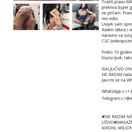
Tražiš pravu MI
prekriva bujne g
ne pričam. Prave
nisi vidio.
Uvijek sam spr
Radim slikice i 
naravno sa svoji
C2C (videopoziv
Preko 10 godin
tisuća ljudi, ta
ISKLJUČIVO ON
NE RADIM nalaže
Javi mi se na W
WhatsApp 👉+
Telegram 👉@en
❌NE RADIM NI
UŽIVO❌MASAŽ
AVIONI, MILION