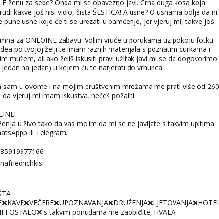
LF ženu za sebe? Onda mi se obavezno javi. Crna duga kosa koja
rudi kakve još nisi vidio, čista ŠESTICA! A usne? O usnama bolje da ni
 pune usne koje će ti se urezati u pamćenje, jer vjeruj mi, takve još
emna za ONLOINE zabavu. Volim vruće u porukama uz pokoju fotku.
videa po tvojoj želji te imam raznih materijala s poznatim curkama i
m mužem, ali ako želiš iskusiti pravi užitak javi mi se da dogovorimo
 jedan na jedan) u kojem ću te natjerati do vrhunca.
a sam u ovome i na mojim društvenim mrežama me prati više od 260
ko da vjeruj mi imam iskustva, nećeš požaliti.
LINE!
nja u živo tako da vas molim da mi se ne javljate s takvim upitima.
hatsAppp ili Telegram.
385919977166
afriedrichkis
ŠTA
E❌KAVE❌VEČERE❌UPOZNAVANJA❌DRUŽENJA❌LJETOVANJA❌HOTEL
I I OSTALO❌ s takvim ponudama me zaobiđite, HVALA.