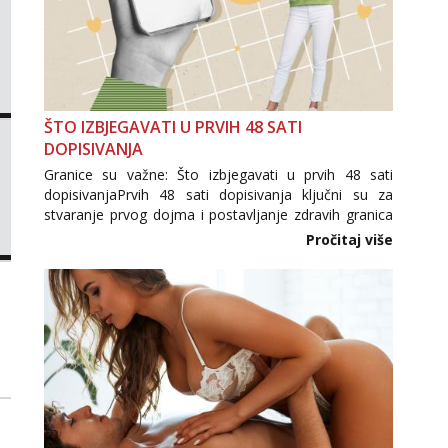
ŠTO IZBJEGAVATI U PRVIH 48 SATI
DOPISIVANJA
Granice su važne: Što izbjegavati u prvih 48 sati
dopisivanjaPrvih 48 sati dopisivanja ključni su za
stvaranje prvog dojma i postavljanje zdravih granica
u komunikaciji. Važno je izbjeći prebrzo otkrivanje
Pročitaj više
osobnih ili intimnih informacija, jer nepoznata osoba
još nije zaslužila to povjerenje. Takođe...