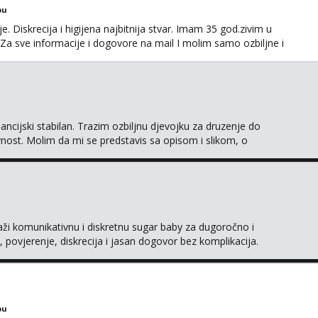
bu
. Diskrecija i higijena najbitnija stvar. Imam 35 god.zivim u
Za sve informacije i dogovore na mail I molim samo ozbiljne i
 javljaju muski!!! Pozdrav
ncijski stabilan. Trazim ozbiljnu djevojku za druzenje do
ivnost. Molim da mi se predstavis sa opisom i slikom, o
raži komunikativnu i diskretnu sugar baby za dugoročno i
 povjerenje, diskrecija i jasan dogovor bez komplikacija.
naš što želiš – javi se privatno s kratkim opisom i
bu