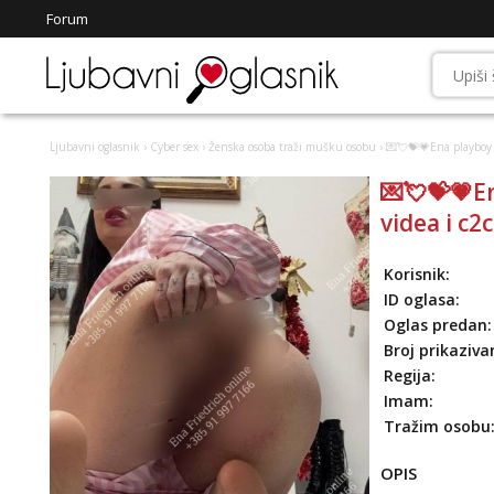
Forum
Ljubavni oglasnik
›
Cyber sex
›
Ženska osoba traži mušku osobu
› 💌💘💝💗Ena playboy z
💌💘💝💗En
videa i c2
Korisnik:
ID oglasa:
Oglas predan:
Broj prikaziva
Regija:
Imam:
Tražim osobu
OPIS