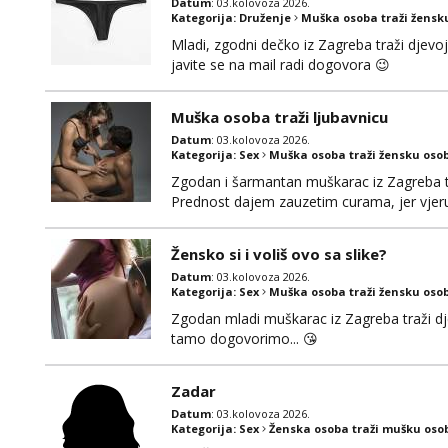
Datum
: 03.kolovoza 2026.
Kategorija:
Druženje
Muška osoba traži žensk
Mladi, zgodni dečko iz Zagreba traži djevo
javite se na mail radi dogovora 😉
Muška osoba traži ljubavnicu
Datum
: 03.kolovoza 2026.
Kategorija:
Sex
Muška osoba traži žensku oso
Zgodan i šarmantan muškarac iz Zagreba tr
Prednost dajem zauzetim curama, jer vjeruj
gdje možemo započeti razgovor... 💋
Žensko si i voliš ovo sa slike?
Datum
: 03.kolovoza 2026.
Kategorija:
Sex
Muška osoba traži žensku oso
Zgodan mladi muškarac iz Zagreba traži djev
tamo dogovorimo... 😘
Zadar
Datum
: 03.kolovoza 2026.
Kategorija:
Sex
Ženska osoba traži mušku oso