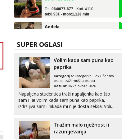
Tel:
064/677-677
- Kod: #110
tel:0,93€ - mob:1,12€ min
Anđela
Čekam tvoj poziv!
Tel:
064/677-677
- Kod: #142
tel:0,93€ - mob:1,12€ min
SUPER OGLASI
Daria
Razgovaram :)
Volim kada sam puna kao
paprika
Tel:
064/677-677
- Kod: #75
tel:0,93€ - mob:1,12€ min
Kategorija:
Kategorija:
Sex
Ženska
Obavijesti me kada se oslobodi
osoba traži mušku osobu
Datum:
06.kolovoza 2026.
Biljana
Napaljena studentica traži napaljenka kao što
Razgovaram :)
sam i ja! Volim kada sam puna kao paprika,
Tel:
064/677-677
- Kod: #132
izdržljiva sam i nikada mi nije dosta seksa. Volim
tel:0,93€ - mob:1,12€ min
grubi seks i više puta dnevno bilo kad i bilo gdje
Obavijesti me kada se oslobodi
zato se javi što prije da me isprobaš Klikni na link
Tražim malo nježnosti i
ispod i nadji me tamo, cekam te!
Vanesa
razumjevanja
Čekam tvoj poziv!