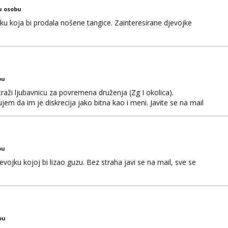
u osobu
jku koja bi prodala nošene tangice. Zainteresirane djevojke
bu
aži ljubavnicu za povremena druženja (Zg I okolica).
em da im je diskrecija jako bitna kao i meni. Javite se na mail
bu
ojku kojoj bi lizao guzu. Bez straha javi se na mail, sve se
bu