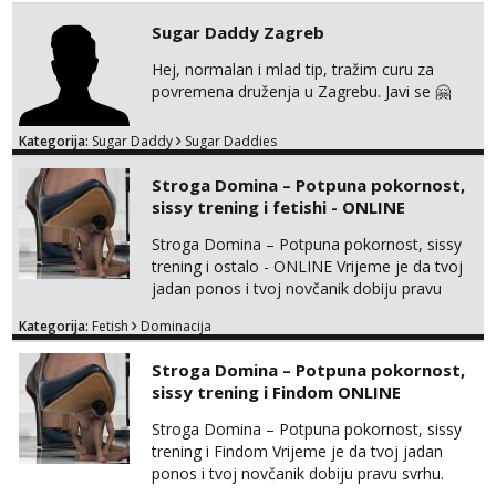
Sugar Daddy Zagreb
Hej, normalan i mlad tip, tražim curu za
povremena druženja u Zagrebu. Javi se 🤗
Kategorija:
Sugar Daddy
Sugar Daddies
Stroga Domina – Potpuna pokornost,
sissy trening i fetishi - ONLINE
Stroga Domina – Potpuna pokornost, sissy
trening i ostalo - ONLINE Vrijeme je da tvoj
jadan ponos i tvoj novčanik dobiju pravu
svrhu. Inteligentna, hladna i beskompromisna
Kategorija:
Fetish
Dominacija
Domina preuzima potpunu kontrolu nad
tvojim umom i financijama. Zanimaju me
Stroga Domina – Potpuna pokornost,
isključivo ozbiljni, solventni i poslušni subovi
sissy trening i Findom ONLINE
koji žude za strogim zapovijedima, sissy
transformacijom (rublje, elegancija) i
Stroga Domina – Potpuna pokornost, sissy
potpunim psiholo...
trening i Findom Vrijeme je da tvoj jadan
ponos i tvoj novčanik dobiju pravu svrhu.
Inteligentna, hladna i beskompromisna