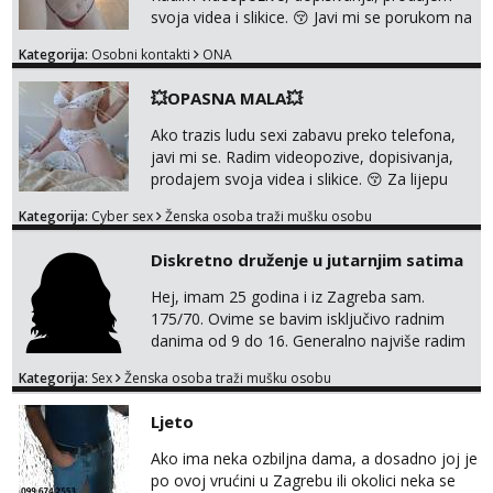
svoja videa i slikice. 😚 Javi mi se porukom na
Whatsupp, Viber ili Telegram. +385 91 723
Kategorija:
Osobni kontakti
ONA
0045
💥OPASNA MALA💥
Ako trazis ludu sexi zabavu preko telefona,
javi mi se. Radim videopozive, dopisivanja,
prodajem svoja videa i slikice. 😚 Za lijepu
suradnju javi mi se porukom na Whatsupp,
Kategorija:
Cyber sex
Ženska osoba traži mušku osobu
Viber ili Telegram. +385 91 723 0045
Diskretno druženje u jutarnjim satima
Hej, imam 25 godina i iz Zagreba sam.
175/70. Ovime se bavim isključivo radnim
danima od 9 do 16. Generalno najviše radim
GFE, tako da ako voliš lagana, opuštena
Kategorija:
Sex
Ženska osoba traži mušku osobu
druženja u diskreciji, vjerovatno ćemo si
pasati. Preferiram dugoročna druženja
Ljeto
također, nisam zainteresirana za one and
done susrete. Ako se nalaziš u ovome, javi
Ako ima neka ozbiljna dama, a dosadno joj je
mi se na WhatsApp sa nečime o sebi i tome
po ovoj vrućini u Zagrebu ili okolici neka se