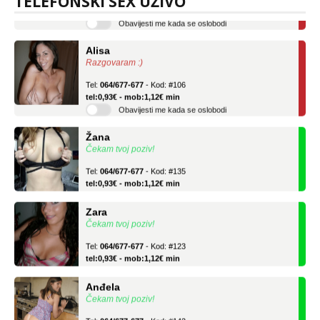
TELEFONSKI SEX UŽIVO
Obavijesti me kada se oslobodi
Alisa
Razgovaram :)
Tel:
064/677-677
- Kod: #106
tel:0,93€ - mob:1,12€ min
Obavijesti me kada se oslobodi
Žana
Čekam tvoj poziv!
Tel:
064/677-677
- Kod: #135
tel:0,93€ - mob:1,12€ min
Zara
Čekam tvoj poziv!
Tel:
064/677-677
- Kod: #123
tel:0,93€ - mob:1,12€ min
Anđela
Čekam tvoj poziv!
Tel:
064/677-677
- Kod: #142