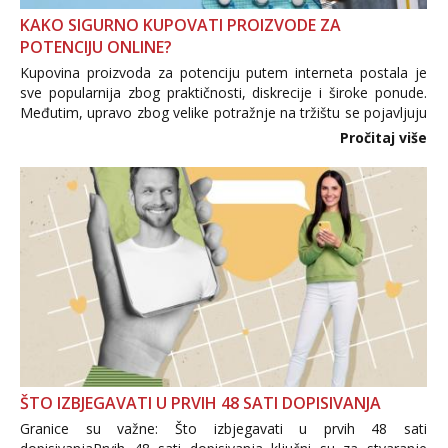
KAKO SIGURNO KUPOVATI PROIZVODE ZA
POTENCIJU ONLINE?
Kupovina proizvoda za potenciju putem interneta postala je
sve popularnija zbog praktičnosti, diskrecije i široke ponude.
Međutim, upravo zbog velike potražnje na tržištu se pojavljuju
i brojni krivotvoreni proizvodi, nepouzdane internetske
Pročitaj više
trgovine te proizvodi nepoznatog podrijetla. ...
ŠTO IZBJEGAVATI U PRVIH 48 SATI DOPISIVANJA
Granice su važne: Što izbjegavati u prvih 48 sati