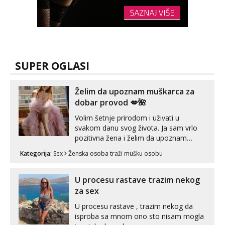
SUPER OGLASI
Želim da upoznam muškarca za
dobar provod 💋🌺
Volim šetnje prirodom i uživati u
svakom danu svog života. Ja sam vrlo
pozitivna žena i želim da upoznam
muškarca za dobar provod, naravno
Kategorija:
Sex
Ženska osoba traži mušku osobu
može i nešto više.💋🌺 Klikni na link
ispod i nadji me tamo, cekam te!
U procesu rastave trazim nekog
za sex
U procesu rastave , trazim nekog da
isproba sa mnom ono sto nisam mogla