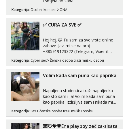
i smjela do sada
Kategorija:
Osobni kontakti
ONA
✅ CURA ZA SVE ✅
Hej hej. 🤭 Tu sam za sve vrste online
zabave. Javi mi se na broj
+385919123322 (Telegram, Viber ili
Whatsapp). 🤙 NE javljaj se na uzivo.
Kategorija:
Cyber sex
Ženska osoba traži mušku osobu
Hvala.
Volim kada sam puna kao paprika
Napaljena studentica traži napaljenka
kao što sam i ja! Volim kada sam puna
kao paprika, izdržljiva sam i nikada mi
nije dosta seksa. Volim grubi seks i više
Kategorija:
Sex
Ženska osoba traži mušku osobu
puta dnevno bilo kad i bilo gdje zato se
javi što prije da me isprobaš Klikni na
link ispod i nadji me tamo, cekam te!
💌💘💝💗Ena playboy zečica-sisata