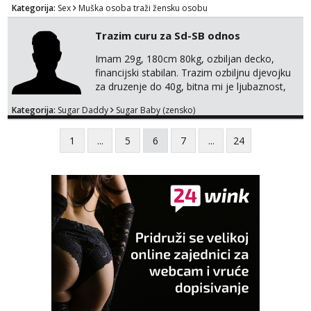
kondicije 🤣 Za sve informacije i dogovore na
Kategorija:
Sex
Muška osoba traži žensku osobu
mail I molim samo ozbiljne i zainteresirane
😉!! I molim takoder da se ne javljaju muski!!!
Trazim curu za Sd-SB odnos
Pozdrav
Imam 29g, 180cm 80kg, ozbiljan decko,
financijski stabilan. Trazim ozbiljnu djevojku
za druzenje do 40g, bitna mi je ljubaznost,
kemija, atraktivnost. Molim da mi se
Kategorija:
Sugar Daddy
Sugar Baby (zensko)
predstavis sa opisom i slikom, o nagradi
mozemo preko emaila pricat.
1
...
5
6
7
...
24