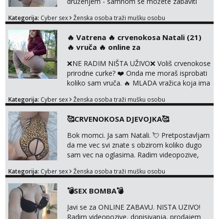
druženjem - samnom se možete zabaviti
preko videopoziva, ili ako vam nisam
Kategorija:
Cyber sex
Ženska osoba traži mušku osobu
dovoljna radim i u paru i trojci s kolegicama,
svaka je drugačija 😉 Radim i vruća tipkanja
‎️‍🔥 Vatrena ‎️‍🔥 crvenokosa Natali (21)
uz slike i hot line pozive. Za vas sam
‎️‍🔥 vruča‎ ️‍🔥 online za
pripremila i slike s licem u raznim
kombinacijama isto kao i razna videa 😈
❌NE RADIM NIŠTA UŽIVO❌ Voliš crvenokose
Volim kinky stvari i dominaciju 🤫 ...
prirodne curke? ❤️ Onda me moraš isprobati
koliko sam vruča.‎ ️‍🔥 MLADA vražica koja ima
100% prorodne grudi, 💦 Misli su mi uvijek
Kategorija:
Cyber sex
Ženska osoba traži mušku osobu
prljave i u svemu vidim samo užitak. 💦 U
mojoj raznolikoj ponudi možeš pranaći nešto
🥰CRVENOKOSA DJEVOJKA🥰
po svojoj mjeri. Sexi videa s kolegicama,
dečkom ili pak ja sama di se dovodim do
Bok momci. Ja sam Natali. 💘 Pretpostavljam
ludila. 🍑 Naravno ako ti moja ponuda nije
da me vec svi znate s obzirom koliko dugo
dovoljna uvije...
sam vec na oglasima. Radim videopozive,
dopisivanja, prodajem svoja videa i slikice. 😚
Kategorija:
Cyber sex
Ženska osoba traži mušku osobu
Za lijepu suradnju javi mi se porukom na
Whatsupp, Viber ili Telegram. +385 91 723
💣SEX BOMBA💣
0045
Javi se za ONLINE ZABAVU. NISTA UZIVO!
Radim videopozive, dopisivanja, prodajem