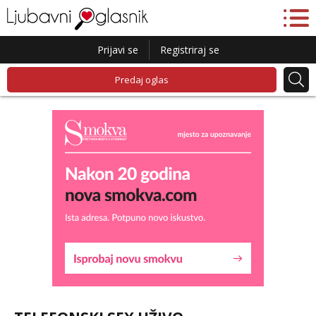
Prijavi se
Registriraj se
Predaj oglas
Liliana
Razgovaram :)
Tel:
064/677-677
- Kod: #69
tel:0,93€ - mob:1,12€ min