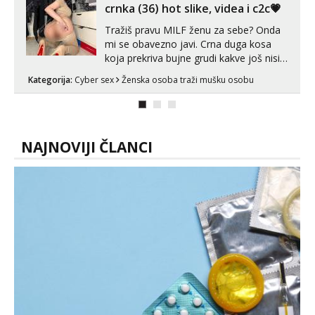
crnka (36) hot slike, videa i c2c💗
Tražiš pravu MILF ženu za sebe? Onda
mi se obavezno javi. Crna duga kosa
koja prekriva bujne grudi kakve još nisi
vidio, čista ŠESTICA! A usne? O usnama
Kategorija:
Cyber sex
Ženska osoba traži mušku osobu
bolje da ni ne pričam. Prave pune usne
koje će ti se urezati u pamćenje, jer
vjeruj mi, takve još nisi vidio. Uvijek sam
spremna za ONLOINE zabavu...
NAJNOVIJI ČLANCI