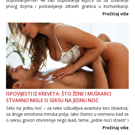
dopisivanjaPrvih 48 sati dopisivanja ključni su za stvaranje
prvog dojma i postavljanje zdravih granica u komunikaciji.
Važno je izbjeći prebrzo otkrivanje osobnih ili intimnih
Pročitaj više
informacija, jer nepoznata osoba još nije zaslužila to
povjerenje. Takođe...
ISPOVIJESTI IZ KREVETA: ŠTO ŽENE I MUŠKARCI
STVARNO MISLE O SEKSU NA JEDNU NOĆ
Seks na jednu noć – za neke uzbudljiva avantura bez obaveza,
za druge emotivna minska polja. Iako živimo u vremenu kad se
o seksu govori otvorenije nego ikad, tema „jedne noći strasti“ i
dalje izaziva burne rasprave. Što zapravo misle žene, a što
Pročitaj više
muškarci? Jesu...