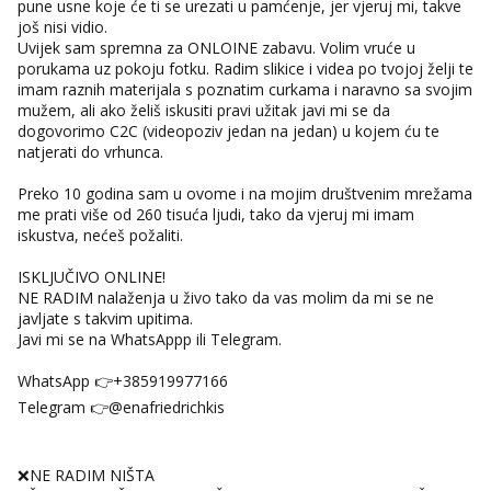
pune usne koje će ti se urezati u pamćenje, jer vjeruj mi, takve
još nisi vidio.
Uvijek sam spremna za ONLOINE zabavu. Volim vruće u
porukama uz pokoju fotku. Radim slikice i videa po tvojoj želji te
imam raznih materijala s poznatim curkama i naravno sa svojim
mužem, ali ako želiš iskusiti pravi užitak javi mi se da
dogovorimo C2C (videopoziv jedan na jedan) u kojem ću te
natjerati do vrhunca.
Preko 10 godina sam u ovome i na mojim društvenim mrežama
me prati više od 260 tisuća ljudi, tako da vjeruj mi imam
iskustva, nećeš požaliti.
ISKLJUČIVO ONLINE!
NE RADIM nalaženja u živo tako da vas molim da mi se ne
javljate s takvim upitima.
Javi mi se na WhatsAppp ili Telegram.
WhatsApp 👉+385919977166
Telegram 👉@enafriedrichkis
❌NE RADIM NIŠTA