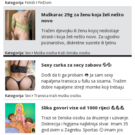
Kategorija:
Fetish
FinDom
Domina preuzima potpunu kontrolu nad
tvojim umom i financijama. Zanimaju me
Muškarac 29g za ženu koja želi nešto
isključivo ozbiljni, solventni i poslušni subovi
novo
koji žude za strogim zapovijedima, sissy
transformacijom (rublje, elegancija) i
Tražim djevojku ili ženu kojoj nedostaje
potpunim psihološkim treni...
strasti i koja želi nešto novo. Za ugodno
poznanstvo, diskretne susrete ili ljetnu
avanturu. U dobroj sam formi vrlo izdržljiv i
Kategorija:
Sex
Muška osoba traži žensku osobu
uredan. Slobodna ili zauzeta, dobrodošla. Prvi
kontakt porukom whatsapp, viber ili SMS,
Sexy curka za secy zabavu 💦💦
kasnije može poziv. Sl. Brod moj prostor
Zagreb i ostatak Hrvatske mobilan !
Dođi da ti ga probam 👅 Ja sam sexy
𝗡𝗮𝗽𝗼𝗺𝗲𝗻𝗮 tražim samo žene...
napaljena transica u fullu sa sisama. Tražim
dobre napaljene strejt momke koji trebaju
diskretno pražnjenje kite. Samo za dobre
Kategorija:
Sex
Transica traži mušku osobu
frajere koji drže do sebe. Imaj neku sliku.
Pozivi i poruke bez slike - nema odgovora.
Slika govori vise od 1000 rijeci 💪💪💪
Pojebi me Poruke WhatsApp: 0998667649
Trazi se ženska osobu za druzenje i uzivanje.
Diskrecija i higijena najbitnija stvar. Imam 35
god.zivim u Zagrebu. Sportas 🙂 imam jos