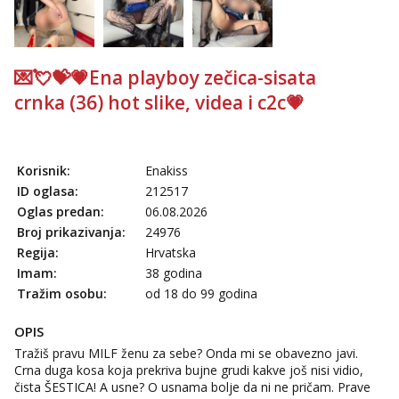
tel:0,93€ - mob:1,12€ min
Anđela
Čekam tvoj poziv!
💌💘💝💗Ena playboy zečica-sisata
Tel:
064/677-677
- Kod: #142
crnka (36) hot slike, videa i c2c💗
tel:0,93€ - mob:1,12€ min
Korisnik:
Enakiss
ID oglasa:
212517
Oglas predan:
06.08.2026
Broj prikazivanja:
24976
Regija:
Hrvatska
Imam:
38 godina
Tražim osobu:
od 18 do 99 godina
OPIS
Tražiš pravu MILF ženu za sebe? Onda mi se obavezno javi.
Crna duga kosa koja prekriva bujne grudi kakve još nisi vidio,
čista ŠESTICA! A usne? O usnama bolje da ni ne pričam. Prave