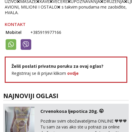
UŽIVO❌MASAŽE❌KAVE❌VEČERE❌UPOZNAVANJA❌DRUŽENJA❌LJE
AVIONI, MILIONI I OSTALO❌ s takvim ponudama me zaobiđite,
HVALA.
KONTAKT
Mobitel
+385919977166
Želiš poslati privatnu poruku za ovaj oglas?
Registriraj se ili prijavi klikom
ovdje
NAJNOVIJI OGLASI
Crvenokosa ljepotica 20g. 🤭
Pozdrav svim obožavateljima ONLINE 🧡🧡🧡
Tu sam za vas ako ste u potrazi za online