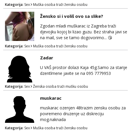
jer vjerujem da im je diskrecija jako bitna kao
Kategorija:
Sex
Muška osoba traži žensku osobu
i meni. Javite se na mail gdje možemo
započeti razgovor... 💋
Žensko si i voliš ovo sa slike?
Zgodan mladi muškarac iz Zagreba traži
djevojku kojoj bi lizao guzu. Bez straha javi se
na mail, sve se tamo dogovorimo... 😘
Kategorija:
Sex
Muška osoba traži žensku osobu
Zadar
U VAŠ prostor dolazi Kaja 45g.Samo za starije
dzentlmene javite se na 095 7779953
Kategorija:
Sex
Ženska osoba traži mušku osobu
muskarac
muskarac ozenjen 48trazim zensku osobu za
povremeno druzenje uz diskreciju
mog.naknada
Kategorija:
Sex
Muška osoba traži žensku osobu