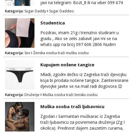
što voliš seksualno za daljnji d...
javi na telegram: Bozt_8 ili na viber 099 674
2553.
Kategorija:
Sugar Daddy
Sugar Daddies
Studentica
Pozdrav, imam 21g i trenutno studiram u
gradu , Ako se zelis zabavit javi mi se na
whats upp na broj 097 606 2806 Nudim
razme vrste zabave uzivo i online
Kategorija:
Sex
Ženska osoba traži mušku osobu
Kupujem nošene tangice
Mladi, zgodni dečko iz Zagreba traži djevojku
koja bi prodala nošene tangice. Zainteresirane
djevojke javite se na mail radi dogovora 😉
Kategorija:
Druženje
Muška osoba traži žensku osobu
Muška osoba traži ljubavnicu
Zgodan i šarmantan muškarac iz Zagreba
traži ljubavnicu za povremena druženja (Zg I
okolica). Prednost dajem zauzetim curama,