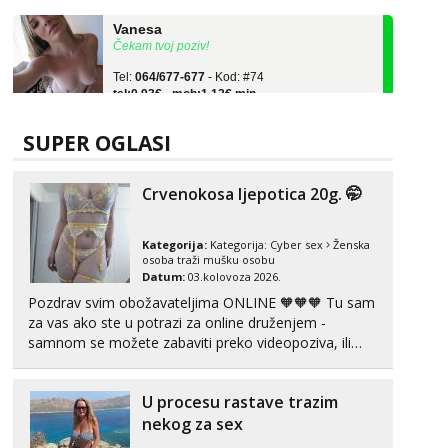
Vanesa
Čekam tvoj poziv!
Tel:
064/677-677
- Kod: #74
tel:0,93€ - mob:1,12€ min
Žana
Čekam tvoj poziv!
SUPER OGLASI
Tel:
064/677-677
- Kod: #135
tel:0,93€ - mob:1,12€ min
Crvenokosa ljepotica 20g. 🤭
Anita
Čekam tvoj poziv!
Kategorija:
Kategorija:
Cyber sex
Ženska
osoba traži mušku osobu
Tel:
064/677-677
- Kod: #87
Datum:
03.kolovoza 2026.
tel:0,93€ - mob:1,12€ min
Pozdrav svim obožavateljima ONLINE 🧡🧡🧡 Tu sam
za vas ako ste u potrazi za online druženjem -
Zara
samnom se možete zabaviti preko videopoziva, ili
Razgovaram :)
ako vam nisam dovoljna radim i u paru i trojci s
Tel:
064/677-677
- Kod: #123
kolegicama, svaka je drugačija 😉 Radim i vruća
tel:0,93€ - mob:1,12€ min
U procesu rastave trazim
tipkanja uz slike i hot line pozive. Za vas sam
Obavijesti me kada se oslobodi
pripremila ...
nekog za sex
Anđela