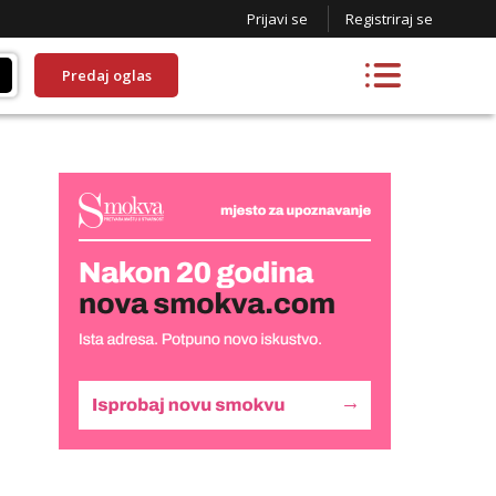
Prijavi se
Registriraj se
Predaj oglas
Liliana
Razgovaram :)