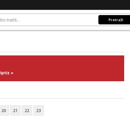
Pretraži
iptiz
»
20
21
22
23