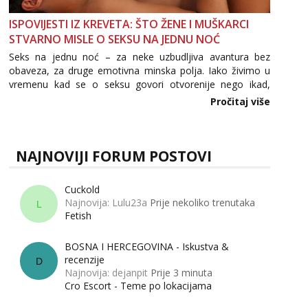
ISPOVIJESTI IZ KREVETA: ŠTO ŽENE I MUŠKARCI
STVARNO MISLE O SEKSU NA JEDNU NOĆ
Seks na jednu noć – za neke uzbudljiva avantura bez
obaveza, za druge emotivna minska polja. Iako živimo u
vremenu kad se o seksu govori otvorenije nego ikad,
tema „jedne noći strasti“ i dalje izaziva burne rasprave. Što
Pročitaj više
zapravo misle žene, a što muškarci? Jesu...
NAJNOVIJI FORUM POSTOVI
Cuckold
Najnovija: Lulu23a
Prije nekoliko trenutaka
L
Fetish
BOSNA I HERCEGOVINA - Iskustva &
recenzije
D
Najnovija: dejanpit
Prije 3 minuta
Cro Escort - Teme po lokacijama