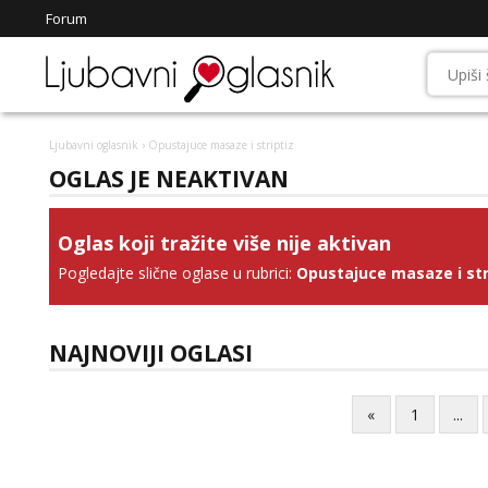
Forum
Ljubavni oglasnik
› Opustajuce masaze i striptiz
OGLAS JE NEAKTIVAN
Oglas koji tražite više nije aktivan
Pogledajte slične oglase u rubrici:
Opustajuce masaze i str
NAJNOVIJI OGLASI
«
1
...