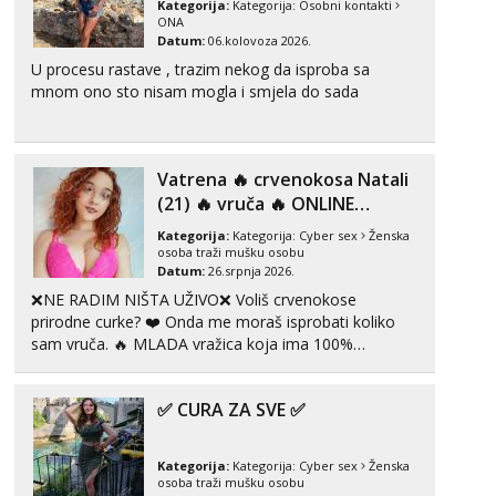
Kategorija:
Kategorija:
Osobni kontakti
Čekam tvoj poziv!
ONA
Datum:
06.kolovoza 2026.
Tel:
064/677-677
- Kod: #142
U procesu rastave , trazim nekog da isproba sa
tel:0,93€ - mob:1,12€ min
mnom ono sto nisam mogla i smjela do sada
Mira
Čekam tvoj poziv!
Tel:
064/677-677
- Kod: #72
Vatrena ‎️‍🔥 crvenokosa Natali
tel:0,93€ - mob:1,12€ min
(21) ‎️‍🔥 vruča‎ ️‍🔥 ONLINE
ZABAVA
Liliana
Kategorija:
Kategorija:
Cyber sex
Ženska
Razgovaram :)
osoba traži mušku osobu
Datum:
26.srpnja 2026.
Tel:
064/677-677
- Kod: #69
❌NE RADIM NIŠTA UŽIVO❌ Voliš crvenokose
tel:0,93€ - mob:1,12€ min
prirodne curke? ❤️ Onda me moraš isprobati koliko
Obavijesti me kada se oslobodi
sam vruča.‎ ️‍🔥 MLADA vražica koja ima 100%
Maja
prorodne grudi, 💦 Misli su mi uvijek prljave i u svemu
Razgovaram :)
vidim samo užitak. 💦 U mojoj raznolikoj ponudi
✅ CURA ZA SVE ✅
možeš pranaći nešto po svojoj mjeri. Sexi videa s
Tel:
064/677-677
- Kod: #04
kolegica...
tel:0,93€ - mob:1,12€ min
Obavijesti me kada se oslobodi
Kategorija:
Kategorija:
Cyber sex
Ženska
osoba traži mušku osobu