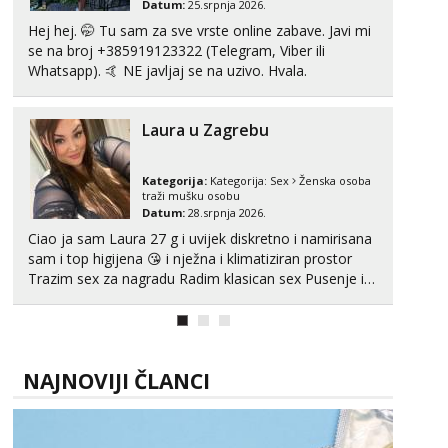
Kristina
Datum:
25.srpnja 2026.
Razgovaram :)
Hej hej. 🤭 Tu sam za sve vrste online zabave. Javi mi
se na broj +385919123322 (Telegram, Viber ili
Učiteljica iz predgrađa traži...
Whatsapp). 🤙 NE javljaj se na uzivo. Hvala.
Tel:
064/677-677
- Kod: #160
tel:0,93€ - mob:1,12€ min
Obavijesti me kada se oslobodi
Laura u Zagrebu
Alisa
Čekam tvoj poziv!
Kategorija:
Kategorija:
Sex
Ženska osoba
traži mušku osobu
Tel:
064/677-677
- Kod: #106
Datum:
28.srpnja 2026.
tel:0,93€ - mob:1,12€ min
Ciao ja sam Laura 27 g i uvijek diskretno i namirisana
sam i top higijena 😘 i nježna i klimatiziran prostor
Vanesa
Čekam tvoj poziv!
Trazim sex za nagradu Radim klasican sex Pusenje i
gutanje sperme Erotsko rublje imam uvijek Lizati me
Tel:
064/677-677
- Kod: #74
mozes i ljubiti po tijelu Iskljucivo neradim analni !!! I
tel:0,93€ - mob:1,12€ min
neljubim se Wha...
Žana
NAJNOVIJI ČLANCI
Čekam tvoj poziv!
Tel:
064/677-677
- Kod: #135
tel:0,93€ - mob:1,12€ min