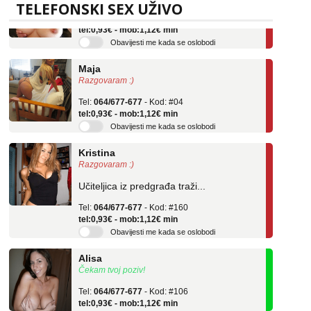
TELEFONSKI SEX UŽIVO
Tel:
064/677-677
- Kod: #69
tel:0,93€ - mob:1,12€ min
Obavijesti me kada se oslobodi
Maja
Razgovaram :)
Tel:
064/677-677
- Kod: #04
tel:0,93€ - mob:1,12€ min
Obavijesti me kada se oslobodi
Kristina
Razgovaram :)
Učiteljica iz predgrađa traži...
Tel:
064/677-677
- Kod: #160
tel:0,93€ - mob:1,12€ min
Obavijesti me kada se oslobodi
Alisa
Čekam tvoj poziv!
Tel:
064/677-677
- Kod: #106
tel:0,93€ - mob:1,12€ min