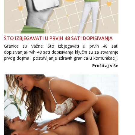
ŠTO IZBJEGAVATI U PRVIH 48 SATI DOPISIVANJA
Granice su važne: Što izbjegavati u prvih 48 sati
dopisivanjaPrvih 48 sati dopisivanja ključni su za stvaranje
prvog dojma i postavljanje zdravih granica u komunikaciji.
Važno je izbjeći prebrzo otkrivanje osobnih ili intimnih
Pročitaj više
informacija, jer nepoznata osoba još nije zaslužila to
povjerenje. Takođe...