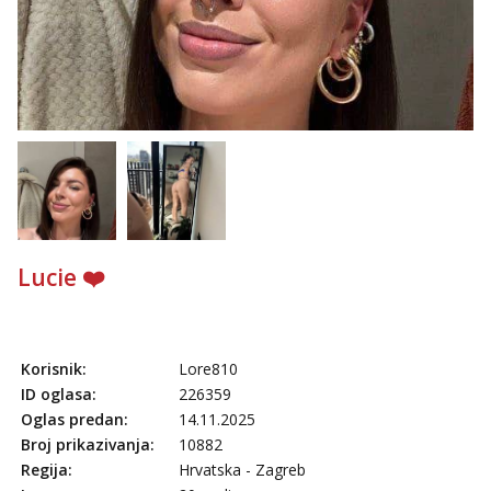
tel:0,93€ - mob:1,12€ min
Anđela
Čekam tvoj poziv!
Tel:
064/677-677
- Kod: #142
tel:0,93€ - mob:1,12€ min
Lucie ❤️
Korisnik:
Lore810
ID oglasa:
226359
Oglas predan:
14.11.2025
Broj prikazivanja:
10882
Regija:
Hrvatska - Zagreb