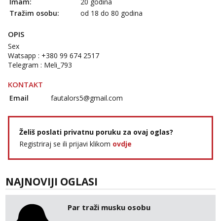
Imam:
20 godina
Tražim osobu:
od 18 do 80 godina
OPIS
Sex
Watsapp : +380 99 674 2517
Telegram : Meli_793
KONTAKT
Email
fautalors5@gmail.com
Želiš poslati privatnu poruku za ovaj oglas?
Registriraj se ili prijavi klikom
ovdje
NAJNOVIJI OGLASI
Par traži musku osobu