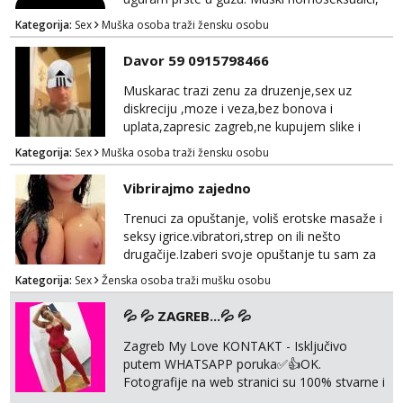
parovi i transiči odjebite, ne zanimate me. Bilo
Kategorija:
Sex
Muška osoba traži žensku osobu
kakva placanja opcenito (gotovina) ili
unaprijed (aircash, paysafecard, bonovi) ne
Davor 59 0915798466
dolaze u obzir. Javit se prvo porukom na
whatsapp 0958048882.
Muskarac trazi zenu za druzenje,sex uz
diskreciju ,moze i veza,bez bonova i
uplata,zapresic zagreb,ne kupujem slike i
videa
Kategorija:
Sex
Muška osoba traži žensku osobu
Vibrirajmo zajedno
Trenuci za opuštanje, voliš erotske masaže i
seksy igrice.vibratori,strep on ili nešto
drugačije.Izaberi svoje opuštanje tu sam za
tebe.sve info na mob 095/762-8147
Kategorija:
Sex
Ženska osoba traži mušku osobu
💦 💦 ZAGREB...💦 💦
Zagreb My Love KONTAKT - Isključivo
putem WHATSAPP poruka✅️👍OK.
Fotografije na web stranici su 100% stvarne i
moje. ❤️ 🥰 stariji gospoda su također