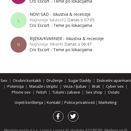
Cro Escort - Teme po lokacijama
NOVI SAD - Iskustva & recenzije
Najnovija: lukass92
Danas u 07:05
L
Cro Escort - Teme po lokacijama
RIJEKA/KVARNER - Iskustva & recenzije
Najnovija: RibarRI
Danas u 06:47
R
Cro Escort - Teme po lokacijama
Sex
|
Osobni kontakti
|
Druženje
|
Sugar Daddy
|
Diskretni aparmani
|
Potencija
|
Masaže i striptiz
|
Veza / ljubav
|
Brak
|
Cyber sex
|
Phone sex
|
Fetish
|
Tulumi i zabave
|
Sex shop
|
Ostalo
Uvjeti korištenja
|
Kontakt
|
Polica privatnosti
|
Marketing
Maratela mreže d.o.o., Lonjica, Lonjica 33, Hrvatska, 072/700700, Mlađima od 18