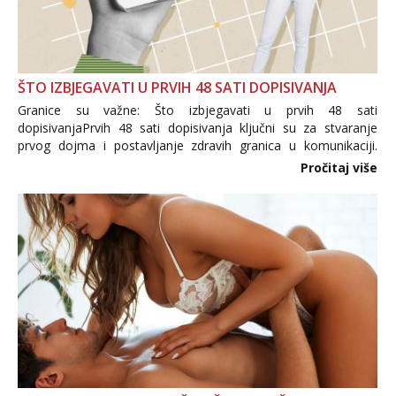
ŠTO IZBJEGAVATI U PRVIH 48 SATI DOPISIVANJA
Granice su važne: Što izbjegavati u prvih 48 sati
dopisivanjaPrvih 48 sati dopisivanja ključni su za stvaranje
prvog dojma i postavljanje zdravih granica u komunikaciji.
Važno je izbjeći prebrzo otkrivanje osobnih ili intimnih
Pročitaj više
informacija, jer nepoznata osoba još nije zaslužila to
povjerenje. Takođe...