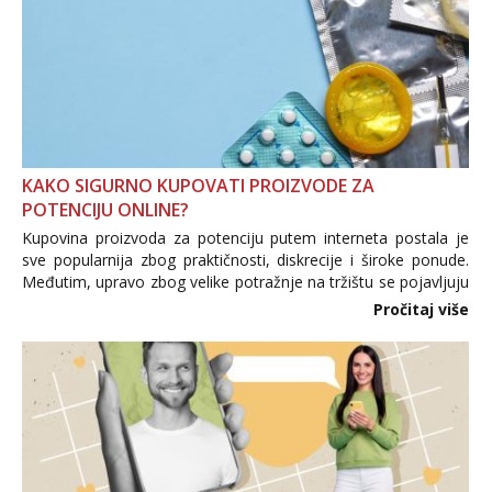
KAKO SIGURNO KUPOVATI PROIZVODE ZA
POTENCIJU ONLINE?
Kupovina proizvoda za potenciju putem interneta postala je
sve popularnija zbog praktičnosti, diskrecije i široke ponude.
Međutim, upravo zbog velike potražnje na tržištu se pojavljuju
i brojni krivotvoreni proizvodi, nepouzdane internetske
Pročitaj više
trgovine te proizvodi nepoznatog podrijetla. ...