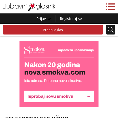
Prijavi se
Registriraj se
Predaj oglas
Biljana
Razgovaram :)
Tel:
064/677-677
- Kod: #132
tel:0,93€ - mob:1,12€ min