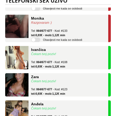
TELEFONSKI SEX UŽIVO
Obavijesti me kada se oslobodi
Monika
Razgovaram :)
Tel:
064/677-677
- Kod: #133
tel:0,93€ - mob:1,12€ min
Obavijesti me kada se oslobodi
Ivančica
Čekam tvoj poziv!
Tel:
064/677-677
- Kod: #108
tel:0,93€ - mob:1,12€ min
Zara
Čekam tvoj poziv!
Tel:
064/677-677
- Kod: #123
tel:0,93€ - mob:1,12€ min
Anđela
Čekam tvoj poziv!
Tel:
064/677-677
- Kod: #142