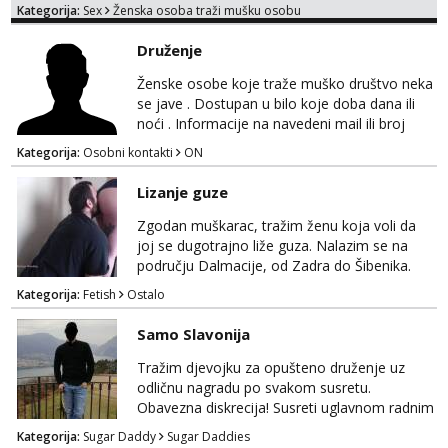
Kategorija:
Sex
Ženska osoba traži mušku osobu
dobrodošli! Ali informacije ću vam poslati
samo putem WhatsAppa. ❗️❗️❗️ Samo u mom
Druženje
stanu; čista kupaonica i ručnici za vas prije ili
poslije masaže, nalazim se u centru grada. 🚫
Ženske osobe koje traže muško društvo neka
NE POZIVI ,❌️ NE SEXCAM, ❌️NE
se jave . Dostupan u bilo koje doba dana ili
SEXCHATTING🚫...
noći . Informacije na navedeni mail ili broj
mobitela.
Kategorija:
Osobni kontakti
ON
Lizanje guze
Zgodan muškarac, tražim ženu koja voli da
joj se dugotrajno liže guza. Nalazim se na
području Dalmacije, od Zadra do Šibenika.
Kategorija:
Fetish
Ostalo
Samo Slavonija
Tražim djevojku za opušteno druženje uz
odličnu nagradu po svakom susretu.
Obavezna diskrecija! Susreti uglavnom radnim
danima tijekom dana ali nije uvjet. Samo
Kategorija:
Sugar Daddy
Sugar Daddies
Slavonija. osmarios984@gmail.com