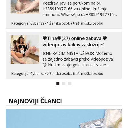
Pozdrav, Javi se porukom na br.
+385919977166 za online druženje
samnom. WhatsApp 👉+385919977166
Telegram 👉@enafriedrichkis Radim
Kategorija:
Cyber sex
Ženska osoba traži mušku osobu
videopozive s licem, solo i s partnerom,
kolegicama (Tina&Natali), razne
kombinacije halteri, haljine, štikle,
💗Tina💗(27) online zabava 💗
samostojeće itd. Nudim svakakva videa
videopoziv kakav zaslužuješ
seksa, puš...
❌NE RADIM NIŠTA UŽIVO❌ Možemo
se zajedno zabaviti preko videopoziva.
😉 Nudim svoje gole slikice i razne
videouradke. 🤩 Za online zabavu pošalji
Kategorija:
Cyber sex
Ženska osoba traži mušku osobu
poruku na Whatsapp, Telegram ili Viber.
😎 +385 91 912 3322 Za provjeru moje
autentičnosti možeš me vidjeti na
videopozivu. 😉 S vama sam vec 5 ...
NAJNOVIJI ČLANCI