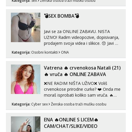
Kategorija:
Sex
Ženska osoba traži mušku osobu
💣SEX BOMBA💣
Javi se za ONLINE ZABAVU. NISTA
UZIVO! Radim videopozive, dopisivanja,
prodajem svoja videa i slikice. 😚 Javi mi
se porukom na Whatsupp, Viber ili
Kategorija:
Osobni kontakti
ONA
Telegram. +385 91 723 0045
Vatrena ‎️‍🔥 crvenokosa Natali (21)
‎️‍🔥 vruča‎ ️‍🔥 ONLINE ZABAVA
❌NE RADIM NIŠTA UŽIVO❌ Voliš
crvenokose prirodne curke? ❤️ Onda me
moraš isprobati koliko sam vruča.‎ ️‍🔥
MLADA vražica koja ima 100%
Kategorija:
Cyber sex
Ženska osoba traži mušku osobu
prorodne grudi, 💦 Misli su mi uvijek
prljave i u svemu vidim samo užitak. 💦
U mojoj raznolikoj ponudi možeš
ENA 🔥ONLINE S LICEM🔥
pranaći nešto po svojoj mjeri. Sexi videa
CAM/CHAT/SLIKE/VIDEO
s kolegica...