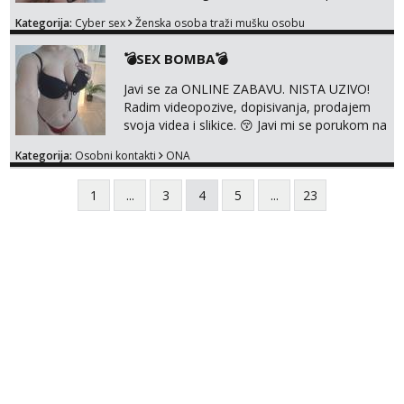
dopisivanja, prodajem svoja videa i slikice. 😚
Kategorija:
Cyber sex
Ženska osoba traži mušku osobu
Za lijepu suradnju javi mi se porukom na
Whatsupp, Viber ili Telegram. +385 91 723
💣SEX BOMBA💣
0045
Javi se za ONLINE ZABAVU. NISTA UZIVO!
Radim videopozive, dopisivanja, prodajem
svoja videa i slikice. 😚 Javi mi se porukom na
Whatsupp, Viber ili Telegram. +385 91 723
Kategorija:
Osobni kontakti
ONA
0045
1
...
3
4
5
...
23