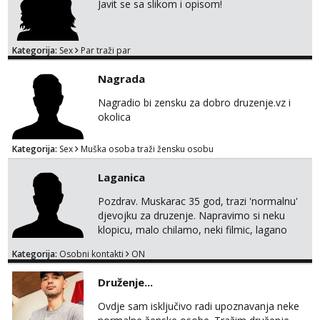
Javit se sa slikom i opisom!
Kategorija:
Sex
Par traži par
Nagrada
Nagradio bi zensku za dobro druzenje.vz i
okolica
Kategorija:
Sex
Muška osoba traži žensku osobu
Laganica
Pozdrav. Muskarac 35 god, trazi 'normalnu'
djevojku za druzenje. Napravimo si neku
klopicu, malo chilamo, neki filmic, lagano
upoznavanje, bez obaveza. Izgled mi nije
Kategorija:
Osobni kontakti
ON
pretjerano bitan koliko iznutra. Bucke se
slobodno jave jer sam i sam takav. Medo
Druženje...
brundo xD Budi pristojna i dobra, za sve
ostale cemo lako. Zagreb.
Ovdje sam isključivo radi upoznavanja neke