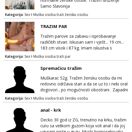
normalne ženske osobe. Tražim druženje
Samo Slavonija
Kategorija:
Sex
Muška osoba traži žensku osobu
TRAZIM PAR
Tražim parove za zabavu i isprobavanje
različitih stvari. Iskusan sam i vješt... 19 cm...
183 cm visok i 87 kg. Imam iskustva s
parovima, potpuno sam zdrava i njegovana, a
Kategorija:
Sex
Muška osoba traži par
privatnost je apsolutno najvažnija. Ozbiljni
parovi mogu me kontaktirati putem
Spremaćicu tražim
WhatsAppa ili Vibera. Samo ozbiljni parovi
trebaju slati poruke ili zvati. Blokiram one koji
Muškarac 52g. Tražim žensku osobu da mi
nisu ozbiljni.
redovno održava stan a da se uz to i neki oral
dogovori , po mogućnosti obostrani . Zapadni
dio Zagreba .Javiti se prvo porukom na
Kategorija:
Sex
Muška osoba traži žensku osobu
WhatsApp 0958634499
anal - krk
Decko 30 god iz ZG, trenutno na krku, tražim
curu sa velikom guzom koja voli anal i da joj
uguram prste u guzu. Muski homoseksualci,