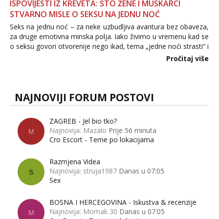
ISPOVIJESTI IZ KREVETA: ŠTO ŽENE I MUŠKARCI
STVARNO MISLE O SEKSU NA JEDNU NOĆ
Seks na jednu noć – za neke uzbudljiva avantura bez obaveza,
za druge emotivna minska polja. Iako živimo u vremenu kad se
o seksu govori otvorenije nego ikad, tema „jedne noći strasti“ i
dalje izaziva burne rasprave. Što zapravo misle žene, a što
Pročitaj više
muškarci? Jesu...
NAJNOVIJI FORUM POSTOVI
ZAGREB - Jel bio tko?
Najnovija: Mazalo
Prije 56 minuta
M
Cro Escort - Teme po lokacijama
Razmjena Videa
Najnovija: struja1987
Danas u 07:05
S
Sex
BOSNA I HERCEGOVINA - Iskustva & recenzije
Najnovija: Momak 30
Danas u 07:05
M