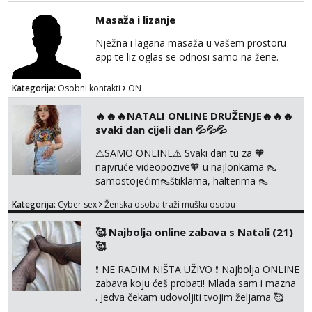
Masaža i lizanje
Nježna i lagana masaža u vašem prostoru
app te liz oglas se odnosi samo na žene.
Kategorija:
Osobni kontakti
ON
🔥🔥🔥NATALI ONLINE DRUŽENJE🔥🔥🔥
svaki dan cijeli dan 💦💦💦
⚠️SAMO ONLINE⚠️ Svaki dan tu za 🧡
najvruće videopozive🧡 u najlonkama 👠
samostojećim👠štiklama, halterima 👠
školarka👠 tajnica ili ostalo po željama i
Kategorija:
Cyber sex
Ženska osoba traži mušku osobu
dogovoru 🧡 Dopisivanja hot chat🧡 o
svakakvim fetišima, ulogama i seksi temama
🥰 Najbolja online zabava s Natali (21)
🧡 Videa🧡 solo squirt, razne anal igračke,
🥰
vibratori, s PARTNEROM, S KOLEGICAMA
lizanje, striptiz, footfetiši itd 🔞 ❣️Radim već
❗ NE RADIM NIŠTA UŽIVO ❗ Najbolja ONLINE
jako dugo, imam iskustva i više načina pla...
zabava koju ćeš probati! Mlada sam i mazna
. Jedva čekam udovoljiti tvojim željama 🥰
Javi se porukom na Whatsapp ili Telagram da