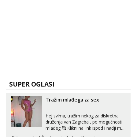
SUPER OGLASI
Tražim mlađega za sex
Hej svima, tražim nekog za diskretna
druženja van Zagreba , po mogućnosti
mlađeg 🥰 Klikni na link ispod i nadji me
tamo, cekam te!