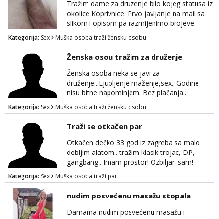
Tražim dame za druzenje bilo kojeg statusa iz
okolice Koprivnice. Prvo javljanje na mail sa
slikom i opisom pa razmijenimo brojeve.
Muski i bonovi STOP.
Kategorija:
Sex
Muška osoba traži žensku osobu
Ženska osou tražim za druženje
Ženska osoba neka se javi za
druženje...Ljubljenje maženje,sex.. Godine
nisu bitne napominjem. Bez plačanja..
ZAGREB-okolica. Javite se na whatsapp viber
Kategorija:
Sex
Muška osoba traži žensku osobu
sms 0995323582
Traži se otkačen par
Otkačen dečko 33 god iz zagreba sa malo
debljim alatom.. tražim klasik trojac, DP,
gangbang.. Imam prostor! Ozbiljan sam!
Kondomi i higijena od mene zajamceni :)
Kategorija:
Sex
Muška osoba traži par
Može i normalna dama/cura koja voli
swingati! :) 0924510862
nudim posvećenu masažu stopala
Damama nudim posvećenu masažu i