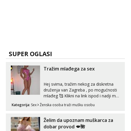
SUPER OGLASI
Tražim mlađega za sex
Hej svima, tražim nekog za diskretna
druženja van Zagreba , po mogućnosti
mlađeg 🥰 Klikni na link ispod i nadji me
tamo, cekam te!
Kategorija:
Sex
Ženska osoba traži mušku osobu
Želim da upoznam muškarca za
dobar provod 💋🌺