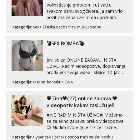
Volim šetnje prirodom i uživati u
svakom danu svog života. Ja sam vrlo
pozitivna žena i želim da upoznam
muškarca za dobar provod, naravno
Kategorija:
Sex
Ženska osoba traži mušku osobu
može i nešto više.💋🌺 Klikni na link
ispod i nadji me tamo, cekam te!
💣SEX BOMBA💣
Javi se za ONLINE ZABAVU. NISTA
UZIVO! Radim videopozive, dopisivanja,
prodajem svoja videa i slikice. 😚 Javi mi
se porukom na Whatsupp, Viber ili
Kategorija:
Osobni kontakti
ONA
Telegram. +385 91 723 0045
💗Tina💗(27) online zabava 💗
videopoziv kakav zaslužuješ
❌NE RADIM NIŠTA UŽIVO❌ Možemo
se zajedno zabaviti preko videopoziva.
😉 Nudim svoje gole slikice i razne
videouradke. 🤩 Za online zabavu pošalji
Kategorija:
Cyber sex
Ženska osoba traži mušku osobu
poruku na Whatsapp, Telegram ili Viber.