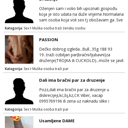
Oženjen sam i volio bih upoznati gospođu
koja je isto udata na duže vrijeme.Normalana
sam osoba koja voli sex tj obožavam ga .Sve
ostalo možemo srediti u hodu naravno
Kategorija:
Sex
Muška osoba traži žensku osobu
diskrecija mi je najvažnija.Prostor je moj
.Molim samo normalne osobe bez nekih
PASSION
bonova zahtjeva i traženja novca sa bilo koje
strane.Ajmo uživati i svatko svojim putem
Dečko dobrog izgleda...Bull...35g 188 93
19...traži ozbiljan par(bračni/ljubavni)za
druženje(TROJKA ili CUCKOLD)...može se javit
i solo Ž...kojoj fali uzbuđenja i
Kategorija:
Sex
Muška osoba traži par
strasti...područje otoka Murtera i bliža
okolica...WhatsApp...Telegram
Dali ima bračni par za druzenje
Pozz,dali ima bračni par za druzenje u
diskrecijeji,kc,bj,kz,CK Viber, vacap
0995769196 ili zena uz naknadu slike i
dopisivanje ne zanima me
Kategorija:
Sex
Muška osoba traži par
Usamljene DAME