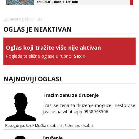
Obavijesti me kada se oslobodi
Ivančica
Ljubavni oglasnik
› Sex
Čekam tvoj poziv!
OGLAS JE NEAKTIVAN
Tel:
064/677-677
- Kod: #108
tel:0,93€ - mob:1,12€ min
Oglas koji tražite više nije aktivan
Zara
Čekam tvoj poziv!
Pogledajte slične oglase u rubrici:
Sex
»
Tel:
064/677-677
- Kod: #123
tel:0,93€ - mob:1,12€ min
NAJNOVIJI OGLASI
Anđela
Čekam tvoj poziv!
Trazim zenu za druzenje
Tel:
064/677-677
- Kod: #142
tel:0,93€ - mob:1,12€ min
Trazi se zena za druzenje moguce i nesto vise
javi se na whatsapp 0958948506
Kategorija:
Sex
Muška osoba traži žensku osobu
Druženje