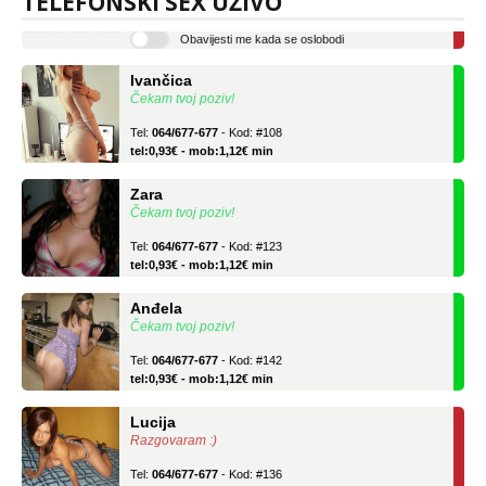
TELEFONSKI SEX UŽIVO
tel:0,93€ - mob:1,12€ min
Obavijesti me kada se oslobodi
Ivančica
Čekam tvoj poziv!
Tel:
064/677-677
- Kod: #108
tel:0,93€ - mob:1,12€ min
Zara
Čekam tvoj poziv!
Tel:
064/677-677
- Kod: #123
tel:0,93€ - mob:1,12€ min
Anđela
Čekam tvoj poziv!
Tel:
064/677-677
- Kod: #142
tel:0,93€ - mob:1,12€ min
Lucija
Razgovaram :)
Tel:
064/677-677
- Kod: #136
tel:0,93€ - mob:1,12€ min