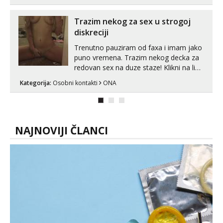
😎 +385 91 912 3322 Za provjeru moje
autentičnosti možeš me vidjeti na
Trazim nekog za sex u strogoj
videopozivu. 😉 S vama sam vec 5 ...
diskreciji
Trenutno pauziram od faxa i imam jako
puno vremena. Trazim nekog decka za
redovan sex na duze staze! Klikni na link
ispod i nadji me tamo, cekam te!
Kategorija:
Osobni kontakti
ONA
NAJNOVIJI ČLANCI