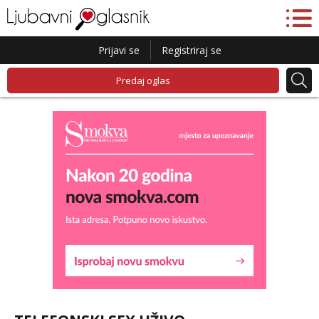
Prijavi se
Registriraj se
Predaj oglas
Lucija
Razgovaram :)
Tel:
064/677-677
- Kod: #136