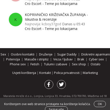
Cro Escort - Teme po lokacijama
KOPRIVNIČKO KRIŽEVAČKA ŽUPANIJA -
Iskustva & recenzije
K
Najnovija: kcboy37god
Danas u 05:43
Cro Escort - Teme po lokacijama
Sex
|
Osobni kontakti
|
Druženje
|
Sugar Daddy
|
Diskretni aparmani
|
Potencija
|
Masaže i striptiz
|
Veza / ljubav
|
Brak
|
Cyber sex
|
Phone sex
|
Fetish
|
Tulumi i zabave
|
Sex shop
|
Ostalo
Uvjeti korištenja
|
Kontakt
|
Polica privatnosti
|
Marketing
Maratela mreže d.o.o., Lonjica, Lonjica 33, Hrvatska, 072/700700, Mlađima od 18
godina zabranjeno je pregledavanje stranice i svih njenih dijelova.
Korištenjem ove web stranice pristajete na korištenje kolačića.
OK
Partnerski portali:
osobnikontakti.com
|
hotline.hr
|
ThePornDude.com
Saznaj više