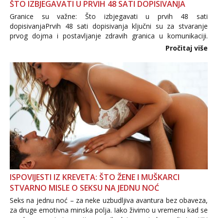
ŠTO IZBJEGAVATI U PRVIH 48 SATI DOPISIVANJA
Granice su važne: Što izbjegavati u prvih 48 sati
dopisivanjaPrvih 48 sati dopisivanja ključni su za stvaranje
prvog dojma i postavljanje zdravih granica u komunikaciji.
Važno je izbjeći prebrzo otkrivanje osobnih ili intimnih
Pročitaj više
informacija, jer nepoznata osoba još nije zaslužila to
povjerenje. Takođe...
ISPOVIJESTI IZ KREVETA: ŠTO ŽENE I MUŠKARCI
STVARNO MISLE O SEKSU NA JEDNU NOĆ
Seks na jednu noć – za neke uzbudljiva avantura bez obaveza,
za druge emotivna minska polja. Iako živimo u vremenu kad se