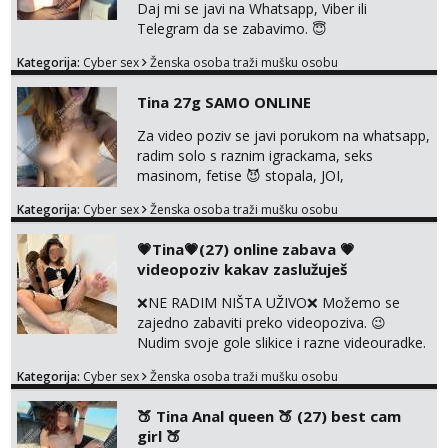
Daj mi se javi na Whatsapp, Viber ili
Telegram da se zabavimo. 😇
+385919123322 Možemo zajedno na
Kategorija:
Cyber sex
Ženska osoba traži mušku osobu
videopoziv ili se možemo dopisivati uz slanje
sexi slikica. 🤫 Prodajem svoje gole slike,
Tina 27g SAMO ONLINE
videa, gacice i carapice 🤑 🤬 NE RADIM
UŽIVO🤬 🤬 NE RADIM UŽIVO🤬 🤬 NE
Za video poziv se javi porukom na whatsapp,
RADIM UŽIVO🤬 🤬 NE RADIM UŽIVO🤬 🤬
radim solo s raznim igrackama, seks
NE RADIM UŽIVO🤬...
masinom, fetise 😈 stopala, JOI,
dominacija..ili kako god voliš 😉 Slike s licem
Kategorija:
Cyber sex
Ženska osoba traži mušku osobu
u svim kombinacijama❗videa raznih na
biranje❗cam2cam koji još nisi doživio❗vruće
💗Tina💗(27) online zabava 💗
tipkanje❗radim materijal po želji 😈 Radim
videopoziv kakav zaslužuješ
PROVJERU AUTENTIČNOSTI video pozivom
NIŠTA UŽIVO ME NE ZANIMA Čekam te 😘
❌NE RADIM NIŠTA UŽIVO❌ Možemo se
091 912 3322...
zajedno zabaviti preko videopoziva. 😉
Nudim svoje gole slikice i razne videouradke.
🤩 Za online zabavu pošalji poruku na
Kategorija:
Cyber sex
Ženska osoba traži mušku osobu
Whatsapp, Telegram ili Viber. 😎 +385 91 912
3322 Za provjeru moje autentičnosti možeš
🍑 Tina Anal queen 🍑 (27) best cam
me vidjeti na videopozivu. 😉 S vama sam
girl 🍑
vec 5 godina. Vaša Tina. 💗 ❌NE RADIM