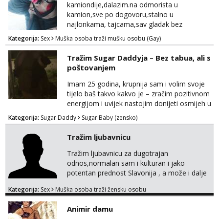
kamiondije,dalazim.na odmorista u
kamion,sve po dogovoru,stalno u
najlonkama, tajcama,sav gladak bez
dlaka,spermu obozavam,sve po dog
Kategorija:
Sex
Muška osoba traži mušku osobu (Gay)
Tražim Sugar Daddyja – Bez tabua, ali s
poštovanjem
Imam 25 godina, krupnija sam i volim svoje
tijelo baš takvo kakvo je – zračim pozitivnom
energijom i uvijek nastojim donijeti osmijeh u
nečiji dan. Tražim zrelu, galantnu osobu za
Kategorija:
Sugar Daddy
Sugar Baby (zensko)
ugodno, opušteno i uzajamno korisno
druženje – bez lažnih obećanja i s puno
Tražim ljubavnicu
iskrenosti. Nisam prostitutka, niti želim biti –
ne zanima me “posao”, već odnos temeljen
Tražim ljubavnicu za dugotrajan
na međusobnom poštovanju, povjerenju i
odnos,normalan sam i kulturan i jako
pažnji. Voli...
potentan prednost Slavonija , a može i dalje
mobilan sam,molim da mi se jave samo
Kategorija:
Sex
Muška osoba traži žensku osobu
ozbiljne žene koje su se našle u mom oglasu.
Animir damu