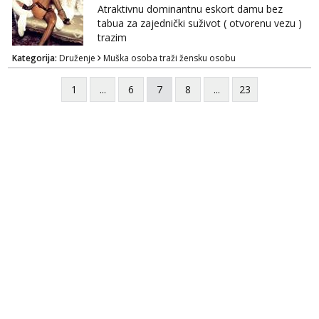
Atraktivnu dominantnu eskort damu bez
tabua za zajednički suživot ( otvorenu vezu )
trazim
Kategorija:
Druženje
Muška osoba traži žensku osobu
1
...
6
7
8
...
23