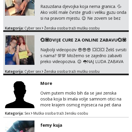
NIŠTA UŽIVO❌ ❌NE RADIM NIŠTA UŽIVO❌
Razuzdana djevojka koja nema granica. 💦
❌NE RADIM NIŠTA UŽIVO❌ ❌NE ...
Ako voliš male čvrste grudi i veliku guzu onda
si na pravom mjestu. 😉 Ne zovem se bez
razloga ANAL KRALJICA. 🍑 Volim perverzije,
Kategorija:
Cyber sex
Ženska osoba traži mušku osobu
grubu igru, dominaciju i puno prljavih igrica.
Ne štedim na igračkama i sexi rublju. 😉
💞💟DVIJE CURE ZA ONLINE ZABAVU💞💟
Ponuda videa koju ja nudim nećeš pronaći ni
kod jedne djevojke. U proteklih 5 godina
Najbolji videopoziv 😎😎😎 💥💥💥 Želiš svrsiti
snimila sam preko 600 videouradaka. Malo je
s nama? 💯💯 Možemo se zajedno zabaviti
reći da sam PR...
preko videopoziva. 😉 👅NAJ LUDA ZABAVA
JE ZAGARANTIRANA😈 Za online zabavu
Kategorija:
Cyber sex
Ženska osoba traži mušku osobu
pošalji poruku na Whatsapp, Telegram ili
Viber. 😎 Za provjeru nase autentičnosti
More
možeš me vidjeti na videopozivu. 😉
091/912-3322 ❌NE RADIMO NIŠTA UŽIVO❌
Ovim putem molio bih da se javi zenska
osoba koja bi imala volje samnom otici na
more krajem osmog mjeseca na pet dana
netrazim nista intimno cisto druženje da
Kategorija:
Sex
Muška osoba traži žensku osobu
nisam sam ,imam 39 godina crna kosa 170
visok 80 kg zagrebačka županija 0919121728
femy kuja
WhatsApp Viber ili mail merkej86@gmail.com