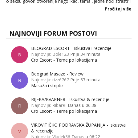
o seksu govori otvorenije nego ikad, tema „jedne noći strasti“ i
dalje izaziva burne rasprave. Što zapravo misle žene, a što
Pročitaj više
muškarci? Jesu...
NAJNOVIJI FORUM POSTOVI
BEOGRAD ESCORT - Iskustva i recenzije
Najnovija: Bole123
Prije 34 minuta
B
Cro Escort - Teme po lokacijama
Beograd Masaze - Review
Najnovija: rizz6767
Prije 37 minuta
R
Masaža i striptiz
RIJEKA/KVARNER - Iskustva & recenzije
Najnovija: RibarRI
Danas u 06:38
R
Cro Escort - Teme po lokacijama
VIROVITIČKO PODRAVSKA ŽUPANIJA - Iskustva
& recenzije
V
Najnovija: Vladek36
Danas u 06:22