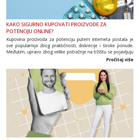
KAKO SIGURNO KUPOVATI PROIZVODE ZA
POTENCIJU ONLINE?
Kupovina proizvoda za potenciju putem interneta postala je
sve popularnija zbog praktičnosti, diskrecije i široke ponude.
Međutim, upravo zbog velike potražnje na tržištu se pojavljuju
i brojni krivotvoreni proizvodi, nepouzdane internetske
Pročitaj više
trgovine te proizvodi nepoznatog podrijetla. ...