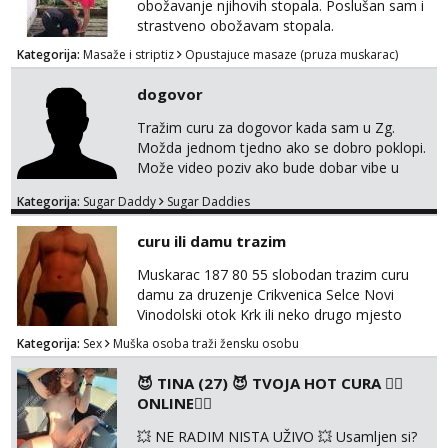
obožavanje njihovih stopala. Poslušan sam i
strastveno obožavam stopala.
Kategorija:
Masaže i striptiz
Opustajuce masaze (pruza muskarac)
dogovor
Tražim curu za dogovor kada sam u Zg.
Možda jednom tjedno ako se dobro poklopi.
Može video poziv ako bude dobar vibe u
porukama jer me zanimaju samo konkretne
Kategorija:
Sugar Daddy
Sugar Daddies
ponude. Moje preference su duga kosa, do
50ak kg, 165-175cm, oko 25g i da nisi pušač.
curu ili damu trazim
Eventualne iznimke mogu biti zbog dobre
osobnosti i iskrene komunikacije. Tg:
Muskarac 187 80 55 slobodan trazim curu
@m49229
damu za druzenje Crikvenica Selce Novi
Vinodolski otok Krk ili neko drugo mjesto
Kategorija:
Sex
Muška osoba traži žensku osobu
😈 TINA (27) 😈 TVOJA HOT CURA ❤️‍🔥
ONLINE❤️‍🔥
💥 NE RADIM NISTA UŽIVO 💥 Usamljen si?