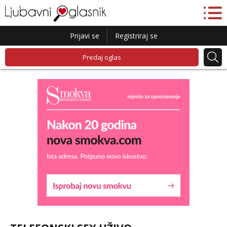
Prijavi se
Registriraj se
Predaj oglas
Lucija
Razgovaram :)
Tel:
064/677-677
- Kod: #136
tel:0,93€ - mob:1,12€ min