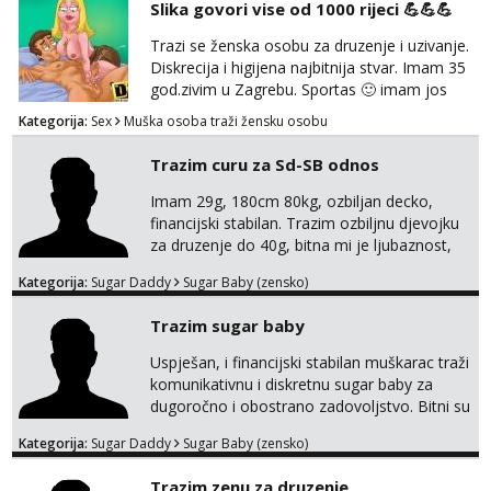
Slika govori vise od 1000 rijeci 💪💪💪
Pojebi me Poruke WhatsApp: 0998667649
Trazi se ženska osobu za druzenje i uzivanje.
Diskrecija i higijena najbitnija stvar. Imam 35
god.zivim u Zagrebu. Sportas 🙂 imam jos
kondicije 🤣 Za sve informacije i dogovore na
Kategorija:
Sex
Muška osoba traži žensku osobu
mail I molim samo ozbiljne i zainteresirane
😉!! I molim takoder da se ne javljaju muski!!!
Trazim curu za Sd-SB odnos
Pozdrav
Imam 29g, 180cm 80kg, ozbiljan decko,
financijski stabilan. Trazim ozbiljnu djevojku
za druzenje do 40g, bitna mi je ljubaznost,
kemija, atraktivnost. Molim da mi se
Kategorija:
Sugar Daddy
Sugar Baby (zensko)
predstavis sa opisom i slikom, o nagradi
mozemo preko emaila pricat.
Trazim sugar baby
Uspješan, i financijski stabilan muškarac traži
komunikativnu i diskretnu sugar baby za
dugoročno i obostrano zadovoljstvo. Bitni su
mi kemija, povjerenje, diskrecija i jasan
Kategorija:
Sugar Daddy
Sugar Baby (zensko)
dogovor bez komplikacija. Nagrada
financijska se podrazumjeva. Ako znaš što
Trazim zenu za druzenje