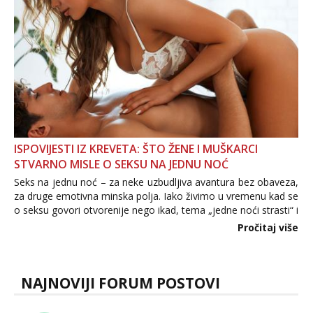
ISPOVIJESTI IZ KREVETA: ŠTO ŽENE I MUŠKARCI
STVARNO MISLE O SEKSU NA JEDNU NOĆ
Seks na jednu noć – za neke uzbudljiva avantura bez obaveza,
za druge emotivna minska polja. Iako živimo u vremenu kad se
o seksu govori otvorenije nego ikad, tema „jedne noći strasti“ i
dalje izaziva burne rasprave. Što zapravo misle žene, a što
Pročitaj više
muškarci? Jesu...
NAJNOVIJI FORUM POSTOVI