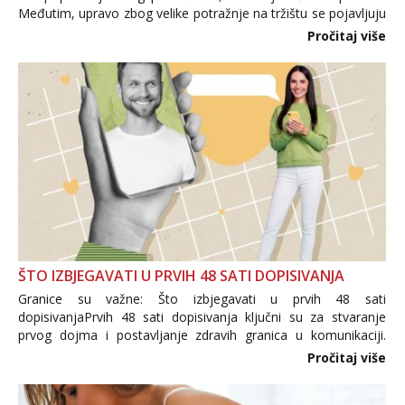
Međutim, upravo zbog velike potražnje na tržištu se pojavljuju
i brojni krivotvoreni proizvodi, nepouzdane internetske
Pročitaj više
trgovine te proizvodi nepoznatog podrijetla. ...
ŠTO IZBJEGAVATI U PRVIH 48 SATI DOPISIVANJA
Granice su važne: Što izbjegavati u prvih 48 sati
dopisivanjaPrvih 48 sati dopisivanja ključni su za stvaranje
prvog dojma i postavljanje zdravih granica u komunikaciji.
Važno je izbjeći prebrzo otkrivanje osobnih ili intimnih
Pročitaj više
informacija, jer nepoznata osoba još nije zaslužila to
povjerenje. Takođe...