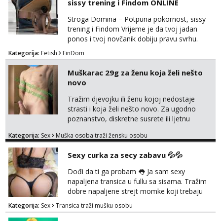
sissy trening i Findom ONLINE
koji žude za strogim zapovijedima, sissy
transformacijom (rublje, elegancija) i
Stroga Domina – Potpuna pokornost, sissy
potpunim psiholo...
trening i Findom Vrijeme je da tvoj jadan
ponos i tvoj novčanik dobiju pravu svrhu.
Inteligentna, hladna i beskompromisna
Kategorija:
Fetish
FinDom
Domina preuzima potpunu kontrolu nad
tvojim umom i financijama. Zanimaju me
Muškarac 29g za ženu koja želi nešto
isključivo ozbiljni, solventni i poslušni subovi
novo
koji žude za strogim zapovijedima, sissy
transformacijom (rublje, elegancija) i
Tražim djevojku ili ženu kojoj nedostaje
potpunim psihološkim treni...
strasti i koja želi nešto novo. Za ugodno
poznanstvo, diskretne susrete ili ljetnu
avanturu. U dobroj sam formi vrlo izdržljiv i
Kategorija:
Sex
Muška osoba traži žensku osobu
uredan. Slobodna ili zauzeta, dobrodošla. Prvi
kontakt porukom whatsapp, viber ili SMS,
Sexy curka za secy zabavu 💦💦
kasnije može poziv. Sl. Brod moj prostor
Zagreb i ostatak Hrvatske mobilan !
Dođi da ti ga probam 👅 Ja sam sexy
𝗡𝗮𝗽𝗼𝗺𝗲𝗻𝗮 tražim samo žene...
napaljena transica u fullu sa sisama. Tražim
dobre napaljene strejt momke koji trebaju
diskretno pražnjenje kite. Samo za dobre
Kategorija:
Sex
Transica traži mušku osobu
frajere koji drže do sebe. Imaj neku sliku.
Pozivi i poruke bez slike - nema odgovora.