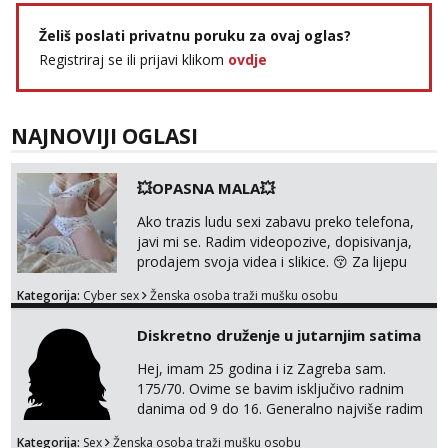
Želiš poslati privatnu poruku za ovaj oglas?
Registriraj se ili prijavi klikom
ovdje
NAJNOVIJI OGLASI
💥OPASNA MALA💥
Ako trazis ludu sexi zabavu preko telefona,
javi mi se. Radim videopozive, dopisivanja,
prodajem svoja videa i slikice. 😚 Za lijepu
suradnju javi mi se porukom na Whatsupp,
Kategorija:
Cyber sex
Ženska osoba traži mušku osobu
Viber ili Telegram. +385 91 723 0045
Diskretno druženje u jutarnjim satima
Hej, imam 25 godina i iz Zagreba sam.
175/70. Ovime se bavim isključivo radnim
danima od 9 do 16. Generalno najviše radim
GFE, tako da ako voliš lagana, opuštena
Kategorija:
Sex
Ženska osoba traži mušku osobu