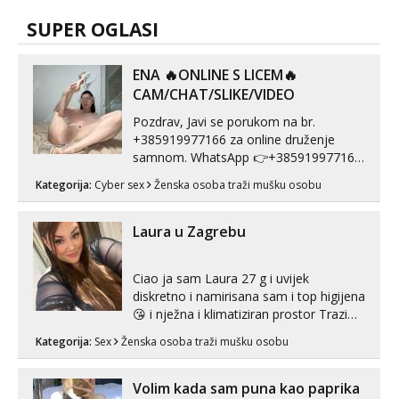
SUPER OGLASI
ENA 🔥ONLINE S LICEM🔥
CAM/CHAT/SLIKE/VIDEO
Pozdrav, Javi se porukom na br.
+385919977166 za online druženje
samnom. WhatsApp 👉+385919977166
Telegram 👉@enafriedrichkis Radim
Kategorija:
Cyber sex
Ženska osoba traži mušku osobu
videopozive s licem, solo i s partnerom,
kolegicama (Tina&Natali), razne
kombinacije halteri, haljine, štikle,
Laura u Zagrebu
samostojeće itd. Nudim svakakva videa
seksa, puš...
Ciao ja sam Laura 27 g i uvijek
diskretno i namirisana sam i top higijena
😘 i nježna i klimatiziran prostor Trazim
sex za nagradu Radim klasican sex
Kategorija:
Sex
Ženska osoba traži mušku osobu
Pusenje i gutanje sperme Erotsko rublje
imam uvijek Lizati me mozes i ljubiti po
tijelu Iskljucivo neradim analni !!! I
Volim kada sam puna kao paprika