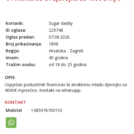
Obavijesti me kada se oslobodi
Anđela
Čekam tvoj poziv!
Korisnik:
Sugar daddy
Tel:
064/677-677
- Kod: #142
ID oglasa:
229748
tel:0,93€ - mob:1,12€ min
Oglas predan:
07.08.2026
Broj prikazivanja:
1808
Regija:
Hrvatska - Zagreb
Imam:
40 godina
Tražim osobu:
od 18 do 25 godina
OPIS
Uspješan poduzetnik financirao bi atraktivnu mladu djevojku sa
4000€ mjesečno. Kontakt na whatsapp.
KONTAKT
Mobitel
+385976700153