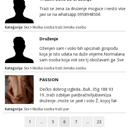
želiš – javi se privatno s kratkim opisom i
fotografijom.
Trazi se zena za druzenje moguce i nesto vise
javi se na whatsapp 0958948506
Kategorija:
Sex
Muška osoba traži žensku osobu
Druženje
Oženjen sam i volio bih upoznati gospođu
koja je isto udata na duže vrijeme.Normalana
sam osoba koja voli sex tj obožavam ga .Sve
ostalo možemo srediti u hodu naravno
Kategorija:
Sex
Muška osoba traži žensku osobu
diskrecija mi je najvažnija.Prostor je moj
.Molim samo normalne osobe bez nekih
PASSION
bonova zahtjeva i traženja novca sa bilo koje
strane.Ajmo uživati i svatko svojim putem
Dečko dobrog izgleda...Bull...35g 188 93
19...traži ozbiljan par(bračni/ljubavni)za
druženje...može se javit i solo Ž...kojoj fali
uzbuđenja i strasti...područje otoka Murtera i
Kategorija:
Sex
Muška osoba traži par
bliža okolica...WhatsApp...Telegram
1
...
5
6
7
...
23