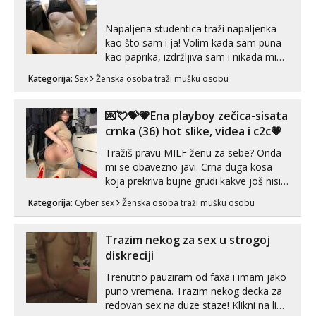
neljubim se Wha...
Napaljena studentica traži napaljenka
kao što sam i ja! Volim kada sam puna
kao paprika, izdržljiva sam i nikada mi
nije dosta seksa. Volim grubi seks i više
Kategorija:
Sex
Ženska osoba traži mušku osobu
puta dnevno bilo kad i bilo gdje zato se
javi što prije da me isprobaš Klikni na
link ispod i nadji me tamo, cekam te!
💌💘💝💗Ena playboy zečica-sisata
crnka (36) hot slike, videa i c2c💗
Tražiš pravu MILF ženu za sebe? Onda
mi se obavezno javi. Crna duga kosa
koja prekriva bujne grudi kakve još nisi
vidio, čista ŠESTICA! A usne? O usnama
Kategorija:
Cyber sex
Ženska osoba traži mušku osobu
bolje da ni ne pričam. Prave pune usne
koje će ti se urezati u pamćenje, jer
vjeruj mi, takve još nisi vidio. Uvijek sam
Trazim nekog za sex u strogoj
spremna za ONLOINE zabavu...
diskreciji
Trenutno pauziram od faxa i imam jako
puno vremena. Trazim nekog decka za
redovan sex na duze staze! Klikni na link