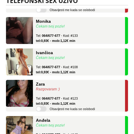
TELEFONSKI SEX UŽIVO
Obavijesti me kada se oslobodi
Monika
Čekam tvoj poziv!
Tel:
064/677-677
- Kod: #133
tel:0,93€ - mob:1,12€ min
Ivančica
Čekam tvoj poziv!
Tel:
064/677-677
- Kod: #108
tel:0,93€ - mob:1,12€ min
Zara
Razgovaram :)
Tel:
064/677-677
- Kod: #123
tel:0,93€ - mob:1,12€ min
Obavijesti me kada se oslobodi
Anđela
Čekam tvoj poziv!
Tel:
064/677-677
- Kod: #142