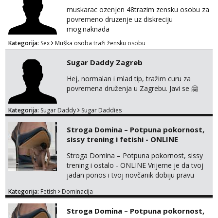
muskarac ozenjen 48trazim zensku osobu za
povremeno druzenje uz diskreciju
mog.naknada
Kategorija:
Sex
Muška osoba traži žensku osobu
Sugar Daddy Zagreb
Hej, normalan i mlad tip, tražim curu za
povremena druženja u Zagrebu. Javi se 🤗
Kategorija:
Sugar Daddy
Sugar Daddies
Stroga Domina – Potpuna pokornost,
sissy trening i fetishi - ONLINE
Stroga Domina – Potpuna pokornost, sissy
trening i ostalo - ONLINE Vrijeme je da tvoj
jadan ponos i tvoj novčanik dobiju pravu
svrhu. Inteligentna, hladna i beskompromisna
Kategorija:
Fetish
Dominacija
Domina preuzima potpunu kontrolu nad
tvojim umom i financijama. Zanimaju me
Stroga Domina – Potpuna pokornost,
isključivo ozbiljni, solventni i poslušni subovi