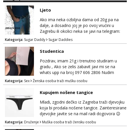
druženja u diskreciji, vjerovatno ćemo si
pasati. Preferiram dugoročna druženja
Ljeto
također, nisam zainteresirana za one and
done susrete. Ako se nalaziš u ovome, javi
Ako ima neka ozbiljna dama od 20g pa na
mi se na WhatsApp sa nečime o sebi i tome
dalje, a dosadno joj je po ovoj vrućini u
što voliš seksualno za daljnji d...
Zagrebu ili okolici neka se javi na telegram:
Bozt_8 ili na viber 099 674 2553.
Kategorija:
Sugar Daddy
Sugar Daddies
Studentica
Pozdrav, imam 21g i trenutno studiram u
gradu , Ako se zelis zabavit javi mi se na
whats upp na broj 097 606 2806 Nudim
razme vrste zabave uzivo i online
Kategorija:
Sex
Ženska osoba traži mušku osobu
Kupujem nošene tangice
Mladi, zgodni dečko iz Zagreba traži djevojku
koja bi prodala nošene tangice. Zainteresirane
djevojke javite se na mail radi dogovora 😉
Kategorija:
Druženje
Muška osoba traži žensku osobu