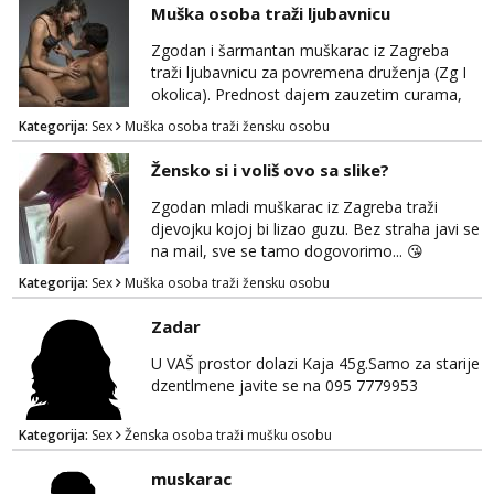
Muška osoba traži ljubavnicu
Zgodan i šarmantan muškarac iz Zagreba
traži ljubavnicu za povremena druženja (Zg I
okolica). Prednost dajem zauzetim curama,
jer vjerujem da im je diskrecija jako bitna kao
Kategorija:
Sex
Muška osoba traži žensku osobu
i meni. Javite se na mail gdje možemo
započeti razgovor... 💋
Žensko si i voliš ovo sa slike?
Zgodan mladi muškarac iz Zagreba traži
djevojku kojoj bi lizao guzu. Bez straha javi se
na mail, sve se tamo dogovorimo... 😘
Kategorija:
Sex
Muška osoba traži žensku osobu
Zadar
U VAŠ prostor dolazi Kaja 45g.Samo za starije
dzentlmene javite se na 095 7779953
Kategorija:
Sex
Ženska osoba traži mušku osobu
muskarac