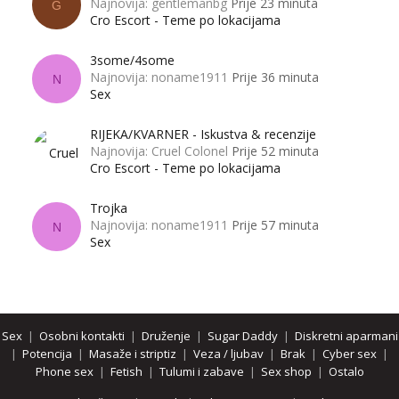
Najnovija: gentlemanbg
Prije 23 minuta
G
Cro Escort - Teme po lokacijama
3some/4some
Najnovija: noname1911
Prije 36 minuta
N
Sex
RIJEKA/KVARNER - Iskustva & recenzije
Najnovija: Cruel Colonel
Prije 52 minuta
Cro Escort - Teme po lokacijama
Trojka
Najnovija: noname1911
Prije 57 minuta
N
Sex
Sex
|
Osobni kontakti
|
Druženje
|
Sugar Daddy
|
Diskretni aparmani
|
Potencija
|
Masaže i striptiz
|
Veza / ljubav
|
Brak
|
Cyber sex
|
Phone sex
|
Fetish
|
Tulumi i zabave
|
Sex shop
|
Ostalo