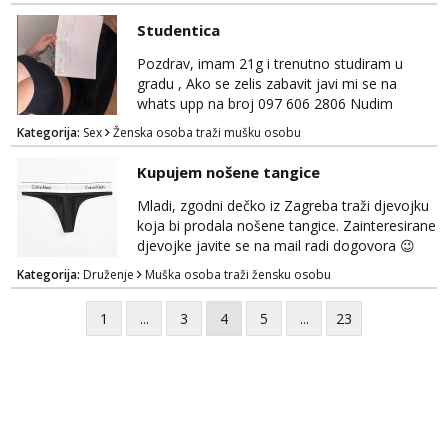
Studentica
Pozdrav, imam 21g i trenutno studiram u
gradu , Ako se zelis zabavit javi mi se na
whats upp na broj 097 606 2806 Nudim
razme vrste zabave uzivo i online
Kategorija:
Sex
Ženska osoba traži mušku osobu
Kupujem nošene tangice
Mladi, zgodni dečko iz Zagreba traži djevojku
koja bi prodala nošene tangice. Zainteresirane
djevojke javite se na mail radi dogovora 😉
Kategorija:
Druženje
Muška osoba traži žensku osobu
1
...
3
4
5
...
23