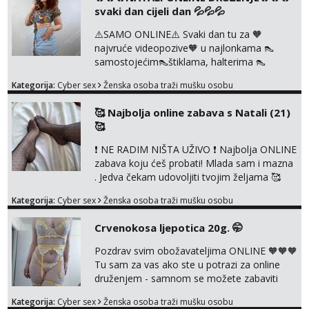
svaki dan cijeli dan 💦💦💦
⚠️SAMO ONLINE⚠️ Svaki dan tu za 🧡
najvruće videopozive🧡 u najlonkama 👠
samostojećim👠štiklama, halterima 👠
školarka👠 tajnica ili ostalo po željama i
Kategorija:
Cyber sex
Ženska osoba traži mušku osobu
dogovoru 🧡 Dopisivanja hot chat🧡 o
svakakvim fetišima, ulogama i seksi temama
🥰 Najbolja online zabava s Natali (21)
🧡 Videa🧡 solo squirt, razne anal igračke,
🥰
vibratori, s PARTNEROM, S KOLEGICAMA
lizanje, striptiz, footfetiši itd 🔞 ❣️Radim već
❗ NE RADIM NIŠTA UŽIVO ❗ Najbolja ONLINE
jako dugo, imam iskustva i više načina pla...
zabava koju ćeš probati! Mlada sam i mazna
. Jedva čekam udovoljiti tvojim željama 🥰
Javi se porukom na Whatsapp ili Telagram da
Kategorija:
Cyber sex
Ženska osoba traži mušku osobu
se dogovorimo kako ćemo se zabaviti.
Radim videopozive solo i s kolegicom, imam
Crvenokosa ljepotica 20g. 🤭
foto i video materijal u kojem se sama
diram, s kolegicama, s dečkom, igračkama
Pozdrav svim obožavateljima ONLINE 🧡🧡🧡
itd. Radim dopisivanje o seksi temama koje
Tu sam za vas ako ste u potrazi za online
nas uzbuđuju 🤭 Čekam...
druženjem - samnom se možete zabaviti
preko videopoziva, ili ako vam nisam
Kategorija:
Cyber sex
Ženska osoba traži mušku osobu
dovoljna radim i u paru i trojci s kolegicama,