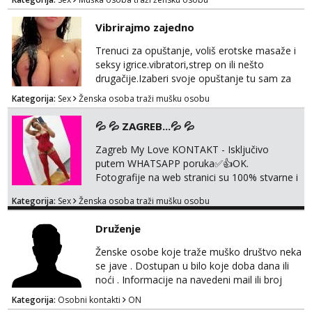
Vibrirajmo zajedno
Trenuci za opuštanje, voliš erotske masaže i
seksy igrice.vibratori,strep on ili nešto
drugačije.Izaberi svoje opuštanje tu sam za
tebe.sve info na mob 095/762-8147
Kategorija:
Sex
Ženska osoba traži mušku osobu
💦 💦 ZAGREB...💦 💦
Zagreb My Love KONTAKT - Isključivo
putem WHATSAPP poruka✅️👍OK.
Fotografije na web stranici su 100% stvarne i
moje. ❤️ 🥰 stariji gospoda su također
Kategorija:
Sex
Ženska osoba traži mušku osobu
dobrodošli! Ali informacije ću vam poslati
samo putem WhatsAppa. ❗️❗️❗️ Samo u mom
Druženje
stanu; čista kupaonica i ručnici za vas prije ili
poslije masaže, nalazim se u centru grada. 🚫
Ženske osobe koje traže muško društvo neka
NE POZIVI ,❌️ NE SEXCAM, ❌️NE
se jave . Dostupan u bilo koje doba dana ili
SEXCHATTING🚫...
noći . Informacije na navedeni mail ili broj
mobitela.
Kategorija:
Osobni kontakti
ON