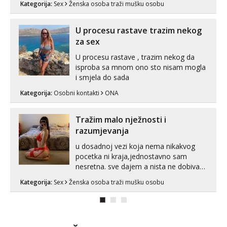
Kategorija:
Sex
Ženska osoba traži mušku osobu
može i nešto više.💋🌺 Klikni na link
ispod i nadji me tamo, cekam te!
U procesu rastave trazim nekog
za sex
U procesu rastave , trazim nekog da
isproba sa mnom ono sto nisam mogla
i smjela do sada
Kategorija:
Osobni kontakti
ONA
Tražim malo nježnosti i
razumjevanja
u dosadnoj vezi koja nema nikakvog
pocetka ni kraja,jednostavno sam
nesretna. sve dajem a nista ne dobivam
za uzvrat.trazim muskarca koji ce
Kategorija:
Sex
Ženska osoba traži mušku osobu
zadovoljiti moje potrebe,ne trazim puno
samo malo njeznosti i razumjevanja.
volim njezan seks i njezne poljupce po
tijelu koji me jako pale,obozavam kad