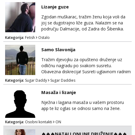
Lizanje guze
Zgodan muškarac, tražim ženu koja voli da
joj se dugotrajno liže guza. Nalazim se na
području Dalmacije, od Zadra do Šibenika.
Kategorija:
Fetish
Ostalo
Samo Slavonija
Tražim djevojku za opušteno druženje uz
odličnu nagradu po svakom susretu.
Obavezna diskrecija! Susreti uglavnom radnim
danima tijekom dana ali nije uvjet. Samo
Kategorija:
Sugar Daddy
Sugar Daddies
Slavonija. osmarios984@gmail.com
Masaža i lizanje
Nježna i lagana masaža u vašem prostoru
app te liz oglas se odnosi samo na žene.
Kategorija:
Osobni kontakti
ON
🔥🔥🔥NATALI ONLINE DRUŽENJE🔥🔥🔥