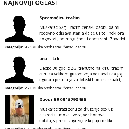
NAJNOVIJI OGLASI
Spremaćicu tražim
Muškarac 52g. Tražim žensku osobu da mi
redovno održava stan a da se uz to i neki oral
dogovori , po mogućnosti obostrani . Zapadni
dio Zagreba .Javiti se prvo porukom na
Kategorija:
Sex
Muška osoba traži žensku osobu
WhatsApp 0958634499
anal - krk
Decko 30 god iz ZG, trenutno na krku, tražim
curu sa velikom guzom koja voli anal i da joj
uguram prste u guzu. Muski homoseksualci,
parovi i transiči odjebite, ne zanimate me. Bilo
Kategorija:
Sex
Muška osoba traži žensku osobu
kakva placanja opcenito (gotovina) ili
unaprijed (aircash, paysafecard, bonovi) ne
Davor 59 0915798466
dolaze u obzir. Javit se prvo porukom na
whatsapp 0958048882.
Muskarac trazi zenu za druzenje,sex uz
diskreciju ,moze i veza,bez bonova i
uplata,zapresic zagreb,ne kupujem slike i
videa
Kategorija:
Sex
Muška osoba traži žensku osobu