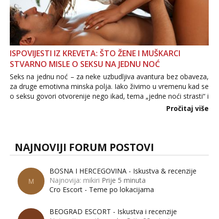
ISPOVIJESTI IZ KREVETA: ŠTO ŽENE I MUŠKARCI
STVARNO MISLE O SEKSU NA JEDNU NOĆ
Seks na jednu noć – za neke uzbudljiva avantura bez obaveza,
za druge emotivna minska polja. Iako živimo u vremenu kad se
o seksu govori otvorenije nego ikad, tema „jedne noći strasti“ i
dalje izaziva burne rasprave. Što zapravo misle žene, a što
Pročitaj više
muškarci? Jesu...
NAJNOVIJI FORUM POSTOVI
BOSNA I HERCEGOVINA - Iskustva & recenzije
Najnovija: mikiri
Prije 5 minuta
M
Cro Escort - Teme po lokacijama
BEOGRAD ESCORT - Iskustva i recenzije