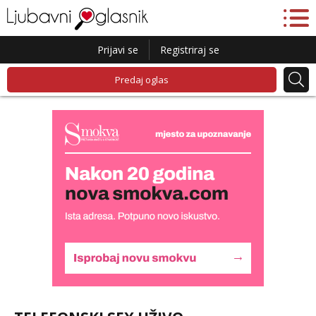
Prijavi se
Registriraj se
Predaj oglas
Alisa
Čekam tvoj poziv!
Tel:
064/677-677
- Kod: #106
tel:0,93€ - mob:1,12€ min