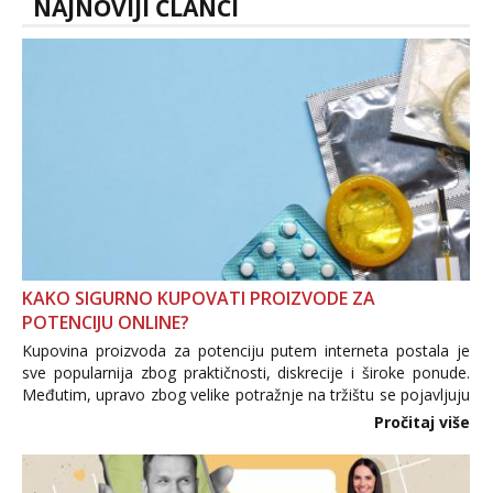
muskar...
NAJNOVIJI ČLANCI
KAKO SIGURNO KUPOVATI PROIZVODE ZA
POTENCIJU ONLINE?
Kupovina proizvoda za potenciju putem interneta postala je
sve popularnija zbog praktičnosti, diskrecije i široke ponude.
Međutim, upravo zbog velike potražnje na tržištu se pojavljuju
i brojni krivotvoreni proizvodi, nepouzdane internetske
Pročitaj više
trgovine te proizvodi nepoznatog podrijetla. ...