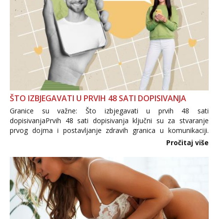
ŠTO IZBJEGAVATI U PRVIH 48 SATI DOPISIVANJA
Granice su važne: Što izbjegavati u prvih 48 sati
dopisivanjaPrvih 48 sati dopisivanja ključni su za stvaranje
prvog dojma i postavljanje zdravih granica u komunikaciji.
Važno je izbjeći prebrzo otkrivanje osobnih ili intimnih
Pročitaj više
informacija, jer nepoznata osoba još nije zaslužila to
povjerenje. Takođe...