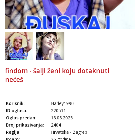
findom - šalji ženi koju dotaknuti
nećeš
Korisnik:
Harley1990
ID oglasa:
220511
Oglas predan:
18.03.2025
Broj prikazivanja:
2404
Regija:
Hrvatska - Zagreb
Imam:
36 godina