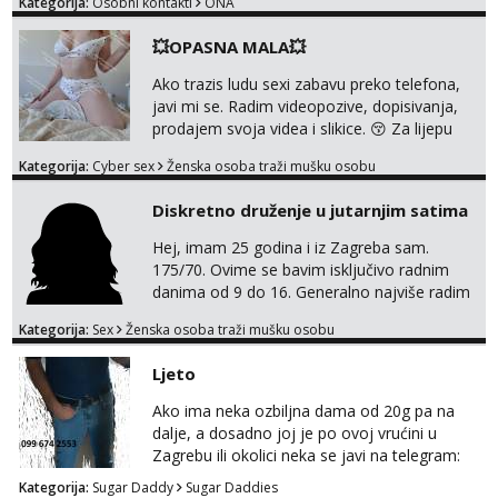
Kategorija:
Osobni kontakti
ONA
0045
💥OPASNA MALA💥
Ako trazis ludu sexi zabavu preko telefona,
javi mi se. Radim videopozive, dopisivanja,
prodajem svoja videa i slikice. 😚 Za lijepu
suradnju javi mi se porukom na Whatsupp,
Kategorija:
Cyber sex
Ženska osoba traži mušku osobu
Viber ili Telegram. +385 91 723 0045
Diskretno druženje u jutarnjim satima
Hej, imam 25 godina i iz Zagreba sam.
175/70. Ovime se bavim isključivo radnim
danima od 9 do 16. Generalno najviše radim
GFE, tako da ako voliš lagana, opuštena
Kategorija:
Sex
Ženska osoba traži mušku osobu
druženja u diskreciji, vjerovatno ćemo si
pasati. Preferiram dugoročna druženja
Ljeto
također, nisam zainteresirana za one and
done susrete. Ako se nalaziš u ovome, javi
Ako ima neka ozbiljna dama od 20g pa na
mi se na WhatsApp sa nečime o sebi i tome
dalje, a dosadno joj je po ovoj vrućini u
što voliš seksualno za daljnji d...
Zagrebu ili okolici neka se javi na telegram:
Bozt_8 ili na viber 099 674 2553.
Kategorija:
Sugar Daddy
Sugar Daddies