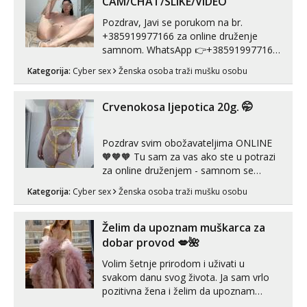
CAM/CHAT/SLIKE/VIDEO
Pozdrav, Javi se porukom na br.
+385919977166 za online druženje
samnom. WhatsApp 👉+385919977166
Telegram 👉@enafriedrichkis Radim
Kategorija:
Cyber sex
Ženska osoba traži mušku osobu
videopozive s licem, solo i s partnerom,
kolegicama (Tina&Natali), razne
kombinacije halteri, haljine, štikle,
Crvenokosa ljepotica 20g. 🤭
samostojeće itd. Nudim svakakva videa
seksa, puš...
Pozdrav svim obožavateljima ONLINE
🧡🧡🧡 Tu sam za vas ako ste u potrazi
za online druženjem - samnom se
možete zabaviti preko videopoziva, ili
Kategorija:
Cyber sex
Ženska osoba traži mušku osobu
ako vam nisam dovoljna radim i u paru i
trojci s kolegicama, svaka je drugačija
😉 Radim i vruća tipkanja uz slike i hot
Želim da upoznam muškarca za
line pozive. Za vas sam pripremila ...
dobar provod 💋🌺
Volim šetnje prirodom i uživati u
svakom danu svog života. Ja sam vrlo
pozitivna žena i želim da upoznam
muškarca za dobar provod, naravno