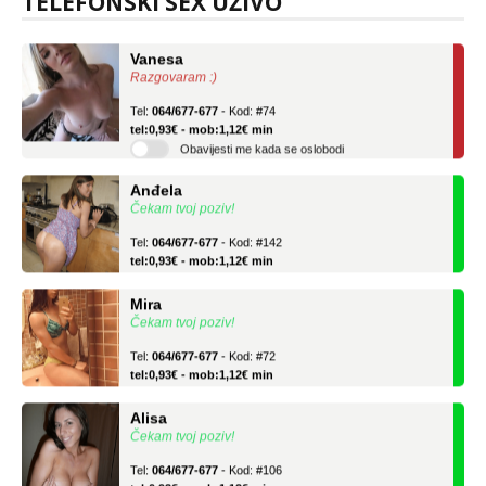
TELEFONSKI SEX UŽIVO
Vanesa
Razgovaram :)
Tel:
064/677-677
- Kod: #74
tel:0,93€ - mob:1,12€ min
Obavijesti me kada se oslobodi
Anđela
Čekam tvoj poziv!
Tel:
064/677-677
- Kod: #142
tel:0,93€ - mob:1,12€ min
Mira
Čekam tvoj poziv!
Tel:
064/677-677
- Kod: #72
tel:0,93€ - mob:1,12€ min
Alisa
Čekam tvoj poziv!
Tel:
064/677-677
- Kod: #106
tel:0,93€ - mob:1,12€ min