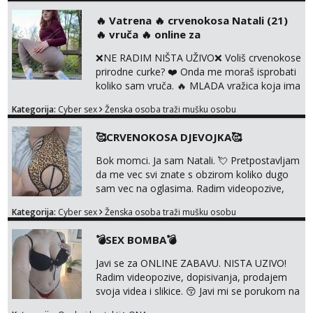
svaka je drugačija 😉 Radim i vruća tipkanja
‎️‍🔥 Vatrena ‎️‍🔥 crvenokosa Natali (21)
uz slike i hot line pozive. Za vas sam
‎️‍🔥 vruča‎ ️‍🔥 online za
pripremila i slike s licem u raznim
kombinacijama isto kao i razna videa 😈
❌NE RADIM NIŠTA UŽIVO❌ Voliš crvenokose
Volim kinky stvari i dominaciju 🤫 ...
prirodne curke? ❤️ Onda me moraš isprobati
koliko sam vruča.‎ ️‍🔥 MLADA vražica koja ima
100% prorodne grudi, 💦 Misli su mi uvijek
Kategorija:
Cyber sex
Ženska osoba traži mušku osobu
prljave i u svemu vidim samo užitak. 💦 U
mojoj raznolikoj ponudi možeš pranaći nešto
🥰CRVENOKOSA DJEVOJKA🥰
po svojoj mjeri. Sexi videa s kolegicama,
dečkom ili pak ja sama di se dovodim do
Bok momci. Ja sam Natali. 💘 Pretpostavljam
ludila. 🍑 Naravno ako ti moja ponuda nije
da me vec svi znate s obzirom koliko dugo
dovoljna uvije...
sam vec na oglasima. Radim videopozive,
dopisivanja, prodajem svoja videa i slikice. 😚
Kategorija:
Cyber sex
Ženska osoba traži mušku osobu
Za lijepu suradnju javi mi se porukom na
Whatsupp, Viber ili Telegram. +385 91 723
💣SEX BOMBA💣
0045
Javi se za ONLINE ZABAVU. NISTA UZIVO!
Radim videopozive, dopisivanja, prodajem
svoja videa i slikice. 😚 Javi mi se porukom na
Whatsupp, Viber ili Telegram. +385 91 723