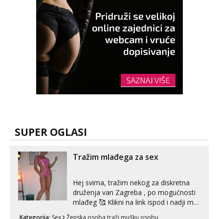
SUPER OGLASI
Tražim mlađega za sex
Hej svima, tražim nekog za diskretna
druženja van Zagreba , po mogućnosti
mlađeg 🥰 Klikni na link ispod i nadji me
tamo, cekam te!
Kategorija:
Sex
Ženska osoba traži mušku osobu