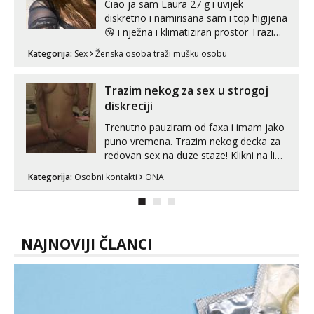
Ciao ja sam Laura 27 g i uvijek
diskretno i namirisana sam i top higijena
😘 i nježna i klimatiziran prostor Trazim
sex za nagradu Radim klasican sex
Kategorija:
Sex
Ženska osoba traži mušku osobu
Pusenje i gutanje sperme Erotsko rublje
imam uvijek Lizati me mozes i ljubiti po
tijelu Iskljucivo neradim analni !!! I
Trazim nekog za sex u strogoj
neljubim se Wha...
diskreciji
Trenutno pauziram od faxa i imam jako
puno vremena. Trazim nekog decka za
redovan sex na duze staze! Klikni na link
ispod i nadji me tamo, cekam te!
Kategorija:
Osobni kontakti
ONA
NAJNOVIJI ČLANCI