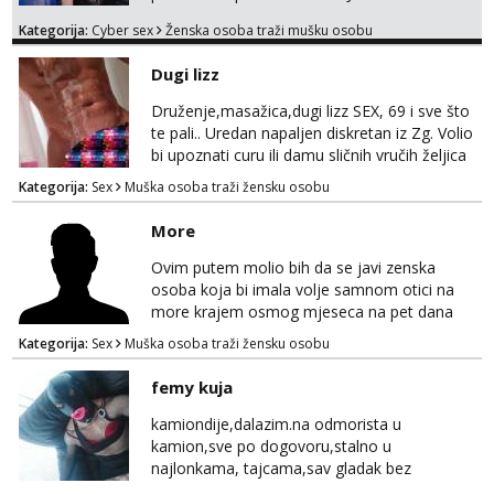
JE ZAGARANTIRANA😈 Za online zabavu
Kategorija:
Cyber sex
Ženska osoba traži mušku osobu
pošalji poruku na Whatsapp, Telegram ili
Viber. 😎 Za provjeru nase autentičnosti
Dugi lizz
možeš me vidjeti na videopozivu. 😉
091/912-3322 ❌NE RADIMO NIŠTA UŽIVO❌
Druženje,masažica,dugi lizz SEX, 69 i sve što
te pali.. Uredan napaljen diskretan iz Zg. Volio
bi upoznati curu ili damu sličnih vručih željica
za zajedničko ugodno i strastveno druženje.
Kategorija:
Sex
Muška osoba traži žensku osobu
Prostor imam, diskr max. A i mobilan 🚗 sam.
More
Ovim putem molio bih da se javi zenska
osoba koja bi imala volje samnom otici na
more krajem osmog mjeseca na pet dana
netrazim nista intimno cisto druženje da
Kategorija:
Sex
Muška osoba traži žensku osobu
nisam sam ,imam 39 godina crna kosa 170
visok 80 kg zagrebačka županija 0919121728
femy kuja
WhatsApp Viber ili mail merkej86@gmail.com
kamiondije,dalazim.na odmorista u
kamion,sve po dogovoru,stalno u
najlonkama, tajcama,sav gladak bez
dlaka,spermu obozavam,sve po dog