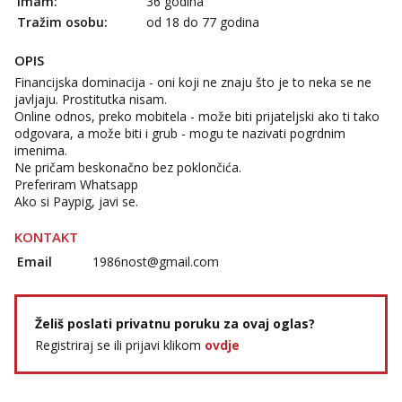
Imam:
36 godina
Tražim osobu:
od 18 do 77 godina
OPIS
Financijska dominacija - oni koji ne znaju što je to neka se ne
javljaju. Prostitutka nisam.
Online odnos, preko mobitela - može biti prijateljski ako ti tako
odgovara, a može biti i grub - mogu te nazivati pogrdnim
imenima.
Ne pričam beskonačno bez poklončića.
Preferiram Whatsapp
Ako si Paypig, javi se.
KONTAKT
Email
1986nost@gmail.com
Želiš poslati privatnu poruku za ovaj oglas?
Registriraj se ili prijavi klikom
ovdje