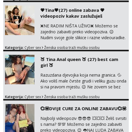
u svim kombinacijama❗videa raznih na
biranje❗cam2cam koji još nisi doživio❗vruće
💗Tina💗(27) online zabava 💗
tipkanje❗radim materijal po želji 😈 Radim
videopoziv kakav zaslužuješ
PROVJERU AUTENTIČNOSTI video pozivom
NIŠTA UŽIVO ME NE ZANIMA Čekam te 😘
❌NE RADIM NIŠTA UŽIVO❌ Možemo se
091 912 3322...
zajedno zabaviti preko videopoziva. 😉
Nudim svoje gole slikice i razne videouradke.
🤩 Za online zabavu pošalji poruku na
Kategorija:
Cyber sex
Ženska osoba traži mušku osobu
Whatsapp, Telegram ili Viber. 😎 +385 91 912
3322 Za provjeru moje autentičnosti možeš
🍑 Tina Anal queen 🍑 (27) best cam
me vidjeti na videopozivu. 😉 S vama sam
girl 🍑
vec 5 godina. Vaša Tina. 💗 ❌NE RADIM
NIŠTA UŽIVO❌ ❌NE RADIM NIŠTA UŽIVO❌
Razuzdana djevojka koja nema granica. 💦
❌NE RADIM NIŠTA UŽIVO❌ ❌NE ...
Ako voliš male čvrste grudi i veliku guzu onda
si na pravom mjestu. 😉 Ne zovem se bez
razloga ANAL KRALJICA. 🍑 Volim perverzije,
Kategorija:
Cyber sex
Ženska osoba traži mušku osobu
grubu igru, dominaciju i puno prljavih igrica.
Ne štedim na igračkama i sexi rublju. 😉
💞💟DVIJE CURE ZA ONLINE ZABAVU💞💟
Ponuda videa koju ja nudim nećeš pronaći ni
kod jedne djevojke. U proteklih 5 godina
Najbolji videopoziv 😎😎😎 💥💥💥 Želiš svrsiti
snimila sam preko 600 videouradaka. Malo je
s nama? 💯💯 Možemo se zajedno zabaviti
reći da sam PR...
preko videopoziva. 😉 👅NAJ LUDA ZABAVA