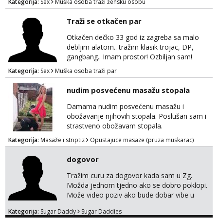
Kategorija:
Sex
Muška osoba traži žensku osobu
sms 0995323582
Traži se otkačen par
Otkačen dečko 33 god iz zagreba sa malo
debljim alatom.. tražim klasik trojac, DP,
gangbang.. Imam prostor! Ozbiljan sam!
Kondomi i higijena od mene zajamceni :)
Kategorija:
Sex
Muška osoba traži par
Može i normalna dama/cura koja voli
swingati! :) 0924510862
nudim posvećenu masažu stopala
Damama nudim posvećenu masažu i
obožavanje njihovih stopala. Poslušan sam i
strastveno obožavam stopala.
Kategorija:
Masaže i striptiz
Opustajuce masaze (pruza muskarac)
dogovor
Tražim curu za dogovor kada sam u Zg.
Možda jednom tjedno ako se dobro poklopi.
Može video poziv ako bude dobar vibe u
porukama jer me zanimaju samo konkretne
Kategorija:
Sugar Daddy
Sugar Daddies
ponude. Moje preference su duga kosa, do