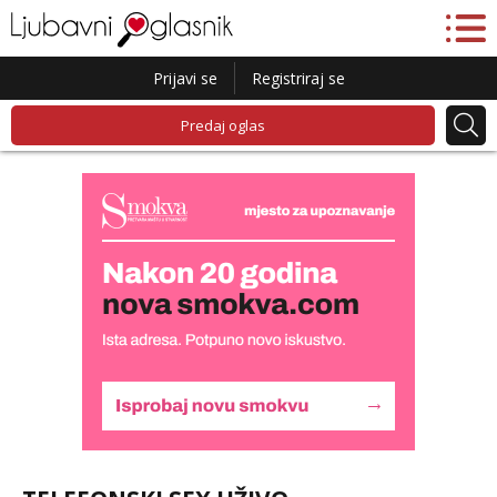
Prijavi se
Registriraj se
Predaj oglas
Daria
Razgovaram :)
Tel:
064/677-677
- Kod: #75