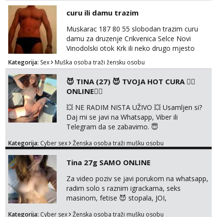
50ak kg, 165-175cm, oko 25g i da nisi pušač.
curu ili damu trazim
Eventualne iznimke mogu biti zbog dobre
osobnosti i iskrene komunikacije. Tg:
Muskarac 187 80 55 slobodan trazim curu
@m49229
damu za druzenje Crikvenica Selce Novi
Vinodolski otok Krk ili neko drugo mjesto
Kategorija:
Sex
Muška osoba traži žensku osobu
😈 TINA (27) 😈 TVOJA HOT CURA ❤️‍🔥
ONLINE❤️‍🔥
💥 NE RADIM NISTA UŽIVO 💥 Usamljen si?
Daj mi se javi na Whatsapp, Viber ili
Telegram da se zabavimo. 😇
+385919123322 Možemo zajedno na
Kategorija:
Cyber sex
Ženska osoba traži mušku osobu
videopoziv ili se možemo dopisivati uz slanje
sexi slikica. 🤫 Prodajem svoje gole slike,
Tina 27g SAMO ONLINE
videa, gacice i carapice 🤑 🤬 NE RADIM
UŽIVO🤬 🤬 NE RADIM UŽIVO🤬 🤬 NE
Za video poziv se javi porukom na whatsapp,
RADIM UŽIVO🤬 🤬 NE RADIM UŽIVO🤬 🤬
radim solo s raznim igrackama, seks
NE RADIM UŽIVO🤬...
masinom, fetise 😈 stopala, JOI,
dominacija..ili kako god voliš 😉 Slike s licem
Kategorija:
Cyber sex
Ženska osoba traži mušku osobu