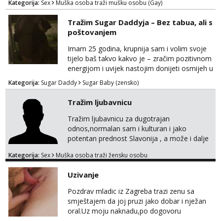
Kategorija:
Sex
Muška osoba traži mušku osobu (Gay)
Tražim Sugar Daddyja – Bez tabua, ali s
poštovanjem
Imam 25 godina, krupnija sam i volim svoje
tijelo baš takvo kakvo je – zračim pozitivnom
energijom i uvijek nastojim donijeti osmijeh u
nečiji dan. Tražim zrelu, galantnu osobu za
Kategorija:
Sugar Daddy
Sugar Baby (zensko)
ugodno, opušteno i uzajamno korisno
druženje – bez lažnih obećanja i s puno
Tražim ljubavnicu
iskrenosti. Nisam prostitutka, niti želim biti –
ne zanima me “posao”, već odnos temeljen
Tražim ljubavnicu za dugotrajan
na međusobnom poštovanju, povjerenju i
odnos,normalan sam i kulturan i jako
pažnji. Voli...
potentan prednost Slavonija , a može i dalje
mobilan sam,molim da mi se jave samo
Kategorija:
Sex
Muška osoba traži žensku osobu
ozbiljne žene koje su se našle u mom oglasu.
Uzivanje
Pozdrav mladic iz Zagreba trazi zenu sa
smještajem da joj pruzi jako dobar i nježan
oral.Uz moju naknadu,po dogovoru
.Diskrecija osigurana.