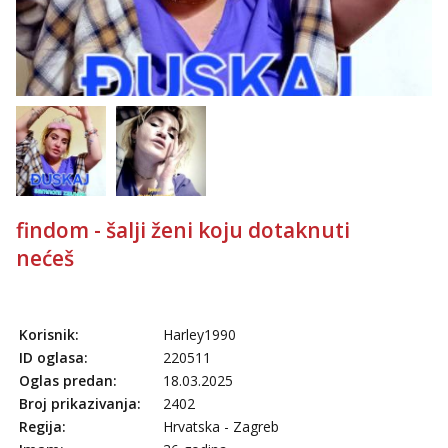
tel:0,93€ - mob:1,12€ min
Anđela
Čekam tvoj poziv!
Tel:
064/677-677
- Kod: #142
tel:0,93€ - mob:1,12€ min
findom - šalji ženi koju dotaknuti
nećeš
Korisnik:
Harley1990
ID oglasa:
220511
Oglas predan:
18.03.2025
Broj prikazivanja:
2402
Regija:
Hrvatska - Zagreb