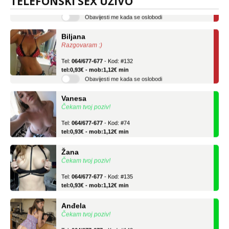
TELEFONSKI SEX UŽIVO
tel:0,93€ - mob:1,12€ min
Obavijesti me kada se oslobodi
Biljana
Razgovaram :)
Tel:
064/677-677
- Kod: #132
tel:0,93€ - mob:1,12€ min
Obavijesti me kada se oslobodi
Vanesa
Čekam tvoj poziv!
Tel:
064/677-677
- Kod: #74
tel:0,93€ - mob:1,12€ min
Žana
Čekam tvoj poziv!
Tel:
064/677-677
- Kod: #135
tel:0,93€ - mob:1,12€ min
Anđela
Čekam tvoj poziv!
Tel:
064/677-677
- Kod: #142