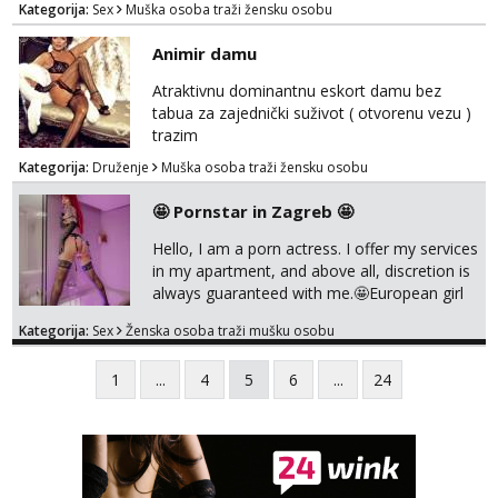
Kategorija:
Sex
Muška osoba traži žensku osobu
Animir damu
Atraktivnu dominantnu eskort damu bez
tabua za zajednički suživot ( otvorenu vezu )
trazim
Kategorija:
Druženje
Muška osoba traži žensku osobu
🤩 Pornstar in Zagreb 🤩
Hello, I am a porn actress. I offer my services
in my apartment, and above all, discretion is
always guaranteed with me.🤩European girl
with experience I do classic
Kategorija:
Sex
Ženska osoba traži mušku osobu
sex,domination,and oral with condom cause
i need to stay healthy because acting and
1
...
4
5
6
...
24
also my own health 😘 i dont do anal or
kissing