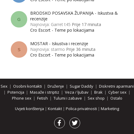
BRODSKO POSAVSKA ŽUPANIJA - Iskustva &
recenzije
G
Najnovija: Garret t45
Prije 17 minuta
Cro Escort - Teme po lokacijama
MOSTAR - Iskustva i recenzije
Najnovija: starmo
Prije 36 minuta
S
Cro Escort - Teme po lokacijama
Sex
|
Osobni kontakti
|
Druženje
|
Sugar Daddy
|
Diskretni aparmani
|
Potencija
|
Masaže i striptiz
|
Veza / ljubav
|
Brak
|
Cyber sex
|
Phone sex
|
Fetish
|
Tulumi i zabave
|
Sex shop
|
Ostalo
Uvjeti korištenja
|
Kontakt
|
Polica privatnosti
|
Marketing