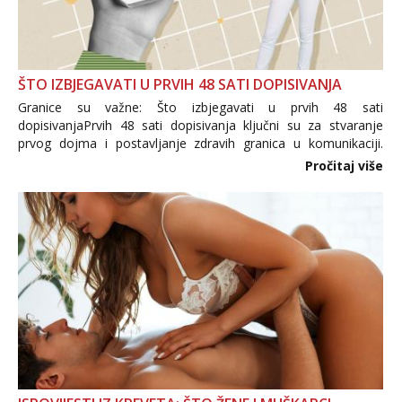
ŠTO IZBJEGAVATI U PRVIH 48 SATI DOPISIVANJA
Granice su važne: Što izbjegavati u prvih 48 sati
dopisivanjaPrvih 48 sati dopisivanja ključni su za stvaranje
prvog dojma i postavljanje zdravih granica u komunikaciji.
Važno je izbjeći prebrzo otkrivanje osobnih ili intimnih
Pročitaj više
informacija, jer nepoznata osoba još nije zaslužila to
povjerenje. Takođe...