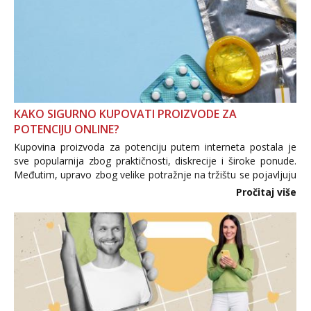
KAKO SIGURNO KUPOVATI PROIZVODE ZA
POTENCIJU ONLINE?
Kupovina proizvoda za potenciju putem interneta postala je
sve popularnija zbog praktičnosti, diskrecije i široke ponude.
Međutim, upravo zbog velike potražnje na tržištu se pojavljuju
i brojni krivotvoreni proizvodi, nepouzdane internetske
Pročitaj više
trgovine te proizvodi nepoznatog podrijetla. ...