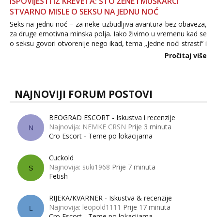
ISPOVIJESTI IZ KREVETA: ŠTO ŽENE I MUŠKARCI
STVARNO MISLE O SEKSU NA JEDNU NOĆ
Seks na jednu noć – za neke uzbudljiva avantura bez obaveza,
za druge emotivna minska polja. Iako živimo u vremenu kad se
o seksu govori otvorenije nego ikad, tema „jedne noći strasti“ i
dalje izaziva burne rasprave. Što zapravo misle žene, a što
Pročitaj više
muškarci? Jesu...
NAJNOVIJI FORUM POSTOVI
BEOGRAD ESCORT - Iskustva i recenzije
Najnovija: NEMKE CRSN
Prije 3 minuta
N
Cro Escort - Teme po lokacijama
Cuckold
Najnovija: suki1968
Prije 7 minuta
S
Fetish
RIJEKA/KVARNER - Iskustva & recenzije
Najnovija: leopold1111
Prije 17 minuta
L
Cro Escort - Teme po lokacijama