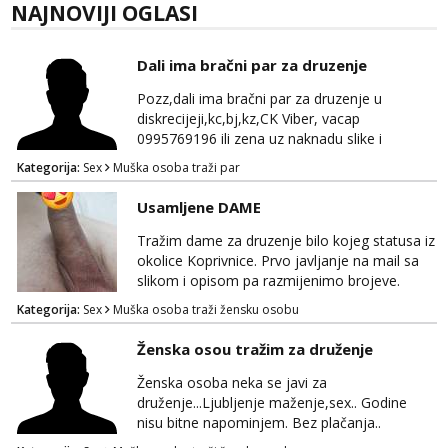
NAJNOVIJI OGLASI
Dali ima bračni par za druzenje
Pozz,dali ima bračni par za druzenje u
diskrecijeji,kc,bj,kz,CK Viber, vacap
0995769196 ili zena uz naknadu slike i
dopisivanje ne zanima me
Kategorija:
Sex
Muška osoba traži par
Usamljene DAME
Tražim dame za druzenje bilo kojeg statusa iz
okolice Koprivnice. Prvo javljanje na mail sa
slikom i opisom pa razmijenimo brojeve.
Muski i bonovi STOP.
Kategorija:
Sex
Muška osoba traži žensku osobu
Ženska osou tražim za druženje
Ženska osoba neka se javi za
druženje...Ljubljenje maženje,sex.. Godine
nisu bitne napominjem. Bez plačanja..
ZAGREB-okolica. Javite se na whatsapp viber