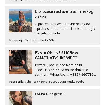
U procesu rastave trazim nekog
za sex
U procesu rastave , trazim nekog da
isproba sa mnom ono sto nisam mogla
i smjela do sada
Kategorija:
Osobni kontakti
ONA
ENA 🔥ONLINE S LICEM🔥
CAM/CHAT/SLIKE/VIDEO
Pozdrav, Javi se porukom na br.
+385919977166 za online druženje
samnom. WhatsApp 👉+385919977166
Telegram 👉@enafriedrichkis Radim
Kategorija:
Cyber sex
Ženska osoba traži mušku osobu
videopozive s licem, solo i s partnerom,
kolegicama (Tina&Natali), razne
kombinacije halteri, haljine, štikle,
Laura u Zagrebu
samostojeće itd. Nudim svakakva videa
seksa, puš...