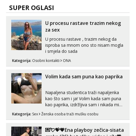
SUPER OGLASI
U procesu rastave trazim nekog
za sex
U procesu rastave , trazim nekog da
isproba sa mnom ono sto nisam mogla
i smjela do sada
Kategorija:
Osobni kontakti
ONA
Volim kada sam puna kao paprika
Napaljena studentica traži napaljenka
kao što sam i ja! Volim kada sam puna
kao paprika, izdržljiva sam i nikada mi
nije dosta seksa. Volim grubi seks i više
Kategorija:
Sex
Ženska osoba traži mušku osobu
puta dnevno bilo kad i bilo gdje zato se
javi što prije da me isprobaš Klikni na
link ispod i nadji me tamo, cekam te!
💌💘💝💗Ena playboy zečica-sisata