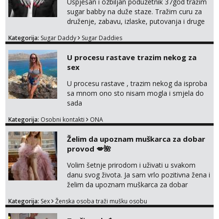
Uspješan i ozbiljan poduzetnik 37god tražim
sugar babby na duže staze. Tražim curu za
druženje, zabavu, izlaske, putovanja i druge
lijepe stvari na obostranu korist. Ako si
Kategorija:
Sugar Daddy
Sugar Daddies
otvorena, komunikativna, zgodna i atraktivna
javi se na moj email:
U procesu rastave trazim nekog za
markodalic37@gmail.com
sex
U procesu rastave , trazim nekog da isproba
sa mnom ono sto nisam mogla i smjela do
sada
Kategorija:
Osobni kontakti
ONA
Želim da upoznam muškarca za dobar
provod 💋🌺
Volim šetnje prirodom i uživati u svakom
danu svog života. Ja sam vrlo pozitivna žena i
želim da upoznam muškarca za dobar
provod, naravno može i nešto više.💋🌺 Klikni
Kategorija:
Sex
Ženska osoba traži mušku osobu
na link ispod i nadji me tamo, cekam te!