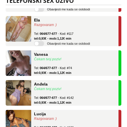
TELEFONSKI SEX UŽIVO
Obavijesti me kada se oslobodi
Ela
Razgovaram :)
Tel:
064/677-677
- Kod: #117
tel:0,93€ - mob:1,12€ min
Obavijesti me kada se oslobodi
Vanesa
Čekam tvoj poziv!
Tel:
064/677-677
- Kod: #74
tel:0,93€ - mob:1,12€ min
Anđela
Čekam tvoj poziv!
Tel:
064/677-677
- Kod: #142
tel:0,93€ - mob:1,12€ min
Lucija
Razgovaram :)
Tel:
064/677-677
- Kod: #136