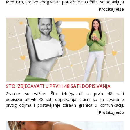
Međutim, upravo zbog velike potražnje na tržištu se pojavljuju
i brojni krivotvoreni proizvodi, nepouzdane internetske
Pročitaj više
trgovine te proizvodi nepoznatog podrijetla. ...
ŠTO IZBJEGAVATI U PRVIH 48 SATI DOPISIVANJA
Granice su važne: Što izbjegavati u prvih 48 sati
dopisivanjaPrvih 48 sati dopisivanja ključni su za stvaranje
prvog dojma i postavljanje zdravih granica u komunikaciji.
Važno je izbjeći prebrzo otkrivanje osobnih ili intimnih
Pročitaj više
informacija, jer nepoznata osoba još nije zaslužila to
povjerenje. Takođe...