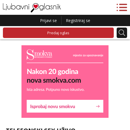
Prijavi se
Registriraj se
Predaj oglas
Lucija
Razgovaram :)
Tel:
064/677-677
- Kod: #136
tel:0,93€ - mob:1,12€ min