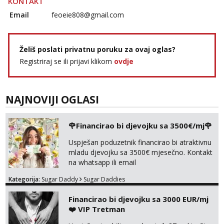
KONTAKT
Email
feoeie808@gmail.com
Želiš poslati privatnu poruku za ovaj oglas?
Registriraj se ili prijavi klikom
ovdje
NAJNOVIJI OGLASI
🌹Financirao bi djevojku sa 3500€/mj🌹
Uspješan poduzetnik financirao bi atraktivnu
mladu djevojku sa 3500€ mjesečno. Kontakt
na whatsapp ili email
Kategorija:
Sugar Daddy
Sugar Daddies
Financirao bi djevojku sa 3000 EUR/mj
❤️ VIP Tretman