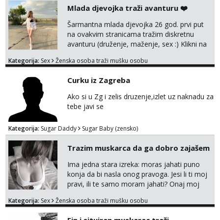
razumjevanja. volim njezan seks i njezne
Mlada djevojka traži avanturu ❤️
poljupce po tijelu koji me jako
pale,obozavam kad muskarac preuzme
Šarmantna mlada djevojka 26 god. prvi put
kontrolu . javi se :) Klikni na link ispod i nadji
na ovakvim stranicama tražim diskretnu
me tamo, cekam te!
avanturu (druženje, maženje, sex :) Klikni na
link ispod i nadji me tamo, cekam te!
Kategorija:
Sex
Ženska osoba traži mušku osobu
Curku iz Zagreba
Ako si u Zg i zelis druzenje,izlet uz naknadu za
tebe javi se
Kategorija:
Sugar Daddy
Sugar Baby (zensko)
Trazim muskarca da ga dobro zajašem
Ima jedna stara izreka: moras jahati puno
konja da bi nasla onog pravoga. Jesi li ti moj
pravi, ili te samo moram jahati? Onaj moj
bivsi je bio samo konj hahahahah Klikni niže
Kategorija:
Sex
Ženska osoba traži mušku osobu
na sexdater link i javi mi se tamo....