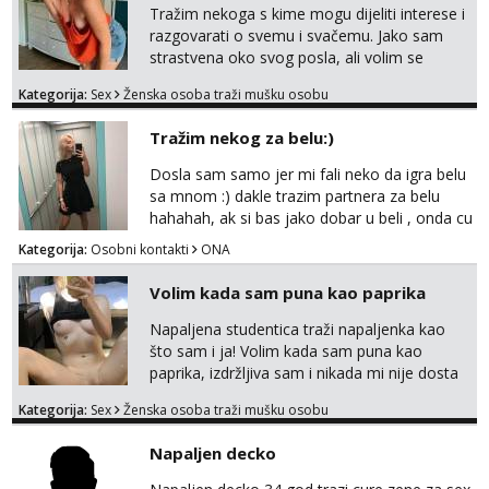
Tražim nekoga s kime mogu dijeliti interese i
razgovarati o svemu i svačemu. Jako sam
strastvena oko svog posla, ali volim se
opustiti i provesti vrijeme s prijateljima.
Kategorija:
Sex
Ženska osoba traži mušku osobu
Voljela bi naci nekoga pa da se nemoram
samo s prijateljima opustati ;) Klikni na link
Tražim nekog za belu:)
ispod i nadji me tamo, cekam te!
Dosla sam samo jer mi fali neko da igra belu
sa mnom :) dakle trazim partnera za belu
hahahah, ak si bas jako dobar u beli , onda cu
razmislit za dalje Klikni na link ispod i nadji me
Kategorija:
Osobni kontakti
ONA
tamo, cekam te!
Volim kada sam puna kao paprika
Napaljena studentica traži napaljenka kao
što sam i ja! Volim kada sam puna kao
paprika, izdržljiva sam i nikada mi nije dosta
seksa. Volim grubi seks i više puta dnevno
Kategorija:
Sex
Ženska osoba traži mušku osobu
bilo kad i bilo gdje zato se javi što prije da
me isprobaš Klikni na link ispod i nadji me
Napaljen decko
tamo, cekam te!