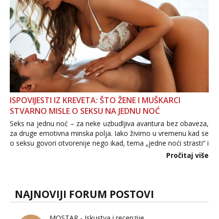
ISPOVIJESTI IZ KREVETA: ŠTO ŽENE I MUŠKARCI
STVARNO MISLE O SEKSU NA JEDNU NOĆ
Seks na jednu noć – za neke uzbudljiva avantura bez obaveza,
za druge emotivna minska polja. Iako živimo u vremenu kad se
o seksu govori otvorenije nego ikad, tema „jedne noći strasti“ i
dalje izaziva burne rasprave. Što zapravo misle žene, a što
Pročitaj više
muškarci? Jesu...
NAJNOVIJI FORUM POSTOVI
MOSTAR - Iskustva i recenzije