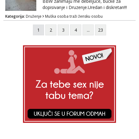
BBW zanimaju me debeljuce, bucke za
dopisivanje i Druzenje.Uredan i diskretan!!!
Kategorija:
Druženje
Muška osoba traži žensku osobu
1
2
3
4
...
23