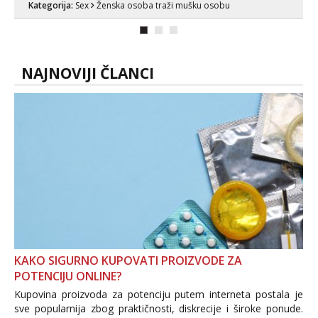
Kategorija:
Sex
Ženska osoba traži mušku osobu
zadovoljiti moje potrebe,ne trazim puno
samo malo njeznosti i razumjevanja.
volim njezan seks i njezne poljupce po
tijelu koji me jako pale,obozavam kad
muskar...
NAJNOVIJI ČLANCI
KAKO SIGURNO KUPOVATI PROIZVODE ZA
POTENCIJU ONLINE?
Kupovina proizvoda za potenciju putem interneta postala je
sve popularnija zbog praktičnosti, diskrecije i široke ponude.