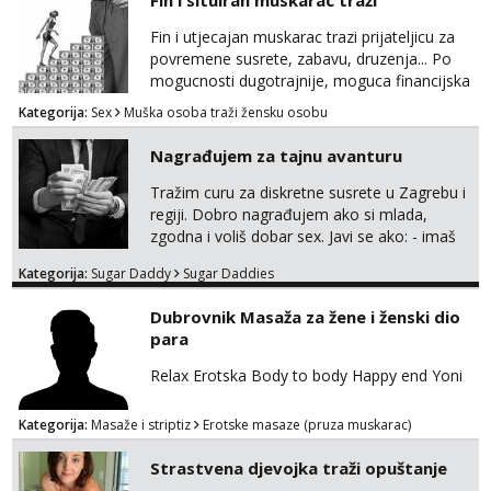
Fin i situiran muskarac traži
Fin i utjecajan muskarac trazi prijateljicu za
povremene susrete, zabavu, druzenja... Po
mogucnosti dugotrajnije, moguca financijska
potpora!
Kategorija:
Sex
Muška osoba traži žensku osobu
Nagrađujem za tajnu avanturu
Tražim curu za diskretne susrete u Zagrebu i
regiji. Dobro nagrađujem ako si mlada,
zgodna i voliš dobar sex. Javi se ako: - imaš
do 25 godina - imaš do 65 kg - imaš dugu
Kategorija:
Sugar Daddy
Sugar Daddies
kosu - se dobro ljubiš - si fleksibilna s
vremenom (jer ga nemam previše) i
Dubrovnik Masaža za žene i ženski dio
dostupna radnim danom (vikendi i noći su za
para
obitelj) - vodiš brigu o zdravlju i koristiš
zaštitu Ne javljajte se: - debele - frajeri i
Relax Erotska Body to body Happy end Yoni
paro...
Kategorija:
Masaže i striptiz
Erotske masaze (pruza muskarac)
Strastvena djevojka traži opuštanje