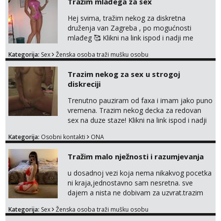
Tražim mlađega za sex
Hej svima, tražim nekog za diskretna
druženja van Zagreba , po mogućnosti
mlađeg 🥰 Klikni na link ispod i nadji me
tamo, cekam te!
Kategorija:
Sex
Ženska osoba traži mušku osobu
Trazim nekog za sex u strogoj
diskreciji
Trenutno pauziram od faxa i imam jako puno
vremena. Trazim nekog decka za redovan
sex na duze staze! Klikni na link ispod i nadji
me tamo, cekam te!
Kategorija:
Osobni kontakti
ONA
Tražim malo nježnosti i razumjevanja
u dosadnoj vezi koja nema nikakvog pocetka
ni kraja,jednostavno sam nesretna. sve
dajem a nista ne dobivam za uzvrat.trazim
muskarca koji ce zadovoljiti moje potrebe,ne
Kategorija:
Sex
Ženska osoba traži mušku osobu
trazim puno samo malo njeznosti i