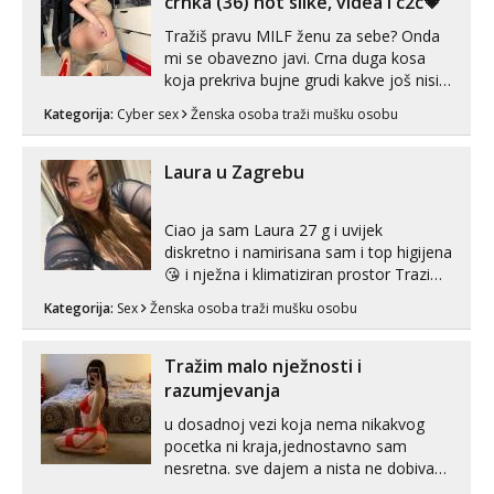
crnka (36) hot slike, videa i c2c💗
Tražiš pravu MILF ženu za sebe? Onda
mi se obavezno javi. Crna duga kosa
koja prekriva bujne grudi kakve još nisi
vidio, čista ŠESTICA! A usne? O usnama
Kategorija:
Cyber sex
Ženska osoba traži mušku osobu
bolje da ni ne pričam. Prave pune usne
koje će ti se urezati u pamćenje, jer
vjeruj mi, takve još nisi vidio. Uvijek sam
Laura u Zagrebu
spremna za ONLOINE zabavu...
Ciao ja sam Laura 27 g i uvijek
diskretno i namirisana sam i top higijena
😘 i nježna i klimatiziran prostor Trazim
sex za nagradu Radim klasican sex
Kategorija:
Sex
Ženska osoba traži mušku osobu
Pusenje i gutanje sperme Erotsko rublje
imam uvijek Lizati me mozes i ljubiti po
tijelu Iskljucivo neradim analni !!! I
Tražim malo nježnosti i
neljubim se Wha...
razumjevanja
u dosadnoj vezi koja nema nikakvog
pocetka ni kraja,jednostavno sam
nesretna. sve dajem a nista ne dobivam
za uzvrat.trazim muskarca koji ce