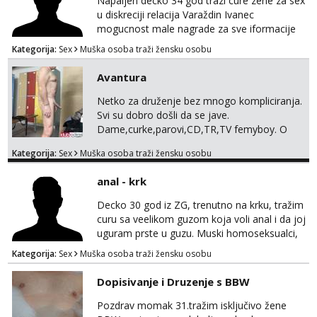
Napaljen decko 34 god trazi cure zene za sex
u diskreciji relacija Varaždin Ivanec
mogucnost male nagrade za sve iformacije
pisite na broj 098819637 pusa
Kategorija:
Sex
Muška osoba traži žensku osobu
Avantura
Netko za druženje bez mnogo kompliciranja.
Svi su dobro došli da se jave.
Dame,curke,parovi,CD,TR,TV femyboy. O
svemu možemo porazgovarati. Prostor
Kategorija:
Sex
Muška osoba traži žensku osobu
nemam ali ako smo za druženje možemo
nešto iskombinirati(auto,najam na dva sata)
anal - krk
Decko 30 god iz ZG, trenutno na krku, tražim
curu sa veelikom guzom koja voli anal i da joj
uguram prste u guzu. Muski homoseksualci,
parovi i transiči odjebite, ne zanimate me. Bilo
Kategorija:
Sex
Muška osoba traži žensku osobu
kakva placanja opcenito (gotovina) ili
unaprijed (aircash, paysafecard, bonovi) ne
Dopisivanje i Druzenje s BBW
dolaze u obzir. Javit se prvo porukom na
whatsapp 0958048882.
Pozdrav momak 31.tražim isključivo žene