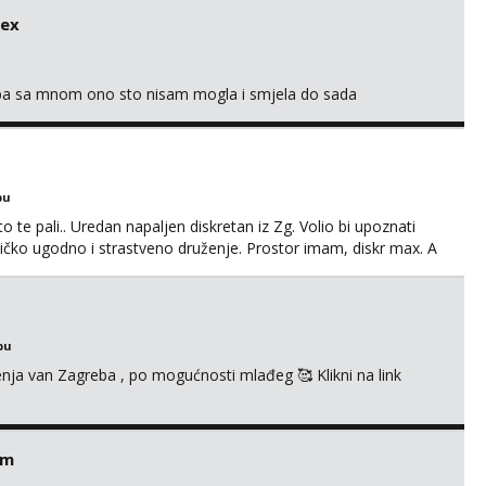
sex
oba sa mnom ono sto nisam mogla i smjela do sada
bu
o te pali.. Uredan napaljen diskretan iz Zg. Volio bi upoznati
edničko ugodno i strastveno druženje. Prostor imam, diskr max. A
bu
enja van Zagreba , po mogućnosti mlađeg 🥰 Klikni na link
em