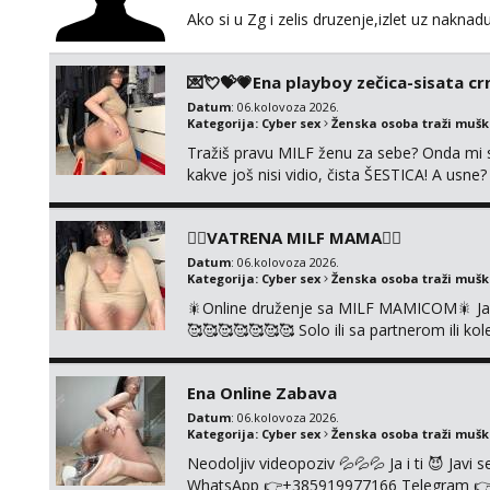
Ako si u Zg i zelis druzenje,izlet uz naknad
💌💘💝💗Ena playboy zečica-sisata crn
Datum
: 06.kolovoza 2026.
Kategorija:
Cyber sex
Ženska osoba traži muš
Tražiš pravu MILF ženu za sebe? Onda mi s
kakve još nisi vidio, čista ŠESTICA! A usne
se urezati u pamćenje, jer vjeruj mi, takv
vruće u porukama uz pokoju fotku. Radim sli
❤️‍🔥VATRENA MILF MAMA❤️‍🔥
Datum
: 06.kolovoza 2026.
Kategorija:
Cyber sex
Ženska osoba traži muš
🎇Online druženje sa MILF MAMICOM🎇 Javi 
🥰🥰🥰🥰🥰🥰🥰 Solo ili sa partnerom ili 
👉+385919977166 Telegram 👉@enafried
Ena Online Zabava
Datum
: 06.kolovoza 2026.
Kategorija:
Cyber sex
Ženska osoba traži muš
Neodoljiv videopoziv 💦💦💦 Ja i ti 😈 Jav
WhatsApp 👉+385919977166 Telegram 👉@en