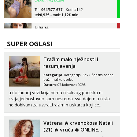
Tel:
064/677-677
- Kod: #142
tel:0,93€ - mob:1,12€ min
Liliana
Razgovaram :)
Tel:
064/677-677
- Kod: #69
tel:0,93€ - mob:1,12€ min
SUPER OGLASI
Obavijesti me kada se oslobodi
Monika
Tražim malo nježnosti i
Razgovaram :)
razumjevanja
Tel:
064/677-677
- Kod: #133
Kategorija:
Kategorija:
Sex
Ženska osoba
tel:0,93€ - mob:1,12€ min
traži mušku osobu
Obavijesti me kada se oslobodi
Datum:
07.kolovoza 2026.
u dosadnoj vezi koja nema nikakvog pocetka ni
Ivančica
kraja,jednostavno sam nesretna. sve dajem a nista
Čekam tvoj poziv!
ne dobivam za uzvrat.trazim muskarca koji ce
Tel:
064/677-677
- Kod: #108
zadovoljiti moje potrebe,ne trazim puno samo malo
tel:0,93€ - mob:1,12€ min
njeznosti i razumjevanja. volim njezan seks i njezne
Vatrena ‎️‍🔥 crvenokosa Natali
poljupce po tijelu koji me jako pale,obozavam kad
Zara
muskar...
(21) ‎️‍🔥 vruča‎ ️‍🔥 ONLINE
Čekam tvoj poziv!
ZABAVA