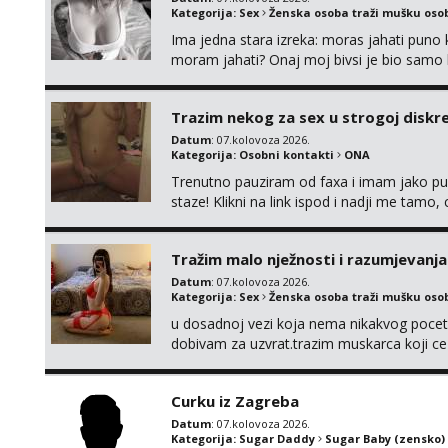
Kategorija:
Sex
Ženska osoba traži mušku oso
Ima jedna stara izreka: moras jahati puno ko
moram jahati? Onaj moj bivsi je bio samo ko
Trazim nekog za sex u strogoj diskrec
Datum
: 07.kolovoza 2026.
Kategorija:
Osobni kontakti
ONA
Trenutno pauziram od faxa i imam jako p
staze! Klikni na link ispod i nadji me tamo,
Tražim malo nježnosti i razumjevanja
Datum
: 07.kolovoza 2026.
Kategorija:
Sex
Ženska osoba traži mušku oso
u dosadnoj vezi koja nema nikakvog pocetk
dobivam za uzvrat.trazim muskarca koji c
njeznosti i razumjevanja. volim njezan sek
muskarac preuzme kontrolu . javi se :) Klik
Curku iz Zagreba
Datum
: 07.kolovoza 2026.
Kategorija:
Sugar Daddy
Sugar Baby (zensko)