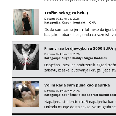
Tražim nekog za belu:)
Datum
: 07.kolovoza 2026.
Kategorija:
Osobni kontakti
ONA
Dosla sam samo jer mi fali neko da igra be
bas jako dobar u beli , onda cu razmislit za
Financirao bi djevojku sa 3000 EUR/m
Datum
: 07.kolovoza 2026.
Kategorija:
Sugar Daddy
Sugar Daddies
Uspješan i ozbiljan poduzetnik 37god traž
zabavu, izlaske, putovanja i druge lijepe s
zgodna i atraktivna javi se na moj email:
Volim kada sam puna kao paprika
Datum
: 07.kolovoza 2026.
Kategorija:
Sex
Ženska osoba traži mušku oso
Napaljena studentica traži napaljenka kao 
i nikada mi nije dosta seksa. Volim grubi sek
da me isprobaš Klikni na link ispod i nadji