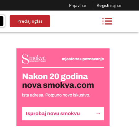
Prijavi se
Registriraj se
Predaj oglas
Liliana
Razgovaram :)