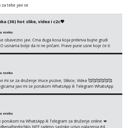
u za tebe javi se
ka (36) hot slike, videa i c2c💗
ku osobu
e obavezno javi. Crna duga kosa koja prekriva bujne grudi
? O usnama bolje da ni ne pričam. Prave pune usne koje će ti
e još nisi vidio. Uvijek sam spremna za ONLOINE zabavu. Volim
kice i videa po tvojoj želji te imam raznih mater...
ku osobu
mi se za druženje Vruce pozive, Slikice, Videa 🥰🥰🥰🥰🥰🥰
kolegicama Javi mi se porukom WhatsApp ili Telegram WhatsApp
richkis 🤬NE RADIM SASTANKE I DRUZENJA UZIVO🤬
ku osobu
i se porukom na WhatsApp ili Telegram za druženje online 💋
afriedrichkis NEE radimo sastnke uzivo nalazenja itd..