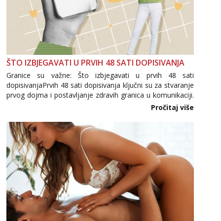
ŠTO IZBJEGAVATI U PRVIH 48 SATI DOPISIVANJA
Granice su važne: Što izbjegavati u prvih 48 sati
dopisivanjaPrvih 48 sati dopisivanja ključni su za stvaranje
prvog dojma i postavljanje zdravih granica u komunikaciji.
Važno je izbjeći prebrzo otkrivanje osobnih ili intimnih
Pročitaj više
informacija, jer nepoznata osoba još nije zaslužila to
povjerenje. Takođe...