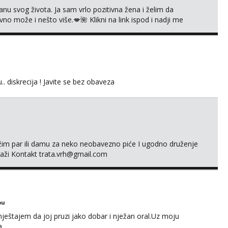
nu svog života. Ja sam vrlo pozitivna žena i želim da
 može i nešto više.💋🌺 Klikni na link ispod i nadji me
.. diskrecija ! Javite se bez obaveza
ažim par ili damu za neko neobavezno piće I ugodno druženje
laži Kontakt trata.vrh@gmail.com
bu
ještajem da joj pruzi jako dobar i nježan oral.Uz moju
a.