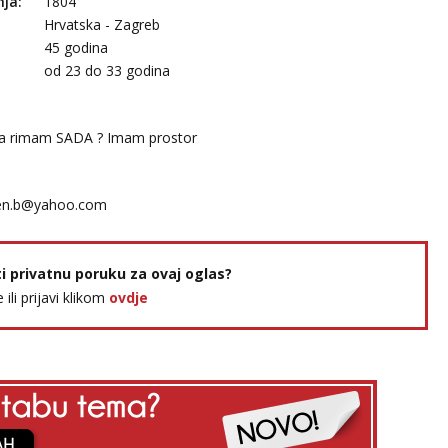
nja:
1804
Hrvatska - Zagreb
45 godina
:
od 23 do 33 godina
 ga rimam SADA ? Imam prostor
en.b@yahoo.com
ti privatnu poruku za ovaj oglas?
e ili prijavi klikom
ovdje