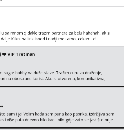
lu sa mnom :) dakle trazim partnera za belu hahahah, ak si
 dalje Klikni na link ispod i nadji me tamo, cekam te!
j ❤️ VIP Tretman
im sugar babby na duže staze. Tražim curu za druženje,
tvari na obostranu korist. Ako si otvorena, komunikativna,
 markodalic37@gmail.com
bu
što sam i ja! Volim kada sam puna kao paprika, izdržljiva sam
s i više puta dnevno bilo kad i bilo gdje zato se javi što prije
 me tamo, cekam te!