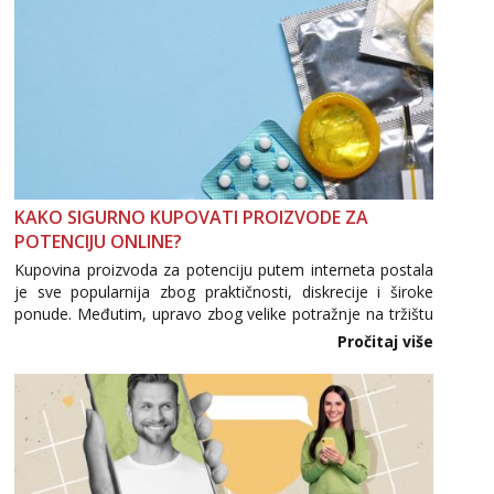
KAKO SIGURNO KUPOVATI PROIZVODE ZA
POTENCIJU ONLINE?
Kupovina proizvoda za potenciju putem interneta postala
je sve popularnija zbog praktičnosti, diskrecije i široke
ponude. Međutim, upravo zbog velike potražnje na tržištu
se pojavljuju i brojni krivotvoreni proizvodi, nepouzdane
Pročitaj više
internetske trgovine te proizvodi nepoznatog podrijetla. ...