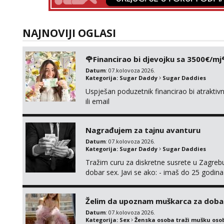
NAJNOVIJI OGLASI
🌹Financirao bi djevojku sa 3500€/mj
Datum
: 07.kolovoza 2026.
Kategorija:
Sugar Daddy
Sugar Daddies
Uspješan poduzetnik financirao bi atrakt
ili email
Nagrađujem za tajnu avanturu
Datum
: 07.kolovoza 2026.
Kategorija:
Sugar Daddy
Sugar Daddies
Tražim curu za diskretne susrete u Zagrebu
dobar sex. Javi se ako: - imaš do 25 godina
fleksibilna s vremenom (jer ga nemam previ
vodiš brigu o zdravlju i koristiš zaštitu Ne jav
Želim da upoznam muškarca za doba
Datum
: 07.kolovoza 2026.
Kategorija:
Sex
Ženska osoba traži mušku oso