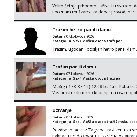
Volim šetnje prirodom i uživati u svakom da
upoznam muškarca za dobar provod, naravno
tamo, cekam te!
Trazim hetro par ili damu
Datum
: 07.kolovoza 2026.
Kategorija:
Sex
Muška osoba traži par
Trazim, ugodan i ozbiljan hetro par ili damu
Tražim par ili damu
Datum
: 07.kolovoza 2026.
Kategorija:
Sex
Muška osoba traži par
M 55g ( 178-87-16) 12.08 bit ću u Rabu tr
Vaš prostor ili noćno kupanje na osamoj p
Uzivanje
Datum
: 07.kolovoza 2026.
Kategorija:
Sex
Muška osoba traži žensku oso
Pozdrav mladic iz Zagreba trazi zenu sa sm
naknadu,po dogovoru .Diskrecija osiguran