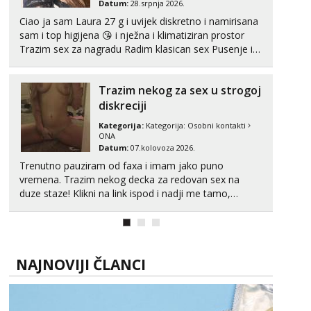
Datum:
28.srpnja 2026.
Ciao ja sam Laura 27 g i uvijek diskretno i namirisana
sam i top higijena 😘 i nježna i klimatiziran prostor
Trazim sex za nagradu Radim klasican sex Pusenje i
gutanje sperme Erotsko rublje imam uvijek Lizati me
mozes i ljubiti po tijelu Iskljucivo neradim analni !!! I
Trazim nekog za sex u strogoj
neljubim se Wha...
diskreciji
Kategorija:
Kategorija:
Osobni kontakti
ONA
Datum:
07.kolovoza 2026.
Trenutno pauziram od faxa i imam jako puno
vremena. Trazim nekog decka za redovan sex na
duze staze! Klikni na link ispod i nadji me tamo,
cekam te!
NAJNOVIJI ČLANCI