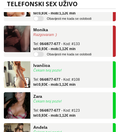
TELEFONSKI SEX UŽIVO
Tel:
064/677-677
- Kod: #69
tel:0,93€ - mob:1,12€ min
Obavijesti me kada se oslobodi
Monika
Razgovaram :)
Tel:
064/677-677
- Kod: #133
tel:0,93€ - mob:1,12€ min
Obavijesti me kada se oslobodi
Ivančica
Čekam tvoj poziv!
Tel:
064/677-677
- Kod: #108
tel:0,93€ - mob:1,12€ min
Zara
Čekam tvoj poziv!
Tel:
064/677-677
- Kod: #123
tel:0,93€ - mob:1,12€ min
Anđela
Čekam tvoj poziv!