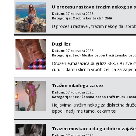
U procesu rastave trazim nekog za 
Datum
: 07.kolovoza 2026.
Kategorija:
Osobni kontakti
ONA
U procesu rastave , trazim nekog da ispr
Dugi lizz
Datum
: 07.kolovoza 2026.
Kategorija:
Sex
Muška osoba traži žensku oso
Druženje,masažica,dugi lizz SEX, 69 i sve št
curu ili damu sličnih vručih željica za zaj
i mobilan 🚗 sam.
Tražim mlađega za sex
Datum
: 07.kolovoza 2026.
Kategorija:
Sex
Ženska osoba traži mušku oso
Hej svima, tražim nekog za diskretna druž
ispod i nadji me tamo, cekam te!
Trazim muskarca da ga dobro zajaš
Datum
: 07.kolovoza 2026.