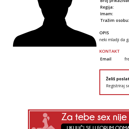
Broj prikaziva
Regija:
Imam:
Tražim osobu
OPIS
neki mladji da
KONTAKT
Email
fr
Želiš posla
Registriraj s