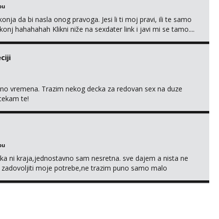
bu
nja da bi nasla onog pravoga. Jesi li ti moj pravi, ili te samo
nj hahahahah Klikni niže na sexdater link i javi mi se tamo....
iji
uno vremena. Trazim nekog decka za redovan sex na duze
 cekam te!
bu
a ni kraja,jednostavno sam nesretna. sve dajem a nista ne
e zadovoljiti moje potrebe,ne trazim puno samo malo
s i njezne poljupce po tijelu koji me jako pale,obozavam kad
ni na link ispod i nadji me tamo, cekam te!