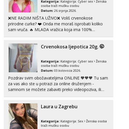
Kategorija:
Kategorija:
Cyber sex
Ženska
Tel:
064/677-677
- Kod: #123
osoba traži mušku osobu
tel:0,93€ - mob:1,12€ min
Datum:
26.srpnja 2026.
❌NE RADIM NIŠTA UŽIVO❌ Voliš crvenokose
Anđela
prirodne curke? ❤️ Onda me moraš isprobati koliko
Čekam tvoj poziv!
sam vruča.‎ ️‍🔥 MLADA vražica koja ima 100%
prorodne grudi, 💦 Misli su mi uvijek prljave i u svemu
Tel:
064/677-677
- Kod: #142
tel:0,93€ - mob:1,12€ min
vidim samo užitak. 💦 U mojoj raznolikoj ponudi
Crvenokosa ljepotica 20g. 🤭
možeš pranaći nešto po svojoj mjeri. Sexi videa s
kolegica...
Kategorija:
Kategorija:
Cyber sex
Ženska
osoba traži mušku osobu
Datum:
03.kolovoza 2026.
Pozdrav svim obožavateljima ONLINE 🧡🧡🧡 Tu sam
za vas ako ste u potrazi za online druženjem -
samnom se možete zabaviti preko videopoziva, ili
ako vam nisam dovoljna radim i u paru i trojci s
kolegicama, svaka je drugačija 😉 Radim i vruća
Laura u Zagrebu
tipkanja uz slike i hot line pozive. Za vas sam
pripremila ...
Kategorija:
Kategorija:
Sex
Ženska osoba
traži mušku osobu