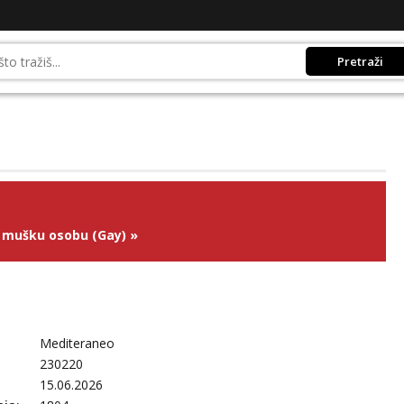
Pretraži
 mušku osobu (Gay)
»
Mediteraneo
230220
15.06.2026