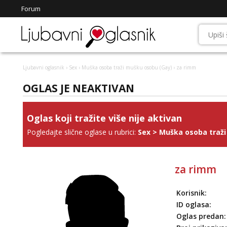
Forum
Ljubavni oglasnik
›
Sex
›
Muška osoba traži mušku osobu (Gay)
› za rimm
OGLAS JE NEAKTIVAN
Oglas koji tražite više nije aktivan
Pogledajte slične oglase u rubrici:
Sex
>
Muška osoba traži
za rimm
Korisnik:
ID oglasa:
Oglas predan: