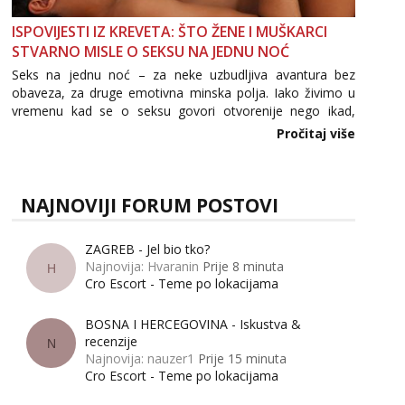
ISPOVIJESTI IZ KREVETA: ŠTO ŽENE I MUŠKARCI
STVARNO MISLE O SEKSU NA JEDNU NOĆ
Seks na jednu noć – za neke uzbudljiva avantura bez
obaveza, za druge emotivna minska polja. Iako živimo u
vremenu kad se o seksu govori otvorenije nego ikad,
tema „jedne noći strasti“ i dalje izaziva burne rasprave. Što
Pročitaj više
zapravo misle žene, a što muškarci? Jesu...
NAJNOVIJI FORUM POSTOVI
ZAGREB - Jel bio tko?
Najnovija: Hvaranin
Prije 8 minuta
H
Cro Escort - Teme po lokacijama
BOSNA I HERCEGOVINA - Iskustva &
recenzije
N
Najnovija: nauzer1
Prije 15 minuta
Cro Escort - Teme po lokacijama