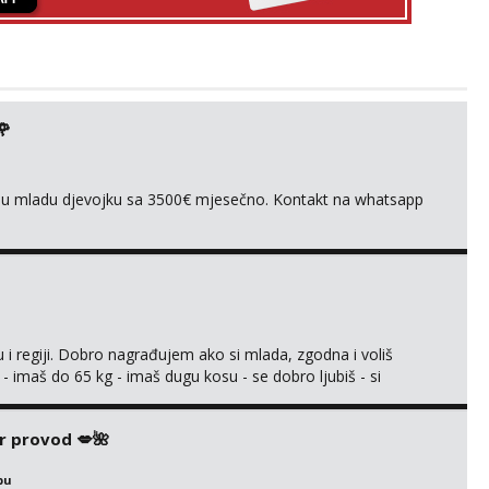
🌹
ivnu mladu djevojku sa 3500€ mjesečno. Kontakt na whatsapp
 i regiji. Dobro nagrađujem ako si mlada, zgodna i voliš
 - imaš do 65 kg - imaš dugu kosu - se dobro ljubiš - si
še) i dostupna radnim danom (vikendi i noći su za obitelj) -
ljajte se: - debele - frajeri i paro...
r provod 💋🌺
bu