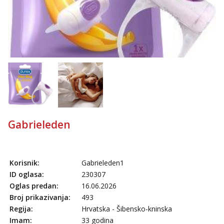
Anđela
Čekam tvoj poziv!
Tel:
064/677-677
- Kod: #142
tel:0,93€ - mob:1,12€ min
Gabrieleden
Korisnik:
Gabrieleden1
ID oglasa:
230307
Oglas predan:
16.06.2026
Broj prikazivanja:
493
Regija:
Hrvatska - Šibensko-kninska
Imam:
33 godina