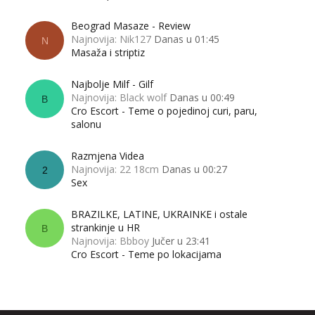
Beograd Masaze - Review
Najnovija: Nik127
Danas u 01:45
N
Masaža i striptiz
Najbolje Milf - Gilf
Najnovija: Black wolf
Danas u 00:49
B
Cro Escort - Teme o pojedinoj curi, paru,
salonu
Razmjena Videa
Najnovija: 22 18cm
Danas u 00:27
2
Sex
BRAZILKE, LATINE, UKRAINKE i ostale
strankinje u HR
B
Najnovija: Bbboy
Jučer u 23:41
Cro Escort - Teme po lokacijama