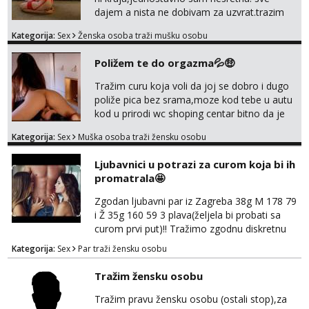
dajem a nista ne dobivam za uzvrat.trazim
muskarca koji ce zadovoljiti moje potrebe,ne
Kategorija:
Sex
Ženska osoba traži mušku osobu
trazim puno samo malo njeznosti i
razumjevanja. volim njezan seks i njezne
Poližem te do orgazma💦🤑
poljupce po tijelu koji me jako
pale,obozavam kad muskarac preuzme
Tražim curu koja voli da joj se dobro i dugo
kontrolu . javi se :) Klikni na link ispod i nadji
poliže pica bez srama,moze kod tebe u autu
me tamo, cekam te!
kod u prirodi wc shoping centar bitno da je
uzbudljivo i da si full diskretna i napaljena💦
Kategorija:
Sex
Muška osoba traži žensku osobu
jer nisam solo. Zgodan sam i diskretan,sliku
šaljem na wapp telegram..178 78kg.,javi se
Ljubavnici u potrazi za curom koja bi ih
za brz dogovor Kontakt 0958759047
promatrala🤩
Zgodan ljubavni par iz Zagreba 38g M 178 79
i Ž 35g 160 59 3 plava(željela bi probati sa
curom prvi put)!! Tražimo zgodnu diskretnu
curu koja bi nas promatrala dok imamo
Kategorija:
Sex
Par traži žensku osobu
žestok odnos. Može se pridruziti ali i ne
mora.Bitno da uzivamo diskretno anonimno
Tražim žensku osobu
bez upoznavanja puno.Sliku mozemo
razmjeniti,ali najbolje uzivo se upoznati. Na
Tražim pravu žensku osobu (ostali stop),za