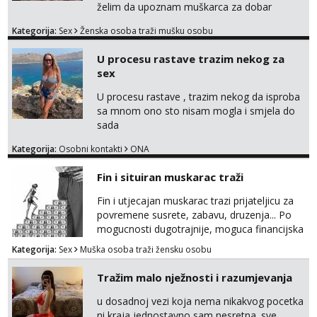
želim da upoznam muškarca za dobar
provod, naravno može i nešto više.💋🌺 Klikni
Kategorija:
Sex
Ženska osoba traži mušku osobu
na link ispod i nadji me tamo, cekam te!
U procesu rastave trazim nekog za
sex
U procesu rastave , trazim nekog da isproba
sa mnom ono sto nisam mogla i smjela do
sada
Kategorija:
Osobni kontakti
ONA
Fin i situiran muskarac traži
Fin i utjecajan muskarac trazi prijateljicu za
povremene susrete, zabavu, druzenja... Po
mogucnosti dugotrajnije, moguca financijska
potpora!
Kategorija:
Sex
Muška osoba traži žensku osobu
Tražim malo nježnosti i razumjevanja
u dosadnoj vezi koja nema nikakvog pocetka
ni kraja,jednostavno sam nesretna. sve