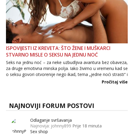
ISPOVIJESTI IZ KREVETA: ŠTO ŽENE I MUŠKARCI
STVARNO MISLE O SEKSU NA JEDNU NOĆ
Seks na jednu noć – za neke uzbudljiva avantura bez obaveza,
za druge emotivna minska polja. Iako živimo u vremenu kad se
o seksu govori otvorenije nego ikad, tema „jedne noći strasti“ i
dalje izaziva burne rasprave. Što zapravo misle žene, a što
Pročitaj više
muškarci? Jesu...
NAJNOVIJI FORUM POSTOVI
Odlaganje svršavanja
Najnovija: johnny899
Prije 18 minuta
Sex shop