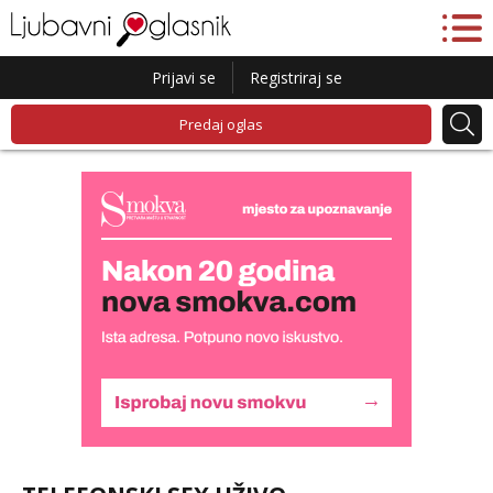
Prijavi se
Registriraj se
Predaj oglas
Lucija
Razgovaram :)
Tel:
064/677-677
- Kod: #136
tel:0,93€ - mob:1,12€ min