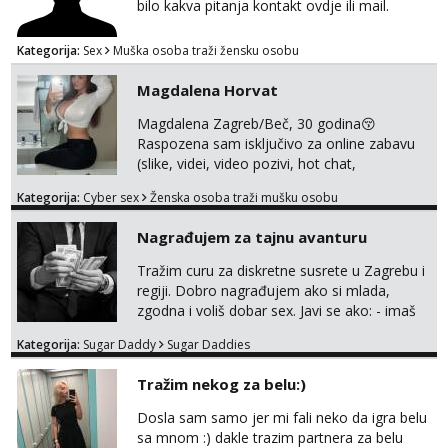
goo smo do 15.8 poslije tog mozemo se
bilo kakva pitanja kontakt ovdje ili mail.
druziti,javi se na mail il...
Kategorija:
Sex
Muška osoba traži žensku osobu
Magdalena Horvat
Magdalena Zagreb/Beč, 30 godina😚
Raspozena sam isključivo za online zabavu
(slike, videi, video pozivi, hot chat,
ispunjavanje zelja raznih i fetisa)💦 Slike na
Kategorija:
Cyber sex
Ženska osoba traži mušku osobu
oglasu su MOJE❗ Instagram:
@MagdalenaMagyy Javite mi se porukom na
Nagrađujem za tajnu avanturu
TELEGRAM: @MagdalenaMagy 👈
(ODGOVARAM JAKO BRZO TU I TU PISITE
Tražim curu za diskretne susrete u Zagrebu i
AKO STE ZA ZABAVU)🔥 Moguće
regiji. Dobro nagrađujem ako si mlada,
verifkovanje prije zabave✅ JAVI MI SE I
zgodna i voliš dobar sex. Javi se ako: - imaš
ISPUNI SVOJE NAJVECE FANTAZIJE😈 CEKA...
do 25 godina - imaš do 65 kg - imaš dugu
Kategorija:
Sugar Daddy
Sugar Daddies
kosu - se dobro ljubiš - si fleksibilna s
vremenom (jer ga nemam previše) i
Tražim nekog za belu:)
dostupna radnim danom (vikendi i noći su za
obitelj) - vodiš brigu o zdravlju i koristiš
Dosla sam samo jer mi fali neko da igra belu
zaštitu Ne javljajte se: - debele - frajeri i
sa mnom :) dakle trazim partnera za belu