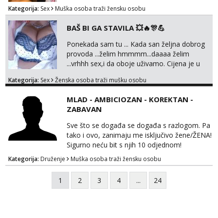
Kategorija:
Sex
Muška osoba traži žensku osobu
BAŠ BI GA STAVILA 💥🔥🎊💪
Ponekada sam tu ... Kada san željna dobrog
provoda ...želim hmmmm...daaaa želim
...vrhhh sex,i da oboje uživamo. Cijena je u
skladu sa time . TVOJ PROSTOR U ZAGREBU
Kategorija:
Sex
Ženska osoba traži mušku osobu
Procjeni jesi li ti taj .?! Ja bi jednog ali
kvalitetnog. Prirodne veće grudi i prcasta
MLAD - AMBICIOZAN - KOREKTAN -
guza ... Javi se 🔥Samo na mail.
ZABAVAN
Sve što se događa se događa s razlogom. Pa
tako i ovo, zanimaju me isključivo žene/ŽENA!
Sigurno neću bit s njih 10 odjednom!
Kategorija:
Druženje
Muška osoba traži žensku osobu
1
2
3
4
...
24