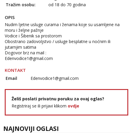
Tražim osobu:
od 18 do 70 godina
OPIS
Nudim ljetne usluge curama i ženama koje su usamljene na
moru i željne pažnje
Vodice i Šibenik sa prostorom
Obostrano zadovoljstvo / usluge besplatne u noćnim ili
jutarnjim satima
Dogovor brz na mail :
Edenvodice1@gmail.com
KONTAKT
Email
Edenvodice1@gmail.com
Želiš poslati privatnu poruku za ovaj oglas?
Registriraj se ili prijavi klikom
ovdje
NAJNOVIJI OGLASI