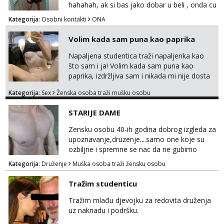
paro...
hahahah, ak si bas jako dobar u beli , onda cu
razmislit za dalje Klikni na link ispod i nadji me
Kategorija:
Osobni kontakti
ONA
tamo, cekam te!
Volim kada sam puna kao paprika
Napaljena studentica traži napaljenka kao
što sam i ja! Volim kada sam puna kao
paprika, izdržljiva sam i nikada mi nije dosta
seksa. Volim grubi seks i više puta dnevno
Kategorija:
Sex
Ženska osoba traži mušku osobu
bilo kad i bilo gdje zato se javi što prije da
me isprobaš Klikni na link ispod i nadji me
STARIJE DAME
tamo, cekam te!
Zensku osobu 40-ih godina dobrog izgleda za
upoznavanje,druzenje....samo one koje su
ozbiljne i spremne se nac da ne gubimo
vrijeme!
Kategorija:
Druženje
Muška osoba traži žensku osobu
Tražim studenticu
Tražim mlađu djevojku za redovita druženja
uz naknadu i podršku.