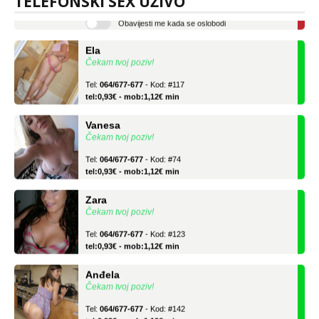
TELEFONSKI SEX UŽIVO
Obavijesti me kada se oslobodi
Ela
Čekam tvoj poziv!
Tel:
064/677-677
- Kod: #117
tel:0,93€ - mob:1,12€ min
Vanesa
Čekam tvoj poziv!
Tel:
064/677-677
- Kod: #74
tel:0,93€ - mob:1,12€ min
Zara
Čekam tvoj poziv!
Tel:
064/677-677
- Kod: #123
tel:0,93€ - mob:1,12€ min
Anđela
Čekam tvoj poziv!
Tel:
064/677-677
- Kod: #142
tel:0,93€ - mob:1,12€ min