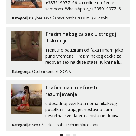
+385919977166 za online druženje
samnom. WhatsApp 👉+385919977166
Telegram 👉@enafriedrichkis Radim
Kategorija:
Cyber sex
Ženska osoba traži mušku osobu
videopozive s licem, solo i s partnerom,
kolegicama (Tina&Natali), razne
kombinacije halteri, haljine, štikle,
Trazim nekog za sex u strogoj
samostojeće itd. Nudim svakakva videa
diskreciji
seksa, puš...
Trenutno pauziram od faxa i imam jako
puno vremena. Trazim nekog decka za
redovan sex na duze staze! Klikni na link
ispod i nadji me tamo, cekam te!
Kategorija:
Osobni kontakti
ONA
Tražim malo nježnosti i
razumjevanja
u dosadnoj vezi koja nema nikakvog
pocetka ni kraja,jednostavno sam
nesretna. sve dajem a nista ne dobivam
za uzvrat.trazim muskarca koji ce
Kategorija:
Sex
Ženska osoba traži mušku osobu
zadovoljiti moje potrebe,ne trazim puno
samo malo njeznosti i razumjevanja.