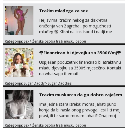
Tražim mlađega za sex
Hej svima, tražim nekog za diskretna
druženja van Zagreba , po mogućnosti
mlađeg 🥰 Klikni na link ispod i nadji me
tamo, cekam te!
Kategorija:
Sex
Ženska osoba traži mušku osobu
🌹Financirao bi djevojku sa 3500€/mj🌹
Uspješan poduzetnik financirao bi atraktivnu
mladu djevojku sa 3500€ mjesečno. Kontakt
na whatsapp ili email
Kategorija:
Sugar Daddy
Sugar Daddies
Trazim muskarca da ga dobro zajašem
Ima jedna stara izreka: moras jahati puno
konja da bi nasla onog pravoga. Jesi li ti moj
pravi, ili te samo moram jahati? Onaj moj
bivsi je bio samo konj hahahahah Klikni niže
Kategorija:
Sex
Ženska osoba traži mušku osobu
na sexdater link i javi mi se tamo....