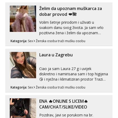
Želim da upoznam muškarca za
dobar provod 💋🌺
Volim šetnje prirodom i uživati u
svakom danu svog života. Ja sam vrlo
pozitivna žena i želim da upoznam
muškarca za dobar provod, naravno
Kategorija:
Sex
Ženska osoba traži mušku osobu
može i nešto više.💋🌺 Klikni na link
ispod i nadji me tamo, cekam te!
Laura u Zagrebu
Ciao ja sam Laura 27 g i uvijek
diskretno i namirisana sam i top higijena
😘 i nježna i klimatiziran prostor Trazim
sex za nagradu Radim klasican sex
Kategorija:
Sex
Ženska osoba traži mušku osobu
Pusenje i gutanje sperme Erotsko rublje
imam uvijek Lizati me mozes i ljubiti po
tijelu Iskljucivo neradim analni !!! I
ENA 🔥ONLINE S LICEM🔥
neljubim se Wha...
CAM/CHAT/SLIKE/VIDEO
Pozdrav, Javi se porukom na br.