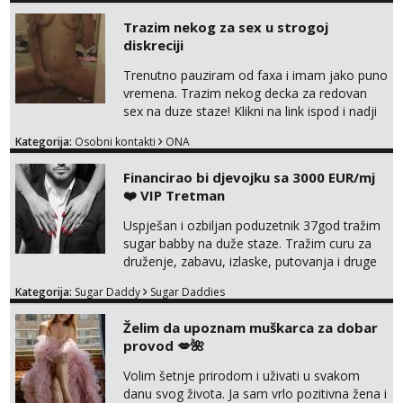
Trazim nekog za sex u strogoj
diskreciji
Trenutno pauziram od faxa i imam jako puno
vremena. Trazim nekog decka za redovan
sex na duze staze! Klikni na link ispod i nadji
me tamo, cekam te!
Kategorija:
Osobni kontakti
ONA
Financirao bi djevojku sa 3000 EUR/mj
❤️ VIP Tretman
Uspješan i ozbiljan poduzetnik 37god tražim
sugar babby na duže staze. Tražim curu za
druženje, zabavu, izlaske, putovanja i druge
lijepe stvari na obostranu korist. Ako si
Kategorija:
Sugar Daddy
Sugar Daddies
otvorena, komunikativna, zgodna i atraktivna
javi se na moj email:
Želim da upoznam muškarca za dobar
markodalic37@gmail.com
provod 💋🌺
Volim šetnje prirodom i uživati u svakom
danu svog života. Ja sam vrlo pozitivna žena i