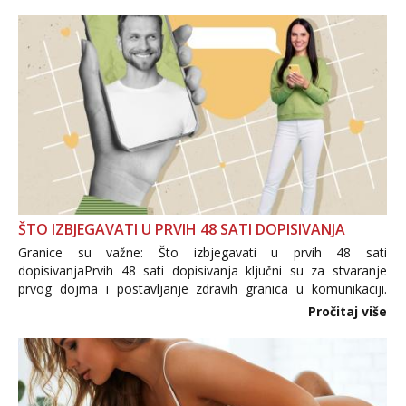
trgovine te proizvodi nepoznatog podrijetla. ...
ŠTO IZBJEGAVATI U PRVIH 48 SATI DOPISIVANJA
Granice su važne: Što izbjegavati u prvih 48 sati
dopisivanjaPrvih 48 sati dopisivanja ključni su za stvaranje
prvog dojma i postavljanje zdravih granica u komunikaciji.
Važno je izbjeći prebrzo otkrivanje osobnih ili intimnih
Pročitaj više
informacija, jer nepoznata osoba još nije zaslužila to
povjerenje. Takođe...