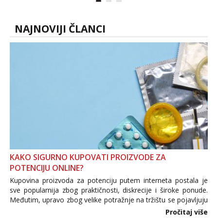
volim njezan seks i njezne poljupce po
tijelu koji me jako pale,obozavam kad
muskar...
NAJNOVIJI ČLANCI
KAKO SIGURNO KUPOVATI PROIZVODE ZA
POTENCIJU ONLINE?
Kupovina proizvoda za potenciju putem interneta postala je
sve popularnija zbog praktičnosti, diskrecije i široke ponude.
Međutim, upravo zbog velike potražnje na tržištu se pojavljuju
i brojni krivotvoreni proizvodi, nepouzdane internetske
Pročitaj više