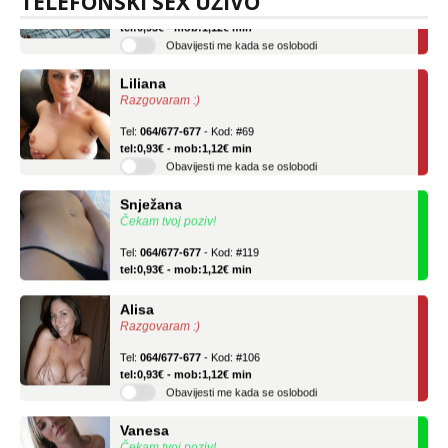
TELEFONSKI SEX UŽIVO
Tel:
064/677-677
- Kod: #136
tel:0,93€ - mob:1,12€ min
Obavijesti me kada se oslobodi
Liliana
Razgovaram :)
Tel:
064/677-677
- Kod: #69
tel:0,93€ - mob:1,12€ min
Obavijesti me kada se oslobodi
Snježana
Čekam tvoj poziv!
Tel:
064/677-677
- Kod: #119
tel:0,93€ - mob:1,12€ min
Alisa
Razgovaram :)
Tel:
064/677-677
- Kod: #106
tel:0,93€ - mob:1,12€ min
Obavijesti me kada se oslobodi
Vanesa
Čekam tvoj poziv!