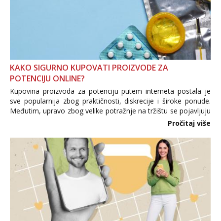
KAKO SIGURNO KUPOVATI PROIZVODE ZA
POTENCIJU ONLINE?
Kupovina proizvoda za potenciju putem interneta postala je
sve popularnija zbog praktičnosti, diskrecije i široke ponude.
Međutim, upravo zbog velike potražnje na tržištu se pojavljuju
i brojni krivotvoreni proizvodi, nepouzdane internetske
Pročitaj više
trgovine te proizvodi nepoznatog podrijetla. ...