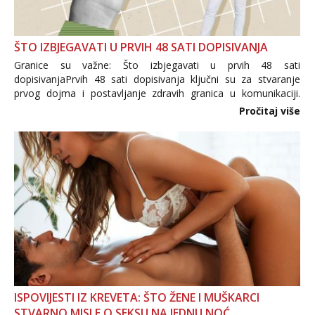
ŠTO IZBJEGAVATI U PRVIH 48 SATI DOPISIVANJA
Granice su važne: Što izbjegavati u prvih 48 sati
dopisivanjaPrvih 48 sati dopisivanja ključni su za stvaranje
prvog dojma i postavljanje zdravih granica u komunikaciji.
Važno je izbjeći prebrzo otkrivanje osobnih ili intimnih
Pročitaj više
informacija, jer nepoznata osoba još nije zaslužila to
povjerenje. Takođe...
ISPOVIJESTI IZ KREVETA: ŠTO ŽENE I MUŠKARCI
STVARNO MISLE O SEKSU NA JEDNU NOĆ