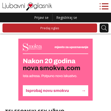
Prijavi se
Registriraj se
Predaj oglas
Lucija
Razgovaram :)