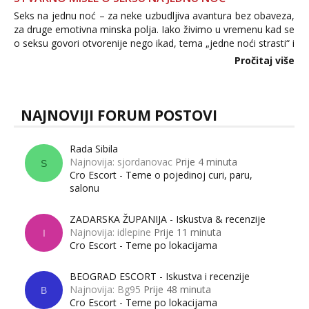
Seks na jednu noć – za neke uzbudljiva avantura bez obaveza,
za druge emotivna minska polja. Iako živimo u vremenu kad se
o seksu govori otvorenije nego ikad, tema „jedne noći strasti“ i
dalje izaziva burne rasprave. Što zapravo misle žene, a što
Pročitaj više
muškarci? Jesu...
NAJNOVIJI FORUM POSTOVI
Rada Sibila
Najnovija: sjordanovac
Prije 4 minuta
S
Cro Escort - Teme o pojedinoj curi, paru,
salonu
ZADARSKA ŽUPANIJA - Iskustva & recenzije
Najnovija: idlepine
Prije 11 minuta
I
Cro Escort - Teme po lokacijama
BEOGRAD ESCORT - Iskustva i recenzije
Najnovija: Bg95
Prije 48 minuta
B
Cro Escort - Teme po lokacijama