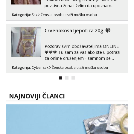
tel:0,93€ - mob:1,12€ min
pozitivna žena i želim da upoznam
muškarca za dobar provod, naravno
Mira
Kategorija:
Sex
Ženska osoba traži mušku osobu
može i nešto više.💋🌺 Klikni na link
Čekam tvoj poziv!
ispod i nadji me tamo, cekam te!
Tel:
064/677-677
- Kod: #72
Crvenokosa ljepotica 20g. 🤭
tel:0,93€ - mob:1,12€ min
Pozdrav svim obožavateljima ONLINE
🧡🧡🧡 Tu sam za vas ako ste u potrazi
za online druženjem - samnom se
možete zabaviti preko videopoziva, ili
Kategorija:
Cyber sex
Ženska osoba traži mušku osobu
ako vam nisam dovoljna radim i u paru i
trojci s kolegicama, svaka je drugačija
😉 Radim i vruća tipkanja uz slike i hot
line pozive. Za vas sam pripremila ...
NAJNOVIJI ČLANCI