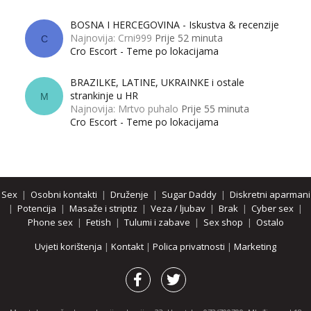
BOSNA I HERCEGOVINA - Iskustva & recenzije
Najnovija: Crni999
Prije 52 minuta
C
Cro Escort - Teme po lokacijama
BRAZILKE, LATINE, UKRAINKE i ostale
strankinje u HR
M
Najnovija: Mrtvo puhalo
Prije 55 minuta
Cro Escort - Teme po lokacijama
Sex
|
Osobni kontakti
|
Druženje
|
Sugar Daddy
|
Diskretni aparmani
|
Potencija
|
Masaže i striptiz
|
Veza / ljubav
|
Brak
|
Cyber sex
|
Phone sex
|
Fetish
|
Tulumi i zabave
|
Sex shop
|
Ostalo
Uvjeti korištenja
|
Kontakt
|
Polica privatnosti
|
Marketing