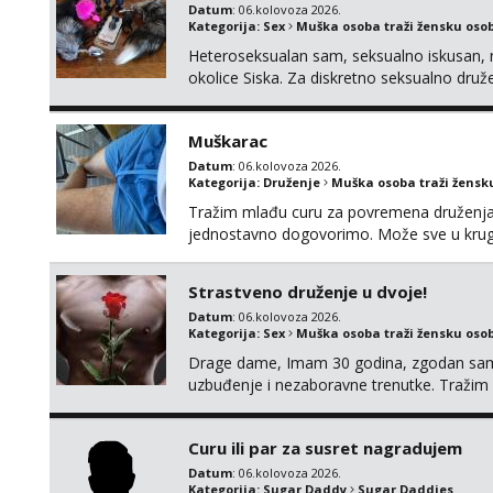
Datum
: 06.kolovoza 2026.
Kategorija:
Sex
Muška osoba traži žensku oso
Heteroseksualan sam, seksualno iskusan, n
okolice Siska. Za diskretno seksualno 
ŽENU bez obzira na vjeru, nacionalnost, br
TABUA i KONDOMA upotpunjen SEKS IGRAČK
Muškarac
raznih vel...
Datum
: 06.kolovoza 2026.
Kategorija:
Druženje
Muška osoba traži žensk
Tražim mlađu curu za povremena druženja. 
jednostavno dogovorimo. Može sve u kru
Strastveno druženje u dvoje!
Datum
: 06.kolovoza 2026.
Kategorija:
Sex
Muška osoba traži žensku oso
Drage dame, Imam 30 godina, zgodan sam, 
uzbuđenje i nezaboravne trenutke. Tražim o
strasti i noći ispunjenoj užitkom bez ikakvi
kemija i muškarac koji će se potpuno posv
Curu ili par za susret nagradujem
Datum
: 06.kolovoza 2026.
Kategorija:
Sugar Daddy
Sugar Daddies