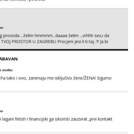
bu
g provoda ...želim hmmmm...daaaa želim ...vrhhh sex,i da
 TVOJ PROSTOR U ZAGREBU Procjeni jesi li ti taj .?! Ja bi
i prcasta guza ... Javi se 🔥Samo na mail.
ZABAVAN
u osobu
Pa tako i ovo, zanimaju me isključivo žene/ŽENA! Sigurno
bu
gani fetish i financijski ga iskoristi zauzvrat ,prvi kontakt