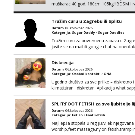
muškarac 40 god. 180cm 105kg!!!BDSM I raz
opcije!!!Parovi isto dobro došli!!!
Tražim curu u Zagrebu ili Splitu
Datum
: 06.kolovoza 2026.
Kategorija:
Sugar Daddy
Sugar Daddies
Tražim curu za povremenu zabavu u Zagrebu
javite se na mail ili google chat na oneo
Diskrecija
Datum
: 06.kolovoza 2026.
Kategorija:
Osobni kontakti
ONA
Ugodno društvo za sve prilike – diskretno i
klimatiziran i diskretan. Aplikacija what s
SPLIT:FOOT FETISH za sve ljubitelje l
Datum
: 06.kolovoza 2026.
Kategorija:
Fetish
Foot Fetish
Najljepša stopala u regiji,uvijek njegovana
worship,feet massage,nylon fetish,tramplin