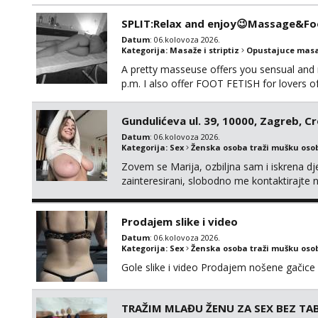
obožavatelje ovog fetisha,isključivo POZIV
SPLIT:Relax and enjoy😉Massage&Foo
Datum
: 06.kolovoza 2026.
Kategorija:
Masaže i striptiz
Opustajuce masa
A pretty masseuse offers you sensual and
p.m. I also offer FOOT FETISH for lovers 
*PRIORITY IS GIVEN TO REGULAR CLIENT
Gundulićeva ul. 39, 10000, Zagreb, C
Datum
: 06.kolovoza 2026.
Kategorija:
Sex
Ženska osoba traži mušku oso
Zovem se Marija, ozbiljna sam i iskrena dj
zainteresirani, slobodno me kontaktirajt
Prodajem slike i video
Datum
: 06.kolovoza 2026.
Kategorija:
Sex
Ženska osoba traži mušku oso
Gole slike i video Prodajem nošene gačice
TRAŽIM MLAĐU ŽENU ZA SEX BEZ TAB