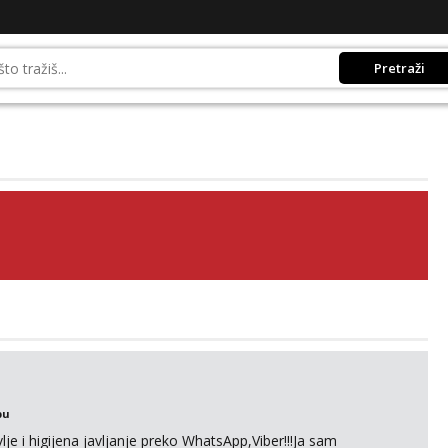
Pretraži
bu
je i higijena javljanje preko WhatsApp,Viber!!!Ja sam