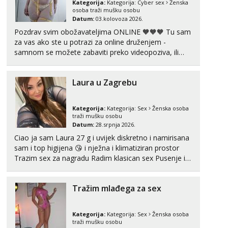
Kategorija:
Kategorija:
Cyber sex
Ženska
Čekam tvoj poziv!
osoba traži mušku osobu
Datum:
03.kolovoza 2026.
Tel:
064/677-677
- Kod: #74
tel:0,93€ - mob:1,12€ min
Pozdrav svim obožavateljima ONLINE 🧡🧡🧡 Tu sam
za vas ako ste u potrazi za online druženjem -
Ivančica
samnom se možete zabaviti preko videopoziva, ili
Čekam tvoj poziv!
ako vam nisam dovoljna radim i u paru i trojci s
kolegicama, svaka je drugačija 😉 Radim i vruća
Tel:
064/677-677
- Kod: #108
Laura u Zagrebu
tipkanja uz slike i hot line pozive. Za vas sam
tel:0,93€ - mob:1,12€ min
pripremila ...
Zara
Kategorija:
Kategorija:
Sex
Ženska osoba
Čekam tvoj poziv!
traži mušku osobu
Datum:
28.srpnja 2026.
Tel:
064/677-677
- Kod: #123
Ciao ja sam Laura 27 g i uvijek diskretno i namirisana
tel:0,93€ - mob:1,12€ min
sam i top higijena 😘 i nježna i klimatiziran prostor
Trazim sex za nagradu Radim klasican sex Pusenje i
Anđela
Čekam tvoj poziv!
gutanje sperme Erotsko rublje imam uvijek Lizati me
mozes i ljubiti po tijelu Iskljucivo neradim analni !!! I
Tel:
064/677-677
- Kod: #142
Tražim mlađega za sex
neljubim se Wha...
tel:0,93€ - mob:1,12€ min
Kategorija:
Kategorija:
Sex
Ženska osoba
traži mušku osobu