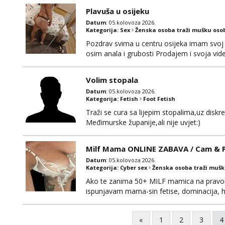
Plavuša u osijeku
Datum
: 05.kolovoza 2026.
Kategorija:
Sex
Ženska osoba traži mušku oso
Pozdrav svima u centru osijeka imam svoj 
osim anala i grubosti Prodajem i svoja v
0919282417
Volim stopala
Datum
: 05.kolovoza 2026.
Kategorija:
Fetish
Foot Fetish
Traži se cura sa lijepim stopalima,uz disk
Međimurske županije,ali nije uvjet:)
Milf Mama ONLINE ZABAVA / Cam & Po
Datum
: 05.kolovoza 2026.
Kategorija:
Cyber sex
Ženska osoba traži muš
Ako te zanima 50+ MILF mamica na pravom 
ispunjavam mama-sin fetise, dominacija, hot
dobiti gacice od mamice ako me zamolis..
mamica te ceka da ispunim sve tvoje zelje
«
1
2
3
4