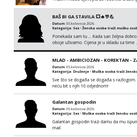
BAŠ BI GA STAVILA 💥🔥🎊💪
Datum
: 05.kolovoza 2026.
Kategorija:
Sex
Ženska osoba traži mušku oso
Ponekada sam tu ... Kada san željna dobro
oboje uživamo. Cijena je u skladu sa time .
jednog ali kvalitetnog. Prirodne veće grudi 
MLAD - AMBICIOZAN - KOREKTAN - 
Datum
: 05.kolovoza 2026.
Kategorija:
Druženje
Muška osoba traži žensk
Sve što se događa se događa s razlogom. 
neću bit s njih 10 odjednom!
Galantan gospodin
Datum
: 05.kolovoza 2026.
Kategorija:
Sex
Muška osoba traži žensku oso
Galantan gospodin trazi damu da mu ispuni la
mail