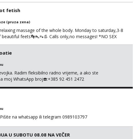
. Sex i sl.ISKLJUČENO!
t fetish
ze (pruza zena)
 relaxing massage of the whole body. Monday to saturday,3-8
of beautiful feets👣👠👡👢 Calls only,no messages! *NO SEX
S
roatie
bu
evojka. Radim fleksibilno radno vrijeme, a ako ste
e na moj WhatsApp broj☎️:+385 92 451 2472
bu
 Pišite na whatsapp ili telegram 0989103797
UA U SUBOTU 08.08 NA VEČER