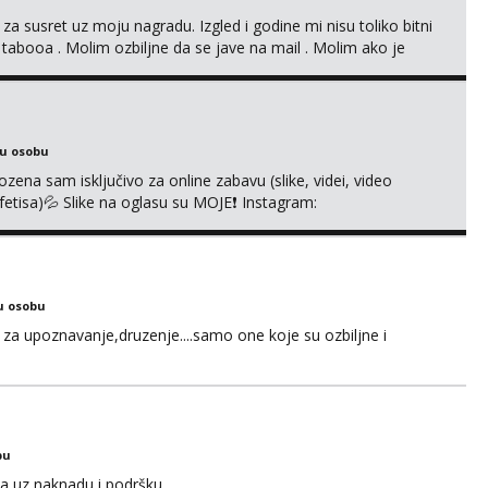
 za susret uz moju nagradu. Izgled i godine mi nisu toliko bitni
 tabooa . Molim ozbiljne da se jave na mail . Molim ako je
d ste . Javite se necete pozalit
ku osobu
na sam isključivo za online zabavu (slike, videi, video
i fetisa)💦 Slike na oglasu su MOJE❗ Instagram:
m na TELEGRAM: @MagdalenaMagy 👈 (ODGOVARAM JAKO
 Moguće verifkovanje prije zabave✅ JAVI MI SE I ISPUNI
u osobu
za upoznavanje,druzenje....samo one koje su ozbiljne i
bu
a uz naknadu i podršku.