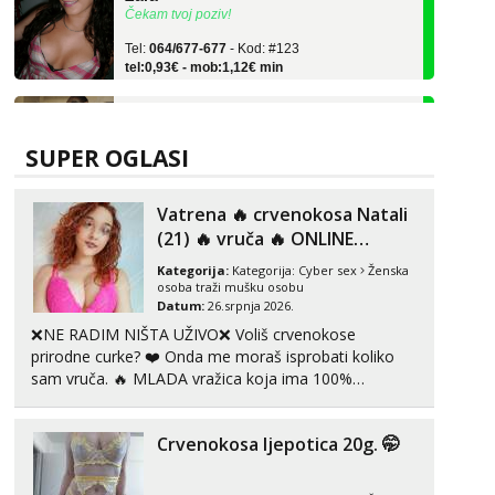
Tel:
064/677-677
- Kod: #123
tel:0,93€ - mob:1,12€ min
Anđela
Čekam tvoj poziv!
Tel:
064/677-677
- Kod: #142
SUPER OGLASI
tel:0,93€ - mob:1,12€ min
Kristina
Vatrena ‎️‍🔥 crvenokosa Natali
Razgovaram :)
(21) ‎️‍🔥 vruča‎ ️‍🔥 ONLINE
Učiteljica iz predgrađa traži...
ZABAVA
Kategorija:
Kategorija:
Cyber sex
Ženska
osoba traži mušku osobu
Tel:
064/677-677
- Kod: #160
Datum:
26.srpnja 2026.
tel:0,93€ - mob:1,12€ min
❌NE RADIM NIŠTA UŽIVO❌ Voliš crvenokose
Obavijesti me kada se oslobodi
prirodne curke? ❤️ Onda me moraš isprobati koliko
Monika
sam vruča.‎ ️‍🔥 MLADA vražica koja ima 100%
Čekam tvoj poziv!
prorodne grudi, 💦 Misli su mi uvijek prljave i u svemu
vidim samo užitak. 💦 U mojoj raznolikoj ponudi
Tel:
064/677-677
- Kod: #133
Crvenokosa ljepotica 20g. 🤭
možeš pranaći nešto po svojoj mjeri. Sexi videa s
tel:0,93€ - mob:1,12€ min
kolegica...
Vanesa