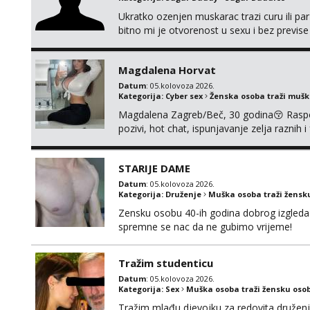
Ukratko ozenjen muskarac trazi curu ili par
bitno mi je otvorenost u sexu i bez previse
moguce prvi mail sa slikom ili opisom i otku
Magdalena Horvat
Datum
: 05.kolovoza 2026.
Kategorija:
Cyber sex
Ženska osoba traži muš
Magdalena Zagreb/Beč, 30 godina😚 Raspoze
pozivi, hot chat, ispunjavanje zelja raznih 
@MagdalenaMagyy Javite mi se poruko
BRZO TU I TU PISITE AKO STE ZA ZABAVU)
STARIJE DAME
SVOJE NAJVECE FANTAZIJE😈 CEKA...
Datum
: 05.kolovoza 2026.
Kategorija:
Druženje
Muška osoba traži žensk
Zensku osobu 40-ih godina dobrog izgleda 
spremne se nac da ne gubimo vrijeme!
Tražim studenticu
Datum
: 05.kolovoza 2026.
Kategorija:
Sex
Muška osoba traži žensku oso
Tražim mlađu djevojku za redovita druženj