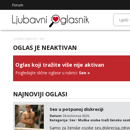
Forum
Ljubavni oglasnik
› Sex
OGLAS JE NEAKTIVAN
Oglas koji tražite više nije aktivan
Pogledajte slične oglase u rubrici:
Sex
»
NAJNOVIJI OGLASI
Sex u potpunoj diskreciji
Datum
: 06.kolovoza 2026.
Kategorija:
Sex
Muška osoba traži žensku oso
Samo za ženske osobe sex,diskrecija,zdravl