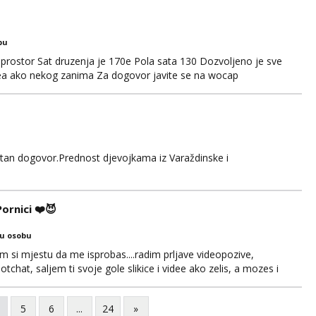
bu
prostor Sat druzenja je 170e Pola sata 130 Dozvoljeno je sve
idea ako nekog zanima Za dogovor javite se na wocap
retan dogovor.Prednost djevojkama iz Varaždinske i
rnici ❤️😈
ku osobu
si mjestu da me isprobas....radim prljave videopozive,
chat, saljem ti svoje gole slikice i videe ako zelis, a mozes i
. 🔥🫦 NE RADIM UZIVO...Javi se na wapp 091 548 3275,
 😽
5
6
...
24
»