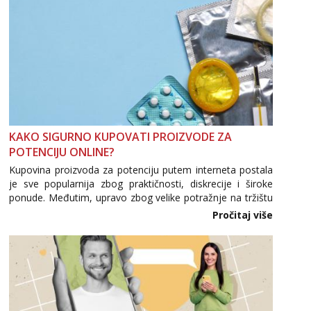
KAKO SIGURNO KUPOVATI PROIZVODE ZA
POTENCIJU ONLINE?
Kupovina proizvoda za potenciju putem interneta postala
je sve popularnija zbog praktičnosti, diskrecije i široke
ponude. Međutim, upravo zbog velike potražnje na tržištu
se pojavljuju i brojni krivotvoreni proizvodi, nepouzdane
Pročitaj više
internetske trgovine te proizvodi nepoznatog podrijetla. ...