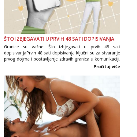
ŠTO IZBJEGAVATI U PRVIH 48 SATI DOPISIVANJA
Granice su važne: Što izbjegavati u prvih 48 sati
dopisivanjaPrvih 48 sati dopisivanja ključni su za stvaranje
prvog dojma i postavljanje zdravih granica u komunikaciji.
Važno je izbjeći prebrzo otkrivanje osobnih ili intimnih
Pročitaj više
informacija, jer nepoznata osoba još nije zaslužila to
povjerenje. Takođe...