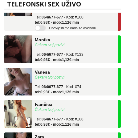
Učiteljica iz predgrađa traži...
TELEFONSKI SEX UŽIVO
Tel:
064/677-677
- Kod: #160
tel:0,93€ - mob:1,12€ min
Obavijesti me kada se oslobodi
Monika
Čekam tvoj poziv!
Tel:
064/677-677
- Kod: #133
tel:0,93€ - mob:1,12€ min
Vanesa
Čekam tvoj poziv!
Tel:
064/677-677
- Kod: #74
tel:0,93€ - mob:1,12€ min
Ivančica
Čekam tvoj poziv!
Tel:
064/677-677
- Kod: #108
tel:0,93€ - mob:1,12€ min
Zara
Čekam tvoj poziv!