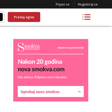
Prijavi se
Registriraj se
Predaj oglas
Kristina
Razgovaram :)