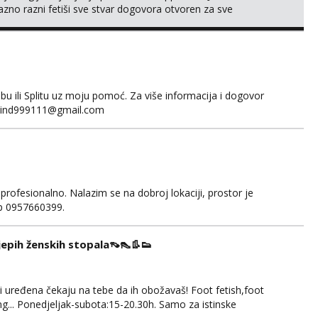
no razni fetiši sve stvar dogovora otvoren za sve
 ili Splitu uz moju pomoć. Za više informacija i dogovor
fakind999111@gmail.com
 profesionalno. Nalazim se na dobroj lokaciji, prostor je
app 0957660399.
ijepih ženskih stopala👡👠👢👟
 i uređena čekaju na tebe da ih obožavaš! Foot fetish,foot
g... Ponedjeljak-subota:15-20.30h. Samo za istinske