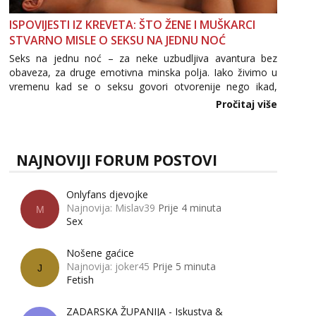
ISPOVIJESTI IZ KREVETA: ŠTO ŽENE I MUŠKARCI
STVARNO MISLE O SEKSU NA JEDNU NOĆ
Seks na jednu noć – za neke uzbudljiva avantura bez
obaveza, za druge emotivna minska polja. Iako živimo u
vremenu kad se o seksu govori otvorenije nego ikad,
tema „jedne noći strasti“ i dalje izaziva burne rasprave. Što
Pročitaj više
zapravo misle žene, a što muškarci? Jesu...
NAJNOVIJI FORUM POSTOVI
Onlyfans djevojke
Najnovija: Mislav39
Prije 4 minuta
M
Sex
Nošene gaćice
Najnovija: joker45
Prije 5 minuta
J
Fetish
ZADARSKA ŽUPANIJA - Iskustva &