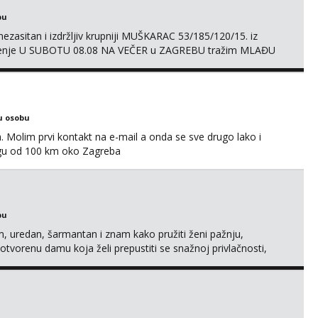
bu
ezasitan i izdržljiv krupniji MUŠKARAC 53/185/120/15. iz
druženje U SUBOTU 08.08 NA VEČER u ZAGREBU tražim MLAĐU
ačni status i udaljenost konkretno zainteresiranu za SEKS bez
AMA od vibratora i umjetnih dilda do analnih čepova
u osobu
Molim prvi kontakt na e-mail a onda se sve drugo lako i
gu od 100 km oko Zagreba
bu
uredan, šarmantan i znam kako pružiti ženi pažnju,
tvorenu damu koja želi prepustiti se snažnoj privlačnosti,
h obaveza i komplikacija. Ako ti nedostaje dodir, poljupci,
etiti tvom zadovoljstvu, možda smo upravo ono što oboje t...