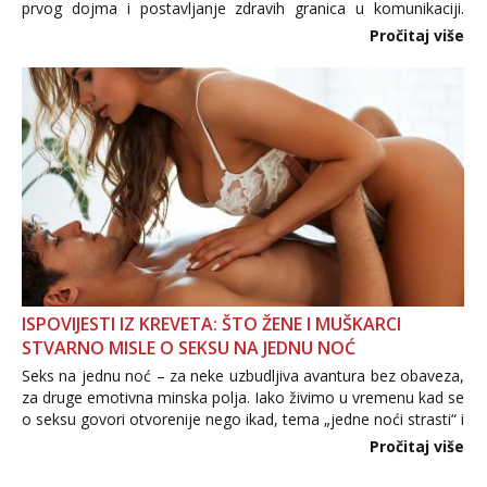
prvog dojma i postavljanje zdravih granica u komunikaciji.
Važno je izbjeći prebrzo otkrivanje osobnih ili intimnih
Pročitaj više
informacija, jer nepoznata osoba još nije zaslužila to
povjerenje. Takođe...
ISPOVIJESTI IZ KREVETA: ŠTO ŽENE I MUŠKARCI
STVARNO MISLE O SEKSU NA JEDNU NOĆ
Seks na jednu noć – za neke uzbudljiva avantura bez obaveza,
za druge emotivna minska polja. Iako živimo u vremenu kad se
o seksu govori otvorenije nego ikad, tema „jedne noći strasti“ i
dalje izaziva burne rasprave. Što zapravo misle žene, a što
Pročitaj više
muškarci? Jesu...