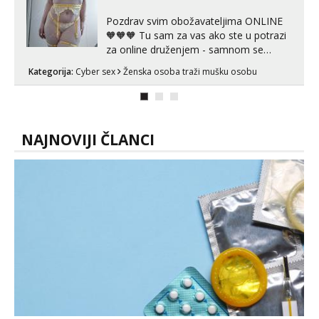
Pozdrav svim obožavateljima ONLINE
🧡🧡🧡 Tu sam za vas ako ste u potrazi
za online druženjem - samnom se
možete zabaviti preko videopoziva, ili
Kategorija:
Cyber sex
Ženska osoba traži mušku osobu
ako vam nisam dovoljna radim i u paru i
trojci s kolegicama, svaka je drugačija
😉 Radim i vruća tipkanja uz slike i hot
line pozive. Za vas sam pripremila ...
NAJNOVIJI ČLANCI