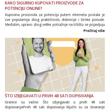
KAKO SIGURNO KUPOVATI PROIZVODE ZA
POTENCIJU ONLINE?
Kupovina proizvoda za potenciju putem interneta postala je
sve popularnija zbog praktičnosti, diskrecije i široke ponude.
Međutim, upravo zbog velike potražnje na tržištu se pojavljuju
i brojni krivotvoreni proizvodi, nepouzdane internetske
Pročitaj više
trgovine te proizvodi nepoznatog podrijetla. ...
ŠTO IZBJEGAVATI U PRVIH 48 SATI DOPISIVANJA
Granice su važne: Što izbjegavati u prvih 48 sati
dopisivanjaPrvih 48 sati dopisivanja ključni su za stvaranje