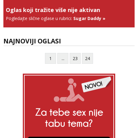
Oglas koji tražite više nije aktivan
Anđela
Čekam tvoj poziv!
Pogledajte slične oglase u rubrici:
Sugar Daddy
»
Tel:
064/677-677
- Kod: #142
tel:0,93€ - mob:1,12€ min
NAJNOVIJI OGLASI
1
...
23
24