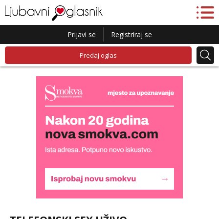
Prijavi se
Registriraj se
Predaj oglas
Ivančica
Čekam tvoj poziv!