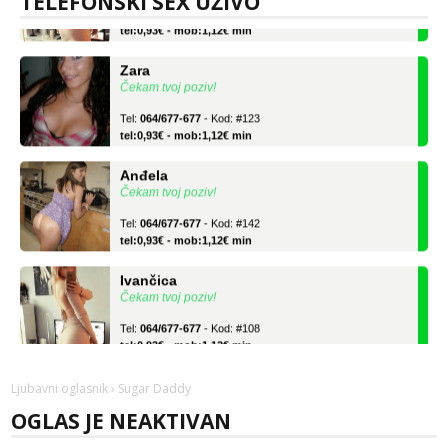
TELEFONSKI SEX UŽIVO
Tel:
064/677-677
- Kod: #108
tel:0,93€ - mob:1,12€ min
Zara
Čekam tvoj poziv!
Tel:
064/677-677
- Kod: #123
tel:0,93€ - mob:1,12€ min
Anđela
Čekam tvoj poziv!
Tel:
064/677-677
- Kod: #142
tel:0,93€ - mob:1,12€ min
Ivančica
Čekam tvoj poziv!
Tel:
064/677-677
- Kod: #108
tel:0,93€ - mob:1,12€ min
Zara
Ljubavni oglasnik
› Sugar Daddy
Čekam tvoj poziv!
OGLAS JE NEAKTIVAN
Tel:
064/677-677
- Kod: #123
tel:0,93€ - mob:1,12€ min