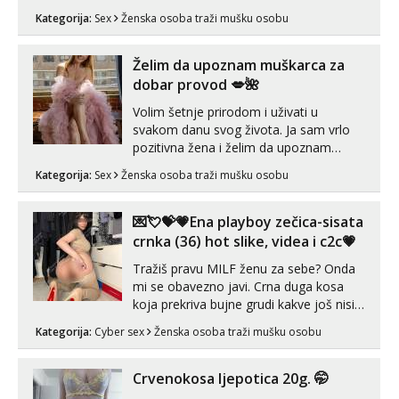
nije dosta seksa. Volim grubi seks i više
Kategorija:
Sex
Ženska osoba traži mušku osobu
puta dnevno bilo kad i bilo gdje zato se
javi što prije da me isprobaš Klikni na
link ispod i nadji me tamo, cekam te!
Želim da upoznam muškarca za
dobar provod 💋🌺
Volim šetnje prirodom i uživati u
svakom danu svog života. Ja sam vrlo
pozitivna žena i želim da upoznam
muškarca za dobar provod, naravno
Kategorija:
Sex
Ženska osoba traži mušku osobu
može i nešto više.💋🌺 Klikni na link
ispod i nadji me tamo, cekam te!
💌💘💝💗Ena playboy zečica-sisata
crnka (36) hot slike, videa i c2c💗
Tražiš pravu MILF ženu za sebe? Onda
mi se obavezno javi. Crna duga kosa
koja prekriva bujne grudi kakve još nisi
vidio, čista ŠESTICA! A usne? O usnama
Kategorija:
Cyber sex
Ženska osoba traži mušku osobu
bolje da ni ne pričam. Prave pune usne
koje će ti se urezati u pamćenje, jer
vjeruj mi, takve još nisi vidio. Uvijek sam
Crvenokosa ljepotica 20g. 🤭
spremna za ONLOINE zabavu...