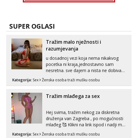
SUPER OGLASI
Tražim malo nježnosti i
razumjevanja
u dosadnoj vezi koja nema nikakvog
pocetka ni kraja,jednostavno sam
nesretna. sve dajem a nista ne dobivam
za uzvrat.trazim muskarca koji ce
Kategorija:
Sex
Ženska osoba traži mušku osobu
zadovoljiti moje potrebe,ne trazim puno
samo malo njeznosti i razumjevanja.
volim njezan seks i njezne poljupce po
Tražim mlađega za sex
tijelu koji me jako pale,obozavam kad
muskar...
Hej svima, tražim nekog za diskretna
druženja van Zagreba , po mogućnosti
mlađeg 🥰 Klikni na link ispod i nadji me
tamo, cekam te!
Kategorija:
Sex
Ženska osoba traži mušku osobu