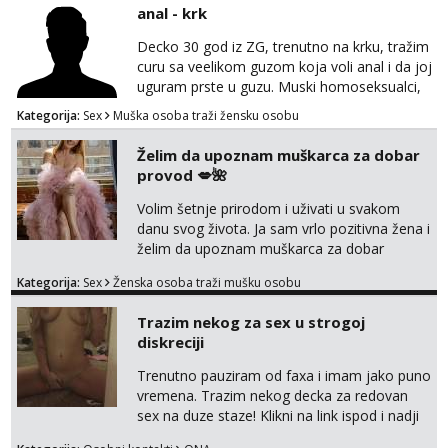
anal - krk
Decko 30 god iz ZG, trenutno na krku, tražim
curu sa veelikom guzom koja voli anal i da joj
uguram prste u guzu. Muski homoseksualci,
parovi i transiči odjebite, ne zanimate me. Bilo
Kategorija:
Sex
Muška osoba traži žensku osobu
kakva placanja opcenito (gotovina) ili
unaprijed (aircash, paysafecard, bonovi) ne
Želim da upoznam muškarca za dobar
dolaze u obzir. Javit se prvo porukom na
provod 💋🌺
whatsapp 0958048882.
Volim šetnje prirodom i uživati u svakom
danu svog života. Ja sam vrlo pozitivna žena i
želim da upoznam muškarca za dobar
provod, naravno može i nešto više.💋🌺 Klikni
Kategorija:
Sex
Ženska osoba traži mušku osobu
na link ispod i nadji me tamo, cekam te!
Trazim nekog za sex u strogoj
diskreciji
Trenutno pauziram od faxa i imam jako puno
vremena. Trazim nekog decka za redovan
sex na duze staze! Klikni na link ispod i nadji
me tamo, cekam te!