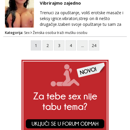
Vibrirajmo zajedno
Trenuci za opuštanje, voliš erotske masaže i
seksy igrice.vibratori,strep on ili nešto
drugačije.Izaberi svoje opuštanje tu sam za
tebe.sve info na mob 095/762-8147
Kategorija:
Sex
Ženska osoba traži mušku osobu
1
2
3
4
...
24