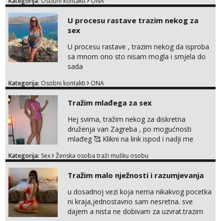
Kategorija:
Osobni kontakti
ONA
U procesu rastave trazim nekog za
sex
U procesu rastave , trazim nekog da isproba
sa mnom ono sto nisam mogla i smjela do
sada
Kategorija:
Osobni kontakti
ONA
Tražim mlađega za sex
Hej svima, tražim nekog za diskretna
druženja van Zagreba , po mogućnosti
mlađeg 🥰 Klikni na link ispod i nadji me
tamo, cekam te!
Kategorija:
Sex
Ženska osoba traži mušku osobu
Tražim malo nježnosti i razumjevanja
u dosadnoj vezi koja nema nikakvog pocetka
ni kraja,jednostavno sam nesretna. sve
dajem a nista ne dobivam za uzvrat.trazim