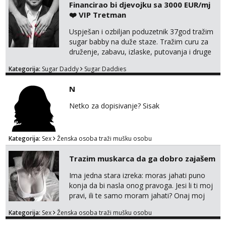
Financirao bi djevojku sa 3000 EUR/mj
Anđela
❤️ VIP Tretman
Čekam tvoj poziv!
Uspješan i ozbiljan poduzetnik 37god tražim
Tel:
064/677-677
- Kod: #142
sugar babby na duže staze. Tražim curu za
tel:0,93€ - mob:1,12€ min
druženje, zabavu, izlaske, putovanja i druge
lijepe stvari na obostranu korist. Ako si
Kategorija:
Sugar Daddy
Sugar Daddies
otvorena, komunikativna, zgodna i atraktivna
javi se na moj email:
N
markodalic37@gmail.com
Netko za dopisivanje? Sisak
Kategorija:
Sex
Ženska osoba traži mušku osobu
Trazim muskarca da ga dobro zajašem
Ima jedna stara izreka: moras jahati puno
konja da bi nasla onog pravoga. Jesi li ti moj
pravi, ili te samo moram jahati? Onaj moj
bivsi je bio samo konj hahahahah Klikni niže
Kategorija:
Sex
Ženska osoba traži mušku osobu
na sexdater link i javi mi se tamo....