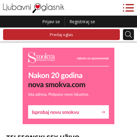
Prijavi se
Registriraj se
Predaj oglas
Liliana
Razgovaram :)
Tel:
064/677-677
- Kod: #69