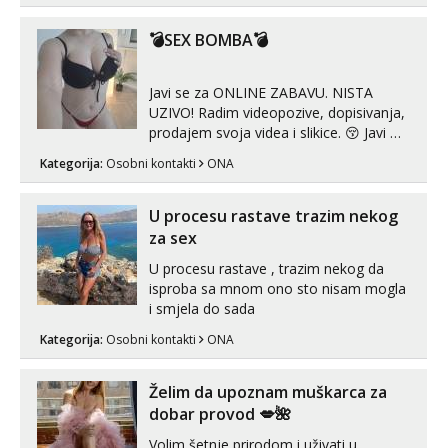
💣SEX BOMBA💣
Javi se za ONLINE ZABAVU. NISTA
UZIVO! Radim videopozive, dopisivanja,
prodajem svoja videa i slikice. 😚 Javi mi
se porukom na Whatsupp, Viber ili
Kategorija:
Osobni kontakti
ONA
Telegram. +385 91 723 0045
U procesu rastave trazim nekog
za sex
U procesu rastave , trazim nekog da
isproba sa mnom ono sto nisam mogla
i smjela do sada
Kategorija:
Osobni kontakti
ONA
Želim da upoznam muškarca za
dobar provod 💋🌺
Volim šetnje prirodom i uživati u