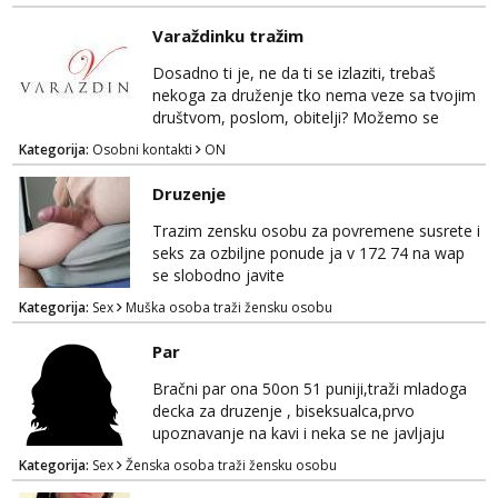
žestok odnos. Može se pridruziti ali i ne
mora.Bitno da uzivamo diskretno anonimno
Varaždinku tražim
bez upoznavanja puno.Sliku mozemo
razmjeniti,ali najbolje uzivo se upoznati. Na
Dosadno ti je, ne da ti se izlaziti, trebaš
goo smo do 15.8 poslije tog mozemo se
nekoga za druženje tko nema veze sa tvojim
druziti,javi se na mail il...
društvom, poslom, obitelji? Možemo se
podružiti i zabaviti na razne načine. Makni se
Kategorija:
Osobni kontakti
ON
od svakodnevice samnom. Javi se na
Whatsapp. Samo Varaždin i okolica.
Druzenje
Trazim zensku osobu za povremene susrete i
seks za ozbiljne ponude ja v 172 74 na wap
se slobodno javite
Kategorija:
Sex
Muška osoba traži žensku osobu
Par
Bračni par ona 50on 51 puniji,traži mladoga
decka za druzenje , biseksualca,prvo
upoznavanje na kavi i neka se ne javljaju
stariji od 30 godina
Kategorija:
Sex
Ženska osoba traži žensku osobu