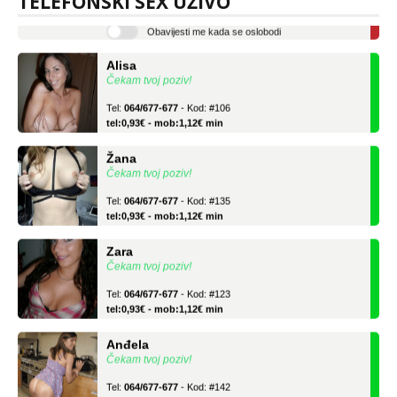
TELEFONSKI SEX UŽIVO
tel:0,93€ - mob:1,12€ min
Obavijesti me kada se oslobodi
Alisa
Čekam tvoj poziv!
Tel:
064/677-677
- Kod: #106
tel:0,93€ - mob:1,12€ min
Žana
Čekam tvoj poziv!
Tel:
064/677-677
- Kod: #135
tel:0,93€ - mob:1,12€ min
Zara
Čekam tvoj poziv!
Tel:
064/677-677
- Kod: #123
tel:0,93€ - mob:1,12€ min
Anđela
Čekam tvoj poziv!
Tel:
064/677-677
- Kod: #142
tel:0,93€ - mob:1,12€ min