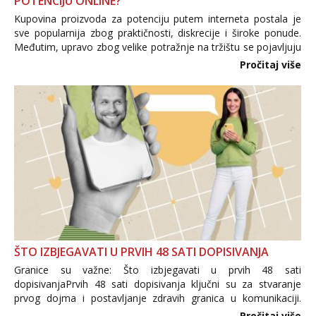
POTENCIJU ONLINE?
Kupovina proizvoda za potenciju putem interneta postala je
sve popularnija zbog praktičnosti, diskrecije i široke ponude.
Međutim, upravo zbog velike potražnje na tržištu se pojavljuju
i brojni krivotvoreni proizvodi, nepouzdane internetske
Pročitaj više
trgovine te proizvodi nepoznatog podrijetla. ...
ŠTO IZBJEGAVATI U PRVIH 48 SATI DOPISIVANJA
Granice su važne: Što izbjegavati u prvih 48 sati
dopisivanjaPrvih 48 sati dopisivanja ključni su za stvaranje
prvog dojma i postavljanje zdravih granica u komunikaciji.
Važno je izbjeći prebrzo otkrivanje osobnih ili intimnih
Pročitaj više