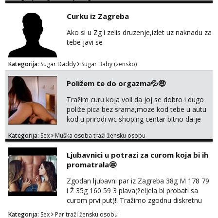
Curku iz Zagreba
Ako si u Zg i zelis druzenje,izlet uz naknadu za
tebe javi se
Kategorija:
Sugar Daddy
Sugar Baby (zensko)
Poližem te do orgazma💦🤑
Tražim curu koja voli da joj se dobro i dugo
poliže pica bez srama,moze kod tebe u autu
kod u prirodi wc shoping centar bitno da je
uzbudljivo i da si full diskretna i napaljena💦
Kategorija:
Sex
Muška osoba traži žensku osobu
jer nisam solo. Zgodan sam i diskretan,sliku
šaljem na wapp telegram..178 78kg.,javi se
Ljubavnici u potrazi za curom koja bi ih
za brz dogovor Kontakt 0958759047
promatrala🤩
Zgodan ljubavni par iz Zagreba 38g M 178 79
i Ž 35g 160 59 3 plava(željela bi probati sa
curom prvi put)!! Tražimo zgodnu diskretnu
curu koja bi nas promatrala dok imamo
Kategorija:
Sex
Par traži žensku osobu