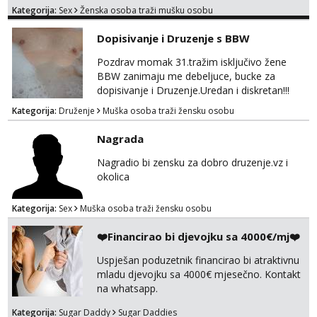
muskarca koji ce zadovoljiti moje potrebe,ne
Kategorija:
Sex
Ženska osoba traži mušku osobu
trazim puno samo malo njeznosti i
razumjevanja. volim njezan seks i njezne
Dopisivanje i Druzenje s BBW
poljupce po tijelu koji me jako
pale,obozavam kad muskarac preuzme
Pozdrav momak 31.tražim isključivo žene
kontrolu . javi se :) Klikni na link ispod i nadji
BBW zanimaju me debeljuce, bucke za
me tamo, cekam te!
dopisivanje i Druzenje.Uredan i diskretan!!!
Kategorija:
Druženje
Muška osoba traži žensku osobu
Nagrada
Nagradio bi zensku za dobro druzenje.vz i
okolica
Kategorija:
Sex
Muška osoba traži žensku osobu
❤️Financirao bi djevojku sa 4000€/mj❤️
Uspješan poduzetnik financirao bi atraktivnu
mladu djevojku sa 4000€ mjesečno. Kontakt
na whatsapp.
Kategorija:
Sugar Daddy
Sugar Daddies