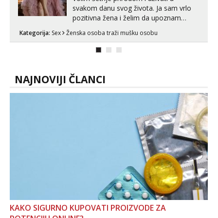
svakom danu svog života. Ja sam vrlo
pozitivna žena i želim da upoznam
muškarca za dobar provod, naravno
Kategorija:
Sex
Ženska osoba traži mušku osobu
može i nešto više.💋🌺 Klikni na link
ispod i nadji me tamo, cekam te!
NAJNOVIJI ČLANCI
KAKO SIGURNO KUPOVATI PROIZVODE ZA