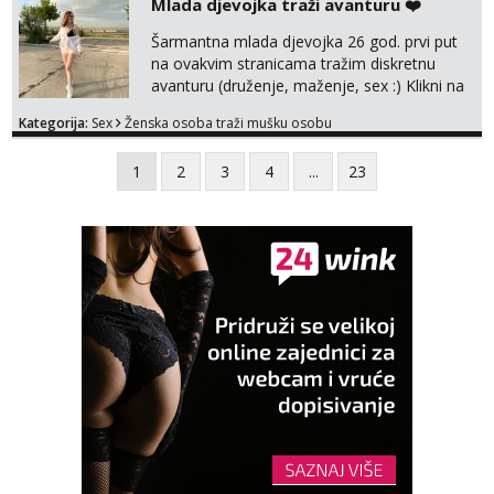
Mlada djevojka traži avanturu ❤️
tamo, cekam te!
Šarmantna mlada djevojka 26 god. prvi put
na ovakvim stranicama tražim diskretnu
avanturu (druženje, maženje, sex :) Klikni na
link ispod i nadji me tamo, cekam te!
Kategorija:
Sex
Ženska osoba traži mušku osobu
1
2
3
4
...
23