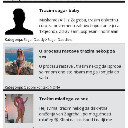
na link ispod i nadji me tamo, cekam te!
Trazim sugar baby
Muskarac (41) iz Zagreba, trazim diskretnu
curu za povremenu zabavu i opustanje (cca
1xtjedno). Zdrav sam, uspjesan i normalan
muskarca koji je spreman financijski cijeniti
Kategorija:
Sugar Daddy
Sugar Daddies
tvoje vrijeme i trud. Ako smatras da imas sto
ponuditi, javi se s par rijeci o sebi, tome sto
U procesu rastave trazim nekog za
trazis/ocekujes i fotkama na; Telegram
sex
@GentAnte WA 0955812207
U procesu rastave , trazim nekog da isproba
sa mnom ono sto nisam mogla i smjela do
sada
Kategorija:
Osobni kontakti
ONA
Tražim mlađega za sex
Hej svima, tražim nekog za diskretna
druženja van Zagreba , po mogućnosti
mlađeg 🥰 Klikni na link ispod i nadji me
tamo, cekam te!