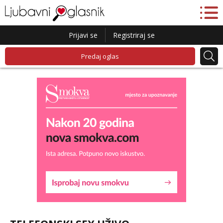
Prijavi se
Registriraj se
Predaj oglas
Daria
Čekam tvoj poziv!
Tel:
064/677-677
- Kod: #75