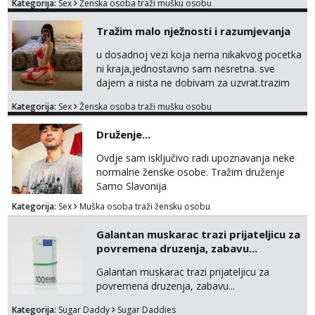
Kategorija:
Sex
Ženska osoba traži mušku osobu
Tražim malo nježnosti i razumjevanja
u dosadnoj vezi koja nema nikakvog pocetka
ni kraja,jednostavno sam nesretna. sve
dajem a nista ne dobivam za uzvrat.trazim
muskarca koji ce zadovoljiti moje potrebe,ne
Kategorija:
Sex
Ženska osoba traži mušku osobu
trazim puno samo malo njeznosti i
razumjevanja. volim njezan seks i njezne
Druženje...
poljupce po tijelu koji me jako
pale,obozavam kad muskarac preuzme
Ovdje sam isključivo radi upoznavanja neke
kontrolu . javi se :) Klikni na link ispod i nadji
normalne ženske osobe. Tražim druženje
me tamo, cekam te!
Samo Slavonija
Kategorija:
Sex
Muška osoba traži žensku osobu
Galantan muskarac trazi prijateljicu za
povremena druzenja, zabavu...
Galantan muskarac trazi prijateljicu za
povremena druzenja, zabavu...
Kategorija:
Sugar Daddy
Sugar Daddies