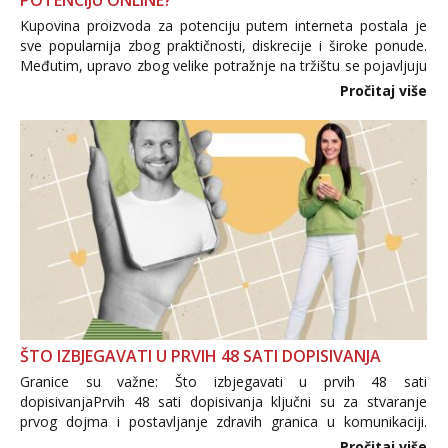
POTENCIJU ONLINE?
Kupovina proizvoda za potenciju putem interneta postala je
sve popularnija zbog praktičnosti, diskrecije i široke ponude.
Međutim, upravo zbog velike potražnje na tržištu se pojavljuju
i brojni krivotvoreni proizvodi, nepouzdane internetske
Pročitaj više
trgovine te proizvodi nepoznatog podrijetla. ...
ŠTO IZBJEGAVATI U PRVIH 48 SATI DOPISIVANJA
Granice su važne: Što izbjegavati u prvih 48 sati
dopisivanjaPrvih 48 sati dopisivanja ključni su za stvaranje
prvog dojma i postavljanje zdravih granica u komunikaciji.
Važno je izbjeći prebrzo otkrivanje osobnih ili intimnih
Pročitaj više