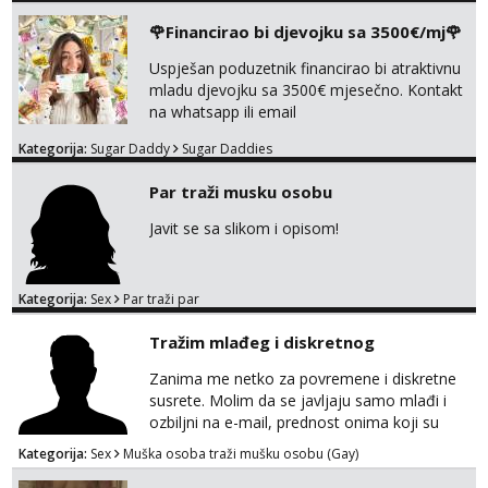
javi se na moj email:
🌹Financirao bi djevojku sa 3500€/mj🌹
markodalic37@gmail.com
Uspješan poduzetnik financirao bi atraktivnu
mladu djevojku sa 3500€ mjesečno. Kontakt
na whatsapp ili email
Kategorija:
Sugar Daddy
Sugar Daddies
Par traži musku osobu
Javit se sa slikom i opisom!
Kategorija:
Sex
Par traži par
Tražim mlađeg i diskretnog
Zanima me netko za povremene i diskretne
susrete. Molim da se javljaju samo mlađi i
ozbiljni na e-mail, prednost onima koji su
vitke građe, iskustvo mi je nebitno. Higijena i
Kategorija:
Sex
Muška osoba traži mušku osobu (Gay)
diskrecija su mi na prvom mjestu,
maksimalno držim do izgleda, sportski sam