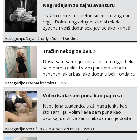
trata.vrh@gmail.com
Nagrađujem za tajnu avanturu
Tražim curu za diskretne susrete u Zagrebu i
regiji. Dobro nagrađujem ako si mlada,
zgodna i voliš dobar sex. Javi se ako: - imaš
do 25 godina - imaš do 65 kg - imaš dugu
Kategorija:
Sugar Daddy
Sugar Daddies
kosu - se dobro ljubiš - si fleksibilna s
vremenom (jer ga nemam previše) i
Tražim nekog za belu:)
dostupna radnim danom (vikendi i noći su za
obitelj) - vodiš brigu o zdravlju i koristiš
Dosla sam samo jer mi fali neko da igra belu
zaštitu Ne javljajte se: - debele - frajeri i
sa mnom :) dakle trazim partnera za belu
paro...
hahahah, ak si bas jako dobar u beli , onda cu
razmislit za dalje Klikni na link ispod i nadji me
Kategorija:
Osobni kontakti
ONA
tamo, cekam te!
Volim kada sam puna kao paprika
Napaljena studentica traži napaljenka kao
što sam i ja! Volim kada sam puna kao
paprika, izdržljiva sam i nikada mi nije dosta
seksa. Volim grubi seks i više puta dnevno
Kategorija:
Sex
Ženska osoba traži mušku osobu
bilo kad i bilo gdje zato se javi što prije da
me isprobaš Klikni na link ispod i nadji me