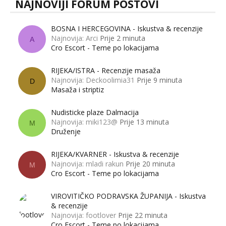
NAJNOVIJI FORUM POSTOVI
BOSNA I HERCEGOVINA - Iskustva & recenzije
Najnovija: Arci
Prije 2 minuta
A
Cro Escort - Teme po lokacijama
RIJEKA/ISTRA - Recenzije masaža
Najnovija: Deckoolimia31
Prije 9 minuta
D
Masaža i striptiz
Nudisticke plaze Dalmacija
Najnovija: miki123@
Prije 13 minuta
M
Druženje
RIJEKA/KVARNER - Iskustva & recenzije
Najnovija: mladi rakun
Prije 20 minuta
M
Cro Escort - Teme po lokacijama
VIROVITIČKO PODRAVSKA ŽUPANIJA - Iskustva
& recenzije
Najnovija: footlover
Prije 22 minuta
Cro Escort - Teme po lokacijama