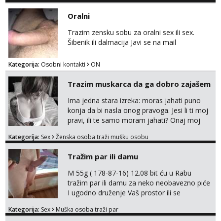
Oralni
Trazim zensku sobu za oralni sex ili sex.
Šibenik ili dalmacija Javi se na mail
Kategorija:
Osobni kontakti
ON
Trazim muskarca da ga dobro zajašem
Ima jedna stara izreka: moras jahati puno
konja da bi nasla onog pravoga. Jesi li ti moj
pravi, ili te samo moram jahati? Onaj moj
bivsi je bio samo konj hahahahah Klikni niže
Kategorija:
Sex
Ženska osoba traži mušku osobu
na sexdater link i javi mi se tamo....
Tražim par ili damu
M 55g ( 178-87-16) 12.08 bit ću u Rabu
tražim par ili damu za neko neobavezno piće
I ugodno druženje Vaš prostor ili se
odvezemo gumenjakom na nekoj osamoj
Kategorija:
Sex
Muška osoba traži par
plaži na noćno kupanje Kontakt