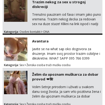
Trazim nekog za sex u strogoj
tip.
diskreciji
Trenutno pauziram od faxa i imam jako puno
vremena. Trazim nekog decka za redovan
sex na duze staze! Klikni na link ispod i nadji
me tamo, cekam te!
Kategorija:
Osobni kontakti
ONA
Avantura
Javite se na what sap oko dogovora za
druzenje. Imam svoj prostor trazim ozbiljne i
dikskretne. WHAT SAPP 095 766 0399
Kategorija:
Sex
Ženska osoba traži mušku osobu
Želim da upoznam muškarca za dobar
provod 💋🌺
Volim šetnje prirodom i uživati u svakom
danu svog života. Ja sam vrlo pozitivna žena i
želim da upoznam muškarca za dobar
provod, naravno može i nešto više.💋🌺 Klikni
Kategorija:
Sex
Ženska osoba traži mušku osobu