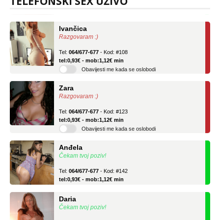
TELEFONSKI SEX UŽIVO
tel:0,93€ - mob:1,12€ min
Ivančica
Razgovaram :)
Tel:
064/677-677
- Kod: #108
tel:0,93€ - mob:1,12€ min
Obavijesti me kada se oslobodi
Zara
Razgovaram :)
Tel:
064/677-677
- Kod: #123
tel:0,93€ - mob:1,12€ min
Obavijesti me kada se oslobodi
Anđela
Čekam tvoj poziv!
Tel:
064/677-677
- Kod: #142
tel:0,93€ - mob:1,12€ min
Daria
Čekam tvoj poziv!
Tel:
064/677-677
- Kod: #75