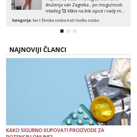
druženja van Zagreba , po mogućnosti
mlađeg 🥰 Klikni na link ispod i nadji me
tamo, cekam te!
Kategorija:
Sex
Ženska osoba traži mušku osobu
NAJNOVIJI ČLANCI
KAKO SIGURNO KUPOVATI PROIZVODE ZA