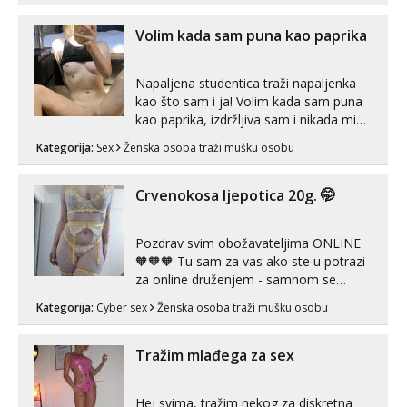
imam uvijek Lizati me mozes i ljubiti po
tijelu Iskljucivo neradim analni !!! I
Volim kada sam puna kao paprika
neljubim se Wha...
Napaljena studentica traži napaljenka
kao što sam i ja! Volim kada sam puna
kao paprika, izdržljiva sam i nikada mi
nije dosta seksa. Volim grubi seks i više
Kategorija:
Sex
Ženska osoba traži mušku osobu
puta dnevno bilo kad i bilo gdje zato se
javi što prije da me isprobaš Klikni na
link ispod i nadji me tamo, cekam te!
Crvenokosa ljepotica 20g. 🤭
Pozdrav svim obožavateljima ONLINE
🧡🧡🧡 Tu sam za vas ako ste u potrazi
za online druženjem - samnom se
možete zabaviti preko videopoziva, ili
Kategorija:
Cyber sex
Ženska osoba traži mušku osobu
ako vam nisam dovoljna radim i u paru i
trojci s kolegicama, svaka je drugačija
😉 Radim i vruća tipkanja uz slike i hot
Tražim mlađega za sex
line pozive. Za vas sam pripremila ...
Hej svima, tražim nekog za diskretna