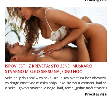
informacija, jer nepoznata osoba još nije zaslužila to
povjerenje. Takođe...
ISPOVIJESTI IZ KREVETA: ŠTO ŽENE I MUŠKARCI
STVARNO MISLE O SEKSU NA JEDNU NOĆ
Seks na jednu noć – za neke uzbudljiva avantura bez obaveza,
za druge emotivna minska polja. Iako živimo u vremenu kad se
o seksu govori otvorenije nego ikad, tema „jedne noći strasti“ i
dalje izaziva burne rasprave. Što zapravo misle žene, a što
Pročitaj više
muškarci? Jesu...