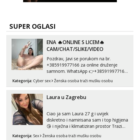
SUPER OGLASI
ENA 🔥ONLINE S LICEM🔥
CAM/CHAT/SLIKE/VIDEO
Pozdrav, Javi se porukom na br.
+385919977166 za online druženje
samnom. WhatsApp 👉+385919977166
Telegram 👉@enafriedrichkis Radim
Kategorija:
Cyber sex
Ženska osoba traži mušku osobu
videopozive s licem, solo i s partnerom,
kolegicama (Tina&Natali), razne
kombinacije halteri, haljine, štikle,
Laura u Zagrebu
samostojeće itd. Nudim svakakva videa
seksa, puš...
Ciao ja sam Laura 27 g i uvijek
diskretno i namirisana sam i top higijena
😘 i nježna i klimatiziran prostor Trazim
sex za nagradu Radim klasican sex
Kategorija:
Sex
Ženska osoba traži mušku osobu
Pusenje i gutanje sperme Erotsko rublje