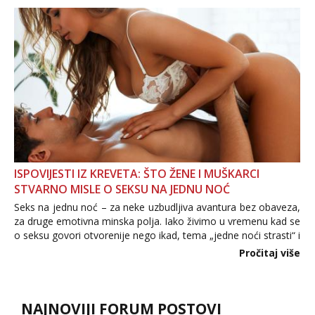
povjerenje. Takođe...
ISPOVIJESTI IZ KREVETA: ŠTO ŽENE I MUŠKARCI
STVARNO MISLE O SEKSU NA JEDNU NOĆ
Seks na jednu noć – za neke uzbudljiva avantura bez obaveza,
za druge emotivna minska polja. Iako živimo u vremenu kad se
o seksu govori otvorenije nego ikad, tema „jedne noći strasti“ i
dalje izaziva burne rasprave. Što zapravo misle žene, a što
Pročitaj više
muškarci? Jesu...
NAJNOVIJI FORUM POSTOVI