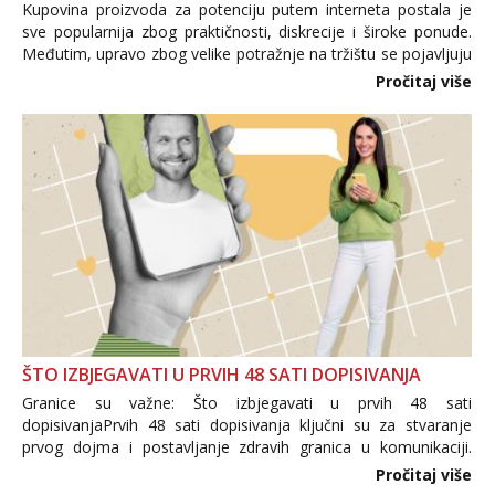
Kupovina proizvoda za potenciju putem interneta postala je
sve popularnija zbog praktičnosti, diskrecije i široke ponude.
Međutim, upravo zbog velike potražnje na tržištu se pojavljuju
i brojni krivotvoreni proizvodi, nepouzdane internetske
Pročitaj više
trgovine te proizvodi nepoznatog podrijetla. ...
ŠTO IZBJEGAVATI U PRVIH 48 SATI DOPISIVANJA
Granice su važne: Što izbjegavati u prvih 48 sati
dopisivanjaPrvih 48 sati dopisivanja ključni su za stvaranje
prvog dojma i postavljanje zdravih granica u komunikaciji.
Važno je izbjeći prebrzo otkrivanje osobnih ili intimnih
Pročitaj više
informacija, jer nepoznata osoba još nije zaslužila to