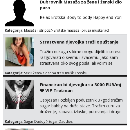
Dubrovnik Masaža za žene i ženski dio
dostupna radnim danom (vikendi i noći su za
para
obitelj) - vodiš brigu o zdravlju i koristiš
zaštitu Ne javljajte se: - debele - frajeri i
Relax Erotska Body to body Happy end Yoni
paro...
Kategorija:
Masaže i striptiz
Erotske masaze (pruza muskarac)
Strastvena djevojka traži opuštanje
Tražim nekoga s kime mogu dijeliti interese i
razgovarati o svemu i svačemu. Jako sam
strastvena oko svog posla, ali volim se
opustiti i provesti vrijeme s prijateljima.
Kategorija:
Sex
Ženska osoba traži mušku osobu
Voljela bi naci nekoga pa da se nemoram
samo s prijateljima opustati ;) Klikni na link
Financirao bi djevojku sa 3000 EUR/mj
ispod i nadji me tamo, cekam te!
❤️ VIP Tretman
Uspješan i ozbiljan poduzetnik 37god tražim
sugar babby na duže staze. Tražim curu za
druženje, zabavu, izlaske, putovanja i druge
lijepe stvari na obostranu korist. Ako si
Kategorija:
Sugar Daddy
Sugar Daddies
otvorena, komunikativna, zgodna i atraktivna
javi se na moj email: