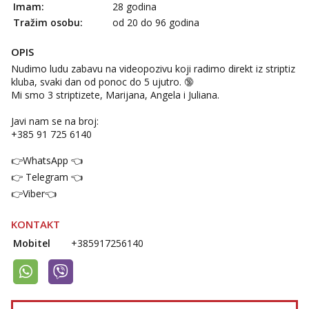
Imam:
28 godina
Razgovaram :)
Tražim osobu:
od 20 do 96 godina
Tel:
064/677-677
- Kod: #135
tel:0,93€ - mob:1,12€ min
OPIS
Obavijesti me kada se oslobodi
Nudimo ludu zabavu na videopozivu koji radimo direkt iz striptiz
Lili
kluba, svaki dan od ponoc do 5 ujutro. 🔞
Čekam tvoj poziv!
Mi smo 3 striptizete, Marijana, Angela i Juliana.
Tel:
064/677-677
- Kod: #128
Javi nam se na broj:
tel:0,93€ - mob:1,12€ min
+385 91 725 6140
Zara
👉WhatsApp 👈
Čekam tvoj poziv!
👉 Telegram 👈
Tel:
064/677-677
- Kod: #123
👉Viber👈
tel:0,93€ - mob:1,12€ min
Anđela
KONTAKT
Čekam tvoj poziv!
Mobitel
+385917256140
Tel:
064/677-677
- Kod: #142
tel:0,93€ - mob:1,12€ min