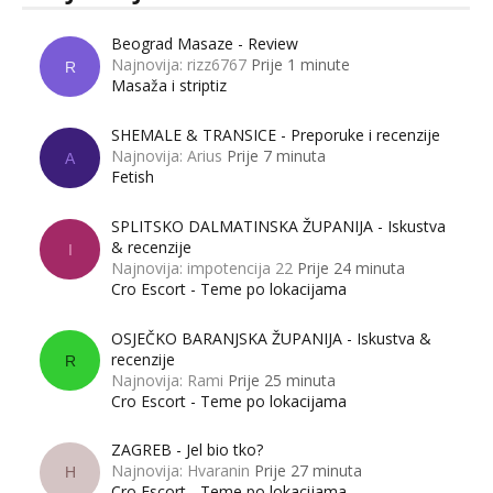
Beograd Masaze - Review
Najnovija: rizz6767
Prije 1 minute
R
Masaža i striptiz
SHEMALE & TRANSICE - Preporuke i recenzije
Najnovija: Arius
Prije 7 minuta
A
Fetish
SPLITSKO DALMATINSKA ŽUPANIJA - Iskustva
& recenzije
I
Najnovija: impotencija 22
Prije 24 minuta
Cro Escort - Teme po lokacijama
OSJEČKO BARANJSKA ŽUPANIJA - Iskustva &
recenzije
R
Najnovija: Rami
Prije 25 minuta
Cro Escort - Teme po lokacijama
ZAGREB - Jel bio tko?
Najnovija: Hvaranin
Prije 27 minuta
H
Cro Escort - Teme po lokacijama