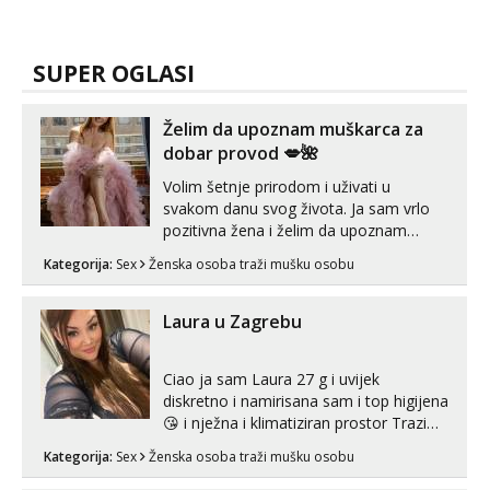
SUPER OGLASI
Želim da upoznam muškarca za
dobar provod 💋🌺
Volim šetnje prirodom i uživati u
svakom danu svog života. Ja sam vrlo
pozitivna žena i želim da upoznam
muškarca za dobar provod, naravno
Kategorija:
Sex
Ženska osoba traži mušku osobu
može i nešto više.💋🌺 Klikni na link
ispod i nadji me tamo, cekam te!
Laura u Zagrebu
Ciao ja sam Laura 27 g i uvijek
diskretno i namirisana sam i top higijena
😘 i nježna i klimatiziran prostor Trazim
sex za nagradu Radim klasican sex
Kategorija:
Sex
Ženska osoba traži mušku osobu
Pusenje i gutanje sperme Erotsko rublje
imam uvijek Lizati me mozes i ljubiti po