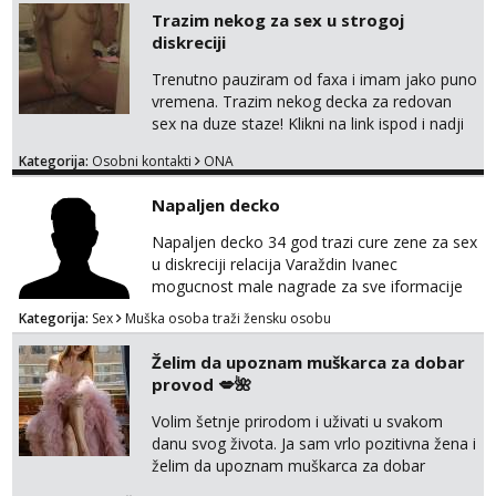
Trazim nekog za sex u strogoj
diskreciji
Trenutno pauziram od faxa i imam jako puno
vremena. Trazim nekog decka za redovan
sex na duze staze! Klikni na link ispod i nadji
me tamo, cekam te!
Kategorija:
Osobni kontakti
ONA
Napaljen decko
Napaljen decko 34 god trazi cure zene za sex
u diskreciji relacija Varaždin Ivanec
mogucnost male nagrade za sve iformacije
pisite na broj 098819637 pusa
Kategorija:
Sex
Muška osoba traži žensku osobu
Želim da upoznam muškarca za dobar
provod 💋🌺
Volim šetnje prirodom i uživati u svakom
danu svog života. Ja sam vrlo pozitivna žena i
želim da upoznam muškarca za dobar
provod, naravno može i nešto više.💋🌺 Klikni