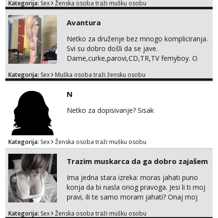
Kategorija:
Sex
Ženska osoba traži mušku osobu
na link ispod i nadji me tamo, cekam te!
Avantura
Netko za druženje bez mnogo kompliciranja.
Svi su dobro došli da se jave.
Dame,curke,parovi,CD,TR,TV femyboy. O
svemu možemo porazgovarati. Prostor
Kategorija:
Sex
Muška osoba traži žensku osobu
nemam ali ako smo za druženje možemo
nešto iskombinirati(auto,najam na dva sata)
N
Netko za dopisivanje? Sisak
Kategorija:
Sex
Ženska osoba traži mušku osobu
Trazim muskarca da ga dobro zajašem
Ima jedna stara izreka: moras jahati puno
konja da bi nasla onog pravoga. Jesi li ti moj
pravi, ili te samo moram jahati? Onaj moj
bivsi je bio samo konj hahahahah Klikni niže
Kategorija:
Sex
Ženska osoba traži mušku osobu
na sexdater link i javi mi se tamo....