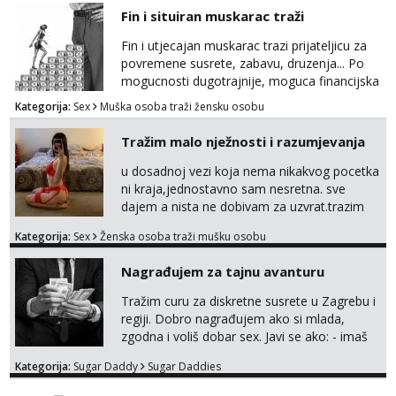
Fin i situiran muskarac traži
Fin i utjecajan muskarac trazi prijateljicu za
povremene susrete, zabavu, druzenja... Po
mogucnosti dugotrajnije, moguca financijska
potpora!
Kategorija:
Sex
Muška osoba traži žensku osobu
Tražim malo nježnosti i razumjevanja
u dosadnoj vezi koja nema nikakvog pocetka
ni kraja,jednostavno sam nesretna. sve
dajem a nista ne dobivam za uzvrat.trazim
muskarca koji ce zadovoljiti moje potrebe,ne
Kategorija:
Sex
Ženska osoba traži mušku osobu
trazim puno samo malo njeznosti i
razumjevanja. volim njezan seks i njezne
Nagrađujem za tajnu avanturu
poljupce po tijelu koji me jako
pale,obozavam kad muskarac preuzme
Tražim curu za diskretne susrete u Zagrebu i
kontrolu . javi se :) Klikni na link ispod i nadji
regiji. Dobro nagrađujem ako si mlada,
me tamo, cekam te!
zgodna i voliš dobar sex. Javi se ako: - imaš
do 25 godina - imaš do 65 kg - imaš dugu
Kategorija:
Sugar Daddy
Sugar Daddies
kosu - se dobro ljubiš - si fleksibilna s
vremenom (jer ga nemam previše) i