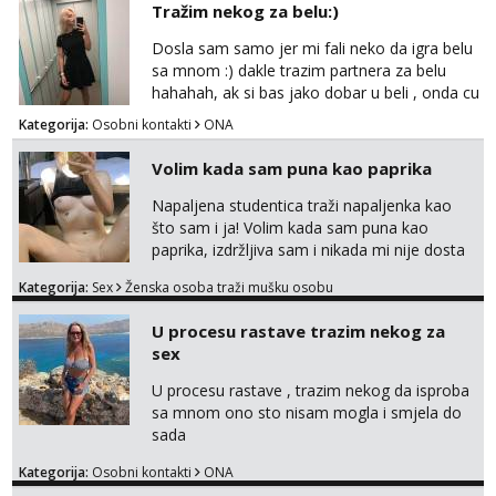
Tražim nekog za belu:)
markodalic37@gmail.com
Dosla sam samo jer mi fali neko da igra belu
sa mnom :) dakle trazim partnera za belu
hahahah, ak si bas jako dobar u beli , onda cu
razmislit za dalje Klikni na link ispod i nadji me
Kategorija:
Osobni kontakti
ONA
tamo, cekam te!
Volim kada sam puna kao paprika
Napaljena studentica traži napaljenka kao
što sam i ja! Volim kada sam puna kao
paprika, izdržljiva sam i nikada mi nije dosta
seksa. Volim grubi seks i više puta dnevno
Kategorija:
Sex
Ženska osoba traži mušku osobu
bilo kad i bilo gdje zato se javi što prije da
me isprobaš Klikni na link ispod i nadji me
U procesu rastave trazim nekog za
tamo, cekam te!
sex
U procesu rastave , trazim nekog da isproba
sa mnom ono sto nisam mogla i smjela do
sada
Kategorija:
Osobni kontakti
ONA