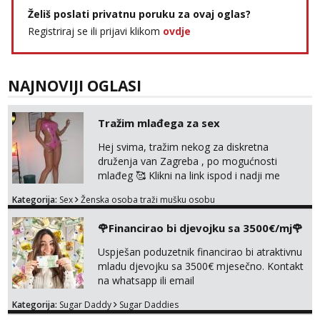
Želiš poslati privatnu poruku za ovaj oglas?
Registriraj se ili prijavi klikom
ovdje
NAJNOVIJI OGLASI
Tražim mlađega za sex
Hej svima, tražim nekog za diskretna
druženja van Zagreba , po mogućnosti
mlađeg 🥰 Klikni na link ispod i nadji me
tamo, cekam te!
Kategorija:
Sex
Ženska osoba traži mušku osobu
🌹Financirao bi djevojku sa 3500€/mj🌹
Uspješan poduzetnik financirao bi atraktivnu
mladu djevojku sa 3500€ mjesečno. Kontakt
na whatsapp ili email
Kategorija:
Sugar Daddy
Sugar Daddies