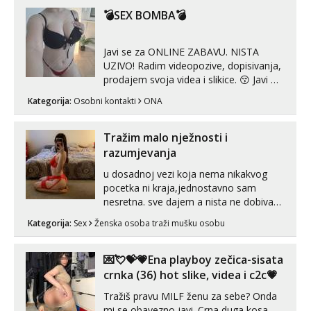
tijelu Iskljucivo neradim analni !!! I
💣SEX BOMBA💣
neljubim se Wha...
Javi se za ONLINE ZABAVU. NISTA
UZIVO! Radim videopozive, dopisivanja,
prodajem svoja videa i slikice. 😚 Javi mi
se porukom na Whatsupp, Viber ili
Kategorija:
Osobni kontakti
ONA
Telegram. +385 91 723 0045
Tražim malo nježnosti i
razumjevanja
u dosadnoj vezi koja nema nikakvog
pocetka ni kraja,jednostavno sam
nesretna. sve dajem a nista ne dobivam
za uzvrat.trazim muskarca koji ce
Kategorija:
Sex
Ženska osoba traži mušku osobu
zadovoljiti moje potrebe,ne trazim puno
samo malo njeznosti i razumjevanja.
volim njezan seks i njezne poljupce po
💌💘💝💗Ena playboy zečica-sisata
tijelu koji me jako pale,obozavam kad
crnka (36) hot slike, videa i c2c💗
muskar...
Tražiš pravu MILF ženu za sebe? Onda
mi se obavezno javi. Crna duga kosa