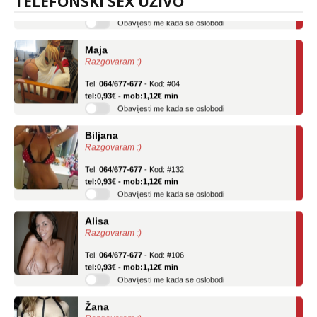
TELEFONSKI SEX UŽIVO
Obavijesti me kada se oslobodi
Maja
Razgovaram :)
Tel:
064/677-677
- Kod: #04
tel:0,93€ - mob:1,12€ min
Obavijesti me kada se oslobodi
Biljana
Razgovaram :)
Tel:
064/677-677
- Kod: #132
tel:0,93€ - mob:1,12€ min
Obavijesti me kada se oslobodi
Alisa
Razgovaram :)
Tel:
064/677-677
- Kod: #106
tel:0,93€ - mob:1,12€ min
Obavijesti me kada se oslobodi
Žana
Razgovaram :)