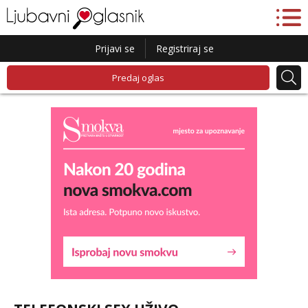
Prijavi se
Registriraj se
Predaj oglas
Liliana
Razgovaram :)
Tel:
064/677-677
- Kod: #69
tel:0,93€ - mob:1,12€ min