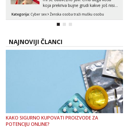
koja prekriva bujne grudi kakve još nisi
vidio, čista ŠESTICA! A usne? O usnama
Kategorija:
Cyber sex
Ženska osoba traži mušku osobu
bolje da ni ne pričam. Prave pune usne
koje će ti se urezati u pamćenje, jer
vjeruj mi, takve još nisi vidio. Uvijek sam
spremna za ONLOINE zabavu...
NAJNOVIJI ČLANCI
KAKO SIGURNO KUPOVATI PROIZVODE ZA
POTENCIJU ONLINE?