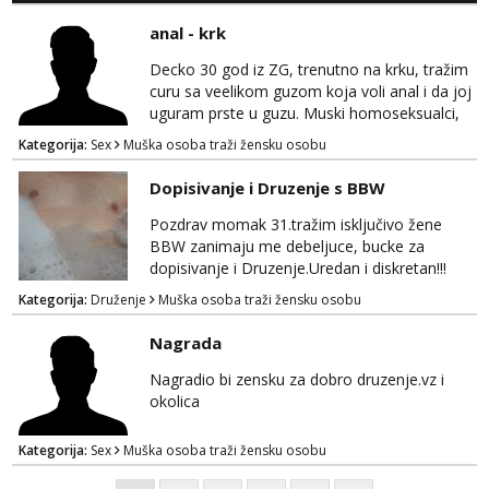
anal - krk
Decko 30 god iz ZG, trenutno na krku, tražim
curu sa veelikom guzom koja voli anal i da joj
uguram prste u guzu. Muski homoseksualci,
parovi i transiči odjebite, ne zanimate me. Bilo
Kategorija:
Sex
Muška osoba traži žensku osobu
kakva placanja opcenito (gotovina) ili
unaprijed (aircash, paysafecard, bonovi) ne
Dopisivanje i Druzenje s BBW
dolaze u obzir. Javit se prvo porukom na
whatsapp 0958048882.
Pozdrav momak 31.tražim isključivo žene
BBW zanimaju me debeljuce, bucke za
dopisivanje i Druzenje.Uredan i diskretan!!!
Kategorija:
Druženje
Muška osoba traži žensku osobu
Nagrada
Nagradio bi zensku za dobro druzenje.vz i
okolica
Kategorija:
Sex
Muška osoba traži žensku osobu