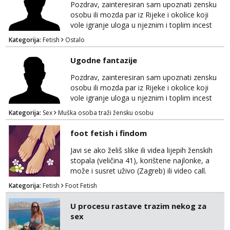
Pozdrav, zainteresiran sam upoznati zensku
osobu ili mozda par iz Rijeke i okolice koji
vole igranje uloga u njeznim i toplim incest
pricama, izgled nebitan, bitno je da znas sto
Kategorija:
Fetish
Ostalo
zelis i da se volis zabavljati. Javitese na mail,
viber, wapp ili zovite. Samo ozbiljni, hvala
Ugodne fantazije
Pozdrav, zainteresiran sam upoznati zensku
osobu ili mozda par iz Rijeke i okolice koji
vole igranje uloga u njeznim i toplim incest
pricama, izgled nebitan, bitno je da znas sto
Kategorija:
Sex
Muška osoba traži žensku osobu
zelis i da se volis zabavljati. Javitese na mail,
viber, wapp ili zovite. Samo ozbiljni, hvala
foot fetish i findom
Javi se ako želiš slike ili videa lijepih ženskih
stopala (veličina 41), korištene najlonke, a
može i susret uživo (Zagreb) ili video call.
Mlada sam, lijepa i obrazovana te spremna za
Kategorija:
Fetish
Foot Fetish
dogovore i ispunjavanje želja. Molim samo
ozbiljni, spremni na dugoročnu suradnju i koji
U procesu rastave trazim nekog za
mogu adekvatno platiti ono što nudim. :)
sex
Također me zanima i findom Javite se sa