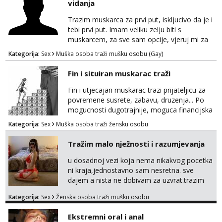
vidanja
dogovoreno i na dulje vrijeme. Malo jesam
sramežljiva ali potrudit ću se da budeš
Trazim muskarca za prvi put, iskljucivo da je i
zadovoljan i da imaš nekog za svakodn...
tebi prvi put. Imam veliku zelju biti s
muskarcem, za sve sam opcije, vjeruj mi za
sve…pasiv/aktiv/pusenje/ najlonke…ako bude
Kategorija:
Sex
Muška osoba traži mušku osobu (Gay)
dobro mozemo nastaviti povremena vidanja
uz maksimalnu diskreciju,sto bude u sobi
Fin i situiran muskarac traži
tamo i ostaje. Jace sam grade 180cm 110kg.
Ozenjen, uz dogovor o lokaciji i vremenu ja
Fin i utjecajan muskarac trazi prijateljicu za
rjesavam apartman/hotel. Odgovara mi cijela
povremene susrete, zabavu, druzenja... Po
kontinentalna...
mogucnosti dugotrajnije, moguca financijska
potpora!
Kategorija:
Sex
Muška osoba traži žensku osobu
Tražim malo nježnosti i razumjevanja
u dosadnoj vezi koja nema nikakvog pocetka
ni kraja,jednostavno sam nesretna. sve
dajem a nista ne dobivam za uzvrat.trazim
muskarca koji ce zadovoljiti moje potrebe,ne
Kategorija:
Sex
Ženska osoba traži mušku osobu
trazim puno samo malo njeznosti i
razumjevanja. volim njezan seks i njezne
Ekstremni oral i anal
poljupce po tijelu koji me jako