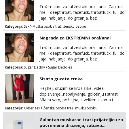
pale,obozavam kad muskarac preuzme
Tražim curu za ful žestoki oral i anal. Zanima
kontrolu . javi se :) Klikni na link ispod i nadji
me: - deepthroat, facefuck, throatfuck, ful, do
me tamo, cekam te!
jaja, nabijanje, do grcanja, bez
ograničavanja... - fisting (ili big insertions),
Kategorija:
Sex
Muška osoba traži žensku osobu
gaping, DAP/TAP, prolapse, sirenje... Ako
možeš nešto od toga i spremna si, javi se.
Nagrada za EKSTREMNI oral/anal
Tražim curu za ful žestoki oral i anal. Zanima
me: - deepthroat, facefuck, throatfuck, ful, do
jaja, nabijanje, do grcanja, bez
ograničavanja... - fisting (ili big insertions),
Kategorija:
Sugar Daddy
Sugar Daddies
gaping, DAP/TAP, prolapse, sirenje... Ako
možeš nešto od toga i spremna si, javi se.
Sisata guzata crnka
Nagrada po želji (od 500€ naviše, ovisi o
tome sto možeš)
Hej hej, družim se kroz slike, videa
dopisivanje...napaljivanje, golotinju i strast.
Mlada sam, poželjna, s velikim sisama i
guzom. 😉 Kontakt: Telegram: nebojezuto
Kategorija:
Cyber sex
Ženska osoba traži mušku osobu
Google chat/Gmail smmaprivatni@gmail.com
Galantan muskarac trazi prijateljicu za
povremena druzenja, zabavu...