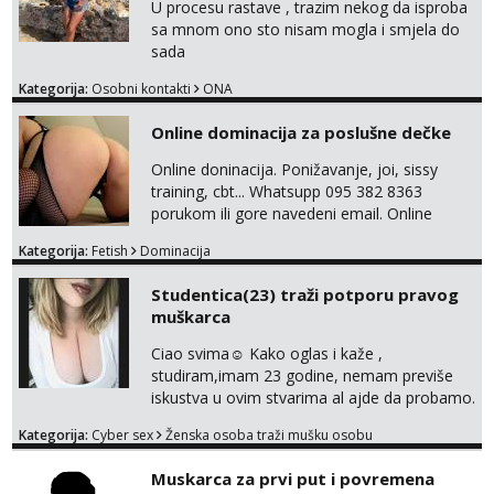
svojim željama i ponudama.
U procesu rastave , trazim nekog da isproba
sa mnom ono sto nisam mogla i smjela do
sada
Kategorija:
Osobni kontakti
ONA
Online dominacija za poslušne dečke
Online doninacija. Ponižavanje, joi, sissy
training, cbt... Whatsupp 095 382 8363
porukom ili gore navedeni email. Online
sesije-40 Mjesečni paket-150. Moguć susret
Kategorija:
Fetish
Dominacija
uživo nakon mjesečnog druženja . Čekam te
poslušni psiću. --Pažnja!⁉️ Mnogi klijenti su mi
Studentica(23) traži potporu pravog
znali reći da im netko šalje moje fotke/videa
muškarca
ili ima slične oglase s mojim slikama. Moj
oglas za dominaciju je isključvo ov...
Ciao svima☺️ Kako oglas i kaže ,
studiram,imam 23 godine, nemam previše
iskustva u ovim stvarima al ajde da probamo.
🤗 Nudim fotkice,videa, dopisivanje može
Kategorija:
Cyber sex
Ženska osoba traži mušku osobu
poslije kada se bolje znamo i videopoziv i
tome slično u zamjenu za mjesečni đeparac.
Muskarca za prvi put i povremena
Idealno ne nešto jednokratno već