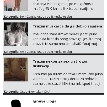
druženja van Zagreba , po mogućnosti
mlađeg 🥰 Klikni na link ispod i nadji me
tamo, cekam te!
Kategorija:
Sex
Ženska osoba traži mušku osobu
Trazim muskarca da ga dobro zajašem
Ima jedna stara izreka: moras jahati puno
konja da bi nasla onog pravoga. Jesi li ti moj
pravi, ili te samo moram jahati? Onaj moj
bivsi je bio samo konj hahahahah Klikni niže
Kategorija:
Sex
Ženska osoba traži mušku osobu
na sexdater link i javi mi se tamo....
Trazim nekog za sex u strogoj
diskreciji
Trenutno pauziram od faxa i imam jako puno
vremena. Trazim nekog decka za redovan
sex na duze staze! Klikni na link ispod i nadji
me tamo, cekam te!
Kategorija:
Osobni kontakti
ONA
Igranje uloga