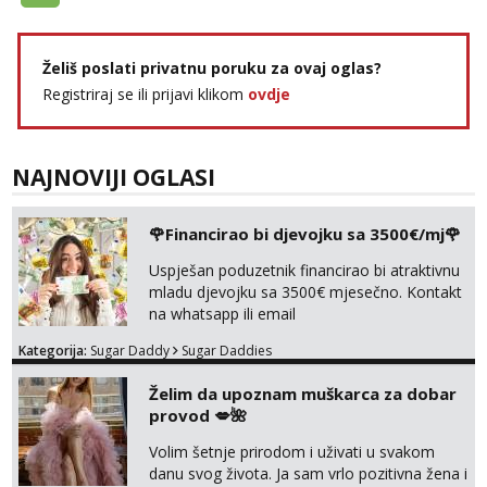
Tel:
064/677-677
- Kod: #119
tel:0,93€ - mob:1,12€ min
Želiš poslati privatnu poruku za ovaj oglas?
Biljana
Čekam tvoj poziv!
Registriraj se ili prijavi klikom
ovdje
Tel:
064/677-677
- Kod: #132
tel:0,93€ - mob:1,12€ min
NAJNOVIJI OGLASI
Alisa
Čekam tvoj poziv!
🌹Financirao bi djevojku sa 3500€/mj🌹
Tel:
064/677-677
- Kod: #106
tel:0,93€ - mob:1,12€ min
Uspješan poduzetnik financirao bi atraktivnu
mladu djevojku sa 3500€ mjesečno. Kontakt
Žana
na whatsapp ili email
Čekam tvoj poziv!
Kategorija:
Sugar Daddy
Sugar Daddies
Tel:
064/677-677
- Kod: #135
tel:0,93€ - mob:1,12€ min
Želim da upoznam muškarca za dobar
Lili
provod 💋🌺
Razgovaram :)
Volim šetnje prirodom i uživati u svakom
Tel:
064/677-677
- Kod: #128
danu svog života. Ja sam vrlo pozitivna žena i
tel:0,93€ - mob:1,12€ min