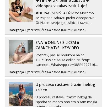
💗Tina💗(27) online zabava 💗
pranaći nešto po svojoj mjeri. Sexi videa
videopoziv kakav zaslužuješ
s kolegica...
❌NE RADIM NIŠTA UŽIVO❌ Možemo
se zajedno zabaviti preko videopoziva.
😉 Nudim svoje gole slikice i razne
videouradke. 🤩 Za online zabavu pošalji
Kategorija:
Cyber sex
Ženska osoba traži mušku osobu
poruku na Whatsapp, Telegram ili Viber.
😎 +385 91 912 3322 Za provjeru moje
autentičnosti možeš me vidjeti na
ENA 🔥ONLINE S LICEM🔥
videopozivu. 😉 S vama sam vec 5 ...
CAM/CHAT/SLIKE/VIDEO
Pozdrav, Javi se porukom na br.
+385919977166 za online druženje
samnom. WhatsApp 👉+385919977166
Telegram 👉@enafriedrichkis Radim
Kategorija:
Cyber sex
Ženska osoba traži mušku osobu
videopozive s licem, solo i s partnerom,
kolegicama (Tina&Natali), razne
kombinacije halteri, haljine, štikle,
U procesu rastave trazim nekog
samostojeće itd. Nudim svakakva videa
za sex
seksa, puš...
U procesu rastave , trazim nekog da
isproba sa mnom ono sto nisam mogla
i smjela do sada