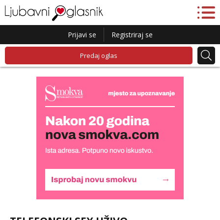
Prijavi se
Registriraj se
Predaj oglas
Liliana
Čekam tvoj poziv!
Tel:
064/677-677
- Kod: #69
tel:0,93€ - mob:1,12€ min