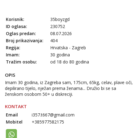
tel:0,93€ - mob:1,12€ min
Anđela
Korisnik:
35boyzgd
Čekam tvoj poziv!
ID oglasa:
230752
Tel:
064/677-677
- Kod: #142
Oglas predan:
08.07.2026
tel:0,93€ - mob:1,12€ min
Broj prikazivanja:
404
Liliana
Regija:
Hrvatska - Zagreb
Čekam tvoj poziv!
Imam:
30 godina
Tražim osobu:
od 18 do 80 godina
Tel:
064/677-677
- Kod: #69
tel:0,93€ - mob:1,12€ min
OPIS
Kristina
Imam 30 godina, iz Zagreba sam, 175cm, 65kg, celav, plave oči,
Razgovaram :)
depilirano tijelo, nježan prema ženama... Družio bi se sa
Učiteljica iz predgrađa traži...
ženskom osobom 50+ u diskreciji.
Tel:
064/677-677
- Kod: #160
KONTAKT
tel:0,93€ - mob:1,12€ min
Email
i357.t667@gmail.com
Obavijesti me kada se oslobodi
Mobitel
+385977582175
Snježana
Čekam tvoj poziv!