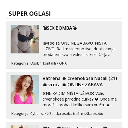
SUPER OGLASI
💣SEX BOMBA💣
Javi se za ONLINE ZABAVU. NISTA
UZIVO! Radim videopozive, dopisivanja,
prodajem svoja videa i slikice. 😚 Javi mi
se porukom na Whatsupp, Viber ili
Kategorija:
Osobni kontakti
ONA
Telegram. +385 91 723 0045
Vatrena ‎️‍🔥 crvenokosa Natali (21)
‎️‍🔥 vruča‎ ️‍🔥 ONLINE ZABAVA
❌NE RADIM NIŠTA UŽIVO❌ Voliš
crvenokose prirodne curke? ❤️ Onda me
moraš isprobati koliko sam vruča.‎ ️‍🔥
MLADA vražica koja ima 100%
Kategorija:
Cyber sex
Ženska osoba traži mušku osobu
prorodne grudi, 💦 Misli su mi uvijek
prljave i u svemu vidim samo užitak. 💦
U mojoj raznolikoj ponudi možeš