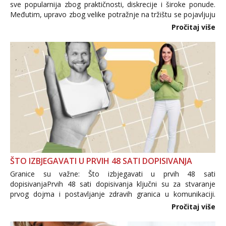
sve popularnija zbog praktičnosti, diskrecije i široke ponude.
Međutim, upravo zbog velike potražnje na tržištu se pojavljuju
i brojni krivotvoreni proizvodi, nepouzdane internetske
Pročitaj više
trgovine te proizvodi nepoznatog podrijetla. ...
ŠTO IZBJEGAVATI U PRVIH 48 SATI DOPISIVANJA
Granice su važne: Što izbjegavati u prvih 48 sati
dopisivanjaPrvih 48 sati dopisivanja ključni su za stvaranje
prvog dojma i postavljanje zdravih granica u komunikaciji.
Važno je izbjeći prebrzo otkrivanje osobnih ili intimnih
Pročitaj više
informacija, jer nepoznata osoba još nije zaslužila to
povjerenje. Takođe...