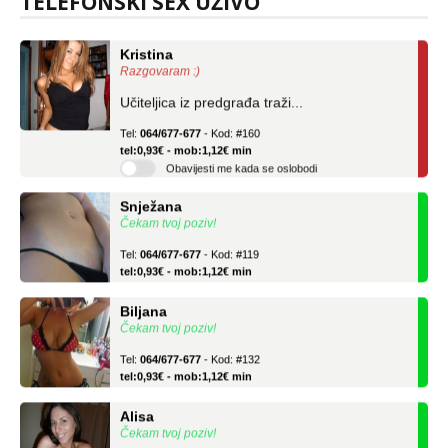
TELEFONSKI SEX UŽIVO
Kristina
Razgovaram :)
Učiteljica iz predgrađa traži...
Tel:
064/677-677
- Kod: #160
tel:0,93€ - mob:1,12€ min
Obavijesti me kada se oslobodi
Snježana
Čekam tvoj poziv!
Tel:
064/677-677
- Kod: #119
tel:0,93€ - mob:1,12€ min
Biljana
Čekam tvoj poziv!
Tel:
064/677-677
- Kod: #132
tel:0,93€ - mob:1,12€ min
Alisa
Čekam tvoj poziv!