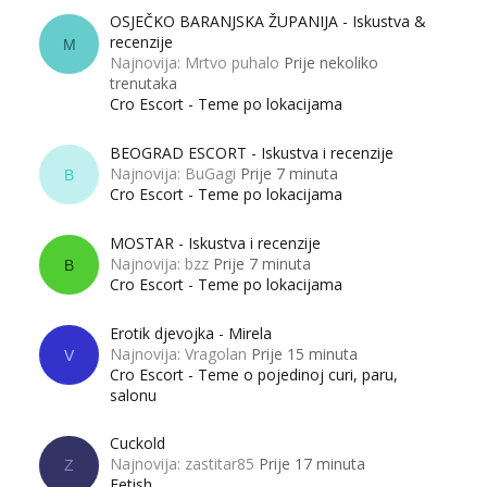
OSJEČKO BARANJSKA ŽUPANIJA - Iskustva &
recenzije
M
Najnovija: Mrtvo puhalo
Prije nekoliko
trenutaka
Cro Escort - Teme po lokacijama
BEOGRAD ESCORT - Iskustva i recenzije
Najnovija: BuGagi
Prije 7 minuta
B
Cro Escort - Teme po lokacijama
MOSTAR - Iskustva i recenzije
Najnovija: bzz
Prije 7 minuta
B
Cro Escort - Teme po lokacijama
Erotik djevojka - Mirela
Najnovija: Vragolan
Prije 15 minuta
V
Cro Escort - Teme o pojedinoj curi, paru,
salonu
Cuckold
Najnovija: zastitar85
Prije 17 minuta
Z
Fetish