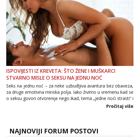
ISPOVIJESTI IZ KREVETA: ŠTO ŽENE I MUŠKARCI
STVARNO MISLE O SEKSU NA JEDNU NOĆ
Seks na jednu noć – za neke uzbudljiva avantura bez obaveza,
za druge emotivna minska polja. Iako živimo u vremenu kad se
o seksu govori otvorenije nego ikad, tema „jedne noći strasti“ i
dalje izaziva burne rasprave. Što zapravo misle žene, a što
Pročitaj više
muškarci? Jesu...
NAJNOVIJI FORUM POSTOVI