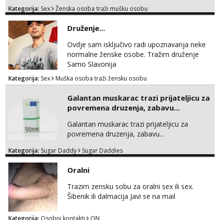
muskarca koji ce zadovoljiti moje potrebe,ne
Kategorija:
Sex
Ženska osoba traži mušku osobu
trazim puno samo malo njeznosti i
razumjevanja. volim njezan seks i njezne
Druženje...
poljupce po tijelu koji me jako
pale,obozavam kad muskarac preuzme
Ovdje sam isključivo radi upoznavanja neke
kontrolu . javi se :) Klikni na link ispod i nadji
normalne ženske osobe. Tražim druženje
me tamo, cekam te!
Samo Slavonija
Kategorija:
Sex
Muška osoba traži žensku osobu
Galantan muskarac trazi prijateljicu za
povremena druzenja, zabavu...
Galantan muskarac trazi prijateljicu za
povremena druzenja, zabavu...
Kategorija:
Sugar Daddy
Sugar Daddies
Oralni
Trazim zensku sobu za oralni sex ili sex.
Šibenik ili dalmacija Javi se na mail
Kategorija:
Osobni kontakti
ON