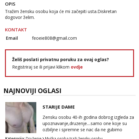
OPIS
Tražim žensku osobu koja će mi začepiti usta.Diskretan
dogovor želim.
KONTAKT
Email
feoeie808@gmail.com
Želiš poslati privatnu poruku za ovaj oglas?
Registriraj se ili prijavi klikom
ovdje
NAJNOVIJI OGLASI
STARIJE DAME
Zensku osobu 40-ih godina dobrog izgleda za
upoznavanje,druzenje....samo one koje su
ozbiljne i spremne se nac da ne gubimo
vrijeme!
Kategorija:
Druženje
Muška osoba traži žensku osobu