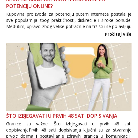
POTENCIJU ONLINE?
Kupovina proizvoda za potenciju putem interneta postala je
sve popularnija zbog praktičnosti, diskrecije i široke ponude.
Međutim, upravo zbog velike potražnje na tržištu se pojavljuju
i brojni krivotvoreni proizvodi, nepouzdane internetske
Pročitaj više
trgovine te proizvodi nepoznatog podrijetla. ...
ŠTO IZBJEGAVATI U PRVIH 48 SATI DOPISIVANJA
Granice su važne: Što izbjegavati u prvih 48 sati
dopisivanjaPrvih 48 sati dopisivanja ključni su za stvaranje
prvog dojma i postavljanje zdravih granica u komunikaciji.