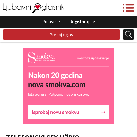
Prijavi se
Registriraj se
Predaj oglas
Zara
Razgovaram :)
Tel:
064/677-677
- Kod: #123