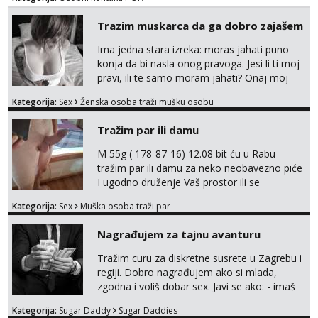
Trazim muskarca da ga dobro zajašem
Ima jedna stara izreka: moras jahati puno
konja da bi nasla onog pravoga. Jesi li ti moj
pravi, ili te samo moram jahati? Onaj moj
bivsi je bio samo konj hahahahah Klikni niže
Kategorija:
Sex
Ženska osoba traži mušku osobu
na sexdater link i javi mi se tamo....
Tražim par ili damu
M 55g ( 178-87-16) 12.08 bit ću u Rabu
tražim par ili damu za neko neobavezno piće
I ugodno druženje Vaš prostor ili se
odvezemo gumenjakom na nekoj osamoj
Kategorija:
Sex
Muška osoba traži par
plaži na noćno kupanje Kontakt
trata.vrh@gmail.com
Nagrađujem za tajnu avanturu
Tražim curu za diskretne susrete u Zagrebu i
regiji. Dobro nagrađujem ako si mlada,
zgodna i voliš dobar sex. Javi se ako: - imaš
do 25 godina - imaš do 65 kg - imaš dugu
Kategorija:
Sugar Daddy
Sugar Daddies
kosu - se dobro ljubiš - si fleksibilna s