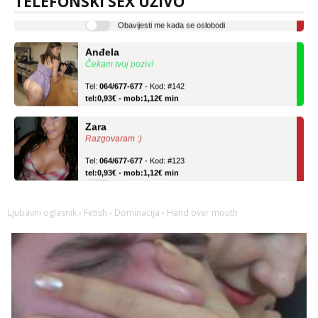
TELEFONSKI SEX UŽIVO
tel:0,93€ - mob:1,12€ min
Obavijesti me kada se oslobodi
Anđela
Čekam tvoj poziv!
Tel:
064/677-677
- Kod: #142
tel:0,93€ - mob:1,12€ min
Zara
Razgovaram :)
Tel:
064/677-677
- Kod: #123
tel:0,93€ - mob:1,12€ min
Obavijesti me kada se oslobodi
Anđela
Ljubavni oglasnik
›
Fetish
›
Dominacija
› Hand over mouth
Čekam tvoj poziv!
Tel:
064/677-677
- Kod: #142
tel:0,93€ - mob:1,12€ min