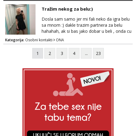
vremenom (jer ga nemam previše) i
Tražim nekog za belu:)
dostupna radnim danom (vikendi i noći su za
obitelj) - vodiš brigu o zdravlju i koristiš
Dosla sam samo jer mi fali neko da igra belu
zaštitu Ne javljajte se: - debele - frajeri i
sa mnom :) dakle trazim partnera za belu
paro...
hahahah, ak si bas jako dobar u beli , onda cu
razmislit za dalje Klikni na link ispod i nadji me
Kategorija:
Osobni kontakti
ONA
tamo, cekam te!
1
2
3
4
...
23