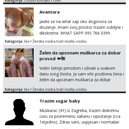
Kategorija:
Osobni kontakti
ONA
Avantura
Javite se na what sap oko dogovora za
druzenje. Imam svoj prostor trazim ozbiljne i
dikskretne. WHAT SAPP 095 766 0399
Kategorija:
Sex
Ženska osoba traži mušku osobu
Želim da upoznam muškarca za dobar
provod 💋🌺
Volim šetnje prirodom i uživati u svakom
danu svog života. Ja sam vrlo pozitivna žena i
želim da upoznam muškarca za dobar
provod, naravno može i nešto više.💋🌺 Klikni
Kategorija:
Sex
Ženska osoba traži mušku osobu
na link ispod i nadji me tamo, cekam te!
Trazim sugar baby
Muskarac (41) iz Zagreba, trazim diskretnu
curu za povremenu zabavu i opustanje (cca
1xtjedno). Zdrav sam, uspjesan i normalan
muskarca koji je spreman financijski cijeniti