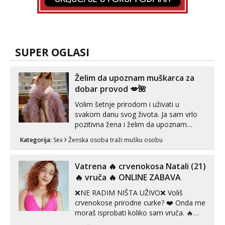
SUPER OGLASI
Želim da upoznam muškarca za
dobar provod 💋🌺
Volim šetnje prirodom i uživati u
svakom danu svog života. Ja sam vrlo
pozitivna žena i želim da upoznam
muškarca za dobar provod, naravno
Kategorija:
Sex
Ženska osoba traži mušku osobu
može i nešto više.💋🌺 Klikni na link
ispod i nadji me tamo, cekam te!
Vatrena ‎️‍🔥 crvenokosa Natali (21)
‎️‍🔥 vruča‎ ️‍🔥 ONLINE ZABAVA
❌NE RADIM NIŠTA UŽIVO❌ Voliš
crvenokose prirodne curke? ❤️ Onda me
moraš isprobati koliko sam vruča.‎ ️‍🔥
MLADA vražica koja ima 100%