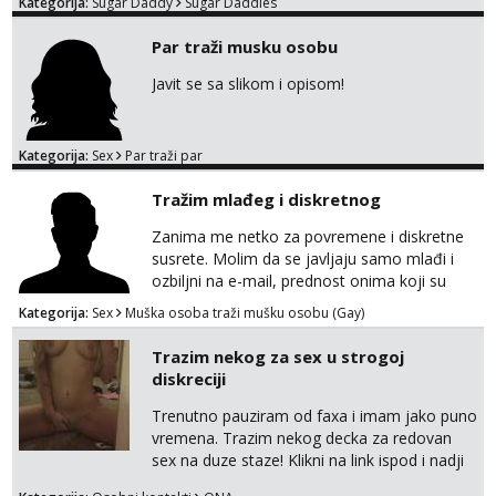
Kategorija:
Sugar Daddy
Sugar Daddies
otvorena, komunikativna, zgodna i atraktivna
javi se na moj email:
Par traži musku osobu
markodalic37@gmail.com
Javit se sa slikom i opisom!
Kategorija:
Sex
Par traži par
Tražim mlađeg i diskretnog
Zanima me netko za povremene i diskretne
susrete. Molim da se javljaju samo mlađi i
ozbiljni na e-mail, prednost onima koji su
vitke građe, iskustvo mi je nebitno. Higijena i
Kategorija:
Sex
Muška osoba traži mušku osobu (Gay)
diskrecija su mi na prvom mjestu,
maksimalno držim do izgleda, sportski sam
Trazim nekog za sex u strogoj
tip.
diskreciji
Trenutno pauziram od faxa i imam jako puno
vremena. Trazim nekog decka za redovan
sex na duze staze! Klikni na link ispod i nadji
me tamo, cekam te!