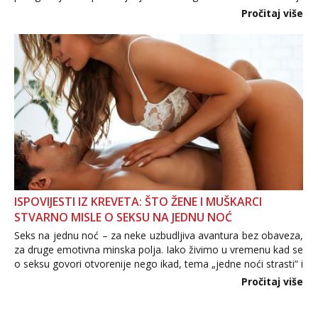
Važno je izbjeći prebrzo otkrivanje osobnih ili intimnih
Pročitaj više
informacija, jer nepoznata osoba još nije zaslužila to
povjerenje. Takođe...
ISPOVIJESTI IZ KREVETA: ŠTO ŽENE I MUŠKARCI
STVARNO MISLE O SEKSU NA JEDNU NOĆ
Seks na jednu noć – za neke uzbudljiva avantura bez obaveza,
za druge emotivna minska polja. Iako živimo u vremenu kad se
o seksu govori otvorenije nego ikad, tema „jedne noći strasti“ i
dalje izaziva burne rasprave. Što zapravo misle žene, a što
Pročitaj više
muškarci? Jesu...