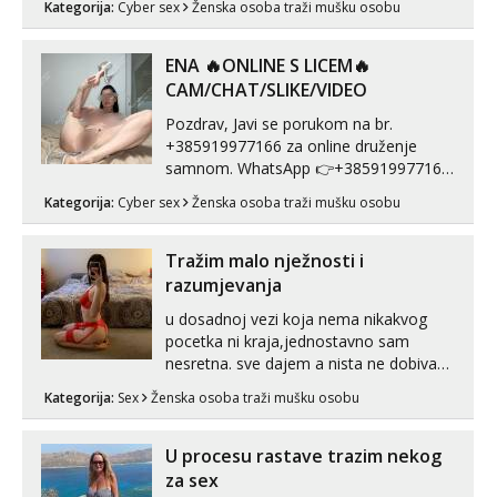
Kategorija:
Cyber sex
Ženska osoba traži mušku osobu
prorodne grudi, 💦 Misli su mi uvijek
prljave i u svemu vidim samo užitak. 💦
U mojoj raznolikoj ponudi možeš
ENA 🔥ONLINE S LICEM🔥
pranaći nešto po svojoj mjeri. Sexi videa
CAM/CHAT/SLIKE/VIDEO
s kolegica...
Pozdrav, Javi se porukom na br.
+385919977166 za online druženje
samnom. WhatsApp 👉+385919977166
Telegram 👉@enafriedrichkis Radim
Kategorija:
Cyber sex
Ženska osoba traži mušku osobu
videopozive s licem, solo i s partnerom,
kolegicama (Tina&Natali), razne
kombinacije halteri, haljine, štikle,
Tražim malo nježnosti i
samostojeće itd. Nudim svakakva videa
razumjevanja
seksa, puš...
u dosadnoj vezi koja nema nikakvog
pocetka ni kraja,jednostavno sam
nesretna. sve dajem a nista ne dobivam
za uzvrat.trazim muskarca koji ce
Kategorija:
Sex
Ženska osoba traži mušku osobu
zadovoljiti moje potrebe,ne trazim puno
samo malo njeznosti i razumjevanja.
volim njezan seks i njezne poljupce po
U procesu rastave trazim nekog
tijelu koji me jako pale,obozavam kad
za sex
muskar...