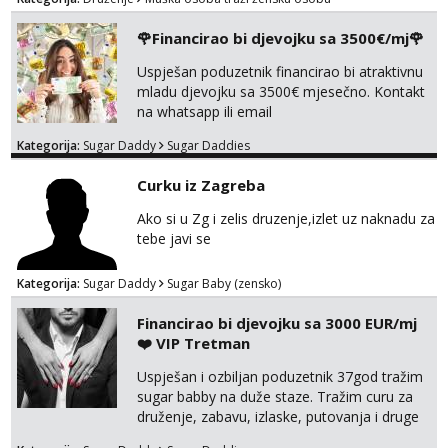
🌹Financirao bi djevojku sa 3500€/mj🌹
Uspješan poduzetnik financirao bi atraktivnu
mladu djevojku sa 3500€ mjesečno. Kontakt
na whatsapp ili email
Kategorija:
Sugar Daddy
Sugar Daddies
Curku iz Zagreba
Ako si u Zg i zelis druzenje,izlet uz naknadu za
tebe javi se
Kategorija:
Sugar Daddy
Sugar Baby (zensko)
Financirao bi djevojku sa 3000 EUR/mj
❤️ VIP Tretman
Uspješan i ozbiljan poduzetnik 37god tražim
sugar babby na duže staze. Tražim curu za
druženje, zabavu, izlaske, putovanja i druge
lijepe stvari na obostranu korist. Ako si