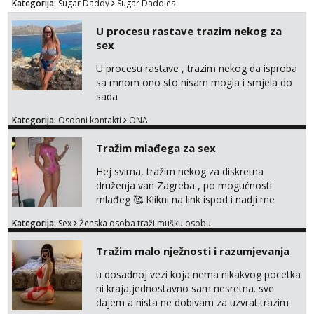
Kategorija:
Sugar Daddy
Sugar Daddies
tvoje vrijeme i trud. Ako smatras da imas sto
ponuditi, javi se s par rijeci o sebi, tome sto
U procesu rastave trazim nekog za
trazis/ocekujes i fotkama na; Telegram
sex
@GentAnte WA 0955812207
U procesu rastave , trazim nekog da isproba
sa mnom ono sto nisam mogla i smjela do
sada
Kategorija:
Osobni kontakti
ONA
Tražim mlađega za sex
Hej svima, tražim nekog za diskretna
druženja van Zagreba , po mogućnosti
mlađeg 🥰 Klikni na link ispod i nadji me
tamo, cekam te!
Kategorija:
Sex
Ženska osoba traži mušku osobu
Tražim malo nježnosti i razumjevanja
u dosadnoj vezi koja nema nikakvog pocetka
ni kraja,jednostavno sam nesretna. sve
dajem a nista ne dobivam za uzvrat.trazim