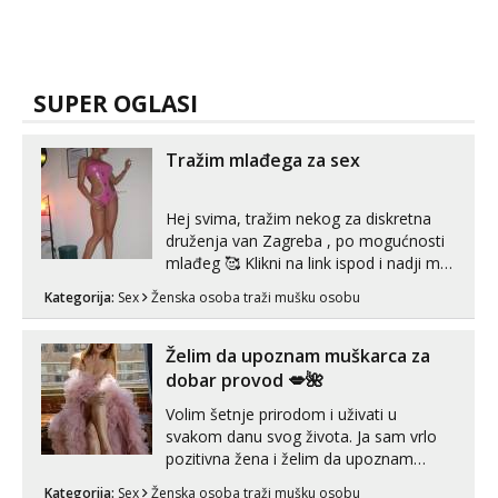
SUPER OGLASI
Tražim mlađega za sex
Hej svima, tražim nekog za diskretna
druženja van Zagreba , po mogućnosti
mlađeg 🥰 Klikni na link ispod i nadji me
tamo, cekam te!
Kategorija:
Sex
Ženska osoba traži mušku osobu
Želim da upoznam muškarca za
dobar provod 💋🌺
Volim šetnje prirodom i uživati u
svakom danu svog života. Ja sam vrlo
pozitivna žena i želim da upoznam
muškarca za dobar provod, naravno
Kategorija:
Sex
Ženska osoba traži mušku osobu