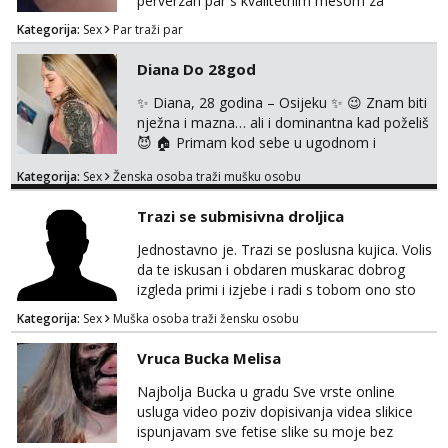
perverzan par s kvalitetnim mesom za
uživanje u svim vrstama seksa. Diskrecija
Kategorija:
Sex
Par traži par
obavezna. Samo ozbiljne ponude preko
Whats appa na broj 091 591 3523.
Diana Do 28god
✨ Diana, 28 godina – Osijeku ✨ 😉 Znam biti
nježna i mazna… ali i dominantna kad poželiš
😈 🏠 Primam kod sebe u ugodnom i
diskretnom prostoru 💋 Očekuje te opuštena
Kategorija:
Sex
Ženska osoba traži mušku osobu
atmosfera, dobra energija i nezaboravan
susret 🔥 U ponudi: 💄 klasika uz zaštitu 👄
Trazi se submisivna droljica
pušenje bez zaštite 🖤 erotsko rublje 🍑
analno uz nadoplatu 💦 svršavanje po tijelu ⛓️
Jednostavno je. Trazi se poslusna kujica. Volis
strap on service 👠 dominacija, šamaranje i
da te iskusan i obdaren muskarac dobrog
kinky igrice ...
izgleda primi i izjebe i radi s tobom ono sto
on zeli raditi. Cura si van okvira,kinky i
Kategorija:
Sex
Muška osoba traži žensku osobu
poslusna. Idealno 25 godina max okvirno 40.
Nikakve umisljene femy ko fol ljepotice me ne
Vruca Bucka Melisa
interesiraju. Stop pederima i slicnima. Stop
bonovima i slicne gluposti. Javi se sa slikom i
Najbolja Bucka u gradu Sve vrste online
ukratko o sebi na: naal_naal@yahoo...
usluga video poziv dopisivanja videa slikice
ispunjavam sve fetise slike su moje bez