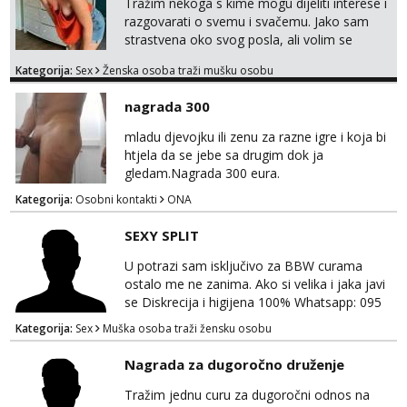
Tražim nekoga s kime mogu dijeliti interese i
razgovarati o svemu i svačemu. Jako sam
strastvena oko svog posla, ali volim se
opustiti i provesti vrijeme s prijateljima.
Kategorija:
Sex
Ženska osoba traži mušku osobu
Voljela bi naci nekoga pa da se nemoram
samo s prijateljima opustati ;) Klikni na link
nagrada 300
ispod i nadji me tamo, cekam te!
mladu djevojku ili zenu za razne igre i koja bi
htjela da se jebe sa drugim dok ja
gledam.Nagrada 300 eura.
Kategorija:
Osobni kontakti
ONA
SEXY SPLIT
U potrazi sam isključivo za BBW curama
ostalo me ne zanima. Ako si velika i jaka javi
se Diskrecija i higijena 100% Whatsapp: 095
769 4920 Ja sam momak 25g
Kategorija:
Sex
Muška osoba traži žensku osobu
Nagrada za dugoročno druženje
Tražim jednu curu za dugoročni odnos na