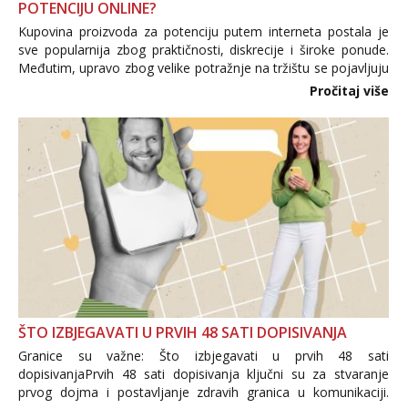
POTENCIJU ONLINE?
Kupovina proizvoda za potenciju putem interneta postala je
sve popularnija zbog praktičnosti, diskrecije i široke ponude.
Međutim, upravo zbog velike potražnje na tržištu se pojavljuju
i brojni krivotvoreni proizvodi, nepouzdane internetske
Pročitaj više
trgovine te proizvodi nepoznatog podrijetla. ...
ŠTO IZBJEGAVATI U PRVIH 48 SATI DOPISIVANJA
Granice su važne: Što izbjegavati u prvih 48 sati
dopisivanjaPrvih 48 sati dopisivanja ključni su za stvaranje
prvog dojma i postavljanje zdravih granica u komunikaciji.