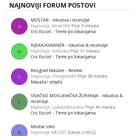
NAJNOVIJI FORUM POSTOVI
MOSTAR - Iskustva i recenzije
Najnovija: Nmnm99
Prije 9 minuta
N
Cro Escort - Teme po lokacijama
RIJEKA/KVARNER - Iskustva & recenzije
Najnovija: motorka
Prije 11 minuta
M
Cro Escort - Teme po lokacijama
Beograd Masaze - Review
Najnovija: Crnogorio90
Prije 38 minuta
C
Masaža i striptiz
SISAČKO MOSLAVAČKA ŽUPANIJA - Iskustva &
recenzije
L
Najnovija: Ljubavnikzazene
Prije 40 minuta
Cro Escort - Teme po lokacijama
Mostar seks
Najnovija: bili1221
Danas u 09:22
B