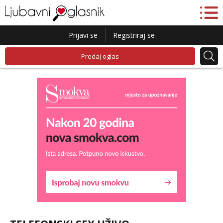
Prijavi se
Registriraj se
Predaj oglas
Liliana
Razgovaram :)
Tel:
064/677-677
- Kod: #69