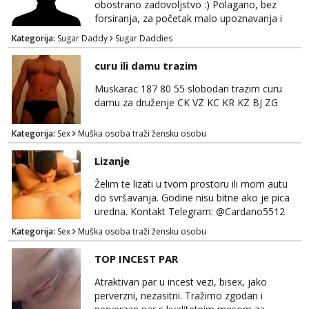
obostrano zadovoljstvo :) Polagano, bez
forsiranja, za početak malo upoznavanja i
dogovor kroz dopisivanje. Očekujem i nudim
Kategorija:
Sugar Daddy
Sugar Daddies
diskreciju - nisam oženjen niti zauzet, nego
jednostavno tako preferiram. 30 godina
curu ili damu trazim
imam. Javite se mail, pozz ;)
Muskarac 187 80 55 slobodan trazim curu
damu za druženje CK VZ KC KR KZ BJ ZG
Kategorija:
Sex
Muška osoba traži žensku osobu
Lizanje
Želim te lizati u tvom prostoru ili mom autu
do svršavanja. Godine nisu bitne ako je pica
uredna. Kontakt Telegram: @Cardano5512
Email: myjohny15@protonmail.com
Kategorija:
Sex
Muška osoba traži žensku osobu
TOP INCEST PAR
Atraktivan par u incest vezi, bisex, jako
perverzni, nezasitni. Tražimo zgodan i