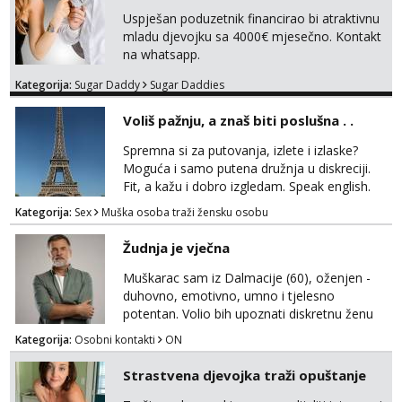
Uspješan poduzetnik financirao bi atraktivnu
mladu djevojku sa 4000€ mjesečno. Kontakt
na whatsapp.
Kategorija:
Sugar Daddy
Sugar Daddies
Voliš pažnju, a znaš biti poslušna . .
Spremna si za putovanja, izlete i izlaske?
Moguća i samo putena družnja u diskreciji.
Fit, a kažu i dobro izgledam. Speak english.
Javi se WhatsApp +385958572362
Kategorija:
Sex
Muška osoba traži žensku osobu
Žudnja je vječna
Muškarac sam iz Dalmacije (60), oženjen -
duhovno, emotivno, umno i tjelesno
potentan. Volio bih upoznati diskretnu ženu
koja voli život i životnu razigranost, neovisno
Kategorija:
Osobni kontakti
ON
o njenim godinama, statusu i tzv. moralu. Na
lijep ću način, galantno i svojim srcem
Strastvena djevojka traži opuštanje
uzvratiti na prijateljstvo, nježnost i strast.