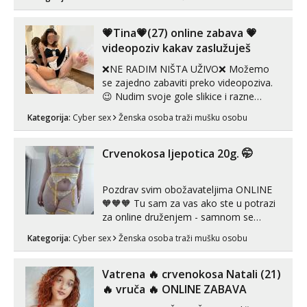
može i nešto više.💋🌺 Klikni na link
ispod i nadji me tamo, cekam te!
💗Tina💗(27) online zabava 💗
videopoziv kakav zaslužuješ
❌NE RADIM NIŠTA UŽIVO❌ Možemo
se zajedno zabaviti preko videopoziva.
😉 Nudim svoje gole slikice i razne
videouradke. 🤩 Za online zabavu pošalji
Kategorija:
Cyber sex
Ženska osoba traži mušku osobu
poruku na Whatsapp, Telegram ili Viber.
😎 +385 91 912 3322 Za provjeru moje
autentičnosti možeš me vidjeti na
Crvenokosa ljepotica 20g. 🤭
videopozivu. 😉 S vama sam vec 5 ...
Pozdrav svim obožavateljima ONLINE
🧡🧡🧡 Tu sam za vas ako ste u potrazi
za online druženjem - samnom se
možete zabaviti preko videopoziva, ili
Kategorija:
Cyber sex
Ženska osoba traži mušku osobu
ako vam nisam dovoljna radim i u paru i
trojci s kolegicama, svaka je drugačija
😉 Radim i vruća tipkanja uz slike i hot
Vatrena ‎️‍🔥 crvenokosa Natali (21)
line pozive. Za vas sam pripremila ...
‎️‍🔥 vruča‎ ️‍🔥 ONLINE ZABAVA