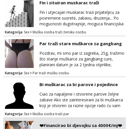
Fin i situiran muskarac traži
tamo, cekam te!
Biljana
Fin i utjecajan muskarac trazi prijateljicu za
Razgovaram :)
povremene susrete, zabavu, druzenja... Po
Tel:
064/677-677
- Kod: #132
mogucnosti dugotrajnije, moguca financijska
tel:0,93€ - mob:1,12€ min
potpora!
Obavijesti me kada se oslobodi
Kategorija:
Sex
Muška osoba traži žensku osobu
Margareta
Par traži stare muškarce za gangbang
Čekam tvoj poziv!
Pozdrav, mi smo par iz zagreba, 25g, tražimo
Tel:
064/677-677
- Kod: #121
što starije muškarce za gangbang cure,
tel:0,93€ - mob:1,12€ min
planirani datum je za 2 tjedna otprilike,
slobodno se javite na wapp ako odgovarate
Ivančica
Kategorija:
Sex
Par traži mušku osobu
opisu
Čekam tvoj poziv!
Bi muškarac za bi parove i pojedince
Tel:
064/677-677
- Kod: #108
tel:0,93€ - mob:1,12€ min
Ciao za napaljene i otvorene parove željne
zabave Ako ste zainteresirani za bi muškarca
Anđela
koji je otvoren za razne opcije rado ću vam
Čekam tvoj poziv!
se odazvati. Javite se na Mail
Kategorija:
Sex
Muška osoba traži par
puffac@gmail.com i prepustite se iskusnom i
Tel:
064/677-677
- Kod: #142
tel:0,93€ - mob:1,12€ min
bi masera Makarska i okolica
❤️Financirao bi djevojku sa 4000€/mj❤️