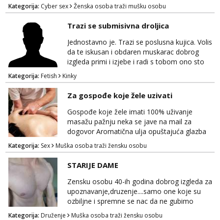
neugodnih iznenađenja javiti se na wap:
Kategorija:
Cyber sex
Ženska osoba traži mušku osobu
+385998702942
Trazi se submisivna droljica
Jednostavno je. Trazi se poslusna kujica. Volis
da te iskusan i obdaren muskarac dobrog
izgleda primi i izjebe i radi s tobom ono sto
on zeli raditi. Cura si van okvira,kinky i
Kategorija:
Fetish
Kinky
poslusna. Idealno 25 godina max okvirno 40.
Nikakve umisljene femy ko fol ljepotice me ne
Za gospođe koje žele uzivati
interesiraju. Stop pederima i slicnima. Stop
bonovima i slicne gluposti. Javi se sa slikom i
Gospođe koje žele imati 100% uživanje
ukratko o sebi na: naal_naal@yaho...
masažu pažnju neka se jave na mail za
dogovor Aromatična ulja opuštajuća glazba
Budi moja Kraljica i ispuni si želje za dobro
Kategorija:
Sex
Muška osoba traži žensku osobu
opuštanje Vaš prostor
STARIJE DAME
Zensku osobu 40-ih godina dobrog izgleda za
upoznavanje,druzenje....samo one koje su
ozbiljne i spremne se nac da ne gubimo
vrijeme!
Kategorija:
Druženje
Muška osoba traži žensku osobu